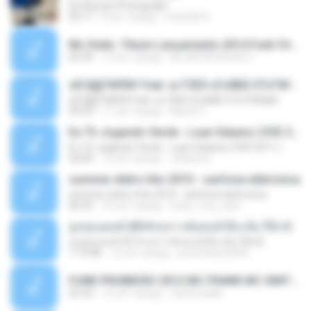
Ed Sheran Photograph
04:17
8 лет назад
michelle R.
Mc Dede -Tibum Lançamento 2014 Funk Chique Produçoes .mp3
02:44
13 лет назад
ALLAN DOUGLAS C.
ѕЕС§§Т№Ё№ Feat. а»ТЗЕХ ѕГѕФБЕ-ЕТєТ№Щ№
ѕЕС§§Т№Ё№ Feat. а»ТЗЕХ ѕГѕФБЕ-ЕТєТ№Щ№
04:53
11 лет назад
MaxGi C.
Eu Tô Jogando Verde - Luan Satana ( DVD 2011 )
Eu Tô Jogando Verde - Luan Satana ( DVD 2011 )
03:09
12 лет назад
Juliana R.
summer eletro hits 2010 - sanfona eletronica
summer eletro hits 2010 - sanfona eletronica
06:35
16 лет назад
dudu_muy_loko
ลูกทุ่งแดนซ์ 2014 สงการต์แดนซ์ ดีเจ ต้น รีมิกซ์
ลูกทุ่งแดนซ์ 2014 สงการต์แดนซ์ ดีเจ ต้น รีมิกซ์
1:19:48
12 лет назад
powerbass2009
FUNK PROIBIDÃO 2012 MC FRANK MC SMITH MC LON MC DEDE MC DALESTE MC ROBA CENA MC K9 MC LUAN MC DINHO DA VP MC KELVINHO MC YOSHI MC DUHZINHO DA VR MC NOBRUH MC GALO SP - HINO PCC - PRIMEIRO COMANDO .mp3
03:33
12 лет назад
Castornidas