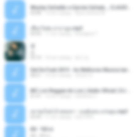
Wesley Safadão e Garota Safada _ CLAUDIA LEITE_REMIX_DJAMOROSO 2014.mp3
03:08
12 лет назад
flavio.oliveira78
เชือกวิเศษ ลาบานูน.mp3
04:45
11 лет назад
kriangkrai T.
쿵
쿵
03:10
10 лет назад
동규 김.
Set De Funk 2015 - As Melhores Musica lançamentos ''Dj Jhóòm''.mp3
58:21
12 лет назад
Jhóòm S.
MC Lon Reggae do Lon ( Aúdio Oficial ) DJ Gui Beats.mp3
01:41
12 лет назад
Carlinhos C.
เขาขอไลน์ อ้ายขอลา - มนต์แคน แก่นคูน.mp3
03:49
11 лет назад
nuk19991
Äð - ¾Ö»ó
Äð - ¾Ö»ó