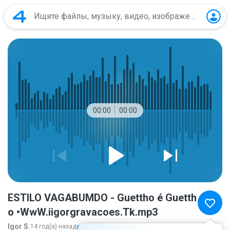
00:00
00:00
ESTILO VAGABUMDO - Guettho é Guetth
o •WwW.iigorgravacoes.Tk.mp3
Igor S.
14 год(а) назад
ещё...