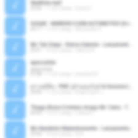
Sky&Sea.mp3
05:26
11 лет назад
Ouma S.
SUGAR - MARRON 5 SOM AUTOMOTIVO (DJ COTONETE BHZ).mp3
03:17
11 лет назад
DjCotonete D.
Mc Tati Zaqui - Eterno Daleste - Lançamento 2014.mp3
02:41
12 лет назад
Sabrina A.
apascentar
apascentar
07:08
17 лет назад
josysilver22
ตราบธุรีดิน - PMC ปู่จ๋านลองไมค์ & Sixonine ( Cover Version ).mp3
04:04
11 лет назад
KingSongCP แ.
Thiago Brava Cristiano Araujo Mr. Catra - Ta Soltinha.mp3
03:30
13 лет назад
rudiere07
Mc Nandinho Malandramente - Lançamento 2016.mp3
03:04
10 лет назад
Dj A.