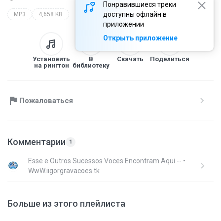
Понравившиеся треки
доступны офлайн в
MP3
4,658 KB
приложении
Открыть приложение
Установить
В
Скачать
Поделиться
на рингтон
библиотеку
Пожаловаться
Комментарии
1
Esse e Outros Sucessos Voces Encontram Aqui -- •
WwW.iigorgravacoes.tk
Больше из этого плейлиста