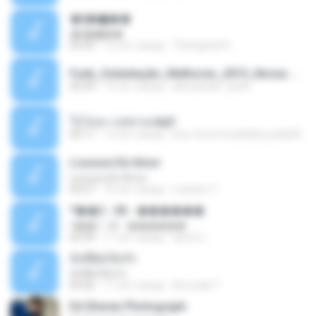
�ʧ�ѹ���
�ʧ�ѹ���
05:29
12 лет назад
Thanaphat K.
Funk_Ostentação_Melhores_2013_Novas MC GUIME, MC LON, MC RODOLFINHO, MC NEGUINHO DO KAXETA, MC Leo Da Baixada, MC Boy Do CHarmes.mp3
35:29
13 лет назад
alexsander_patel
ใจโลเล-วงสหาย.mp3
05:11
12 лет назад
boy record studio[boy pala] B.
Loucura De Amor
Loucura De Amor
03:27
16 лет назад
Leandro T.
ᴹ��2 - 06 - ������
ᴹ��2 - 06 - ������
03:39
11 лет назад
ชูพงษ์ แ.
ทั้งที่ผิดก็ยังรัก
ทั้งที่ผิดก็ยังรัก
04:26
11 лет назад
Kurozaki T.
Ed Sheran Photograph