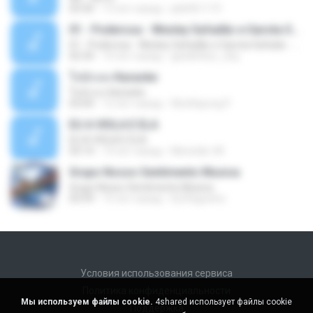
03:30
13 лет назад
pbk961119
01 - Poderosa - Wesley Safadão e Garota Safada - Promocional Dezembro
01 - Poderosa - Wesley Safadão e Garota Safada - Promocional Dezembro
02:34
10 лет назад
gisellefisio_cbq
ใจนักเลง Karaoke
ใจนักเลง Karaoke
03:04
12 лет назад
Wutthipong P.
EU A VIOLA E ELA
EU A VIOLA E ELA
03:14
14 лет назад
Meninão V8
Grupo Nosso Sentimento Musica
Grupo Nosso Sentimento Musica
03:59
15 лет назад
Dj Dhiguinho
Условия использования сервиса
Политика конфиденциальности
Мы используем файлы cookie.
4shared использует файлы cookie
Поддержка