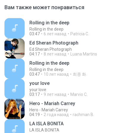
Вам также может понравиться
Rolling in the deep
Rolling in the deep
03:47
6 лет назад
Patricia C.
Ed Sheran Photograph
Ed Sheran Photograph
04:17
8 лет назад
Luana Martins
Rolling in the deep
Rolling in the deep
03:47
10 лет назад
희종 화.
your love
your love
03:17
9 лет назад
Marvio C.
Hero - Mariah Carrey
Hero - Mariah Carrey
04:19
2 года назад
rachman B.
LA ISLA BONITA
LA ISLA BONITA