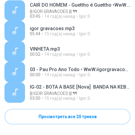
CAIR DO HOMEM - Guettho é Guettho •WwW.iigorgravacoes.Tk.mp3
||| IGOR GRAVACOES ||| ᖳᖳ
03:45
14 год(а) назад
Igor S.
igor gravacoes.mp3
05:44
15 год(а) назад
Igor S.
VINHETA.mp3
00:02
14 год(а) назад
Igor S.
03 - Pau Pro Ano Todo • WwW.iigorgravacoes.Tk.mp3
00:00
14 год(а) назад
Igor S.
IG-02 - BOTA A BASE [Nova]  BANDA NA KEBRADA 2011
||| IGOR GRAVACOES ||| ᖳᖳ
03:00
15 год(а) назад
Igor S.
Просмотреть все 20 треков