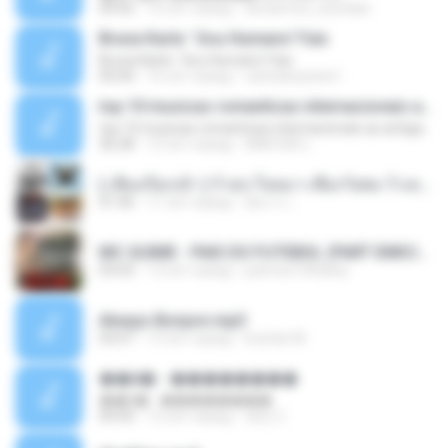
04:42
12 лет назад
doraemon_bestdan
Bruna Karla ' Sou Humano' Faix
Bruna Karla ' Sou Humano' Faix
05:00
16 лет назад
carlosbizarelo1
top 10 musicas romanticas internacionais as antigas que faz seu coraçao bater mais forte remix
top 10 musicas romanticas internacionais as antigas que faz seu coraçao bater mais forte remix
36:28
12 лет назад
ANA ISIS L.
( เสียงเรียกเข้า ) ร้ายๆ-ใจหมา-เชือกวิเศษ-ว้าเหว่.mp3
01:46
11 лет назад
อัยการ เ.
MC GUIME - PAIS DO FUTEBOL (PART EMICIDA) 2014.mp3
03:03
13 лет назад
patrese100ideia
Always Bonjovi.mp3
03:07
13 лет назад
brando M.
��â� - ��������
��â� - ��������
04:50
12 лет назад
패턴 C.