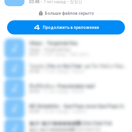
03:48
7 лет назад
장정선
Больше файлов скрыто
Продолжить в приложении
Ukays - Tergamak Kau
Ukays - Tergamak Kau
04:31
5 лет назад
Hati Lara L.
โอเคป่ะ (Yes or No) Feat. นุช วิลาวัลย์ อาร์สยาม - Flame.mp3
03:48
11 лет назад
tsuora
พื้นที่ซับซ้อน -Peacemaker.mp3
04:44
11 лет назад
Ana N.
MC Boladinho - Que Popo esse Que Popo Gigante (DjWn) (áudio Oficial).mp3
02:40
12 лет назад
Lucas S.
�Ԫ �Ԫ�����԰ (Ost.Club Frid
�Ԫ �Ԫ�����԰ (Ost.Club Frid