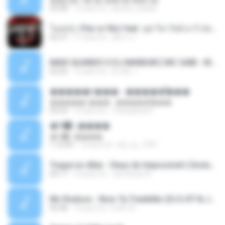
��硫� ਹ�ҹ�-��꡵� ��Ҿ�
03:58
12 anni fa
jewery_barbie
โอเคป่ะ (Yes or No) feat. นุช วิลาวัลย์ อาร์ สยาม - Flame.mp3
02:37
11 anni fa
อัยการ เ.
MAIS QUANDO O DJ MANDAR [ MC GABI - MC MAGRINHO - MC ROMANTICO - MC MANEIRINHO ] [ DJ R6 & DJ ALEXANDRE MPC ] LIGHT BRABA.mp3
02:56
12 anni fa
DJ R6 ♫ ..
�����ǹ��� - �����͡���
�����ǹ��� - �����͡���
03:54
12 anni fa
Thanaphat K.
�Գ᡹᤹����
�Գ᡹᤹����
1:15:04
12 anni fa
dd_oo_1997
Toque no Altar - Deus do Impossivel ( Exclusive).mp3
04:17
16 anni fa
Jerffeson A.
Mc Rodson - Nois Ta Trankilão (DJ's R7 & Joao Mlk Doido).mp3
04:38
13 anni fa
DJR7 D.