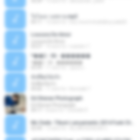
35:29
13 anni fa
alexsander_patel
ใจโลเล-วงสหาย.mp3
05:11
12 anni fa
boy record studio[boy pala] B.
Loucura De Amor
Loucura De Amor
03:27
16 anni fa
Leandro T.
ᴹ��2 - 06 - ������
ᴹ��2 - 06 - ������
03:39
11 anni fa
ชูพงษ์ แ.
ทั้งที่ผิดก็ยังรัก
ทั้งที่ผิดก็ยังรัก
04:26
11 anni fa
Kurozaki T.
Ed Sheran Photograph
Ed Sheran Photograph
04:17
8 anni fa
michelle R.
Mc Dede -Tibum Lançamento 2014 Funk Chique Produçoes .mp3
02:44
13 anni fa
ALLAN DOUGLAS C.