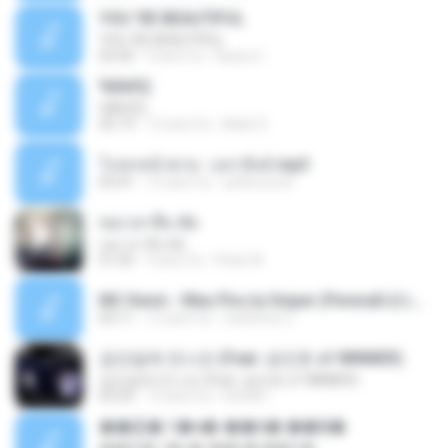
YOU 'RE BEAUTIFUL
YOU 'RE BEAUTIFUL
03:40
9 anni fa
Dania V.
¾ÃéÒÇ
¾ÃéÒÇ
05:19
12 anni fa
Mark S.
โกหกหน้าตาย - มหาหิงค์.mp3
03:41
12 anni fa
aofloveone
ขอเวลาลืม ตัด
ขอเวลาลืม ตัด
01:05
9 anni fa
Pituk W.
MC Kevin - Meu Piru ta Sniper (PereraDJ) Lançamento 2014.mp3
03:11
12 anni fa
Carlinhos C.
금요일에 만나요 (Feat. 송민호 of WINNER)
금요일에 만나요 (Feat. 송민호 of WINNER)
03:35
12 anni fa
IUSUB I.
��硫� ਹ�ҹ�-��꡵� ��Ҿ�