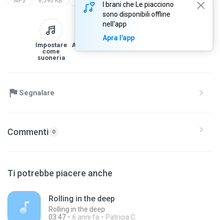
MP3
8,590 KB
www.slmuslims.com
I brani che Le piacciono
sono disponibili offline
nell'app
Apra l'app
Impostare
Alla libreria
Scarica
Condividi
come
suoneria
Segnalare
Commenti
0
Ti potrebbe piacere anche
Rolling in the deep
Rolling in the deep
03:47
6 anni fa
Patricia C.