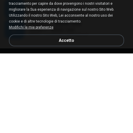
Lula
tracciamento per capire da dove provengono i nostri visitatori e
Lula
migliorare la Sua esperienza di navigazione sul nostro Sito Web.
01:05
8 anni fa
patcharee-1990
Utilizzando il nostro Sito Web, Lei acconsente al nostro uso dei
cookie e di altre tecnologie di tracciamento.
���ҵҡ - ���Һ��
Modifichi le mie preferenze
���ҵҡ - ���Һ��
04:47
12 anni fa
salanajang2
Accetto
Termini d'Uso
Privacy
Supporto
Non venda le mie informazioni personali
Non condivida le mie informazioni personali
Italiano
Versione desktop