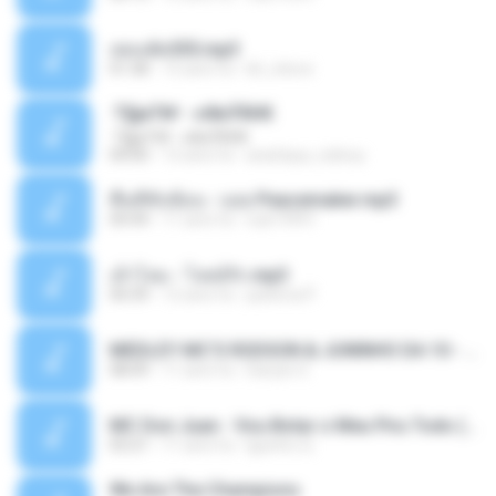
เพลงตัด555.mp3
01:58
15 anni fa
kit_inlove
·Т§јиТ№ - єФкЎбНК
·Т§јиТ№ - єФкЎбНК
04:00
12 anni fa
anattaya_nidnoy
พื้นที่ทับซ้อน - บอย Peacemaker.mp3
04:44
11 anni fa
nuk19991
เล้าโลม - โจทย์รัก.mp3
04:39
12 anni fa
pattima P.
MEDLEY MC'S RODSON & JUNINHO DA 10 - AS MELHORES [[ DJ DH ]] 2015.mp3
08:09
11 anni fa
Danylo S.
MC Don Juan - Vou Botar o Meu Piru Todo (Audio Oficial) Lançamento 2015.mp3
03:21
11 anni fa
Iguinho Q.
We Are The Champions