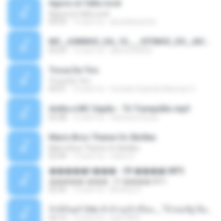
Agora só falta você
Agora só falta você
04:59
15 anni fa
alveskikazinha
MC_JUNINHO_DA_10___VITINHO_DO_JACA_-_O_BONDE_MAROLA___DJ_YAGO_GOMES_DE_SG__.mp3
03:23
12 anni fa
alancosta002
Troca De Tiro
Troca De Tiro
03:01
10 anni fa
Contato Explode Musicas O.
Anitta e MC Sapão - Tô Tranquilão.mp3
02:38
12 anni fa
Vanessa Sousa
Mario Bros Theme Vs Skrillex
Mario Bros Theme Vs Skrillex
02:44
13 anni fa
ruben D.
�����ǹ��� - 09 ����.MP3
�����ǹ��� - 09 ����.MP3
02:56
12 anni fa
Monkey D.
รักนิรันดร์ Ost.เจ้าบ้านเจ้าเรือน _ โจ้ ธณรัฐ ปิ่นเวหา.mp3
04:13
10 anni fa
nuk19991