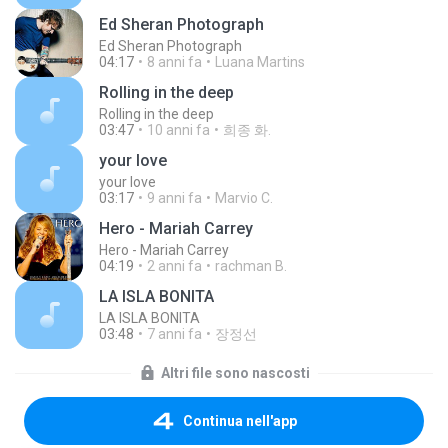
Ed Sheran Photograph
Ed Sheran Photograph
04:17
8 anni fa
Luana Martins
Rolling in the deep
Rolling in the deep
03:47
10 anni fa
희종 화.
your love
your love
03:17
9 anni fa
Marvio C.
Hero - Mariah Carrey
Hero - Mariah Carrey
04:19
2 anni fa
rachman B.
LA ISLA BONITA
LA ISLA BONITA
03:48
7 anni fa
장정선
Altri file sono nascosti
Continua nell'app