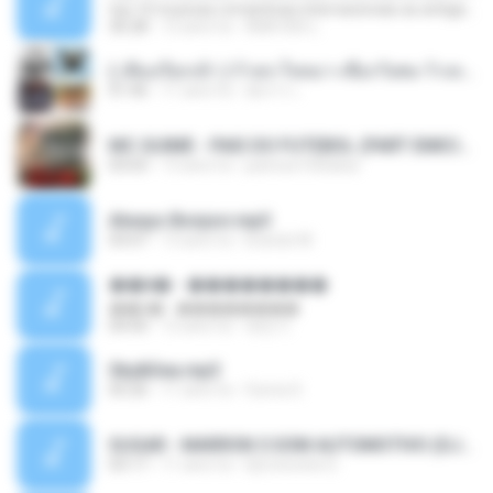
top 10 musicas romanticas internacionais as antigas que faz seu coraçao bater mais forte remix
36:28
12 anni fa
ANA ISIS L.
( เสียงเรียกเข้า ) ร้ายๆ-ใจหมา-เชือกวิเศษ-ว้าเหว่.mp3
01:46
11 anni fa
อัยการ เ.
MC GUIME - PAIS DO FUTEBOL (PART EMICIDA) 2014.mp3
03:03
13 anni fa
patrese100ideia
Always Bonjovi.mp3
03:07
13 anni fa
brando M.
��â� - ��������
��â� - ��������
04:50
12 anni fa
패턴 C.
Sky&Sea.mp3
05:26
11 anni fa
Ouma S.
SUGAR - MARRON 5 SOM AUTOMOTIVO (DJ COTONETE BHZ).mp3
03:17
11 anni fa
DjCotonete D.