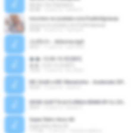
We Are The Champions
02:58
14 anni fa
tristan H.
inscreva-se youtube.com/funkmilgrausp
inscreva-se youtube.com/funkmilgrausp
03:58
10 anni fa
Camila A.
เจ็บที่ยังรัก - Airborne.mp3
04:51
11 anni fa
nuk19991
�.�.-12 03-15-55 [001]
�.�.-12 03-15-55 [001]
15:52
12 anni fa
bb_hikari
MC Smith e MC Maneirinho - Acelerada 2014.mp3
03:23
12 anni fa
andre H.
DEVID GUETTA & FLORIDA REMIX BY DJ ZULU.mp3
03:41
12 anni fa
Renan S.
Super Retro Anos 60
Super Retro Anos 60
1:11:25
15 anni fa
francisco.galarce