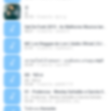
쿵
쿵
03:10
10 anni fa
동규 김.
Set De Funk 2015 - As Melhores Musica lançamentos ''Dj Jhóòm''.mp3
58:21
12 anni fa
Jhóòm S.
MC Lon Reggae do Lon ( Aúdio Oficial ) DJ Gui Beats.mp3
01:41
12 anni fa
Carlinhos C.
เขาขอไลน์ อ้ายขอลา - มนต์แคน แก่นคูน.mp3
03:49
11 anni fa
nuk19991
Äð - ¾Ö»ó
Äð - ¾Ö»ó
03:30
13 anni fa
pbk961119
01 - Poderosa - Wesley Safadão e Garota Safada - Promocional Dezembro
01 - Poderosa - Wesley Safadão e Garota Safada - Promocional Dezembro
02:34
10 anni fa
gisellefisio_cbq
ใจนักเลง Karaoke