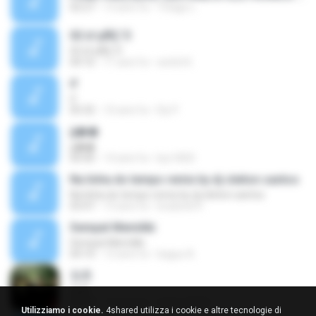
02:27
13 anni fa
Thiago L.
02 ¤¹µÑÇ´Ó
02 ¤¹µÑÇ´Ó
04:16
11 anni fa
wichit K.
if
if
05:32
10 anni fa
Ely P.
ģ��
ģ��
04:40
14 anni fa
kyc1820
Na linha do tempo remix by dj cleiton santos
Na linha do tempo remix by dj cleiton santos
03:47
13 anni fa
bradock R.
Sempat Memiliki
Sempat Memiliki
04:10
12 anni fa
bagus A.
청혼
청혼
04:27
15 anni fa
ehdrud3962
Utilizziamo i cookie.
4shared utilizza i cookie e altre tecnologie di