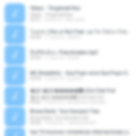
Ukays - Tergamak Kau
Ukays - Tergamak Kau
04:31
5 anni fa
Hati Lara L.
โอเคป่ะ (Yes or No) Feat. นุช วิลาวัลย์ อาร์สยาม - Flame.mp3
03:48
11 anni fa
tsuora
พื้นที่ซับซ้อน -Peacemaker.mp3
04:44
11 anni fa
Ana N.
MC Boladinho - Que Popo esse Que Popo Gigante (DjWn) (áudio Oficial).mp3
02:40
12 anni fa
Lucas S.
�Ԫ �Ԫ�����԰ (Ost.Club Frid
�Ԫ �Ԫ�����԰ (Ost.Club Frid
04:42
12 anni fa
doraemon_bestdan
Bruna Karla ' Sou Humano' Faix
Bruna Karla ' Sou Humano' Faix
05:00
16 anni fa
carlosbizarelo1
top 10 musicas romanticas internacionais as antigas que faz seu coraçao bater mais forte remix