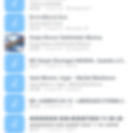
ใจนักเลง Karaoke
03:04
12 anni fa
Wutthipong P.
EU A VIOLA E ELA
EU A VIOLA E ELA
03:14
14 anni fa
Meninão V8
Grupo Nosso Sentimento Musica
Grupo Nosso Sentimento Musica
03:59
15 anni fa
Dj Dhiguinho
MC Kauan (Koringa) HAHAHA , Quando a Cidade Pega Fogo Música nova 2014 (DJ PERERA) ZIKA.mp3
02:21
13 anni fa
Dan S.
Quer Mesmo Jogar - Marília Mendonca
Quer Mesmo Jogar - Marília Mendonca
03:28
10 anni fa
Dyego R.
MC JUNINHO DA 10 - LIBERDADE ETERNA 2015 [DJS YAGO GOMES, GEH DA LGD, MK & MIBI].mp3
02:20
12 anni fa
4 S.
������ ��ѳ���Ѫ�� Ost.�ҧ���
������ ��ѳ���Ѫ�� Ost.�ҧ���
05:27
11 anni fa
Ball P.