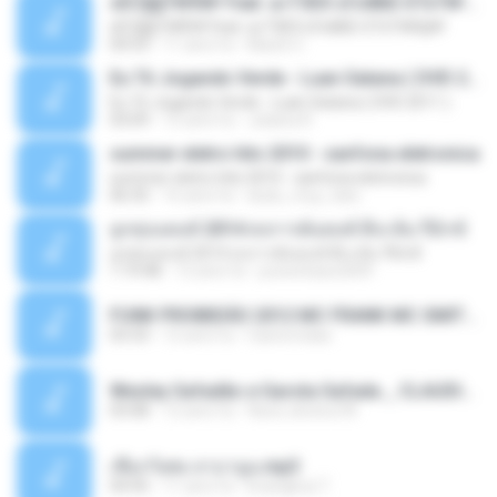
ѕЕС§§Т№Ё№ Feat. а»ТЗЕХ ѕГѕФБЕ-ЕТєТ№Щ№
ѕЕС§§Т№Ё№ Feat. а»ТЗЕХ ѕГѕФБЕ-ЕТєТ№Щ№
04:53
11 anni fa
MaxGi C.
Eu Tô Jogando Verde - Luan Satana ( DVD 2011 )
Eu Tô Jogando Verde - Luan Satana ( DVD 2011 )
03:09
12 anni fa
Juliana R.
summer eletro hits 2010 - sanfona eletronica
summer eletro hits 2010 - sanfona eletronica
06:35
16 anni fa
dudu_muy_loko
ลูกทุ่งแดนซ์ 2014 สงการต์แดนซ์ ดีเจ ต้น รีมิกซ์
ลูกทุ่งแดนซ์ 2014 สงการต์แดนซ์ ดีเจ ต้น รีมิกซ์
1:19:48
12 anni fa
powerbass2009
FUNK PROIBIDÃO 2012 MC FRANK MC SMITH MC LON MC DEDE MC DALESTE MC ROBA CENA MC K9 MC LUAN MC DINHO DA VP MC KELVINHO MC YOSHI MC DUHZINHO DA VR MC NOBRUH MC GALO SP - HINO PCC - PRIMEIRO COMANDO .mp3
03:33
12 anni fa
Castornidas
Wesley Safadão e Garota Safada _ CLAUDIA LEITE_REMIX_DJAMOROSO 2014.mp3
03:08
12 anni fa
flavio.oliveira78
เชือกวิเศษ ลาบานูน.mp3
04:45
11 anni fa
kriangkrai T.