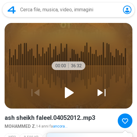
00:00
36:32
ash sheikh faleel.04052012..mp3
MOHAMMED Z.
14 anni fa
ancora...