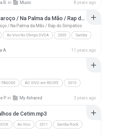
na B.
in
Music
8 years ago
Zé do Caroço / Na Palma da Mão / Rap do Simpático
oço / Na Palma da Mão / Rap do Simpático
Ao Vivo No Olimpo DVDA
2005
Samba
Zé do Caroço / Na Palma da Mão / Rap do Simpático
Grupo Revelação
a A.
11 years ago
E PAGODE
AO VIVO em RECIFE
2010
Maroto
Sinais
Samba e Pagode
e P.
in
My 4shared
3 years ago
alhos de Cetim.mp3
ROCK
Ao Vivo
2011
Samba Rock