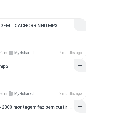
GEM = CACHORRINHO.MP3
G.
in
My 4shared
2 months ago
.mp3
G.
in
My 4shared
2 months ago
furacão 2000 montagem faz bem curtir a vida.mp3