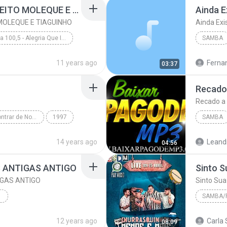
A AMIZADE É TUDO - JEITO MOLEQUE E TIAGUINHO
Ainda 
 MOLEQUE E TIAGUINHO
Ainda Ex
Fm O Dia 100,5 - Alegria Que Irradia Ao Vivo - www.musicasparabaixar.org
SAMBA
A AMIZADE É TUDO - JEITO MOLEQUE E TIAGUINHO
Ainda E
11 years ago
Ferna
03:37
Va - www.musicasparabaixar.org
Recado a
Pra Gente Se Encontrar de Novo
1997
SAMBA
Grupo SensaÃ§Ã£o
14 years ago
Leand
04:56
 ANTIGAS ANTIGO
GAS ANTIGO
TIGO
SAMBA/
W.ADAUTOBULHOES.COM.BR
2020
12 years ago
Carla 
08:09