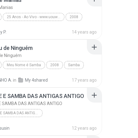
 Manias
25 Anos - Ao Vivo - www.uouwww.com
2008
Raça Negra - www.uouwww.com
y P.
14 years ago
e Manias
u de Ninguém
de Ninguém
Meu Nome é Samba
2008
Samba
 de Ninguém
Sem Compromisso
NHO A.
in
My 4shared
17 years ago
 E SAMBA DAS ANTIGAS ANTIGO
E SAMBA DAS ANTIGAS ANTIGO
PAGODE E SAMBA DAS ANTIGAS ANTIGO
BANCO COM + DE 70 VOZES, PROGRAMAS E PLUGINS, TRILHAS E EFEITOS, JINGLES: WWW.ADAUTOBULHOES.COM.BR
susin
12 years ago
PAGODE E SAMBA DAS ANTIGAS ANTIGO