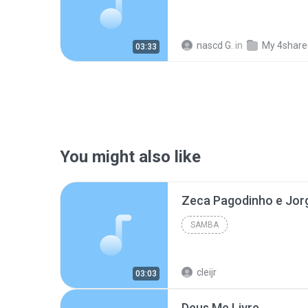
nascd G.
in
My 4share
03:33
You might also like
SAMBA
cleijr
03:03
Deus Me Livre