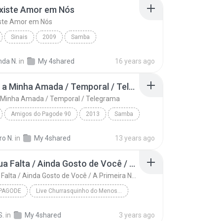
Existe Amor em Nós
BANCO COM + DE 70 VOZES, PROGRAMAS E PLUGINS, TRIL...
iste Amor em Nós
Sinais
2009
Samba
xiste Amor em Nós
Sorriso Maroto - BerG Cd,s
nda N.
in
My 4shared
16 years ago
Recado a Minha Amada / Temporal / Telegrama
 Minha Amada / Temporal / Telegrama
Amigos do Pagode 90
2013
Samba
Salgadinho, Marcio Art e Chrigor (Amigos do Pago...
ro N.
in
My 4shared
13 years ago
Recado a Minha Amada / Temporal / Telegrama
Sinto Sua Falta / Ainda Gosto de Você / A Primeira Namorada / Coração Deserto
Sinto Sua Falta / Ainda Gosto de Você / A Primeira Namorada / Coração Deserto
PAGODE
Live Churrasquinho do Menos é Mais - baixarpagode.net
Samba/Pagode
S.
in
My 4shared
3 years ago