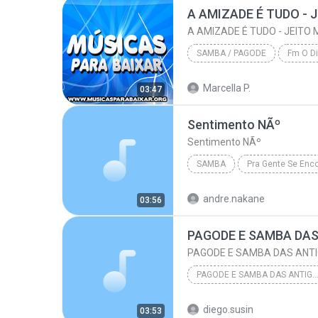
A AMIZADE É TUDO - JEITO
SAMBA / PAGODE
2011
Marcella P.
03:47
Samba / Pagode
Sentimento NÃº
Sentimento NÃº
SAMBA
Sentimento NÃº
Samba
andre.nakane
03:56
PAGODE E SAMBA DAS
PAGODE E SAMBA DAS ANTI
PAGODE E SAMBA DAS ANTIGAS AN
BANCO COM + DE 70 VOZES, PROGRAMAS E PLUGINS, TRILHAS E EFEITOS, JINGLES: WW
diego.susin
03:53