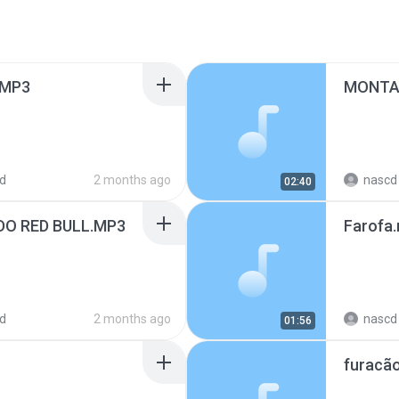
.MP3
MONTA
d
2 months ago
nascd 
02:40
O RED BULL.MP3
Farofa
d
2 months ago
nascd 
01:56