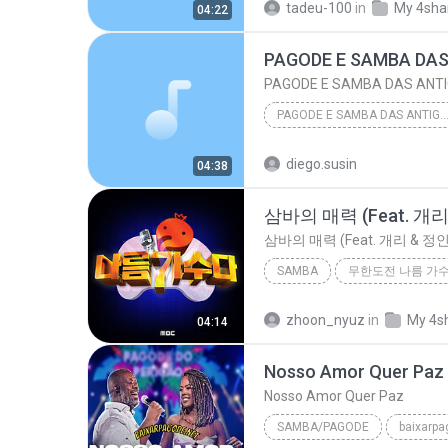
tadeu-100
in
My 4sha
04:22
PAGODE E SAMBA DAS
PAGODE E SAMBA DAS ANTI
PAGODE E SAMBA DAS ANTIGAS AN
BANCO COM + DE 70 VOZES, PROGRAMAS E PLUGINS, TRILHAS E EFEITOS, JINGLES: WW
diego.susin
04:38
PAGODE E SAMBA DAS ANTIGAS AN
삼바의 매력 (Feat. 개리
BANCO COM + DE 70 VOZES, PROGRAMAS E PLUG
삼바의 매력 (Feat. 개리 & 정인
SAMBA
무한도전 나름 가
삼바의 매력 (Feat. 개리 & 정인)
zhoon_nyuz
in
My 4s
04:14
Nosso Amor Quer Paz
Nosso Amor Quer Paz
SAMBA/PAGODE
baixarpa