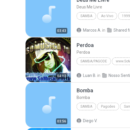
Deus Me Livre
SAMBA
Ao Vivo
1999
Deus Me Livre
Raça Negr
Marcos A.
in
03:43
Perdoa
Perdoa
SAMBA/PAGODE
www.SoM
Perdoa
Samba/Pagode
Luan B.
in
04:12
Bomba
Bomba
SAMBA
Pagodes
Sa
Braga Boys
Diego V.
03:56