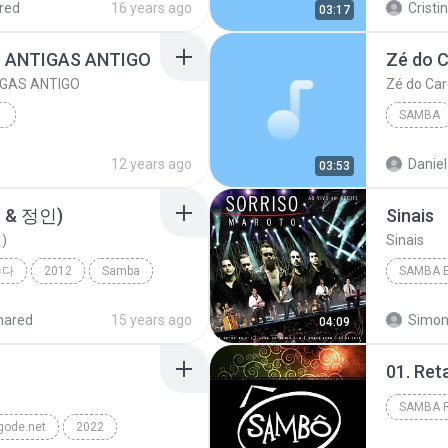
red
16 years ago
Cristi
03:17
 ANTIGAS ANTIGO
GAS ANTIGO
Zé do Car
TIGO
SAMBA
W.ADAUTOBULHOES.COM.BR
12 years ago
Daniel
03:53
TIGO
 & 정인)
Sinais
INS, TRIL...
)
Sinais
수다
2012
Samba
SAMBA 
길 (리쌍)
Sorriso 
hared
15 years ago
Simon
04:09
01. Ret
SAMBA 
gode.net
2022
Sambô