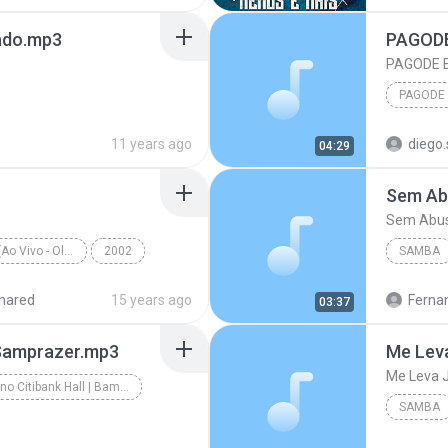
TIGO
ado.mp3
PAGODE
INS, TRIL...
PAGODE 
11 years ago
diego.
04:29
Sem Ab
Sem Abu
Grupo Revelação (Ao Vivo - Olimpo)
2002
SAMBA
Grupo Revelação
Samba
hared
15 years ago
Ferna
03:37
D Samprazer.mp3
Me Lev
Me Leva 
Ao Vivo no Citibank Hall | BambamCB
SAMBA
Samprazer | BambamCB
Me Leva