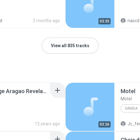
d
2 months ago
nascd 
03:35
View all 835 tracks
Zeca Pagodinho e Jorge Aragao Revelacao - Vem ficar Comigo (1).mp3
Motel
Motel
SAMBA
Thiagui
12 years ago
Jc_fe
03:26
Cheia d