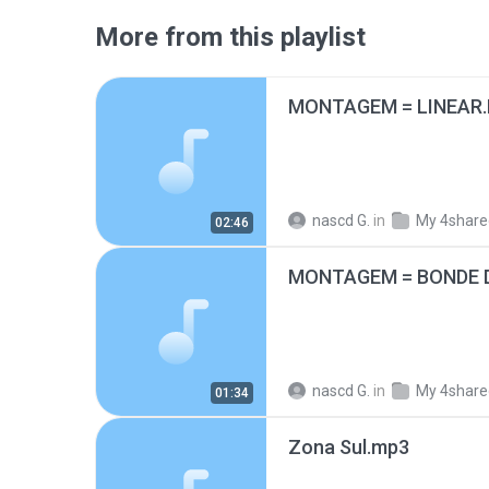
More from this playlist
MONTAGEM = LINEAR
nascd G.
in
My 4share
02:46
MONTAGEM = BONDE D
nascd G.
in
My 4share
01:34
Zona Sul.mp3