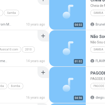
Cheia de
Samba
SAMBA
a
Samba
Shared from MotoG3-TE
10 years ago
Brunel
04:02
Cheia d
Não So
Não Sou 
usica10.com
2010
SAMBA
Nosso Sentimento
Não Sou
Nosso Sentimento
14 years ago
FLAVI
01:02
PAGODE
PAGODE 
mba
Bomba
16 years ago
diego.
04:56