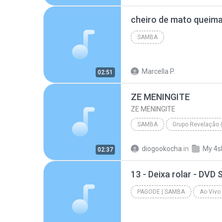
PAGODE E SAMBA DAS ANTIGAS AN
cheiro de mato queim
BANCO COM + DE 70 VOZES, PROGRAMAS E PLUG
SAMBA
Marcella P.
02:51
ZE MENINGITE
ZE MENINGITE
SAMBA
Samba
ZE MENINGITE
diogookocha
in
My 4s
02:37
13 - Deixa rolar - DV
PAGODE | SAMBA
2010
Pagode | Samba