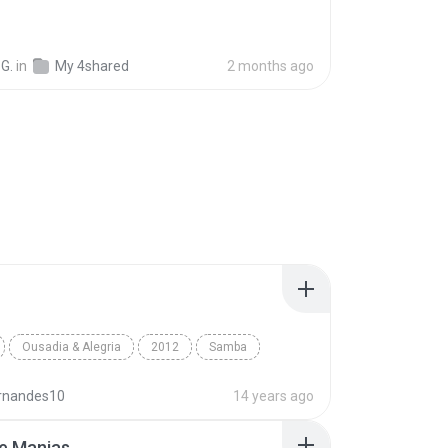
G.
in
My 4shared
2 months ago
Ousadia & Alegria
2012
Samba
nho
Motel
rnandes10
14 years ago
e Manias