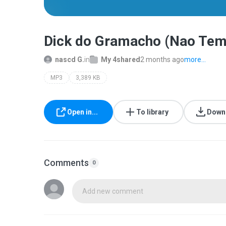
Dick do Gramacho (Nao Tem
nascd G.
in
My 4shared
2 months ago
more...
MP3
3,389 KB
Open in...
To library
Down
Comments
0
Add new comment