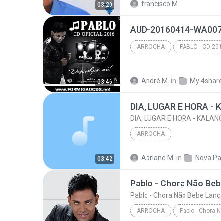
francisco M.
03:20
CHAMOU CHAMOU
AUD-20160414-WA0075
ARROCHA
PABLO - CD 2
ARROCHA
www.FORMIGA
André M.
in
My 4shar
03:46
ARROCHA
Adriane M.
in
Nova Pa
03:42
ARROCHA