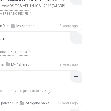
MC ELVIS - VAMOS FICA VELHINHOS - 2018(DJ CRISS OFICIAL)
 BREGA DO RECIFE
MC ELVIS - VAMOS FICA VELHINHOS - 2018(DJ CRISS OFICIAL)
2018
n B.
in
My 4shared
8 years ago
MC ELVIS - VAMOS FICA VELHINHOS - 2018(DJ CRISS OF...
so
 BREGA DO RECIFE
o
ARROCHA
2014
.
in
My 4shared
9 years ago
A BREGA
cigano paixão 2015
aixão 2015
será
arrocha brega
 paixão P.
in
cd cigano paixao completo
11 years ago