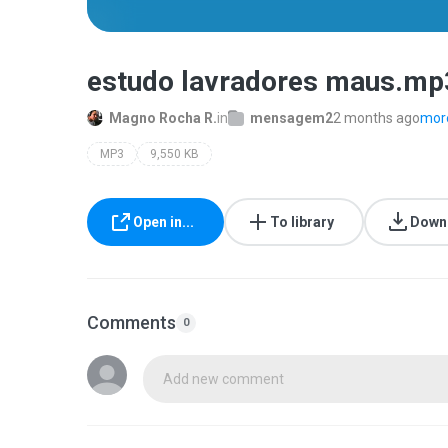
estudo lavradores maus.mp
Magno Rocha R.
in
mensagem2
2 months ago
more
MP3
9,550 KB
Open in...
To library
Down
Comments
0
Add new comment