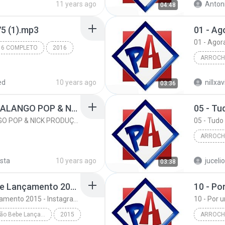
11 years ago
Anton
04:48
 (1).mp3
01 - Ag
01 - Agor
016 COMPLETO
2016
ARROCH
OCDS.net
Arrocha
ed
10 years ago
nillxa
03:36
DIA, LUGAR E HORA - KALANGO POP & NICK PRODUÇÕES
05 - Tu
DIA, LUGAR E HORA - KALANGO POP & NICK PRODUÇÕES
05 - Tudo
ARROCH
sta
10 years ago
jucelio
03:38
05 - Tud
Pablo - Chora Não Bebe Lançamento 2015 - Instagram @DANIEELARAUJOO
10 - Po
Pablo - Chora Não Bebe Lançamento 2015 - Instagram @DANIEELARAUJOO
10 - Por 
Pablo - Chora Não Bebe Lançamento 2015 - Instagram @DANIEELARAUJOO
2015
ARROCH