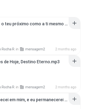
Amarás o teu próximo como a ti mesmo (2).mp3
 Rocha R.
in
mensagem2
2 months ago
s de Hoje, Destino Eterno.mp3
 Rocha R.
in
mensagem2
2 months ago
Permanecei em mim, e eu permanecerei em vós.mp3