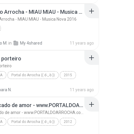
Pablo Do Arrocha - MIAU MIAU - Musica Nova 2016
Arrocha - MIAU MIAU - Musica Nova 2016
o M.
in
My 4shared
11 years ago
ô porteiro
orteiro
A
Portal do Arrocha (( d-_-b ))
2015
Tayrone | CD 2016 | www.PORTALDOARROCHA.com.br
ra N.
11 years ago
porteiro
01 - Pecado de amor - www.PORTALDOARROCHA.com.br
01 - Pecado de amor - www.PORTALDOARROCHA.com.br
A
Portal do Arrocha (( d-_-b ))
2012
01 - Pecado de amor - www.PORTALDOARROCHA.com.br
Arrocha