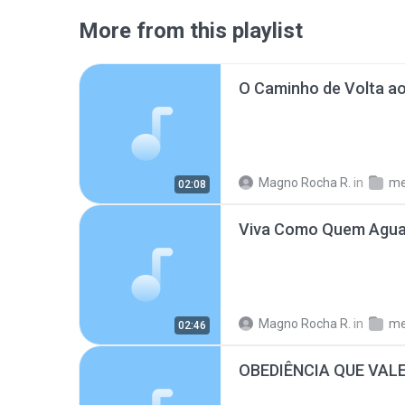
More from this playlist
O Caminho de Volta a
Magno Rocha R.
in
me
02:08
Magno Rocha R.
in
me
02:46