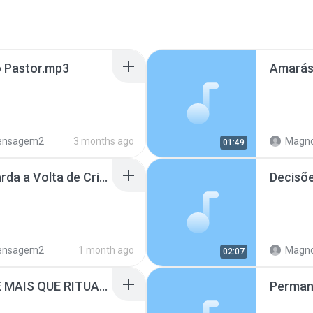
o Pastor.mp3
nsagem2
3 months ago
Magno
01:49
Viva Como Quem Aguarda a Volta de Cristo.mp3
Decisõe
nsagem2
1 month ago
Magno
02:07
OBEDIÊNCIA QUE VALE MAIS QUE RITUAIS.mp3