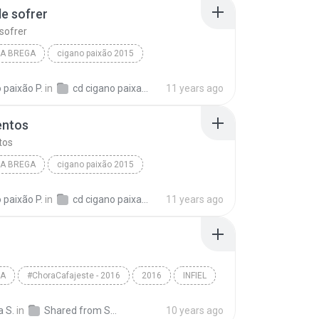
e sofrer
sofrer
A BREGA
cigano paixão 2015
aixão 2015
chega de sofrer
arrocha brega
 paixão P.
in
cd cigano paixao completo
11 years ago
entos
tos
A BREGA
cigano paixão 2015
aixão 2015
sentimentos
arrocha brega
 paixão P.
in
cd cigano paixao completo
11 years ago
A
#ChoraCafajeste - 2016
2016
INFIEL
a Do Poder
Arrocha
a S.
in
Shared from SM-J500M
10 years ago