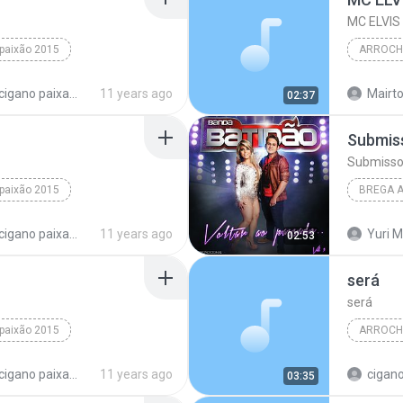
paixão 2015
ARROCHA
 bocados
arrocha brega
cd cigano paixao completo
11 years ago
Mairto
02:37
Submis
ARROCHA
Submiss
paixão 2015
BREGA 
 chora
arrocha brega
cd cigano paixao completo
11 years ago
Yuri M
02:53
será
será
paixão 2015
ARROCH
orry
arrocha brega
cigano p
cd cigano paixao completo
11 years ago
cigano
03:35