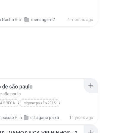
 Rocha R.
in
mensagem2
4 months ago
o de são paulo
de são paulo
A BREGA
cigano paixão 2015
aixão 2015
transito de são paulo
 paixão P.
in
cd cigano paixao completo
11 years ago
brega
MC ELVIS - VAMOS FICA VELHINHOS - 2018(DJ CRISS OFICIAL)