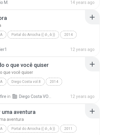
io M.
14 years ago
Pablo A Voz Romântica - Festival de Verão Salvador...
ora
a
A
Portal do Arrocha (( d-_-b ))
2014
01 - Agora
Pablo A Voz Romântica | VOL.4 | www.PORTALDOARROCH...
vier1
12 years ago
do o que você quiser
 o que você quiser
A
Diego Costa vol.8
2014
Diego Costa | VOL.8 | www.PORTALDOARROCHA.com.br
Arrocha
fire
in
Diego Costa VOL.8
12 years ago
o o que você quiser
r uma aventura
uma aventura
A
Portal do Arrocha (( d-_-b ))
2011