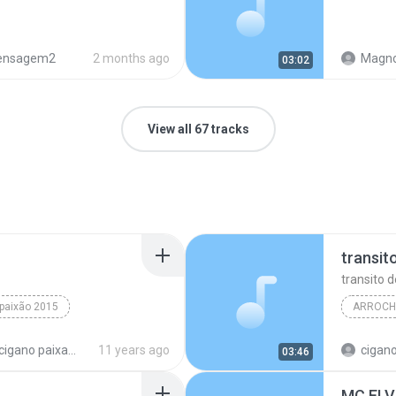
nsagem2
2 months ago
Magno
03:02
View all 67 tracks
transit
transito 
paixão 2015
ARROCH
 de sofrencia
cigano p
cd cigano paixao completo
11 years ago
cigano
03:46
arrocha 