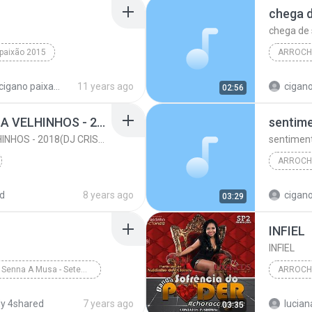
chega d
chega de 
paixão 2015
ARROCH
eu vou beber
arrocha brega
cigano p
cd cigano paixao completo
11 years ago
cigano
02:56
MC ELVIS - VAMOS FICA VELHINHOS - 2018(DJ CRISS OFICIAL)
sentim
MC ELVIS - VAMOS FICA VELHINHOS - 2018(DJ CRISS OFICIAL)
sentimen
ARROCH
8(DJ CRISS OFICIAL)
2018
cigano p
d
8 years ago
cigano
03:29
018(DJ CRISS OF...
INFIEL
INFIEL
Priscila Senna A Musa - Setembro 2019
ARROCH
Sofrênci
y 4shared
7 years ago
lucian
03:35