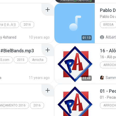
Arrocha Brega
Pablo Do 
a (( d-_-b ))
2016
BREGA
y 4shared
10 years ago
Álßĕŕť
01:13
RTALDOARR...
 #BielBands.mp3
16 - Al
16 - Alô p
DS.com
2015
Arrocha
ARROCH
| www.BIELBANDS...
Arrocha
a
11 years ago
Samma
03:48
16 - Alô 
ANÇAMENTO 2016
2016
ARROCH
MANTICO