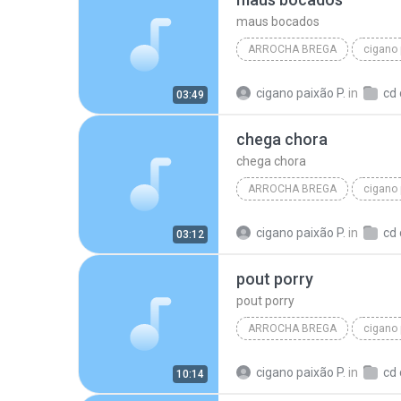
maus bocados
ARROCHA BREGA
cigano 
cigano paixão 2015
maus
cigano paixão P.
in
03:49
chega chora
chega chora
ARROCHA BREGA
cigano 
cigano paixão 2015
chega
cigano paixão P.
in
03:12
pout porry
pout porry
ARROCHA BREGA
cigano 
cigano paixão 2015
pout p
cigano paixão P.
in
10:14