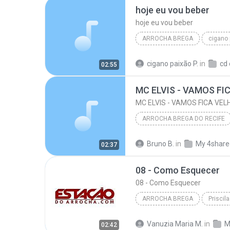
hoje eu vou beber
hoje eu vou beber
ARROCHA BREGA
cigano 
cigano paixão 2015
hoje 
cigano paixão P.
in
02:55
ARROCHA BREGA DO RECIFE
MC ELVIS - VAMOS FICA VELHINHOS - 201
Bruno B.
in
My 4share
02:37
MC ELVIS - VAMOS FICA VELHINHOS - 2
08 - Como Esquecer
ARROCHA BREGA DO RECIFE
08 - Como Esquecer
ARROCHA BREGA
2019
08 - Como Esquecer
Vanuzia Maria M.
in
M
02:42