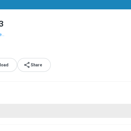
3
...
load
Share