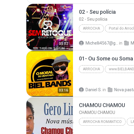
Priscila Senna A Musa - Setembro 2019
02 - Seu polícia
02 - Seu polícia
ARROCHA
Portal do Arroch
02 - Seu polícia
Arrocha
Michelli4567@gnail.com M.
in
M
03:02
Sem Retoque | Ao Vivo em SP 2016 | www.PO
01- Ou Some ou Soma
ARROCHA
www.BIELBAN
Chicabana | Eu Te Amo Ao Vivo 2016 
Daniel S.
in
Nova past
03:16
CHAMOU CHAMOU
CHAMOU CHAMOU
ARROCHA ROMANTICO
L
GERO LIMA
ARROCHA RO