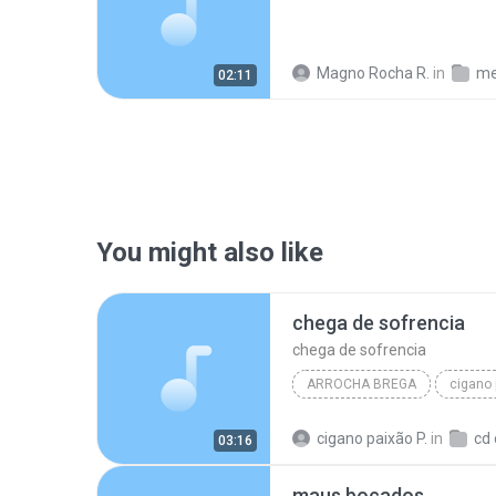
Magno Rocha R.
in
me
02:11
You might also like
chega de sofrencia
chega de sofrencia
ARROCHA BREGA
cigano 
cigano paixão 2015
chega
cigano paixão P.
in
03:16
arrocha brega
maus bocados