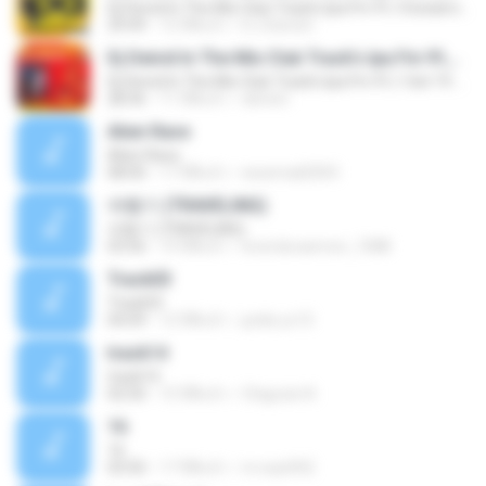
Dj Deivid In The Mix Club Track's Ipa Fm 91,1Outubro VOL.2 2014
29:49
12 ปีที่แล้ว
D.J.Deivid I.
Dj Deivid In The Mix Club Track's Ipa Fm 91,1 Set 19 Dezembro 2015
Dj Deivid In The Mix Club Track's Ipa Fm 91,1 Set 19 Dezembro 2015
28:36
11 ปีที่แล้ว
deivid I.
Alien Rave
Alien Rave
08:00
17 ปีที่แล้ว
essemail2003
여행기 (TRAVELING)
여행기 (TRAVELING)
03:56
19 ปีที่แล้ว
loverdoraemon_1088
Track03
Track03
04:09
12 ปีที่แล้ว
junlie.yc15
track14
track14
02:50
15 ปีที่แล้ว
Chigozie N.
16
16
03:50
17 ปีที่แล้ว
m.nazifi92