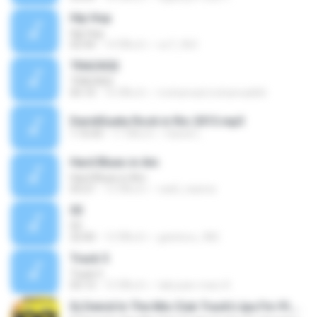
Hip Hop
Hip Hop
02:44
14 ปีที่แล้ว
oo7_963
TRACK02
TRACK02
05:10
16 ปีที่แล้ว
mohamad.mohamadi66
DavidGueta Rock in Rio 2013.mp3
1:10:43
11 ปีที่แล้ว
Daniel L.
Hard Blues in Am
Hard Blues in Am
03:21
12 ปีที่แล้ว
caell_naarea
03
03
22:00
12 ปีที่แล้ว
gatoloco_982
Track 5
Track 5
03:13
15 ปีที่แล้ว
taki jean-marc K.
Dj Deivid In The Mix Club Track's Ipa Fm 91,1Outubro VOL.2 2014