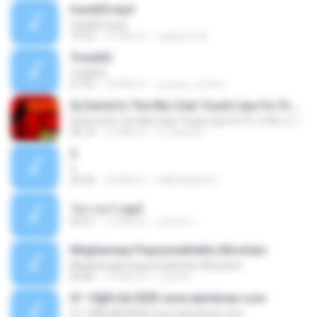
track05.mp3
track05.mp3
19:23
16 ปีที่แล้ว
support.nik
Track02
Track02
07:52
18 ปีที่แล้ว
youyou_momo
Dj Deivid In The Mix Club Track's Ipa Fm 91,1VOL.2 Julho 2014
Dj Deivid In The Mix Club Track's Ipa Fm 91,1VOL.2 Julho 2014
30:14
12 ปีที่แล้ว
D.J.Deivid I.
5
5
03:35
18 ปีที่แล้ว
DINHODAVP2
วัชราพร1.mp3
03:57
16 ปีที่แล้ว
กุณฑล ภ.
Meghamaai Peyyunnathethu Mooham
Meghamaai Peyyunnathethu Mooham
04:45
19 ปีที่แล้ว
Josh M.
01 ¹Ò§Å×Áâ¹ÃÒËì www.damkwan.com
01 ¹Ò§Å×Áâ¹ÃÒËì www.damkwan.com