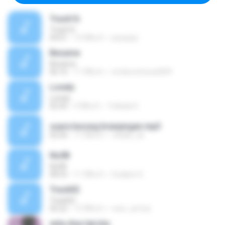
Track16
Track16
04:01
14 ปีที่แล้ว
peyepiyi
Besame
Besame
06:16
11 ปีที่แล้ว
emilioventura2009
Lonely
Lonely
02:42
2 ปีที่แล้ว
Yollada H.
suara burung branjangan.mp3
02:56
11 ปีที่แล้ว
vatalis_sb
No08
No08
08:25
11 ปีที่แล้ว
Sudipto D.
Track02
Track02
05:22
15 ปีที่แล้ว
cesc_armes
enta dwa lejrohy