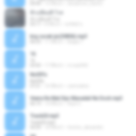
04:44
15 ปีที่แล้ว
doraemon_beertc
ฟ้าเปลี่ยนสี-โรส
ฟ้าเปลี่ยนสี-โรส
03:17
8 ปีที่แล้ว
พรทิพย์ ช.
brg cucak ijo(30856).mp3
06:23
11 ปีที่แล้ว
Bagas T.
16
16
03:50
17 ปีที่แล้ว
m.nazifi92
No03!!s
No03!!s
07:21
16 ปีที่แล้ว
ozimodiniz
Veera Re Mat Dijo Mavadali Ne Dosh.mp3
06:19
14 ปีที่แล้ว
Arpit S.
Track20.mp3
Track20.mp3
05:09
18 ปีที่แล้ว
tecnico_alexandre