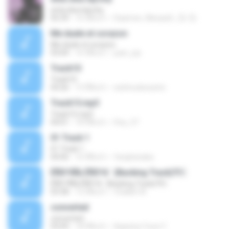
enta dwa lejrohy
05:39
16 ปีที่แล้ว
Daamee_Mssaa2r_๏̯͡๏ ๏̯͡๏
Me duele el corazon
Me duele el corazon
03:04
16 ปีที่แล้ว
juan_jcp
Track10
Track10
04:26
13 ปีที่แล้ว
wishnudewanto
Track15.mp3
Track15.mp3
04:01
18 ปีที่แล้ว
lfsa_37
01 Track 1
01 Track 1
04:06
16 ปีที่แล้ว
fanghanaka
ÊÑ­­Ò³ÃÑ¡ ÊÑ­­Ò³ã¨ (Backing Track)?
ÊÑ­­Ò³ÃÑ¡ ÊÑ­­Ò³ã¨ (Backing Track)?
03:38
12 ปีที่แล้ว
Chakkit W.
converted
converted
03:09
18 ปีที่แล้ว
Agastya Yossi Y.