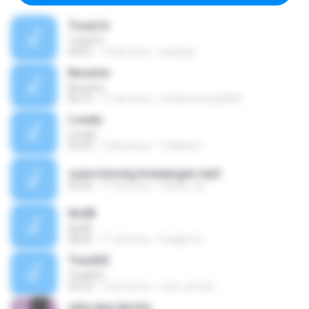
Track16
Track16
04:01
14 lat temu
peyepiyi
Besame
Besame
06:16
11 lat temu
emilioventura2009
Lonely
Lonely
02:42
2 lata temu
Yollada H.
suara burung branjangan.mp3
02:56
11 lat temu
vatalis_sb
No08
No08
08:25
11 lat temu
Sudipto D.
Track02
Track02
05:22
15 lat temu
cesc_armes
enta dwa lejrohy