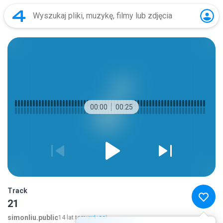
00:00
00:25
Track
21
simonliu.public
14 lat temu
więcej...