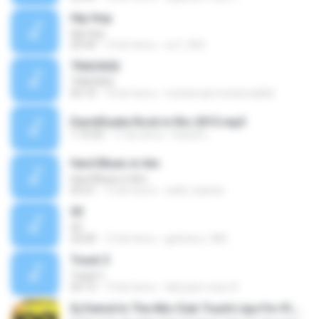
Hip Hop
Hip Hop
02:44
14 lat temu
oo7_963
TRACK02
TRACK02
05:10
16 lat temu
mohamad.mohamadi66
DavidGueta Rock in Rio 2013.mp3
1:10:43
11 lat temu
Daniel L.
Hard Blues in Am
Hard Blues in Am
03:21
12 lat temu
caell_naarea
03
03
22:00
12 lat temu
gatoloco_982
Track 5
Track 5
03:13
15 lat temu
taki jean-marc K.
Dj Deivid In The Mix Club Track's Ipa Fm 91,1Outubro VOL.2 2014