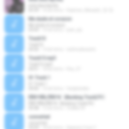
enta dwa lejrohy
05:39
16 lat temu
Daamee_Mssaa2r_๏̯͡๏ ๏̯͡๏
Me duele el corazon
Me duele el corazon
03:04
16 lat temu
juan_jcp
Track10
Track10
04:26
13 lat temu
wishnudewanto
Track15.mp3
Track15.mp3
04:01
18 lat temu
lfsa_37
01 Track 1
01 Track 1
04:06
16 lat temu
fanghanaka
ÊÑ­­Ò³ÃÑ¡ ÊÑ­­Ò³ã¨ (Backing Track)?
ÊÑ­­Ò³ÃÑ¡ ÊÑ­­Ò³ã¨ (Backing Track)?
03:38
12 lat temu
Chakkit W.
converted
converted
03:09
18 lat temu
Agastya Yossi Y.