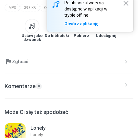
Polubione utwory są
MP3
398 KB
Other
track
dostępne w aplikacji w
trybie offline
Otwórz aplikację
Ustaw jako
Do biblioteki
Pobierz
Udostępnij
dzwonek
Zgłosić
Komentarze
0
Może Ci się też spodobać
Lonely
Lonely