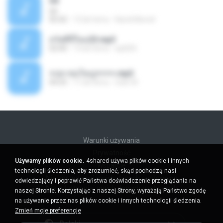
04
04
05:42
12 lat temu
Kanchitkorat
สวัสดีปีใหม่23.mp3
02:00
13 lat temu
iqd205
+ปลาข่อใหญ่++++.mp3
04:25
11 lat temu
toan W.
Warunki używania
Prywatność
Używamy plików cookie.
4shared używa plików cookie i innych
Wsparcie
technologii śledzenia, aby zrozumieć, skąd pochodzą nasi
Nie sprzedawaj moich danych osobowych
odwiedzający i poprawić Państwa doświadczenie przeglądania na
Nie udostępniaj moich danych osobowych
naszej Stronie. Korzystając z naszej Strony, wyrażają Państwo zgodę
na używanie przez nas plików cookie i innych technologii śledzenia.
Zmień moje preferencje