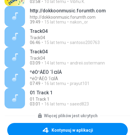
03:58
10 lat temu
Vibhu K.
http://dokkoonmusic.forumth.com
http://dokkoonmusic.forumth.com
39:49
15 lat temu
nakon_or
Track04
Track04
06:46
15 lat temu
santoso200763
Track04
Track04
03:09
14 lat temu
andreii.ostermann
ºéÒ¹ÁËÒ ´Í·¤ÍÁ
ºéÒ¹ÁËÒ ´Í·¤ÍÁ
07:49
16 lat temu
prayut101
01 Track 1
01 Track 1
03:01
16 lat temu
saeed823
Więcej plików jest ukrytych
Kontynuuj w aplikacji