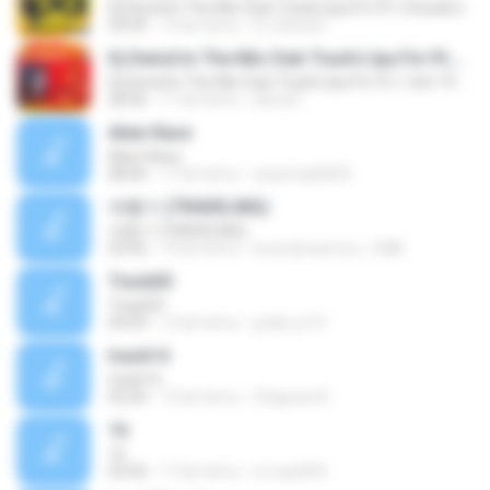
Dj Deivid In The Mix Club Track's Ipa Fm 91,1Outubro VOL.2 2014
29:49
12 lat temu
D.J.Deivid I.
Dj Deivid In The Mix Club Track's Ipa Fm 91,1 Set 19 Dezembro 2015
Dj Deivid In The Mix Club Track's Ipa Fm 91,1 Set 19 Dezembro 2015
28:36
11 lat temu
deivid I.
Alien Rave
Alien Rave
08:00
17 lat temu
essemail2003
여행기 (TRAVELING)
여행기 (TRAVELING)
03:56
19 lat temu
loverdoraemon_1088
Track03
Track03
04:09
12 lat temu
junlie.yc15
track14
track14
02:50
15 lat temu
Chigozie N.
16
16
03:50
17 lat temu
m.nazifi92