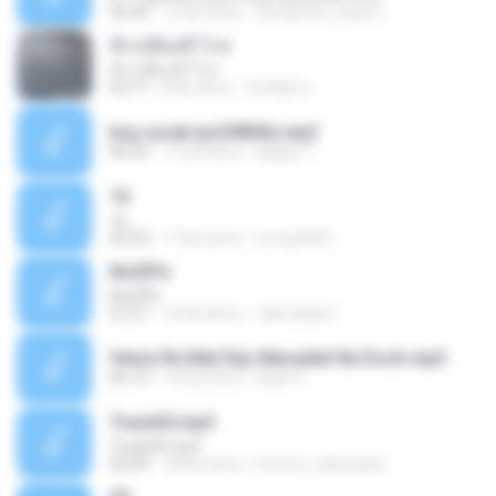
04:44
15 lat temu
doraemon_beertc
ฟ้าเปลี่ยนสี-โรส
ฟ้าเปลี่ยนสี-โรส
03:17
8 lat temu
พรทิพย์ ช.
brg cucak ijo(30856).mp3
06:23
11 lat temu
Bagas T.
16
16
03:50
17 lat temu
m.nazifi92
No03!!s
No03!!s
07:21
16 lat temu
ozimodiniz
Veera Re Mat Dijo Mavadali Ne Dosh.mp3
06:19
14 lat temu
Arpit S.
Track20.mp3
Track20.mp3
05:09
18 lat temu
tecnico_alexandre