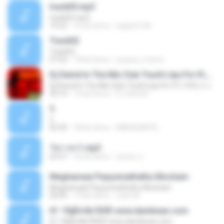
track05.mp3
track05.mp3
19:23
16 lat temu
support.nik
Track02
Track02
07:52
18 lat temu
youyou_momo
Dj Deivid In The Mix Club Track's Ipa Fm 91,1VOL.2 Julho 2014
Dj Deivid In The Mix Club Track's Ipa Fm 91,1VOL.2 Julho 2014
30:14
12 lat temu
D.J.Deivid I.
5
5
03:35
18 lat temu
DINHODAVP2
วัชราพร1.mp3
03:57
16 lat temu
กุณฑล ภ.
Meghamaai Peyyunnathethu Mooham
Meghamaai Peyyunnathethu Mooham
04:45
19 lat temu
Josh M.
01 ¹Ò§Å×Áâ¹ÃÒËì www.damkwan.com
01 ¹Ò§Å×Áâ¹ÃÒËì www.damkwan.com