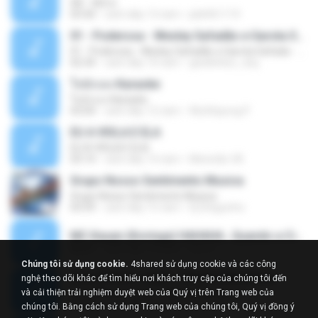
Äð - ¾Ö»ó
03:30
cách đây 13 năm
pbk961119
01 - Poderosa - Wesley Safadão e Garota Safada - Promocional Dezembro
01 - Poderosa - Wesley Safadão e Garota Safada - Promocional Dezembro
02:34
cách đây 10 năm
gisellefisio_cbq
ใจนักเลง Karaoke
ใจนักเลง Karaoke
03:04
cách đây 12 năm
Wutthipong P.
EU A VIOLA E ELA
EU A VIOLA E ELA
03:14
cách đây 14 năm
Meninão V8
Grupo Nosso Sentimento Musica
Grupo Nosso Sentimento Musica
03:59
cách đây 15 năm
Dj Dhiguinho
MC Kauan (Koringa) HAHAHA , Quando a Cidade Pega Fogo Música nova 2014 (DJ PERERA) ZIKA.mp3
02:21
cách đây 13 năm
Dan S.
Chúng tôi sử dụng cookie.
4shared sử dụng cookie và các công
Quer Mesmo Jogar - Marília Mendonca
nghệ theo dõi khác để tìm hiểu nơi khách truy cập của chúng tôi đến
Quer Mesmo Jogar - Marília Mendonca
và cải thiện trải nghiệm duyệt web của Quý vị trên Trang web của
03:28
cách đây 10 năm
Dyego R.
chúng tôi. Bằng cách sử dụng Trang web của chúng tôi, Quý vị đồng ý