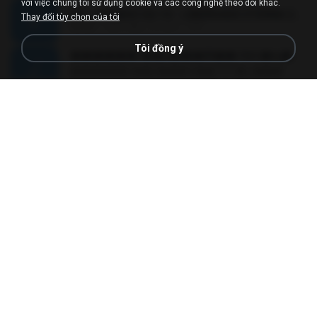
với việc chúng tôi sử dụng cookie và các công nghệ theo dõi khác.
MC JUNINHO DA 10 - LIBERDADE ETERNA 2015 [DJS YAGO GOMES, GEH DA LGD, MK & MIBI].mp3
Thay đổi tùy chọn của tôi
02:20
cách đây 12 năm
4 S.
Tôi đồng ý
������ ��ѳ���Ѫ�� Ost.�ҧ���
������ ��ѳ���Ѫ�� Ost.�ҧ���
05:27
cách đây 11 năm
Ball P.
YOU 'RE BEAUTIFUL
YOU 'RE BEAUTIFUL
03:40
cách đây 9 năm
Dania V.
¾ÃéÒÇ
¾ÃéÒÇ
05:19
cách đây 12 năm
Mark S.
โกหกหน้าตาย - มหาหิงค์.mp3
03:41
cách đây 12 năm
aofloveone
ขอเวลาลืม ตัด
ขอเวลาลืม ตัด
01:05
cách đây 9 năm
Pituk W.
MC Kevin - Meu Piru ta Sniper (PereraDJ) Lançamento 2014.mp3
03:11
cách đây 12 năm
Carlinhos C.