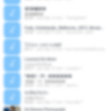
�ʧ�ѹ���
�ʧ�ѹ���
05:29
cách đây 12 năm
Thanaphat K.
Funk_Ostentação_Melhores_2013_Novas MC GUIME, MC LON, MC RODOLFINHO, MC NEGUINHO DO KAXETA, MC Leo Da Baixada, MC Boy Do CHarmes.mp3
35:29
cách đây 13 năm
alexsander_patel
ใจโลเล-วงสหาย.mp3
05:11
cách đây 12 năm
boy record studio[boy pala] B.
Loucura De Amor
Loucura De Amor
03:27
cách đây 16 năm
Leandro T.
ᴹ��2 - 06 - ������
ᴹ��2 - 06 - ������
03:39
cách đây 11 năm
ชูพงษ์ แ.
ทั้งที่ผิดก็ยังรัก
ทั้งที่ผิดก็ยังรัก
04:26
cách đây 11 năm
Kurozaki T.
Ed Sheran Photograph