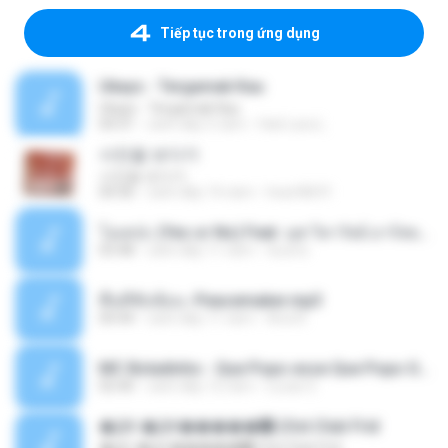
Tiếp tục trong ứng dụng
Ukays - Tergamak Kau
Ukays - Tergamak Kau
04:31
cách đây 5 năm
Hati Lara L.
사진을 보다가
사진을 보다가
04:36
cách đây 14 năm
heart8691
โอเคป่ะ (Yes or No) Feat. นุช วิลาวัลย์ อาร์สยาม - Flame.mp3
03:48
cách đây 11 năm
tsuora
พื้นที่ซับซ้อน -Peacemaker.mp3
04:44
cách đây 11 năm
Ana N.
MC Boladinho - Que Popo esse Que Popo Gigante (DjWn) (áudio Oficial).mp3
02:40
cách đây 12 năm
Lucas S.
�Ԫ �Ԫ�����԰ (Ost.Club Frid