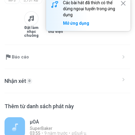
MP3
5,751 KB
Các bài hát đã thích có thể
dùng ngoại tuyến trong ứng
dụng
Mở ứng dụng
Đặt làm
Thêm vào
Tải xuống
Chia sẻ
nhạc
thư viện
chuông
Báo cáo
Nhận xét
0
Thêm từ danh sách phát này
µÒÁ
SuperBaker
03:55
9 năm trước
อนันท์ บ.