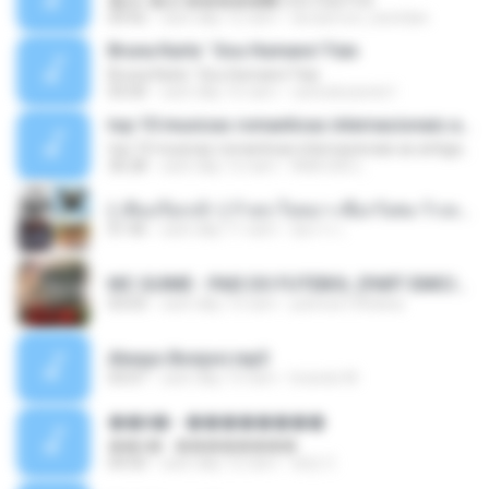
�Ԫ �Ԫ�����԰ (Ost.Club Frid
04:42
cách đây 12 năm
doraemon_bestdan
Bruna Karla ' Sou Humano' Faix
Bruna Karla ' Sou Humano' Faix
05:00
cách đây 16 năm
carlosbizarelo1
top 10 musicas romanticas internacionais as antigas que faz seu coraçao bater mais forte remix
top 10 musicas romanticas internacionais as antigas que faz seu coraçao bater mais forte remix
36:28
cách đây 12 năm
ANA ISIS L.
( เสียงเรียกเข้า ) ร้ายๆ-ใจหมา-เชือกวิเศษ-ว้าเหว่.mp3
01:46
cách đây 11 năm
อัยการ เ.
MC GUIME - PAIS DO FUTEBOL (PART EMICIDA) 2014.mp3
03:03
cách đây 13 năm
patrese100ideia
Always Bonjovi.mp3
03:07
cách đây 13 năm
brando M.
��â� - ��������
��â� - ��������
04:50
cách đây 12 năm
패턴 C.