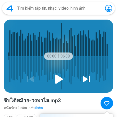
00:00
06:08
จีบได้หม้าย-วงพาโล.mp3
อนันท์ บ.
9 năm trước
thêm...