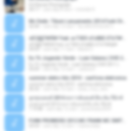
Ed Sheran Photograph
04:17
cách đây 8 năm
michelle R.
Mc Dede -Tibum Lançamento 2014 Funk Chique Produçoes .mp3
02:44
cách đây 13 năm
ALLAN DOUGLAS C.
ѕЕС§§Т№Ё№ Feat. а»ТЗЕХ ѕГѕФБЕ-ЕТєТ№Щ№
ѕЕС§§Т№Ё№ Feat. а»ТЗЕХ ѕГѕФБЕ-ЕТєТ№Щ№
04:53
cách đây 11 năm
MaxGi C.
Eu Tô Jogando Verde - Luan Satana ( DVD 2011 )
Eu Tô Jogando Verde - Luan Satana ( DVD 2011 )
03:09
cách đây 12 năm
Juliana R.
summer eletro hits 2010 - sanfona eletronica
summer eletro hits 2010 - sanfona eletronica
06:35
cách đây 16 năm
dudu_muy_loko
ลูกทุ่งแดนซ์ 2014 สงการต์แดนซ์ ดีเจ ต้น รีมิกซ์
ลูกทุ่งแดนซ์ 2014 สงการต์แดนซ์ ดีเจ ต้น รีมิกซ์
1:19:48
cách đây 12 năm
powerbass2009
FUNK PROIBIDÃO 2012 MC FRANK MC SMITH MC LON MC DEDE MC DALESTE MC ROBA CENA MC K9 MC LUAN MC DINHO DA VP MC KELVINHO MC YOSHI MC DUHZINHO DA VR MC NOBRUH MC GALO SP - HINO PCC - PRIMEIRO COMANDO .mp3
03:33
cách đây 12 năm
Castornidas