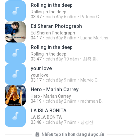
Rolling in the deep
Rolling in the deep
03:47
cách đây 6 năm
Patricia C.
Ed Sheran Photograph
Ed Sheran Photograph
04:17
cách đây 8 năm
Luana Martins
Rolling in the deep
Rolling in the deep
03:47
cách đây 10 năm
희종 화.
your love
your love
03:17
cách đây 9 năm
Marvio C.
Hero - Mariah Carrey
Hero - Mariah Carrey
04:19
cách đây 2 năm
rachman B.
LA ISLA BONITA
LA ISLA BONITA
03:48
cách đây 7 năm
장정선
Nhiều tệp tin hơn đang được ẩn