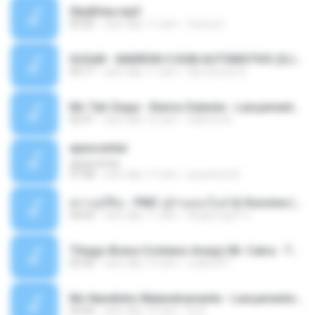
Sky&Sea.mp3
05:26
cách đây 11 năm
Ouma S.
SUGAR - MARRON 5 SOM AUTOMOTIVO (DJ COTONETE BHZ).mp3
03:17
cách đây 11 năm
DjCotonete D.
Mc Tati Zaqui - Eterno Daleste - Lançamento 2014.mp3
02:41
cách đây 12 năm
Sabrina A.
apascentar
apascentar
07:08
cách đây 17 năm
josysilver22
ตราบธุรีดิน - PMC ปู่จ๋านลองไมค์ & Sixonine ( Cover Version ).mp3
04:04
cách đây 11 năm
KingSongCP แ.
Thiago Brava Cristiano Araujo Mr. Catra - Ta Soltinha.mp3
03:30
cách đây 13 năm
rudiere07
Mc Nandinho Malandramente - Lançamento 2016.mp3
03:04
cách đây 10 năm
Dj A.