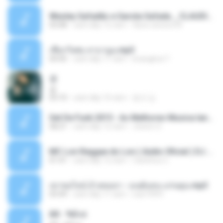
Wesley Safadão e Garota Safada _ CLAUDIA LEITE_REMIX_DJAMOROSO 2014.mp3
03:08
cách đây 12 năm
flavio.oliveira78
เชือกวิเศษ ลาบานูน.mp3
04:45
cách đây 11 năm
kriangkrai T.
쿵
쿵
03:10
cách đây 10 năm
동규 김.
Set De Funk 2015 - As Melhores Musica lançamentos ''Dj Jhóòm''.mp3
58:21
cách đây 12 năm
Jhóòm S.
MC Lon Reggae do Lon ( Aúdio Oficial ) DJ Gui Beats.mp3
01:41
cách đây 12 năm
Carlinhos C.
เขาขอไลน์ อ้ายขอลา - มนต์แคน แก่นคูน.mp3
03:49
cách đây 11 năm
nuk19991
Äð - ¾Ö»ó