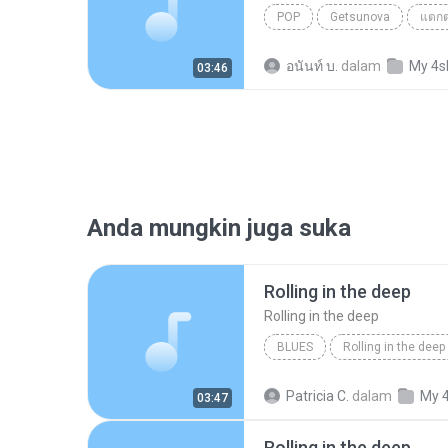
POP
Getsunova
แตกต
อนันท์ บ.
dalam
My 4s
03:46
Anda mungkin juga suka
Rolling in the deep
Rolling in the deep
BLUES
Rolling in the deep
Rolling in the deep
Patricia C.
dalam
My 
03:47
Rolling in the deep