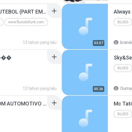
Blues
MC GUIME - PAIS DO FUTEBOL (PART EMICIDA) 2014.mp3
Always
www.fluxodofunk.com
BLUES
13 tahun yang lalu
brand
03:07
���
Sky&Se
BLUES
12 tahun yang lalu
Ouma 
05:26
SUGAR - MARRON 5 SOM AUTOMOTIVO (DJ COTONETE BHZ).mp3
BLUES