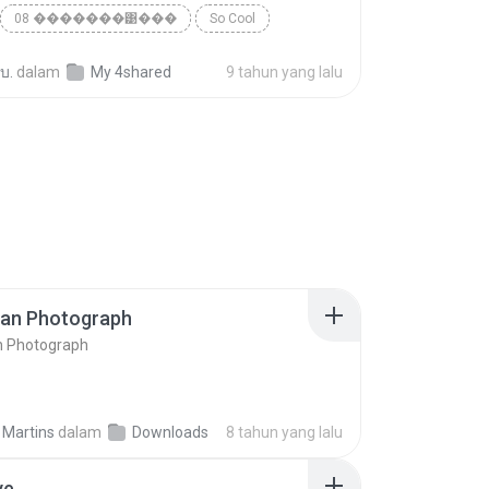
08 �������͹���
So Cool
 บ.
dalam
My 4shared
9 tahun yang lalu
ran Photograph
n Photograph
 Martins
dalam
Downloads
8 tahun yang lalu
ve