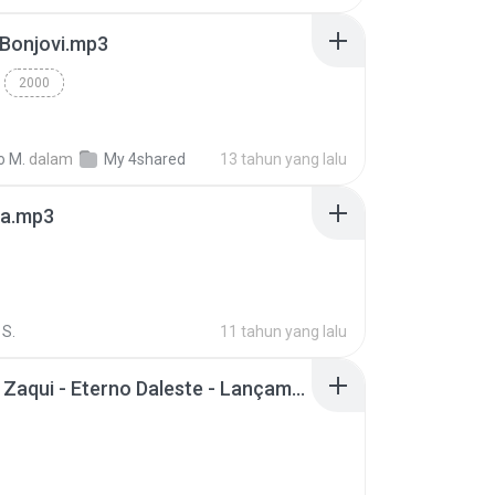
 Bonjovi.mp3
2000
o M.
dalam
My 4shared
13 tahun yang lalu
a.mp3
S.
11 tahun yang lalu
Mc Tati Zaqui - Eterno Daleste - Lançamento 2014.mp3