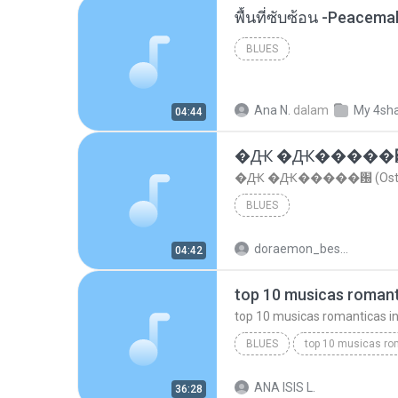
พื้นที่ซับซ้อน -Peacem
BLUES
Ana N.
dalam
My 4sh
04:44
�Ԫ �Ԫ�����԰ (Os
�Ԫ �Ԫ�����԰ (Ost.Cl
BLUES
doraemon_bestdan
04:42
BLUES
dj valmir santos pitanga pr
ANA ISIS L.
36:28