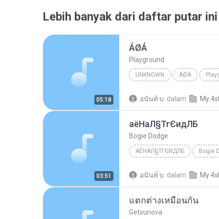
Lebih banyak dari daftar putar ini
ÁØÁ
Playground
UNKNOWN
ÁØÁ
Play
อนันท์ บ.
dalam
My 4s
05:18
аёНаЛ§ТгЄидЛБ
Bogie Dodge
АЁНАЛ§ТГЄИДЛБ
Bogie 
อนันท์ บ.
dalam
My 4s
03:51
แตกต่างเหมือนกัน
Getsunova