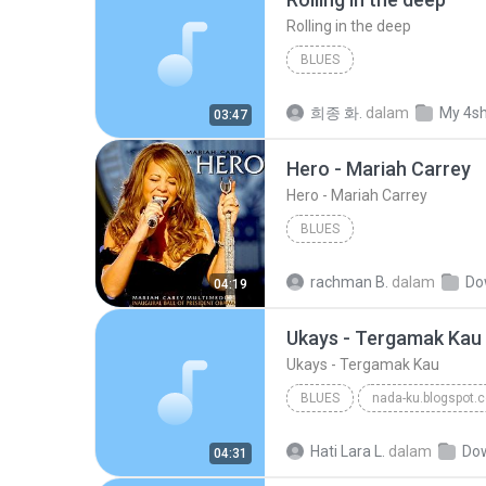
Rolling in the deep
BLUES
희종 화.
dalam
My 4s
03:47
Hero - Mariah Carrey
Hero - Mariah Carrey
BLUES
rachman B.
dalam
Do
04:19
Ukays - Tergamak Kau
Ukays - Tergamak Kau
BLUES
nada-ku.blogspot.
Ukays
Blues
Hati Lara L.
dalam
Do
04:31