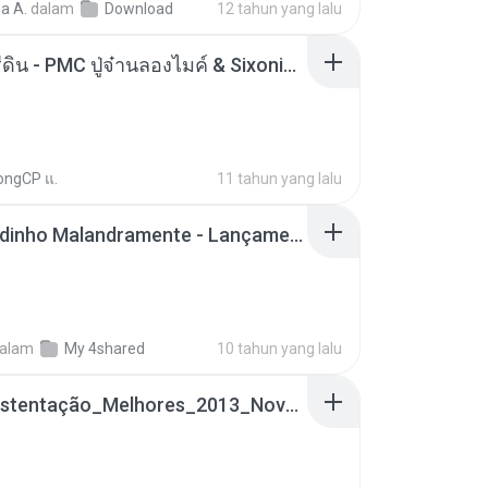
a A.
dalam
Download
12 tahun yang lalu
ตราบธุรีดิน - PMC ปู่จ๋านลองไมค์ & Sixonine ( Cover Version ).mp3
ongCP แ.
11 tahun yang lalu
Mc Nandinho Malandramente - Lançamento 2016.mp3
alam
My 4shared
10 tahun yang lalu
Funk_Ostentação_Melhores_2013_Novas MC GUIME, MC LON, MC RODOLFINHO, MC NEGUINHO DO KAXETA, MC Leo Da Baixada, MC Boy Do CHarmes.mp3