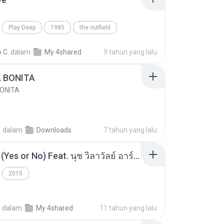
Play Deep
1985
the outfield
e
Blues
 C.
dalam
My 4shared
9 tahun yang lalu
A BONITA
BONITA
선
dalam
Downloads
7 tahun yang lalu
โอเคป่ะ (Yes or No) Feat. นุช วิลาวัลย์ อาร์สยาม - Flame.mp3
2015
a
dalam
My 4shared
11 tahun yang lalu