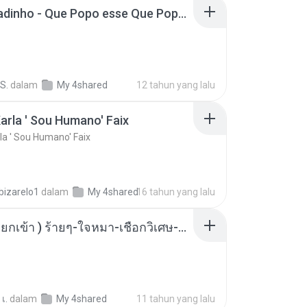
MC Boladinho - Que Popo esse Que Popo Gigante (DjWn) (áudio Oficial).mp3
S.
dalam
My 4shared
12 tahun yang lalu
arla ' Sou Humano' Faix
la ' Sou Humano' Faix
bizarelo1
dalam
My 4shared
16 tahun yang lalu
( เสียงเรียกเข้า ) ร้ายๆ-ใจหมา-เชือกวิเศษ-ว้าเหว่.mp3
เ.
dalam
My 4shared
11 tahun yang lalu