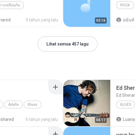
่างเหมือนกัน
ROCK
hared
9 tahun yang lalu
อนันท์
03:16
Lihat semua 457 lagu
Ed She
Ed Shera
Adelle
Blues
BLUES
4shared
6 tahun yang lalu
Luana
04:17
your lo