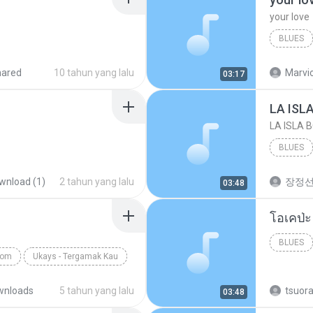
your love
BLUES
your lov
hared
10 tahun yang lalu
Marvio
03:17
LA ISL
LA ISLA 
BLUES
wnload (1)
2 tahun yang lalu
장정
03:48
BLUES
com
Ukays - Tergamak Kau
wnloads
5 tahun yang lalu
tsuor
03:48