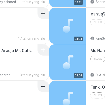
My 4shared
11 tahun yang lalu
Sabrin
02:41
BLUES
17 tahun yang lalu
KingS
04:04
Thiago Brava Cristiano Araujo Mr. Catra - Ta Soltinha.mp3
BLUES
shared
13 tahun yang lalu
Dj A.
d
03:04
BLUES