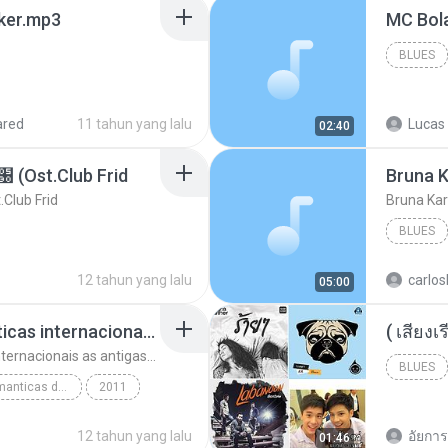
aker.mp3
BLUES
ared
11 tahun yang lalu
Lucas 
02:40
t.Club Frid
Bruna K
ub Frid
Bruna Kar
BLUES
12 tahun yang lalu
carlos
05:00
top 10 musicas romanticas internacionais as antigas que faz seu coraçao bater mais forte remix
top 10 musicas romanticas internacionais as antigas que faz seu coraçao bater mais forte remix
BLUES
top 10 musicas romanticas dj valmir santos pitanga pr
2011
12 tahun yang lalu
อัยการ 
01:46