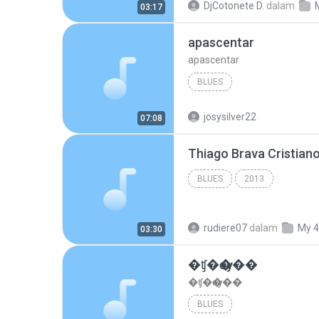
DjCotonete D.
dalam
03:17
apascentar
apascentar
BLUES
josysilver22
07:08
BLUES
2013
rudiere07
dalam
My 4
03:30
�ʧ�ѹ���
�ʧ�ѹ���
BLUES