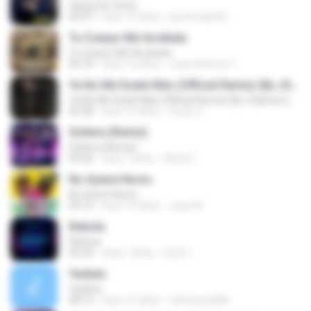
Ganas De Verte
03:07
hace 14 años
jhonfredy052
Tu Cuerpo Me Arrebata
Tu Cuerpo Me Arrebata
06:18
hace 12 años
Juan Antonio T.
Ya No Me Duele Más (Official Remix) (By JGalvez) (WWW.ELGENERO.COM)
Ya No Me Duele Más (Official Remix) (By JGalvez) (WWW.ELGENERO.COM)
03:38
hace 10 años
Oscar C.
Soltera (Remix)
Soltera (Remix)
04:26
hace 7 años
Alicia C.
No Quiere Novio
No Quiere Novio
03:15
hace 14 años
Juan M.
Rebota
Rebota
03:24
hace 7 años
Enyl U.
Yankee
Yankee
08:15
hace 15 años
edwinyesid06