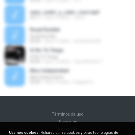
03:28
hace 12 años
JP L.
sexo_sudor_y_calor_oom.mp3
04:11
hace 14 años
Julio F.
Royal Rumble
Royal Rumble
06:26
hace 15 años
czcarloszch02
Si No Te Tengo
Si No Te Tengo
04:09
hace 12 años
Juan Antonio T.
Miss Independent
Miss Independent
03:09
hace 16 años
Edgardo G.
Términos de uso
Privacidad
Asistencia
Usamos cookies.
4shared utiliza cookies y otras tecnologías de