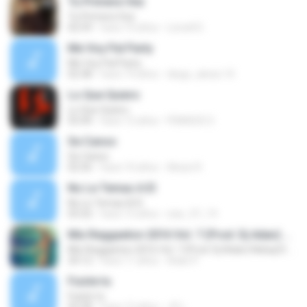
Tu Primera Vez
Tu Primera Vez
02:59
hace 10 años
Lionell D.
Me Voy Pal Party
Me Voy Pal Party
02:38
hace 14 años
diego_alexis.10
Lo Que Quiero
Lo Que Quiero
03:44
hace 12 años
FRANCIS S.
Se Canso
Se Canso
02:56
hace 10 años
Alexis R.
No Le Temas A El
No Le Temas A El
03:32
hace 15 años
star_97_19
Mix Reggaeton 2016 Vol. 7 (Prod. Dj Adan) Nebaj El Quiche Guatemala
Mix Reggaeton 2016 Vol. 7 (Prod. Dj Adan) Nebaj El Quiche Guatemala
24:12
hace 11 años
Adan P.
Fuiste tu
Fuiste tu