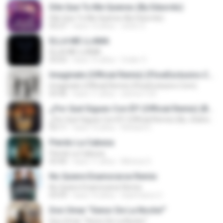
Dile Que Tu Me Quieres (By Eduvrdo)
Dile Que Tu Me Quieres (By Eduvrdo)
03:27
hace 10 años
victor S.
ELLA ME LLAMA
ELLA ME LLAMA
03:03
hace 15 años
Crider V.
Imaginate (Official Remix) (FlowExclusivo.Com)
Imaginate (Official Remix) (FlowExclusivo.Com)
03:46
hace 11 años
wwccrr123
¿Por Qué Sigues Con Él? (Official Remix) (By JGalvez)
¿Por Qué Sigues Con Él? (Official Remix) (By JGalvez)
03:11
hace 10 años
Richard C.
Pierdo La Cabeza
Pierdo La Cabeza
03:40
hace 11 años
Mónica O.
No Quiere Enamorarse Remix
No Quiere Enamorarse Remix
03:59
hace 10 años
Gianfranco C.
Don Omar "Senor De La Noche"'
Don Omar "Senor De La Noche"'