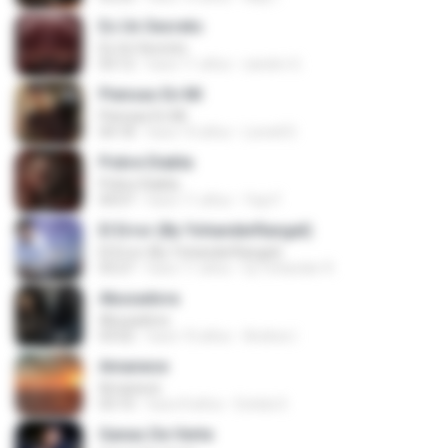
Es Un Secreto
Es Un Secreto
03:12
hace 11 años
sandro G.
Piensas En Mí
Piensas En Mí
04:18
hace 10 años
Lionell D.
Pobre Diabla
Pobre Diabla
04:07
hace 11 años
Yayi F.
El Error (By YohanderRangel)
El Error (By YohanderRangel)
03:27
hace 11 años
Dj Yohander R.
Abusadora
Abusadora
03:02
hace 10 años
Andres I.
Amanece
Amanece
03:10
hace 8 años
Estela S.
Ganas De Verte