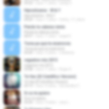
03:23
hace 11 años
sandy G.
Hipnotízame - W & Y
Hipnotízame - W & Y
04:04
hace 11 años
marty_17_steve
Pierdo la cabeza remix
Pierdo la cabeza remix
04:47
hace 11 años
angel S.
Toma pa que te enamores
Toma pa que te enamores
04:44
hace 13 años
matiariza
regaeton mix 2015
regaeton mix 2015
53:48
hace 11 años
Roger K.
Te Vas (El Cientifico Version)
Te Vas (El Cientifico Version)
03:19
hace 10 años
Hernandez C.
Si so te quiere
Si so te quiere
05:04
hace 10 años
cecy L.