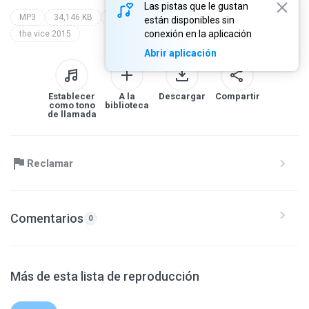
Las pistas que le gustan
MP3
34,146 KB
reggaeton
dj daniel millan
están disponibles sin
conexión en la aplicación
the vice 2015
Abrir aplicación
Establecer
A la
Descargar
Compartir
como tono
biblioteca
de llamada
Reclamar
Comentarios
0
Más de esta lista de reproducción