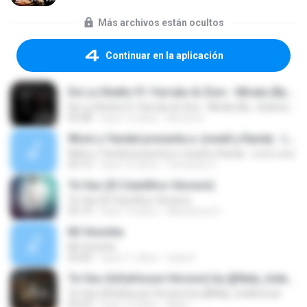
Más archivos están ocultos
Continuar en la aplicación
De La Ghetto Ft. Farruko & Zion - Mirala (By. JGalvezFlow)
De La Ghetto Ft. Farruko & Zion - Mirala (By. JGalvezFlow)
03:48
hace 12 años
Norvin R.
Wisin y Yandel presenta a Jowell y Randy - Loco Loco
Wisin y Yandel presenta a Jowell y Randy - Loco Loco
03:15
hace 16 años
fernando C.
Te Vas (El Cientifico Version)
Te Vas (El Cientifico Version)
03:19
hace 10 años
Macarena O.
Mi Vecinita
Mi Vecinita
03:00
hace 11 años
tania F.
Te Vas (InDaHouze Version) by @Naly_Indahouze
Te Vas (InDaHouze Version) by @Naly_Indahouze
03:23
hace 10 años
Naly I.