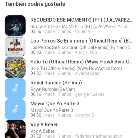
También podría gustarle
RECUERDO ESE MOMENTO (FT) (J.ALVAREZ Y LUI-G 21 PLUS)
RECUERDO ESE MOMENTO (FT) (J.ALVAREZ Y LUI-G 21 PLUS)
03:56
hace 15 años
Crider V.
Los Perros Se Enamoran [Official Remix] (By Nano De La Geezy & Harold Pauta) (Www.FlowHoT.NeT)
Los Perros Se Enamoran [Official Remix] (By Nano De La Geezy & Harold Pauta) (Www.FlowHoT.NeT)
05:03
hace 12 años
enocruiz66
Solo Tu (Official Remix) (Www.FlowActivo.Com)
Solo Tu (Official Remix) (Www.FlowActivo.Com)
04:32
hace 12 años
alvaroebaaa
Royal Rumble (Se Van)
Royal Rumble (Se Van)
06:16
hace 15 años
george-cuevas
Mayor Que Yo Parte 3
Mayor Que Yo Parte 3
04:00
hace 14 años
victoryo D.
Voy A Beber
Voy A Beber
03:32
hace 13 años
federicomachadodubon