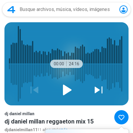
00:00
24:16
dj daniel millan
dj daniel millan reggaeton mix 15
djdanielmillan11
11 años atrás
más...