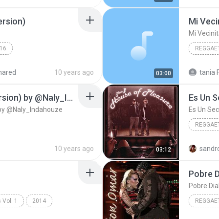
ersion)
Mi Veci
Mi Vecini
16
REGGAE
hared
10 years ago
tania F
03:00
Te Vas (InDaHouze Version) by @Naly_Indahouze
Es Un S
 by @Naly_Indahouze
Es Un Sec
REGGAE
Es Un Se
10 years ago
sandro
03:12
Pobre D
Pobre Dia
 Vol. 1
2014
REGGAE
Piensas En Mí
Reggaet