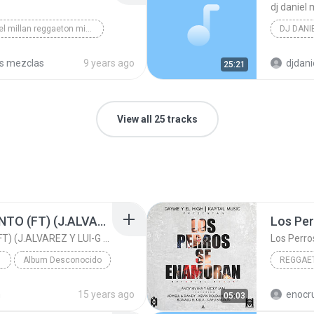
dj daniel 
dj daniel millan reggaeton mix 16 parte 2 en vivo
DJ DANI
varios
s mezclas
9 years ago
djdani
25:21
View all 25 tracks
RECUERDO ESE MOMENTO (FT) (J.ALVAREZ Y LUI-G 21 PLUS)
RECUERDO ESE MOMENTO (FT) (J.ALVAREZ Y LUI-G 21 PLUS)
 HOP
Album Desconocido
REGGAE
RECUERDO ESE MOMENTO (FT) (J.ALVAREZ Y LUI-G 21 PL...
ARCANGEL
Reggaet
n
15 years ago
enocr
05:03
 HOP