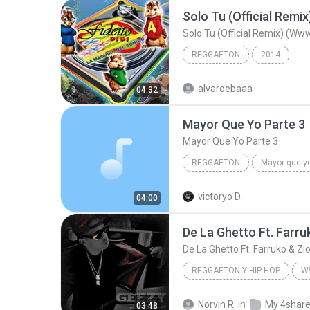
Solo Tu (Official Remix) (W
REGGAETON
2014
alvaroebaaa
04:32
Mayor Que Yo Parte 3
Mayor Que Yo Parte 3
REGGAETON
Rakim,Ken-Y,Carlitos Way,Nicky Jam Y La India
victoryo D.
04:00
Mayor Que Yo Parte 3
REGGAETON Y HIP-HOP
W
Reggaeton y Hip-Hop
De L
Norvin R.
in
My 4shar
03:48