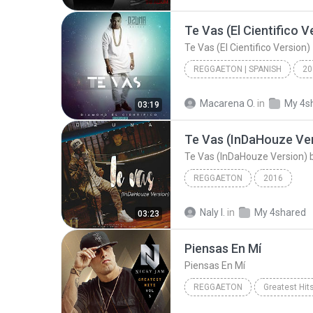
De La Ghetto Ft. Farruko & Zion - Mirala (By. JGal...
Te Vas (El Cientifico V
Te Vas (El Cientifico Version)
REGGAETON | SPANISH
20
Macarena O.
in
My 4s
03:19
Te Vas (InDaHouze Version)
REGGAETON
2016
Naly I.
in
My 4shared
03:23
Piensas En Mí
Piensas En Mí
REGGAETON
Greatest Hits
Nicky Jam
Reggaeton