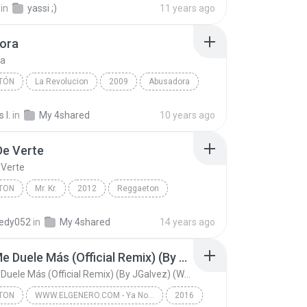
in
yassi ;)
11 years ago
ora
ra
TÓN
La Revolucion
2009
Abusadora
Yandel
Reggaetón
 I.
in
My 4shared
10 years ago
De Verte
 Verte
TON
Mr. Kr.
2012
Reggaeton
ldan
Ganas De Verte
redy052
in
My 4shared
14 years ago
Ya No Me Duele Más (Official Remix) (By JGalvez) (WWW.ELGENERO.COM)
Ya No Me Duele Más (Official Remix) (By JGalvez) (WWW.ELGENERO.COM)
TON
WWW.ELGENERO.COM - Ya No Me Duele Más
2016