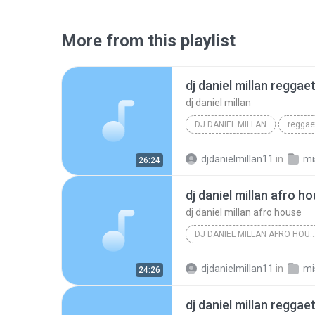
More from this playlist
dj daniel millan regga
dj daniel millan
DJ DANIEL MILLAN
reggae
dj daniel millan reggaeton mix mayo 2016
djdanielmillan11
in
mi
26:24
dj daniel millan afro h
dj daniel millan afro house
DJ DANIEL MILLAN AFRO
djdanielmillan11
in
mi
24:26