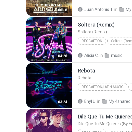
Juan Antonio T.
in
My
06:18
Soltera (Remix)
Soltera (Remix)
REGGAETON
Reggaeton
Soltera (Remix
Alicia C.
in
music
04:26
Lunay (feat. Daddy Yankee & Bad Bunny)
Rebota
Rebota
REGGAETON;LATIN MUSIC
Reggaeton;Latin Music
Re
Enyl U.
in
My 4shared
03:24
Dile Que Tu Me Quiere
Dile Que Tu Me Quieres (By E