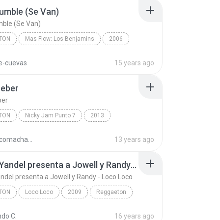
umble (Se Van)
mble (Se Van)
TON
Mas Flow: Los Benjamins
2006
Arcangel/Daddy Yankee/Don Omar/Franco "El Gorilla"...
reggaeton
e-cuevas
15 years ago
mble (Se Van)
Beber
ber
TON
Nicky Jam Punto 7
2013
am
Reggaeton
Voy A Beber
federicomachadodubon
13 years ago
Wisin y Yandel presenta a Jowell y Randy - Loco Loco
andel presenta a Jowell y Randy - Loco Loco
TON
Loco Loco
2009
Reggaeton
Wisin y Yandel presenta a Jowell y Randy - Loco Lo...
ndo C.
16 years ago