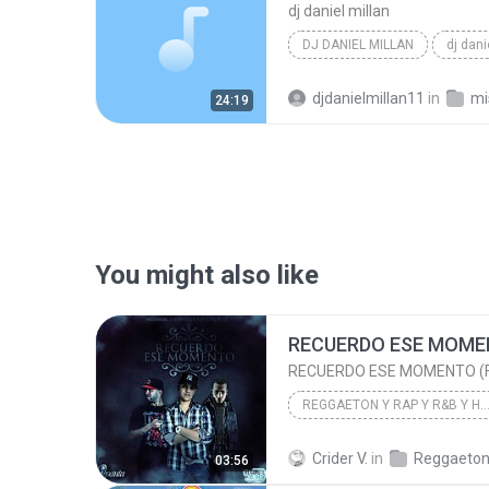
dj daniel millan
DJ DANIEL MILLAN
reggaeton
djdanielmillan11
in
mi
24:19
You might also like
REGGAETON Y RAP Y R&B Y HIP
2011
Crider V.
in
Reggaeto
03:56
REGGAETON Y RAP Y R&B Y HIP