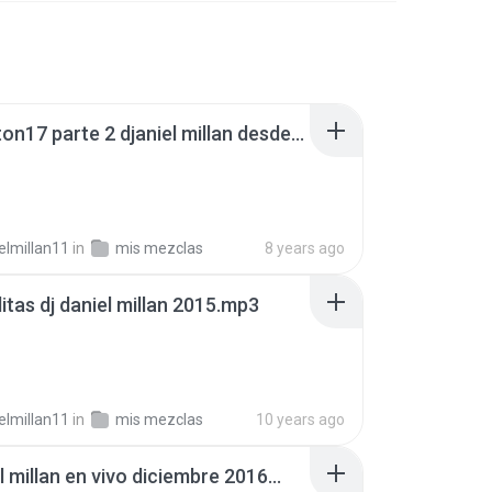
reggaeton17 parte 2 djaniel millan desde aragua.mp3
elmillan11
in
mis mezclas
8 years ago
itas dj daniel millan 2015.mp3
elmillan11
in
mis mezclas
10 years ago
l millan en vivo diciembre 2016...