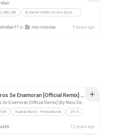
millan
EL MILLAN
dj daniel millan en vivo diciembre 2016...
elmillan11
in
mis mezclas
9 years ago
Los Perros Se Enamoran [Official Remix] (By Nano De La Geezy & Harold Pauta) (Www.FlowHoT.NeT)
Los Perros Se Enamoran [Official Remix] (By Nano De La Geezy & Harold Pauta) (Www.FlowHoT.NeT)
TON
Kapital Music - PromoMusik
2014
on
Andy Rivera Ft Nicky Jam - Gotay - Jowel y Randy -...
uiz66
12 years ago
Los Perros Se Enamoran [Official Remix] (By Nano D...