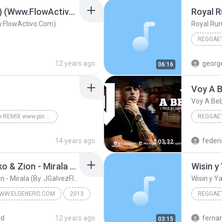
Solo Tu (Official Remix) (Www.FlowActivo.Com)
Royal R
ww.FlowActivo.Com)
Royal Ru
REGGAE
12 years ago
georg
06:16
Royal Ru
Voy A 
Voy A Be
Mayor que yo REMIX www.pinarecords.net Released by Omar Pina
REGGAE
Reggaeton
Nicky J
14 years ago
03:32
De La Ghetto Ft. Farruko & Zion - Mirala (By. JGalvezFlow)
De La Ghetto Ft. Farruko & Zion - Mirala (By. JGalvezFlow)
Wisin y Y
WW.ELGENERO.COM
2013
REGGAE
a Ghetto
ed
12 years ago
ferna
03:15