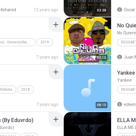
Reggaet
 4shared
12 years ago
Oscar 
03:38
Silvestr
No Quie
No Quiere
Soltera (Remix) - GeneroUrbano.Com
2019
REGGAE
)
No Quier
7 years ago
Juan 
03:15
Yankee
Yankee
Rebota
2018
REGGAE
bota
Guaynaa
Reggaet
7 years ago
edwin
08:15
s (By Eduvrdo)
ELLA M
duvrdo)
ELLA ME