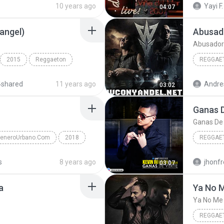
10 years ago
Yayi F.
04:07
angel)
Abusad
Abusado
2015
Reggaeton
REGGAE
By YohanderRangel)
Wisin y 
4shared
11 years ago
Andres
03:02
Ganas 
Ganas De
GeneroUrbano.Com
2018
REGGAE
eggaeton
Kevin Ro
s
8 years ago
jhonf
03:07
a
REGGAE