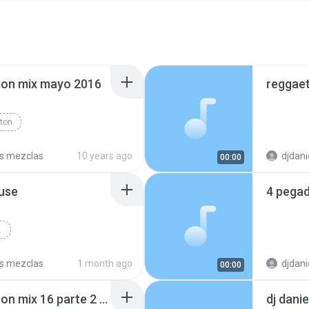
eton mix mayo 2016
ton
s mezclas
10 years ago
djdani
00:00
ouse
4 pegad
 HOUSE
s mezclas
1 month ago
djdani
00:00
dj daniel millan reggaeton mix 16 parte 2 en vivo
dj danie