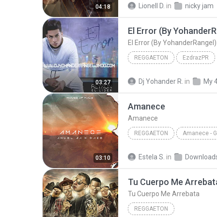
Lionell D.
in
nicky jam
04:18
El Error (By YohanderR
El Error (By YohanderRangel)
REGGAETON
EzdrazPR
Reykon El Líder
El Error (
Dj Yohander R.
in
My 
03:27
Amanece
Amanece
REGGAETON
Amanece - 
Anuel Aa
Amanece
R
Estela S.
in
Download
03:10
Tu Cuerpo Me Arrebat
Tu Cuerpo Me Arrebata
REGGAETON