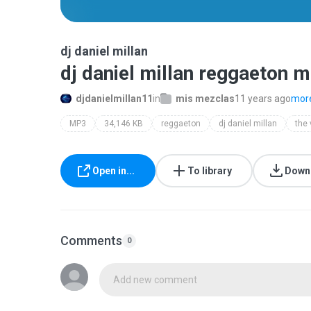
dj daniel millan
dj daniel millan reggaeton m
djdanielmillan11
in
mis mezclas
11 years ago
more
MP3
34,146 KB
reggaeton
dj daniel millan
the
Open in...
To library
Down
Comments
0
Add new comment