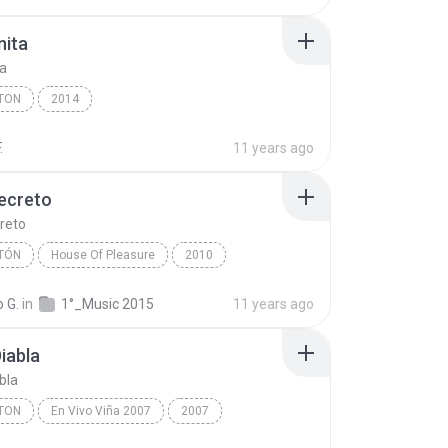
nita
ta
TON
2014
.
11 years ago
ecreto
reto
TÓN
House Of Pleasure
2010
creto
Reggaetón
Plan B
 G.
in
1°_Music 2015
11 years ago
iabla
bla
TON
En Vivo Viña 2007
2007
on
Pobre Diabla
Don Omar