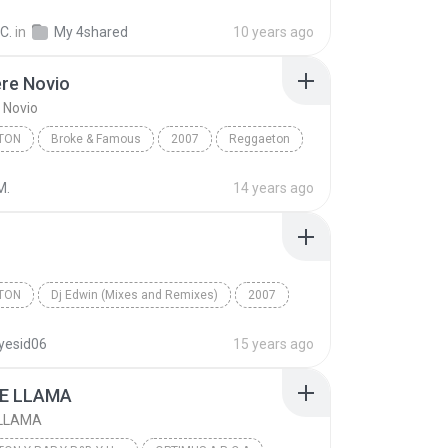
on
Ya No Me Duele Más (Official Remix) (By JGalvez) (...
C.
in
My 4shared
10 years ago
e Dangond Ft. Farruko
re Novio
 Novio
TON
Broke & Famous
2007
Reggaeton
e Novio
Nejo Ft. Tego Calderon
M.
14 years ago
TON
Dj Edwin (Mixes and Remixes)
2007
on
Daddy Yankee
Yankee
yesid06
15 years ago
E LLAMA
 LLAMA