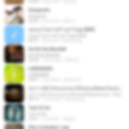
04:36
4 ay önce
정은 홍.
Despacito
Despacito
02:42
8 yıl önce
희영 이.
สุขอย่าไปเล่าเศร้าอย่าไปพูด [MV]
สุขอย่าไปเล่าเศร้าอย่าไปพูด [MV]
04:31
8 ay önce
jeerapong
Ae Dil Hai Mushkil
Ae Dil Hai Mushkil
04:29
10 yıl önce
Phino P.
LEMONADE
LEMONADE
03:07
2 ay önce
yasmim O.
ทุกการเติบโตของเธอจะมีฉันคอยซัพพอร์ตเสมอ - FULL , [เนื้อเพลง]
ทุกการเติบโตของเธอจะมีฉันคอยซัพพอร์ตเสมอ - FULL , [เนื้อเพลง]
04:13
12 ay önce
jeerapong
Tum Hi Ho
Tum Hi Ho
04:21
9 yıl önce
Teguh I.
Kita Usahakan Lagi