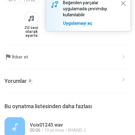
MP3
133 KB
Beğenilen parçalar
uygulamada çevrimdışı
kullanılabilir
Uygulamayı aç
Zil sesi
Kitaplığa
İndir
Paylaş
olarak
ayarla
İhbar et
Yorumlar
0
Bu oynatma listesinden daha fazlası
Voix01243.wav
00:06
10 yıl önce
KHAKID J.