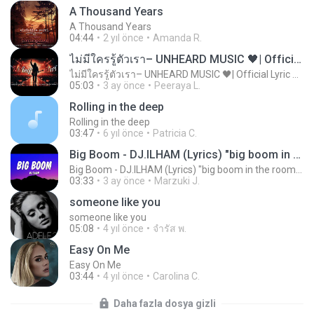
A Thousand Years
A Thousand Years
04:44
2 yıl önce
Amanda R.
ไม่มีใครรู้ตัวเรา– UNHEARD MUSIC 🖤| Official Lyric Video | เพลงสู้ชีวิต
ไม่มีใครรู้ตัวเรา– UNHEARD MUSIC 🖤| Official Lyric Video | เพลงสู้ชีวิต
05:03
3 ay önce
Peeraya L.
Rolling in the deep
Rolling in the deep
03:47
6 yıl önce
Patricia C.
Big Boom - DJ.ILHAM (Lyrics) "big boom in the room i go kaboom"
Big Boom - DJ.ILHAM (Lyrics) "big boom in the room i go kaboom"
03:33
3 ay önce
Marzuki J.
someone like you
someone like you
05:08
4 yıl önce
จํารัส พ.
Easy On Me
Easy On Me
03:44
4 yıl önce
Carolina C.
Daha fazla dosya gizli