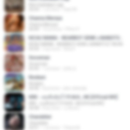
Kita Usahakan Lagi
03:54
1 yıl önce
Fazri M.
Channa Mereya
Channa Mereya
04:49
10 yıl önce
Phino P.
KICAU MANIA - NDARBOY GENK x BANDITOZ YAOW 86 (OFFICIAL LYRIC VIDEO) GAS POL NDANGAK
KICAU MANIA - NDARBOY GENK x BANDITOZ YAOW 86 (OFFICIAL LYRIC VIDEO) GAS POL NDANGAK
03:50
3 ay önce
Rina P.
Snowman
Snowman
02:45
1 yıl önce
은혜 조.
Rindiani
Rindiani
04:40
8 yıl önce
joko rahardjo
KRK - เธอทิ้งฉันไว้ Ft.N/A , HK [Official MV]
KRK - เธอทิ้งฉันไว้ Ft.N/A , HK [Official MV]
04:58
8 ay önce
นวมินทร์
Chandelier
Chandelier
03:51
1 yıl önce
Thiara M.