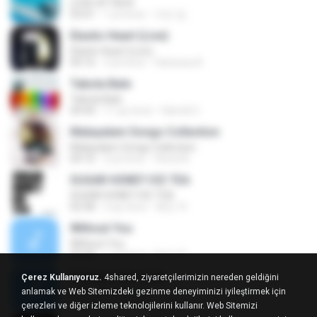
LOVE ATTACK
03:01
1 yıl önce
지빈 임.
Elastic Heart (Live)
Elastic Heart (Live)
04:16
3 yıl önce
Vanessa A.
Tabola Bale
Tabola Bale
04:44
11 ay önce
Hamdi U.
Malayalam Songs Collection
Malayalam Songs Collection
04:16
2 yıl önce
Vinod A.
SUGAR HONEY ICE TEA
SUGAR HONEY ICE TEA
02:58
2 ay önce
혜진 주.
Without You
Without You
03:30
1 yıl önce
Hoon P.
Rolling in the deep
Çerez Kullanıyoruz.
4shared, ziyaretçilerimizin nereden geldiğini
Rolling in the deep
anlamak ve Web Sitemizdeki gezinme deneyiminizi iyileştirmek için
03:47
10 yıl önce
희종 화.
çerezleri ve diğer izleme teknolojilerini kullanır. Web Sitemizi