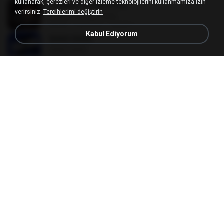
kullanarak, çerezleri ve diğer izleme teknolojilerini kullanmamıza izin
Hakikat Sebuah Cinta
verirsiniz.
Tercihlerimi değiştirin
Hakikat Sebuah Cinta
04:24
3 yıl önce
Tajudin T.
Kabul Ediyorum
BANG BANG
BANG BANG
02:57
5 ay önce
JH Y.
All Of Me
All Of Me
04:38
1 yıl önce
Nutcha P.
your love
your love
03:17
9 yıl önce
Marvio C.
CELEBRATION
CELEBRATION
02:33
3 ay önce
은배 박.
someone like you
someone like you
05:08
1 yıl önce
Pedro M.
Easy On Me
Easy On Me