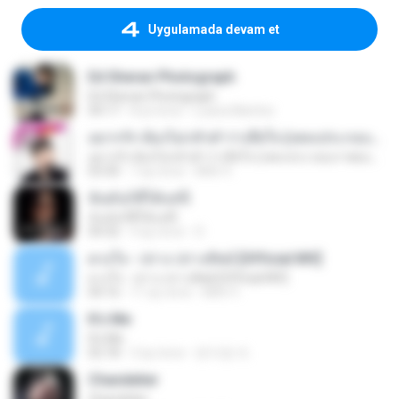
Uygulamada devam et
Ed Sheran Photograph
Ed Sheran Photograph
04:17
8 yıl önce
Luana Martins
อยากรัก ต้องไม่กลัวคำว่าเสียใจ (เพลงประกอบภาพยนตร์ รัก 7 ปี ดี 7 หน)
อยากรัก ต้องไม่กลัวคำว่าเสียใจ (เพลงประกอบภาพยนตร์ รัก 7 ปี ดี 7 หน)
03:30
7 ay önce
Mith 9.
ฉันมันก็ดีได้แค่นี้
ฉันมันก็ดีได้แค่นี้
04:32
9 ay önce
D
ดวงใจ - ปราง ปรางทิพย์ [Official MV]
ดวงใจ - ปราง ปรางทิพย์ [Official MV]
04:16
11 ay önce
Mith 9.
It′s Me
It′s Me
02:18
3 ay önce
문지영 여.
Chandelier