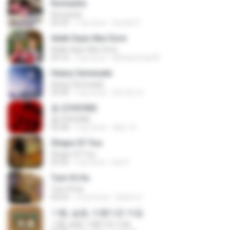
Romantis
Romantis
05:20
7 ay önce
Suriati Z.
Adek Saye Abe Sore
Adek Saye Abe Sore
04:10
3 ay önce
Muhammad A.
Heavy Serenade
Heavy Serenade
03:00
3 ay önce
문지영 여.
춤 (CHOOM)
춤 (CHOOM)
02:58
3 ay önce
혜진 주.
Shape Of You
Shape Of You
03:56
4 yıl önce
Icel S.
Tum Hi Ho
Tum Hi Ho
04:22
10 yıl önce
Satrio U.
기쁨, 슬픔, 아름다운 마음
기쁨, 슬픔, 아름다운 마음