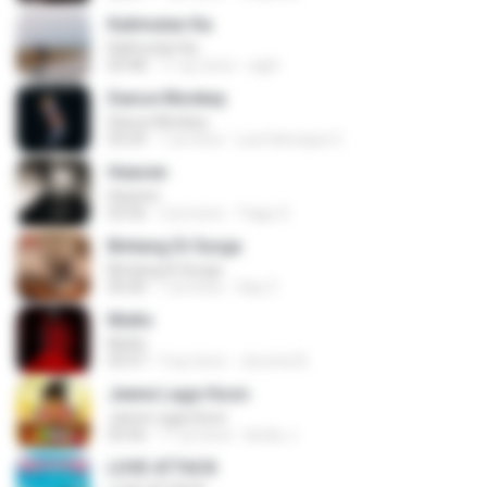
Kalimutan Ka
Kalimutan Ka
04:48
11 ay önce
raph
Dance Monkey
Dance Monkey
03:29
1 yıl önce
Luis Henrique C.
Heaven
Heaven
03:56
3 yıl önce
Tiago S.
Bintang Di Surga
Bintang Di Surga
05:00
7 yıl önce
Sep Z.
Multo
Multo
03:57
5 ay önce
Jerome B.
Jeene Laga Hoon
Jeene Laga Hoon
03:56
11 yıl önce
bindu J.
LOVE ATTACK