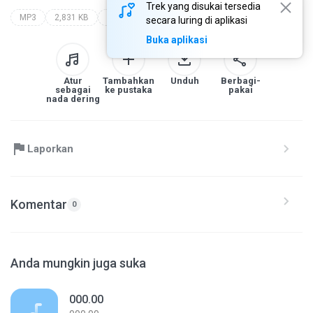
Trek yang disukai tersedia
MP3
2,831 KB
Blues
forro
secara luring di aplikasi
Buka aplikasi
Atur
Tambahkan
Unduh
Berbagi-
sebagai
ke pustaka
pakai
nada dering
Laporkan
Komentar
0
Anda mungkin juga suka
000.00