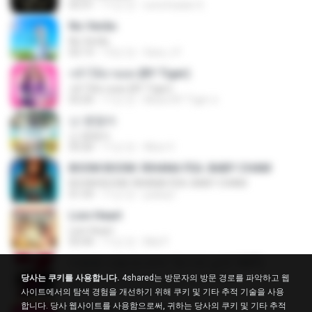
03:31
11년 전
sonofsatan S.
No Verão
No Verão
02:13
13년 전
Sara_t F.
กล้าได้อายอด (BY Tiger)
กล้าได้อายอด (BY Tiger)
03:20
11년 전
Music BY Tiger ส.
난 괜찮아
난 괜찮아
03:26
11년 전
Alice V.
BOOM BOOM: RIHANA FEA. BABY CHAM
BOOM BOOM: RIHANA FEA. BABY CHAM
01:59
11년 전
juslssj1
Lion Heart
Lion Heart
03:44
11년 전
Mai P.
미련한 사랑 (드라마 '위기의 남자' OST)
미련한 사랑 (드라마 '위기의 남자' OST)
당사는 쿠키를 사용합니다.
4shared는 방문자의 방문 경로를 파악하고 웹
03:37
14년 전
hsa0522
사이트에서의 탐색 경험을 개선하기 위해 쿠키 및 기타 추적 기술을 사용
합니다. 당사 웹사이트를 사용함으로써, 귀하는 당사의 쿠키 및 기타 추적
Wish you were here