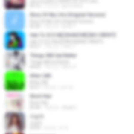
เพลงแดนซ์มันๆ NONSTOP 2016 ชุด2
50:16
11년 전
goomobna
Story Of My Life (Original Version)
Story Of My Life (Original Version)
05:20
16년 전
Denis T.
Ode To Oi [146] [SHADOW] [NO CREDIT]
Ode To Oi [146] [SHADOW] [NO CREDIT]
03:57
12년 전
Parin T.
Things Will Get Better
Things Will Get Better
04:03
13년 전
Herru S.
After LIKE
After LIKE
02:57
4년 전
선우 김.
Short Hair
Short Hair
03:34
12년 전
dkqqhd
라일락
라일락
03:34
5년 전
tv 뚜.