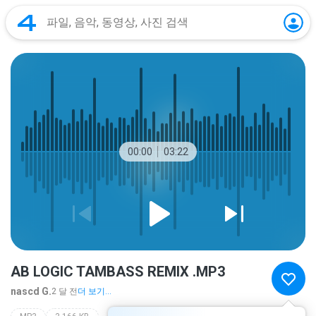
00:00
03:22
AB LOGIC TAMBASS REMIX .MP3
nascd G.
2 달 전
더 보기...