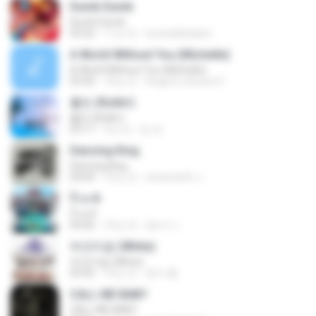
Dumb Dumb
Dumb Dumb
03:22
11년 전
louinadekaban
A World Without You (Michelle)
A World Without You (Michelle)
03:30
10년 전
Rogerio oliveira O.
롤린 (Rollin')
롤린 (Rollin')
03:17
5년 전
임 세.
Dancing King
Dancing King
04:04
10년 전
sineenarth J.
ป๊าด 8
ป๊าด 8
04:06
10년 전
อัยการ เ.
하얀마음 (White)
하얀마음 (White)
03:45
10년 전
현지 황.
CALL ME BABY
CALL ME BABY