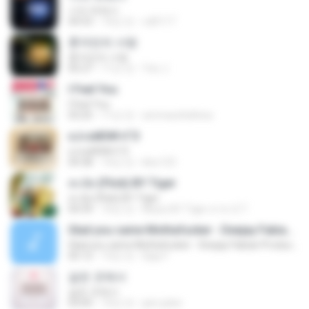
너의 뒤에서
04:53
14년 전
cd0117
혼자만의 사랑
혼자만의 사랑
05:27
11년 전
Yeo J.
I Feel You
I Feel You
03:25
11년 전
ammarafathina
єЈ»зёЮ№«ГЭ
єЈ»зёЮ№«ГЭ
04:38
14년 전
klsc123
สะบัด (Flick) BY Tiger
สะบัด (Flick) BY Tiger
04:39
10년 전
Music BY Tiger สาขา2 T.
Glad you came Mothafucker - Deejay Fabian Productionz
Glad you came Mothafucker - Deejay Fabian Productionz
05:12
13년 전
Djay F.
같은 곳에서
같은 곳에서
03:05
10년 전
jam.joker