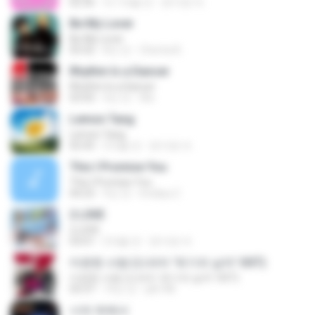
02:36
약 1개월 전
문지영 여.
Be My Lover
Be My Lover
03:32
8년 전
Chenta B.
Rhythm Is a Dancer
Rhythm Is a Dancer
03:43
4년 전
Ale
Lemon Tang
Lemon Tang
02:43
2개월 전
문지영 여.
This I Promise You
This I Promise You
04:23
9년 전
Imellya Z.
2 L0VE
2 L0VE
03:01
2개월 전
문지영 여.
미련한 사랑 (드라마 '위기의 남자' OST)
미련한 사랑 (드라마 '위기의 남자' OST)
03:37
14년 전
plk748
너의 뒤에서