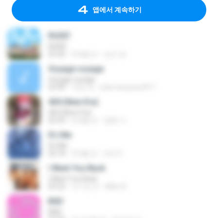
앱에서 계속하기
RUDE!
RUDE!
03:20
4개월 전
승군 양.
Voyage voyage
Voyage voyage
03:40
10년 전
juliomarques2011
404 (New Era)
404 (New Era)
02:59
6개월 전
영훈 이.
It′s Me
It′s Me
02:18
3개월 전
non O.
I Want You Back
I Want You Back
03:22
약 1년 전
Mike A.
BAD
BAD