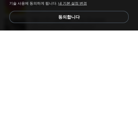
기술 사용에 동의하게 됩니다.
내 기본 설정 변경
Wish you were here
03:56
11년 전
M.soares S.
동의합니다
100 비투비(BTOB) - 비밀 (Insane)
100 비투비(BTOB) - 비밀 (Insane)
03:37
14년 전
ghdqls4894
Dumb Dumb
Dumb Dumb
03:22
10년 전
종환 최.
Love The Way You Lie
Love The Way You Lie
04:21
14년 전
Jessika S.
U & I
U & I
03:19
13년 전
dbsgmlwnd78
Sometimes (Original Mix)
Sometimes (Original Mix)
05:31
11년 전
c4verna
3 CHA DANCE [2016]
3 CHA DANCE [2016]
02:56
11년 전
SF H.