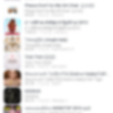
Please Don't Go My Girl (feat. 김조한)
Please Don't Go My Girl (feat. 김조한)
04:29
13년 전
Brian K.
á´¹«ìÁÑ¹æ à¾Å§ä·Â Ê§¡ÃÒ¹µì 2015
á´¹«ìÁÑ¹æ à¾Å§ä·Â Ê§¡ÃÒ¹µì 2015
1:05:21
11년 전
ศรัณย์ ป.
โสดอยู่รู้ยัง (single lady)
โสดอยู่รู้ยัง (single lady)
04:29
11년 전
RatChanOn O.
Yum-Yum (얌얌)
Yum-Yum (얌얌)
03:13
10년 전
jam.joker
มีทองท่วมหัว ไม่มีผัวก็ได้ (Gold or Hubby?) BY Tiger
มีทองท่วมหัว ไม่มีผัวก็ได้ (Gold or Hubby?) BY Tiger
03:18
11년 전
Ball P.
EXODUS
EXODUS
03:19
11년 전
felicitas J.
เพลงแดนซ์มันๆ NONSTOP 2016 ชุด2