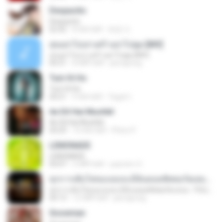
Despacito
Despacito
02:42
8 साल पहले
희영 이.
สุขอย่าไปเล่าเศร้าอย่าไปพูด [MV]
สุขอย่าไปเล่าเศร้าอย่าไปพูด [MV]
04:31
8 महीने पहले
jeerapong
Tum Hi Ho
Tum Hi Ho
04:21
9 साल पहले
Teguh I.
Ae Dil Hai Mushkil
Ae Dil Hai Mushkil
04:29
10 साल पहले
Phino P.
LEMONADE
LEMONADE
03:07
2 महीने पहले
yasmim O.
ทุกการเติบโตของเธอจะมีฉันคอยซัพพอร์ตเสมอ - FULL , [เนื้อเพลง]
ทุกการเติบโตของเธอจะมีฉันคอยซัพพอร์ตเสมอ - FULL , [เนื้อเพลง]
04:13
12 महीने पहले
jeerapong
Snowman