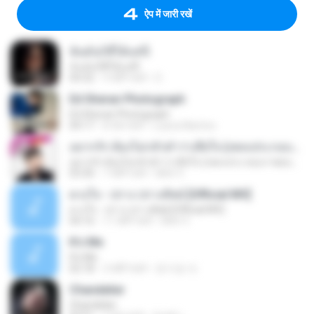
ऐप में जारी रखें
ฉันมันก็ดีได้แค่นี้
ฉันมันก็ดีได้แค่นี้
04:32
9 महीने पहले
D
Ed Sheran Photograph
Ed Sheran Photograph
04:17
8 साल पहले
Luana Martins
อยากรัก ต้องไม่กลัวคำว่าเสียใจ (เพลงประกอบภาพยนตร์ รัก 7 ปี ดี 7 หน)
อยากรัก ต้องไม่กลัวคำว่าเสียใจ (เพลงประกอบภาพยนตร์ รัก 7 ปี ดี 7 หน)
03:30
7 महीने पहले
Mith 9.
ดวงใจ - ปราง ปรางทิพย์ [Official MV]
ดวงใจ - ปราง ปรางทิพย์ [Official MV]
04:16
11 महीने पहले
Mith 9.
It′s Me
It′s Me
02:18
3 महीने पहले
문지영 여.
Chandelier
Chandelier