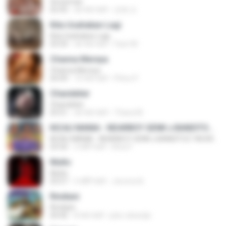
Snowman
02:45
एक साल पहले
은혜 조.
Kita Usahakan Lagi
Kita Usahakan Lagi
03:54
एक साल पहले
Fazri M.
Channa Mereya
Channa Mereya
04:49
10 साल पहले
Phino P.
Chandelier
Chandelier
03:51
एक साल पहले
Thiara M.
KICAU MANIA - NDARBOY GENK x BANDITOZ YAOW 86 (OFFICIAL LYRIC VIDEO) GAS POL NDANGAK
KICAU MANIA - NDARBOY GENK x BANDITOZ YAOW 86 (OFFICIAL LYRIC VIDEO) GAS POL NDANGAK
03:50
3 महीने पहले
Rina P.
Multo
Multo
03:57
5 महीने पहले
Jerome B.
Rindiani
Rindiani
04:40
8 साल पहले
joko rahardjo