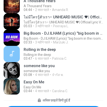
A Thousand Years
A Thousand Years
04:44
2 साल पहले
Amanda R.
ไม่มีใครรู้ตัวเรา– UNHEARD MUSIC 🖤| Official Lyric Video | เพลงสู้ชีวิต
ไม่มีใครรู้ตัวเรา– UNHEARD MUSIC 🖤| Official Lyric Video | เพลงสู้ชีวิต
05:03
3 महीने पहले
Peeraya L.
Big Boom - DJ.ILHAM (Lyrics) "big boom in the room i go kaboom"
Big Boom - DJ.ILHAM (Lyrics) "big boom in the room i go kaboom"
03:33
3 महीने पहले
Marzuki J.
Rolling in the deep
Rolling in the deep
03:47
6 साल पहले
Patricia C.
someone like you
someone like you
05:08
4 साल पहले
จํารัส พ.
Easy On Me
Easy On Me
03:44
4 साल पहले
Carolina C.
अधिक फ़ाइलें छिपी हुई हैं