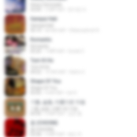
Heavy Serenade
03:00
3 महीने पहले
문지영 여.
Sampai Hati
Sampai Hati
05:14
एक साल पहले
Shikenashraf A.
Romantis
Romantis
05:20
7 महीने पहले
Suriati Z.
Tum Hi Ho
Tum Hi Ho
04:22
10 साल पहले
Satrio U.
Shape Of You
Shape Of You
03:56
4 साल पहले
Icel S.
기쁨, 슬픔, 아름다운 마음
기쁨, 슬픔, 아름다운 마음
04:36
4 महीने पहले
정은 홍.
춤 (CHOOM)
춤 (CHOOM)
02:58
3 महीने पहले
혜진 주.