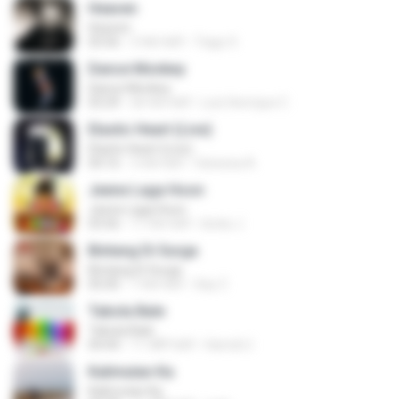
Heaven
Heaven
03:56
3 साल पहले
Tiago S.
Dance Monkey
Dance Monkey
03:29
एक साल पहले
Luis Henrique C.
Elastic Heart (Live)
Elastic Heart (Live)
04:16
3 साल पहले
Vanessa A.
Jeene Laga Hoon
Jeene Laga Hoon
03:56
11 साल पहले
bindu J.
Bintang Di Surga
Bintang Di Surga
05:00
7 साल पहले
Sep Z.
Tabola Bale
Tabola Bale
04:44
11 महीने पहले
Hamdi U.
Kalimutan Ka
Kalimutan Ka