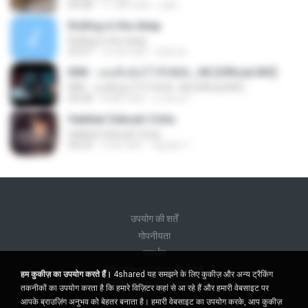
04:48
11 महीने पहले
raph
Rolling in the deep
Rolling in the deep
03:47
10 साल पहले
희종 화.
KRK - เธอทิ้งฉันไว้ Ft.N/A , HK [Official MV]
KRK - เธอทิ้งฉันไว้ Ft.N/A , HK [Official MV]
04:58
8 महीने पहले
นวมินทร์
Hakikat Sebuah Cinta
Hakikat Sebuah Cinta
04:24
3 साल पहले
Tajudin T.
उपयोग की शर्तें
गोपनीयता
समर्थन
मेरी व्यक्तिगत जानकारी न बेचें
हम कुकीज़ का उपयोग करते हैं।
4shared यह समझने के लिए कुकीज़ और अन्य ट्रैकिंग
मेरी व्यक्तिगत जानकारी साझा न करें
तकनीकों का उपयोग करता है कि हमारे विज़िटर कहां से आ रहे हैं और हमारी वेबसाइट पर
आपके ब्राउज़िंग अनुभव को बेहतर बनाता है। हमारी वेबसाइट का उपयोग करके, आप कुकीज़