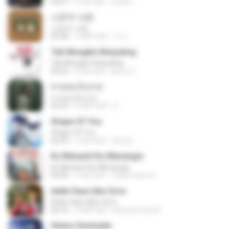
03:51
2 साल पहले
สัมพัน์ เ.
소문의 낙원
소문의 낙원
03:38
3 महीने पहले
가나.
Tak Mungkin Berpaling
Tak Mungkin Berpaling
04:54
8 साल पहले
Bimo G.
สายลมเจ็บปวด
สายลมเจ็บปวด
04:23
8 महीने पहले
D
Shape Of You
Shape Of You
02:53
9 साल पहले
류효정
Ku Menanti Ku Menangis
Ku Menanti Ku Menangis
04:06
4 साल पहले
Zulkernaim N.
Adek Saye Abe Sore
Adek Saye Abe Sore
04:10
3 महीने पहले
Muhammad A.
Heavy Serenade