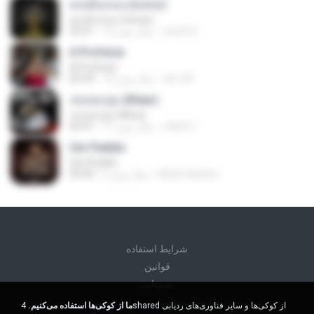
คนเดินถนน (พลพล)
คนเดินถนน (พลพล)
sumit 3.
12 سال پیش
03:51
A Profecia
A Profecia
drv-20
16 سال پیش
05:39
เล่นของสูง (Klear)
เล่นของสูง (Klear)
nisha T.
11 سال پیش
04:41
Um Pedido
Um Pedido
Kelvin oliveira
6 سال پیش
03:00
شرايط استفاده
قوانين
پشتیبانی
اطلاعات شخصی من را نفروشید
ما از کوکی‌ها استفاده می‌کنیم.
4shared از کوکی‌ها و سایر فناوری‌های ردیابی