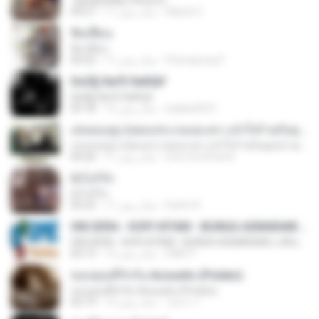
·УдґйаѕХВ§-25Hours
MaxGi C.
11 سال پیش
04:27
ฟั่นเฟือน
ฟั่นเฟือน
Peerapong P.
11 سال پیش
04:22
ЄиЗ§·ХиґХ·ХиКШґ
ЄиЗ§·ХиґХ·ХиКШґ
kukkai3031
12 سال پیش
05:18
เล่นของสูง (เพลงประกอบละคร แจ๋วใจร้ายกับคุณชายเทวดา)
เล่นของสูง (เพลงประกอบละคร แจ๋วใจร้ายกับคุณชายเทวดา)
love-lovefriend
11 سال پیش
04:26
ยังไงก็รัก
ยังไงก็รัก
Earth A.
11 سال پیش
04:23
OM.SERA - KOPI HITAM - BUNGA ASMARANI ( official Music and Video by Danang Multimedia Entertaiment )
OM.SERA - KOPI HITAM - BUNGA ASMARANI ( official Music and Video by Danang Multimedia Entertaiment )
DME P.
13 سال پیش
04:15
ขอบคุณที่รักกัน Acoustic (Potato)
ขอบคุณที่รักกัน Acoustic (Potato)
รุสนา ร.
13 سال پیش
03:19