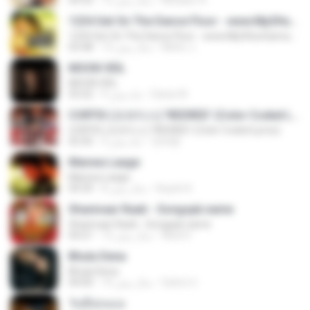
Mudasir A.
12 سال پیش
04:32
1234 Get On The Dance Floor - www.Mp3HunGama.IN
1234 Get On The Dance Floor - www.Mp3HunGama.IN
Nithin J.
13 سال پیش
03:48
MOON VEIL
MOON VEIL
Dania W.
9 ماه پیش
03:22
CORTIS (코르티스) 'REDRED' (Color Coded Lyrics)
CORTIS (코르티스) 'REDRED' (Color Coded Lyrics)
정예환
3 ماه پیش
02:42
Manwa Laage
Manwa Laage
Kopeh K.
8 سال پیش
04:34
Shanivaar Raati - Songspk.name
Shanivaar Raati - Songspk.name
Abid H.
12 سال پیش
04:21
Bhula Dena
Bhula Dena
Satrio U.
10 سال پیش
04:00
วันที่อ่อนแอ