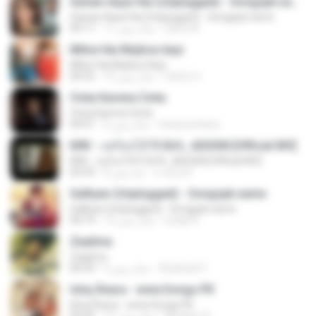
Sawan Aaya Hai (Unplugged) - Songspk.name
Sawan Aaya Hai (Unplugged) - Songspk.name
Sarra A.
11 سال پیش
04:11
Milne Hai Mujhse Aayi
Milne Hai Mujhse Aayi
Satrio U.
10 سال پیش
04:55
Cinta Karena Cinta
Cinta Karena Cinta
shaza johana
6 سال پیش
04:01
KRK - แค่ร้องไห้ Ft.N/A , AISXXN [Official MV]
KRK - แค่ร้องไห้ Ft.N/A , AISXXN [Official MV]
นวมินทร์
8 ماه پیش
03:59
Galliyan (Unplugged) - Songspk.name
Galliyan (Unplugged) - Songspk.name
swap N.
12 سال پیش
04:14
Zaalima
Zaalima
Shahzeb F.
5 سال پیش
04:59
Ishq Shava - www.Songs.PK
Ishq Shava - www.Songs.PK