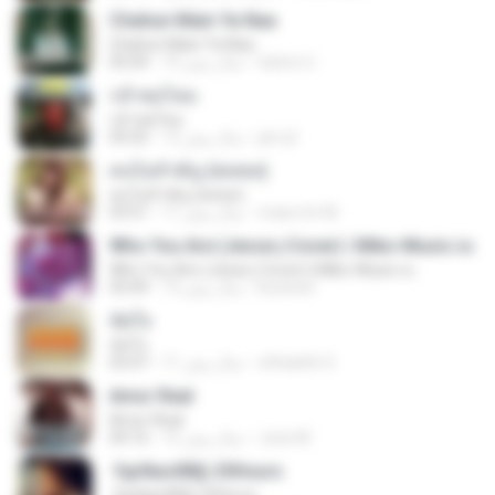
Chahun Main Ya Naa
Chahun Main Ya Naa
Satrio U.
10 سال پیش
05:04
กล้าพอไหม
กล้าพอไหม
jan-jit
12 سال پیش
05:02
คนไม่สำคัญ (พลพล)
คนไม่สำคัญ (พลพล)
mass.tm M.
11 سال پیش
03:51
Who You Are (Jesse j Cover) | Miko-Music.ru
Who You Are (Jesse j Cover) | Miko-Music.ru
koizeed
13 سال پیش
03:49
ขัดใจ
ขัดใจ
ohhaehh O.
11 سال پیش
03:47
Amor Real
Amor Real
Jose M.
15 سال پیش
04:16
·УдґйаѕХВ§-25Hours