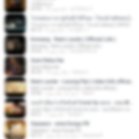
วันที่อ่อนแอ
ลูกไม้หล่น ไ.
10 ماه پیش
04:45
โปรดส่งเรามาคู่กันอีกได้ไหม -โชเล่ย์ ชคัทพล [ OFFICIAL MV ]
โปรดส่งเรามาคู่กันอีกได้ไหม -โชเล่ย์ ชคัทพล [ OFFICIAL MV ]
วรรณิศา ก.
9 ماه پیش
06:19
Komang - Raim Laode ( Official Lirik )
Komang - Raim Laode ( Official Lirik )
Fare&#39;z D.
3 سال پیش
03:42
Sunn Raha Hai
Sunn Raha Hai
Satrio U.
10 سال پیش
06:30
Raim Laode - Lesung Pipi ( video lirik official )
Raim Laode - Lesung Pipi ( video lirik official )
Adii S.
حدود یک سال پیش
03:46
เธอลำเอียง I อริสมันต์ Cover by ฌอน - ฌฌ Music I เพลงยุค 90 I Rock Cover
เธอลำเอียง I อริสมันต์ Cover by ฌอน - ฌฌ Music I เพลงยุค 90 I Rock Cover
Sirilak P.
7 ماه پیش
04:21
Saiyaara - www.Songs.PK
Saiyaara - www.Songs.PK
Dewinta R.
حدود یک سال پیش
04:13