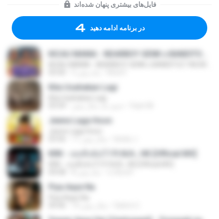
فایل‌های بیشتری پنهان شده‌اند
در برنامه ادامه دهید
KICAU MANIA - NDARBOY GENK x BANDITOZ YAOW 86 (OFFICIAL LYRIC VIDEO) GAS POL NDANGAK
KICAU MANIA - NDARBOY GENK x BANDITOZ YAOW 86 (OFFICIAL LYRIC VIDEO) GAS POL NDANGAK
Rina P.
3 ماه پیش
03:50
Kita Usahakan Lagi
Kita Usahakan Lagi
Fazri M.
حدود یک سال پیش
03:54
Jeene Laga Hoon
Jeene Laga Hoon
bindu J.
11 سال پیش
03:56
KRK - เธอทิ้งฉันไว้ Ft.N/A , HK [Official MV]
KRK - เธอทิ้งฉันไว้ Ft.N/A , HK [Official MV]
นวมินทร์
8 ماه پیش
04:58
Piya Aaye Na
Piya Aaye Na
Satrio U.
10 سال پیش
04:46