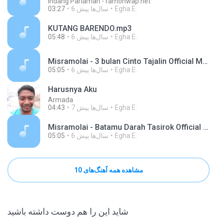
Indang Pariaman - ramonwap.net
Egha E.
6 سال‌ها پیش
03:27
KUTANG BARENDO.mp3
Egha E.
6 سال‌ها پیش
05:48
Misramolai - 3 bulan Cinto Tajalin Official Music Video.mp3
Egha E.
6 سال‌ها پیش
05:05
Harusnya Aku
Armada
Egha E.
7 سال‌ها پیش
04:43
Misramolai - Batamu Darah Tasirok Official Music Video.mp3
Egha E.
6 سال‌ها پیش
05:05
مشاهده همه آهنگ‌های 10
شاید این را هم دوست داشته باشید