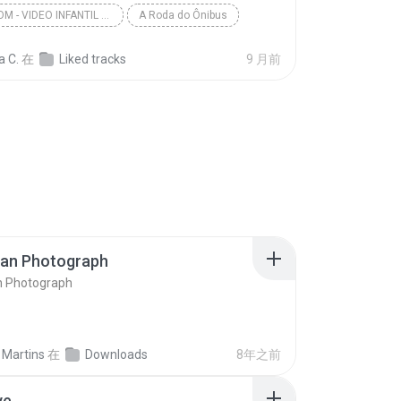
BOB ZOOM - VIDEO INFANTIL MUSICAL OFICIAL
A Roda do Ônibus
a C.
在
Liked tracks
9 月前
ran Photograph
n Photograph
 Martins
在
Downloads
8年之前
ve