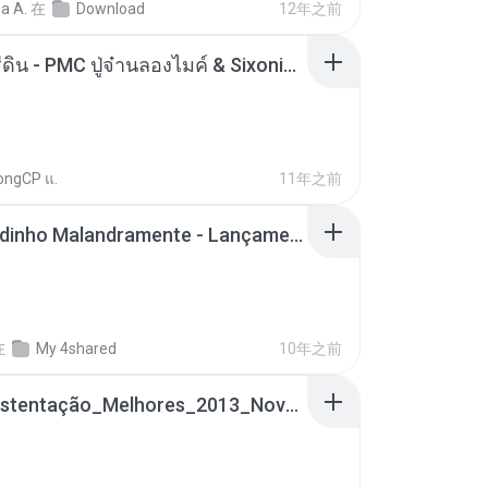
a A.
在
Download
12年之前
ตราบธุรีดิน - PMC ปู่จ๋านลองไมค์ & Sixonine ( Cover Version ).mp3
ongCP แ.
11年之前
Mc Nandinho Malandramente - Lançamento 2016.mp3
在
My 4shared
10年之前
Funk_Ostentação_Melhores_2013_Novas MC GUIME, MC LON, MC RODOLFINHO, MC NEGUINHO DO KAXETA, MC Leo Da Baixada, MC Boy Do CHarmes.mp3