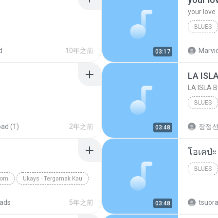
your love
BLUES
your lov
d
10年之前
Marvio
03:17
LA ISL
LA ISLA 
BLUES
ad (1)
2年之前
장정
03:48
BLUES
com
Ukays - Tergamak Kau
ads
5年之前
tsuor
03:48