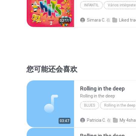
INFANTIL
Vários intérpret
Simara C.
在
Liked tr
02:11
您可能还会喜欢
Rolling in the deep
Rolling in the deep
BLUES
Rolling in the deep
Rolling in the deep
Patricia C.
在
My 4sha
03:47
Rolling in the deep