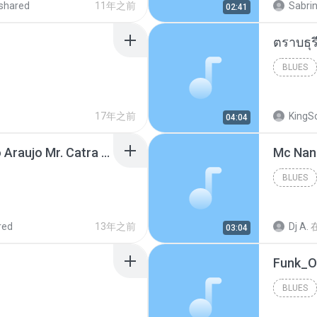
shared
11年之前
Sabrin
02:41
BLUES
17年之前
KingS
04:04
Thiago Brava Cristiano Araujo Mr. Catra - Ta Soltinha.mp3
BLUES
red
13年之前
Dj A.
03:04
BLUES