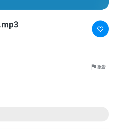
.mp3
报告