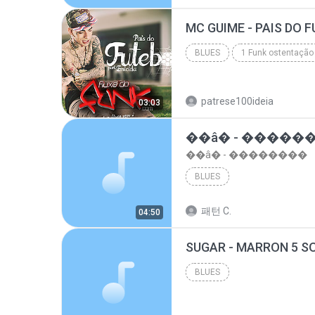
top 10 musicas romanticas internacionais as antiga...
BLUES
1 Funk ostentação
Blues
patrese100ideia
03:03
��â� - �����
��â� - ��������
BLUES
패턴 C.
04:50
BLUES