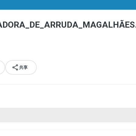
IADORA_DE_ARRUDA_MAGALHÃES
共享