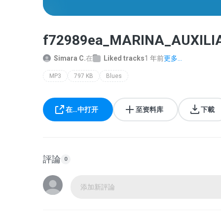
f72989ea_MARINA_AUXIL
Simara C.
在
Liked tracks
1 年前
更多...
MP3
797 KB
Blues
在…中打开
至资料库
下載
評論
0
添加新評論