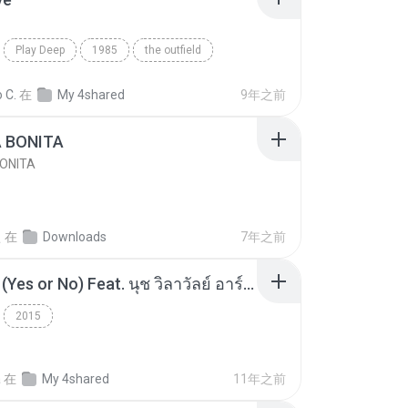
Play Deep
1985
the outfield
e
Blues
 C.
在
My 4shared
9年之前
A BONITA
BONITA
선
在
Downloads
7年之前
โอเคป่ะ (Yes or No) Feat. นุช วิลาวัลย์ อาร์สยาม - Flame.mp3
2015
a
在
My 4shared
11年之前