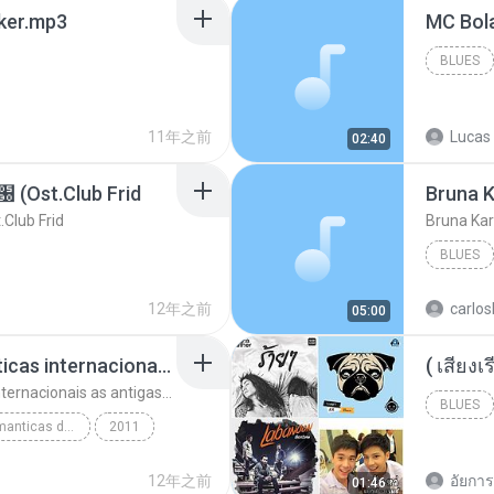
aker.mp3
BLUES
11年之前
Lucas 
02:40
t.Club Frid
Bruna K
ub Frid
Bruna Kar
BLUES
12年之前
carlos
05:00
top 10 musicas romanticas internacionais as antigas que faz seu coraçao bater mais forte remix
top 10 musicas romanticas internacionais as antigas que faz seu coraçao bater mais forte remix
BLUES
top 10 musicas romanticas dj valmir santos pitanga pr
2011
12年之前
อัยการ 
01:46