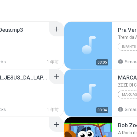
e Deus.mp3
Pra Ver
Trem da A
INFANTIL
acks
1 年前
Simar
03:05
9f3322f9_FESTA_BOM_JESUS_DA_LAPA_2024_PATROCINADORES.mp3
MARCAS
ZEZE DI 
MARCAS 
Humour
acks
1 年前
Simar
03:34
Bob Zoo
A Roda d