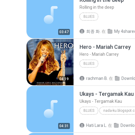
Rolling in the deep
BLUES
희종 화.
在
My 4share
03:47
Hero - Mariah Carrey
Hero - Mariah Carrey
BLUES
rachman B.
在
Downlo
04:19
Ukays - Tergamak Kau
Ukays - Tergamak Kau
BLUES
nada-ku.blogspot.
Ukays
Blues
Hati Lara L.
在
Downlo
04:31