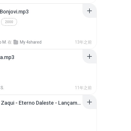
 Bonjovi.mp3
2000
o M.
在
My 4shared
13年之前
a.mp3
S.
11年之前
Mc Tati Zaqui - Eterno Daleste - Lançamento 2014.mp3