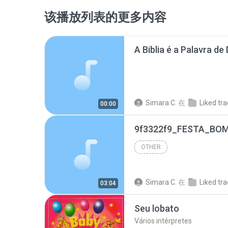
该播放列表的更多内容
A Biblia é a Palavra d
Simara C.
在
Liked tr
00:00
OTHER
Simara C.
在
Liked tr
03:04
Seu lobato
Vários intérpretes