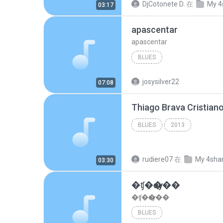
DjCotonete D.
在
My 4
03:17
apascentar
apascentar
BLUES
josysilver22
07:08
BLUES
2013
rudiere07
在
My 4sha
03:30
�ʧ�ѹ���
�ʧ�ѹ���
BLUES