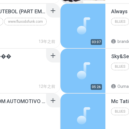
Blues
MC GUIME - PAIS DO FUTEBOL (PART EMICIDA) 2014.mp3
Always
www.fluxodofunk.com
BLUES
13年之前
brand
03:07
���
Sky&Se
BLUES
12年之前
Ouma 
05:26
SUGAR - MARRON 5 SOM AUTOMOTIVO (DJ COTONETE BHZ).mp3
BLUES