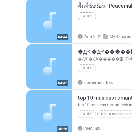
พื้นที่ซับซ้อน -Peacem
BLUES
Ana N.
在
My 4shared
04:44
�Ԫ �Ԫ�����԰ (Os
�Ԫ �Ԫ�����԰ (Ost.Cl
BLUES
doraemon_bestdan
04:42
BLUES
dj valmir santos pitanga pr
ANA ISIS L.
36:28