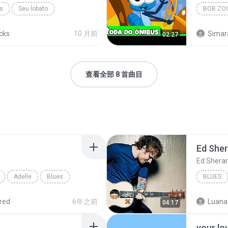
es
Seu lobato
acks
10 月前
Simar
02:27
查看全部 8 首曲目
Ed She
Ed Shera
Adelle
Blues
BLUES
red
6年之前
Luana
04:17
your lo