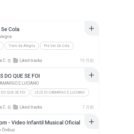
 Se Cola
legria
Trem da Alegria
Pra Ver Se Cola
a C.
在
Liked tracks
10 月前
 DO QUE SE FOI
CAMARGO E LUCIANO
DO QUE SE FOI
ZEZE DI CAMARGO E LUCIANO
a C.
在
Liked tracks
7 月前
m - Video Infantil Musical Oficial
o Ônibus