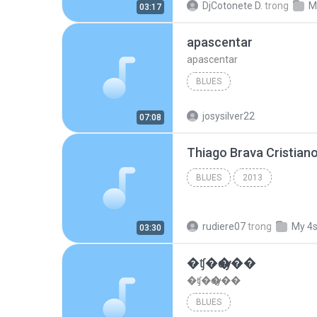
DjCotonete D.
trong
M
03:17
apascentar
apascentar
BLUES
josysilver22
07:08
BLUES
2013
rudiere07
trong
My 4
03:30
�ʧ�ѹ���
�ʧ�ѹ���
BLUES