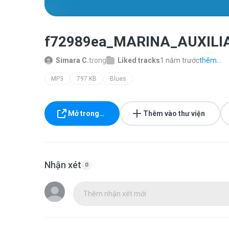
f72989ea_MARINA_AUXIL
Simara C.
trong
Liked tracks
1 năm trước
thêm...
MP3
797 KB
Blues
Mở trong…
Thêm vào thư viện
Nhận xét
0
Thêm nhận xét mới