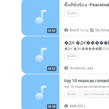
พื้นที่ซับซ้อน -Peacem
BLUES
Ana N.
trong
My 4sha
04:44
�Ԫ �Ԫ�����԰ (Os
�Ԫ �Ԫ�����԰ (Ost.Cl
BLUES
doraemon_bestdan
04:42
BLUES
dj valmir santos pitanga pr
ANA ISIS L.
36:28