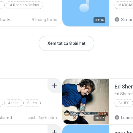
A Roda do Ônibus
MARCAS 
Humour
 tracks
9 tháng trước
Simar
03:34
Xem tất cả 8 bài hát
Ed She
Ed Shera
Adelle
Blues
BLUES
shared
cách đây 6 năm
Luana
04:17
your lo