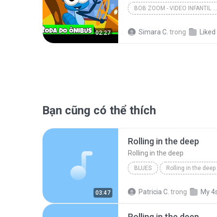
BOB ZOOM - VIDEO INFANTIL MUSICAL OFICIAL
Simara C.
trong
Liked
02:27
Bạn cũng có thể thích
Rolling in the deep
Rolling in the deep
BLUES
Rolling in the deep
Rolling in the deep
Patricia C.
trong
My 4
03:47
Rolling in the deep