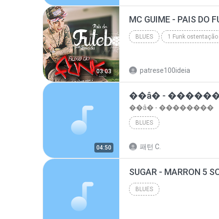
top 10 musicas romanticas internacionais as antiga...
BLUES
1 Funk ostentação
Blues
patrese100ideia
03:03
��â� - �����
��â� - ��������
BLUES
패턴 C.
04:50
BLUES