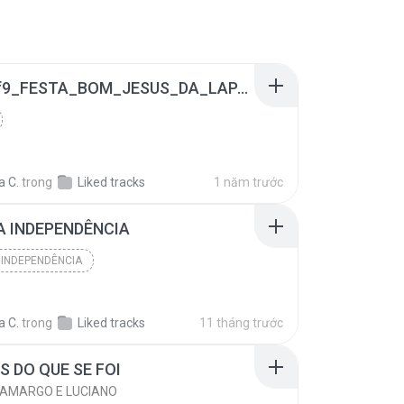
9f3322f9_FESTA_BOM_JESUS_DA_LAPA_2024_PATROCINADORES.mp3
a C.
trong
Liked tracks
1 năm trước
A INDEPENDÊNCIA
 INDEPENDÊNCIA
a C.
trong
Liked tracks
11 tháng trước
 DO QUE SE FOI
CAMARGO E LUCIANO