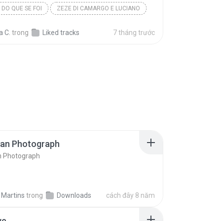
DO QUE SE FOI
ZEZE DI CAMARGO E LUCIANO
a C.
trong
Liked tracks
7 tháng trước
ran Photograph
n Photograph
 Martins
trong
Downloads
cách đây 8 năm
ve