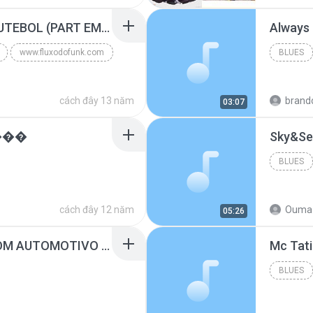
Blues
MC GUIME - PAIS DO FUTEBOL (PART EMICIDA) 2014.mp3
Always
www.fluxodofunk.com
BLUES
cách đây 13 năm
brand
03:07
���
Sky&Se
BLUES
cách đây 12 năm
Ouma 
05:26
SUGAR - MARRON 5 SOM AUTOMOTIVO (DJ COTONETE BHZ).mp3
BLUES