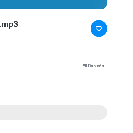
.mp3
Báo cáo