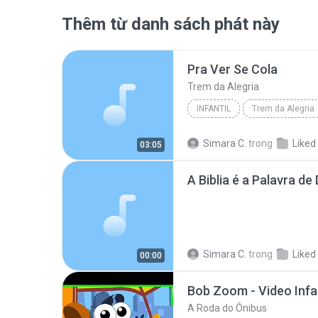
Thêm từ danh sách phát này
Pra Ver Se Cola
Trem da Alegria
INFANTIL
Trem da Alegria
Simara C.
trong
Liked
03:05
A Biblia é a Palavra d
Simara C.
trong
Liked
00:00
Bob Zoom - Video Infan
A Roda do Ônibus