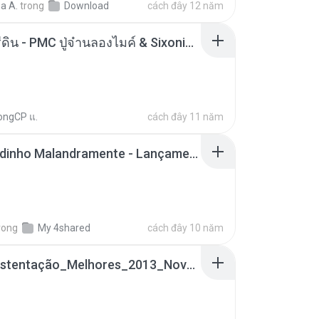
a A.
trong
Download
cách đây 12 năm
ตราบธุรีดิน - PMC ปู่จ๋านลองไมค์ & Sixonine ( Cover Version ).mp3
ongCP แ.
cách đây 11 năm
Mc Nandinho Malandramente - Lançamento 2016.mp3
rong
My 4shared
cách đây 10 năm
Funk_Ostentação_Melhores_2013_Novas MC GUIME, MC LON, MC RODOLFINHO, MC NEGUINHO DO KAXETA, MC Leo Da Baixada, MC Boy Do CHarmes.mp3