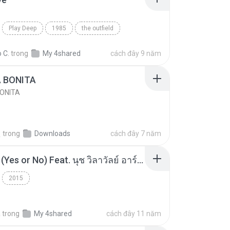
Play Deep
1985
the outfield
e
Blues
 C.
trong
My 4shared
cách đây 9 năm
A BONITA
BONITA
선
trong
Downloads
cách đây 7 năm
โอเคป่ะ (Yes or No) Feat. นุช วิลาวัลย์ อาร์สยาม - Flame.mp3
2015
a
trong
My 4shared
cách đây 11 năm