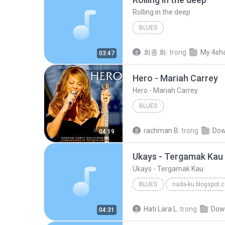
Rolling in the deep
BLUES
희종 화.
trong
My 4sh
03:47
Hero - Mariah Carrey
Hero - Mariah Carrey
BLUES
rachman B.
trong
Dow
04:19
Ukays - Tergamak Kau
Ukays - Tergamak Kau
BLUES
nada-ku.blogspot.
Ukays
Blues
Hati Lara L.
trong
Dow
04:31