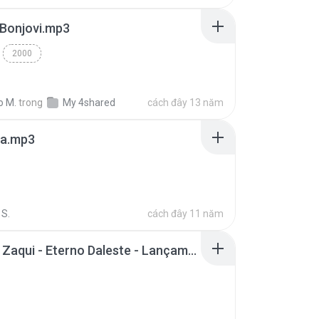
 Bonjovi.mp3
2000
o M.
trong
My 4shared
cách đây 13 năm
a.mp3
S.
cách đây 11 năm
Mc Tati Zaqui - Eterno Daleste - Lançamento 2014.mp3