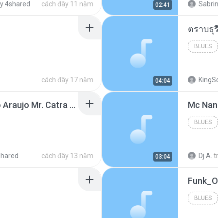
y 4shared
cách đây 11 năm
Sabrin
02:41
BLUES
cách đây 17 năm
KingS
04:04
Thiago Brava Cristiano Araujo Mr. Catra - Ta Soltinha.mp3
BLUES
shared
cách đây 13 năm
Dj A.
t
03:04
BLUES