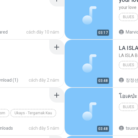
your love
BLUES
your lov
ared
cách đây 10 năm
Marvio
03:17
LA ISL
LA ISLA 
BLUES
nload (1)
cách đây 2 năm
장정
03:48
BLUES
com
Ukays - Tergamak Kau
nloads
cách đây 5 năm
tsuor
03:48