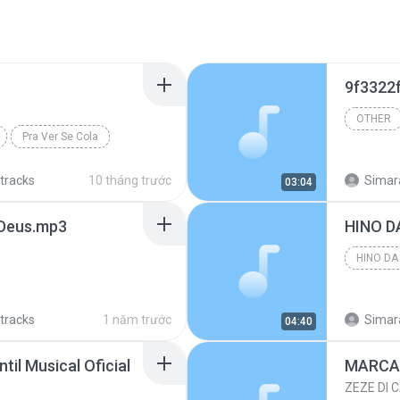
OTHER
Pra Ver Se Cola
 tracks
10 tháng trước
Simar
03:04
e Deus.mp3
HINO D
HINO DA
 tracks
1 năm trước
Simar
04:40
til Musical Oficial
MARCAS
ZEZE DI 