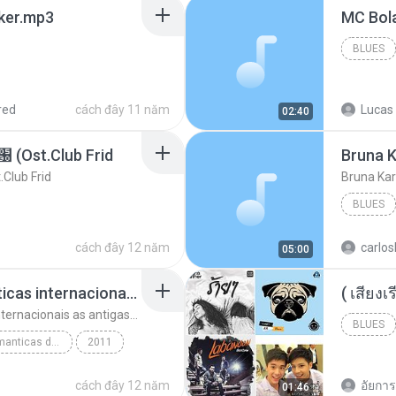
aker.mp3
BLUES
red
cách đây 11 năm
Lucas 
02:40
t.Club Frid
Bruna K
ub Frid
Bruna Kar
BLUES
cách đây 12 năm
carlos
05:00
top 10 musicas romanticas internacionais as antigas que faz seu coraçao bater mais forte remix
top 10 musicas romanticas internacionais as antigas que faz seu coraçao bater mais forte remix
BLUES
top 10 musicas romanticas dj valmir santos pitanga pr
2011
cách đây 12 năm
อัยการ 
01:46