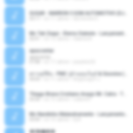
SUGAR - MARRON 5 SOM AUTOMOTIVO (DJ COTONETE BHZ).mp3
03:17
vor 11 Jahren
DjCotonete D.
Mc Tati Zaqui - Eterno Daleste - Lançamento 2014.mp3
02:41
vor 12 Jahren
Sabrina A.
apascentar
apascentar
07:08
vor 17 Jahren
josysilver22
ตราบธุรีดิน - PMC ปู่จ๋านลองไมค์ & Sixonine ( Cover Version ).mp3
04:04
vor 11 Jahren
KingSongCP แ.
Thiago Brava Cristiano Araujo Mr. Catra - Ta Soltinha.mp3
03:30
vor 13 Jahren
rudiere07
Mc Nandinho Malandramente - Lançamento 2016.mp3
03:04
vor 10 Jahren
Dj A.
�ʧ�ѹ���