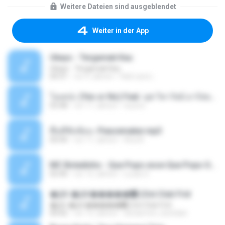
Weitere Dateien sind ausgeblendet
Weiter in der App
Ukays - Tergamak Kau
Ukays - Tergamak Kau
04:31
vor 5 Jahren
Hati Lara L.
โอเคป่ะ (Yes or No) Feat. นุช วิลาวัลย์ อาร์สยาม - Flame.mp3
03:48
vor 11 Jahren
tsuora
พื้นที่ซับซ้อน -Peacemaker.mp3
04:44
vor 11 Jahren
Ana N.
MC Boladinho - Que Popo esse Que Popo Gigante (DjWn) (áudio Oficial).mp3
02:40
vor 12 Jahren
Lucas S.
�Ԫ �Ԫ�����԰ (Ost.Club Frid
�Ԫ �Ԫ�����԰ (Ost.Club Frid
04:42
vor 12 Jahren
doraemon_bestdan