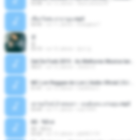
03:08
vor 12 Jahren
flavio.oliveira78
เชือกวิเศษ ลาบานูน.mp3
04:45
vor 11 Jahren
kriangkrai T.
쿵
쿵
03:10
vor 10 Jahren
동규 김.
Set De Funk 2015 - As Melhores Musica lançamentos ''Dj Jhóòm''.mp3
58:21
vor 12 Jahren
Jhóòm S.
MC Lon Reggae do Lon ( Aúdio Oficial ) DJ Gui Beats.mp3
01:41
vor 12 Jahren
Carlinhos C.
เขาขอไลน์ อ้ายขอลา - มนต์แคน แก่นคูน.mp3
03:49
vor 11 Jahren
nuk19991
Äð - ¾Ö»ó
Äð - ¾Ö»ó
03:30
vor 13 Jahren
pbk961119