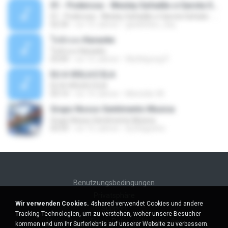
01 - Poderosa - Wesley Safadão e Garota Safada - Promocional Dezembro
01 - Poderosa - Wesley Safadão e Garota Safada - Promocional Dezembro
02:34
vor 10 Jahren
gisellefisio_cbq
ใจนักเลง Karaoke
ใจนักเลง Karaoke
03:04
vor 12 Jahren
Wutthipong P.
EU A VIOLA E ELA
EU A VIOLA E ELA
03:14
vor 14 Jahren
Meninão V8
Grupo Nosso Sentimento Musica
Grupo Nosso Sentimento Musica
03:59
vor 15 Jahren
Dj Dhiguinho
Benutzungsbedingungen
Privatsphäre
Wir verwenden Cookies.
4shared verwendet Cookies und andere
Support
Tracking-Technologien, um zu verstehen, woher unsere Besucher
Meine persönlichen Daten nicht verkaufen
kommen und um Ihr Surferlebnis auf unserer Website zu verbessern.