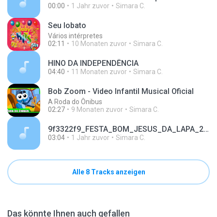
00:00
1 Jahr zuvor
Simara C.
Seu lobato
Vários intérpretes
02:11
10 Monaten zuvor
Simara C.
HINO DA INDEPENDÊNCIA
04:40
11 Monaten zuvor
Simara C.
Bob Zoom - Video Infantil Musical Oficial
A Roda do Ônibus
02:27
9 Monaten zuvor
Simara C.
9f3322f9_FESTA_BOM_JESUS_DA_LAPA_2024_PATROCINADORES.mp3
03:04
1 Jahr zuvor
Simara C.
Alle 8 Tracks anzeigen
Das könnte Ihnen auch gefallen