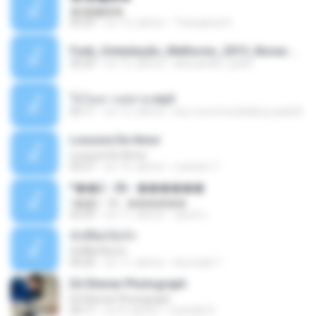
�ʧ�ѹ���
05:29
vor 12 Jahren
Thanaphat K.
Funk_Ostentação_Melhores_2013_Novas MC GUIME, MC LON, MC RODOLFINHO, MC NEGUINHO DO KAXETA, MC Leo Da Baixada, MC Boy Do CHarmes.mp3
35:29
vor 13 Jahren
alexsander_patel
ใจโลเล-วงสหาย.mp3
05:11
vor 12 Jahren
boy record studio[boy pala] B.
Loucura De Amor
Loucura De Amor
03:27
vor 16 Jahren
Leandro T.
ᴹ��2 - 06 - ������
ᴹ��2 - 06 - ������
03:39
vor 11 Jahren
ชูพงษ์ แ.
ทั้งที่ผิดก็ยังรัก
ทั้งที่ผิดก็ยังรัก
04:26
vor 11 Jahren
Kurozaki T.
Ed Sheran Photograph
Ed Sheran Photograph
04:17
vor 8 Jahren
michelle R.