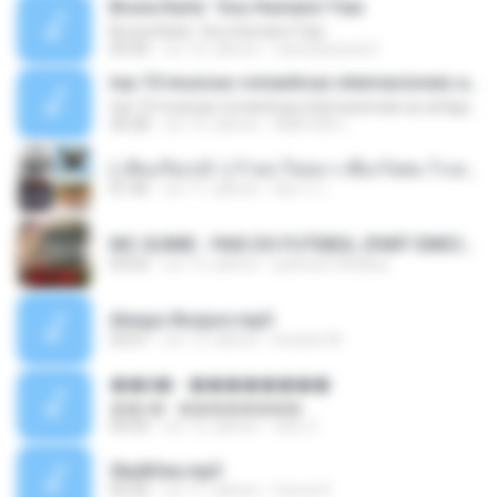
Bruna Karla ' Sou Humano' Faix
Bruna Karla ' Sou Humano' Faix
05:00
vor 16 Jahren
carlosbizarelo1
top 10 musicas romanticas internacionais as antigas que faz seu coraçao bater mais forte remix
top 10 musicas romanticas internacionais as antigas que faz seu coraçao bater mais forte remix
36:28
vor 12 Jahren
ANA ISIS L.
( เสียงเรียกเข้า ) ร้ายๆ-ใจหมา-เชือกวิเศษ-ว้าเหว่.mp3
01:46
vor 11 Jahren
อัยการ เ.
MC GUIME - PAIS DO FUTEBOL (PART EMICIDA) 2014.mp3
03:03
vor 13 Jahren
patrese100ideia
Always Bonjovi.mp3
03:07
vor 13 Jahren
brando M.
��â� - ��������
��â� - ��������
04:50
vor 12 Jahren
패턴 C.
Sky&Sea.mp3
05:26
vor 11 Jahren
Ouma S.