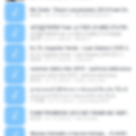
Mc Dede -Tibum Lançamento 2014 Funk Chique Produçoes .mp3
02:44
vor 13 Jahren
ALLAN DOUGLAS C.
ѕЕС§§Т№Ё№ Feat. а»ТЗЕХ ѕГѕФБЕ-ЕТєТ№Щ№
ѕЕС§§Т№Ё№ Feat. а»ТЗЕХ ѕГѕФБЕ-ЕТєТ№Щ№
04:53
vor 11 Jahren
MaxGi C.
Eu Tô Jogando Verde - Luan Satana ( DVD 2011 )
Eu Tô Jogando Verde - Luan Satana ( DVD 2011 )
03:09
vor 12 Jahren
Juliana R.
summer eletro hits 2010 - sanfona eletronica
summer eletro hits 2010 - sanfona eletronica
06:35
vor 16 Jahren
dudu_muy_loko
ลูกทุ่งแดนซ์ 2014 สงการต์แดนซ์ ดีเจ ต้น รีมิกซ์
ลูกทุ่งแดนซ์ 2014 สงการต์แดนซ์ ดีเจ ต้น รีมิกซ์
1:19:48
vor 12 Jahren
powerbass2009
FUNK PROIBIDÃO 2012 MC FRANK MC SMITH MC LON MC DEDE MC DALESTE MC ROBA CENA MC K9 MC LUAN MC DINHO DA VP MC KELVINHO MC YOSHI MC DUHZINHO DA VR MC NOBRUH MC GALO SP - HINO PCC - PRIMEIRO COMANDO .mp3
03:33
vor 12 Jahren
Castornidas
Wesley Safadão e Garota Safada _ CLAUDIA LEITE_REMIX_DJAMOROSO 2014.mp3