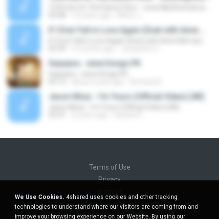
1234 Get On The Dance Floor - www.Mp3HunGama.IN
03:48
13 years ago
Nithin J.
If I Ever Fall in Love Again (Duet with Anne Murray)
If I Ever Fall in Love Again (Duet with Anne Murray)
03:39
4 months ago
Jacquiline O.
Saiyaara - www.Songs.PK
Saiyaara - www.Songs.PK
04:13
about a year ago
Dewinta R.
Jason Mraz - I'm Yours (Official Video) [4K]
Jason Mraz - I'm Yours (Official Video) [4K]
03:41
2 years ago
Sandra P.
Terms of Use
Privacy
Support
We Use Cookies.
4shared uses cookies and other tracking
Do not sell my personal information
technologies to understand where our visitors are coming from and
Do not share my personal information
improve your browsing experience on our Website. By using our