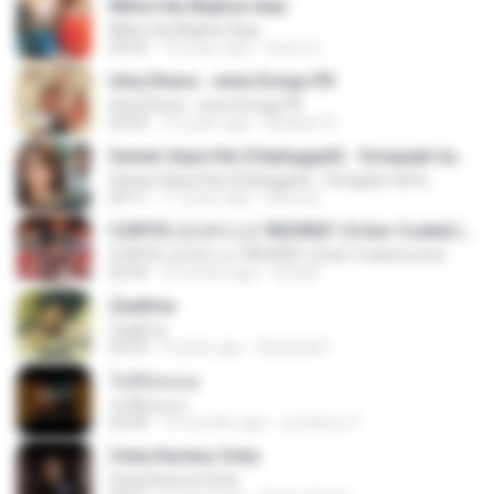
Milne Hai Mujhse Aayi
Milne Hai Mujhse Aayi
04:55
10 years ago
Satrio U.
Ishq Shava - www.Songs.PK
Ishq Shava - www.Songs.PK
04:32
12 years ago
Mudasir A.
Sawan Aaya Hai (Unplugged) - Songspk.name
Sawan Aaya Hai (Unplugged) - Songspk.name
04:11
11 years ago
Sarra A.
CORTIS (코르티스) 'REDRED' (Color Coded Lyrics)
CORTIS (코르티스) 'REDRED' (Color Coded Lyrics)
02:42
3 months ago
정예환
Zaalima
Zaalima
04:59
5 years ago
Shahzeb F.
วันที่อ่อนแอ
วันที่อ่อนแอ
04:45
10 months ago
ลูกไม้หล่น ไ.
Cinta Karena Cinta
Cinta Karena Cinta