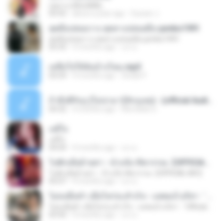
กุหลาบ (KULARB)
03:55
about a year ago
Suwan J.
สุดมือปล่อยวาง สุดทางปล่อยมือ-jumbo1991
สุดมือปล่อยวาง สุดทางปล่อยมือ-jumbo1991
03:33
9 months ago
นก ม.
เหลือใจให้ฉันบ้างไหม.mp3
03:54
9 months ago
Sirilak P.
ถ้ามึงดีกับกู (ไม่น่ามารู้จักกูเลย) - (official Audio ) บ่าวโหน่งอุบลฯ.mp3
04:32
4 months ago
hkmobile G.
แพ้ใจ
แพ้ใจ
04:04
9 months ago
นก ม.
ไปฮักเมียอ้ายสา - น้ำแข็ง ทิพวรรณ【OFFICIAL MV】
ไปฮักเมียอ้ายสา - น้ำแข็ง ทิพวรรณ【OFFICIAL MV】
05:07
9 months ago
นก ม.
ไม่ลงมือทำ เมื่อไหร่จะสำเร็จ - แสตมป์ นริสา「Official MV」
ไม่ลงมือทำ เมื่อไหร่จะสำเร็จ - แสตมป์ นริสา「Official MV」
03:50
9 months ago
นก ม.