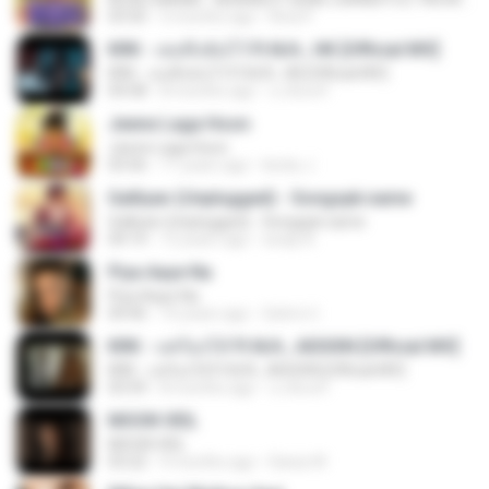
03:50
3 months ago
Rina P.
KRK - เธอทิ้งฉันไว้ Ft.N/A , HK [Official MV]
KRK - เธอทิ้งฉันไว้ Ft.N/A , HK [Official MV]
04:58
8 months ago
นวมินทร์
Jeene Laga Hoon
Jeene Laga Hoon
03:56
11 years ago
bindu J.
Galliyan (Unplugged) - Songspk.name
Galliyan (Unplugged) - Songspk.name
04:14
12 years ago
swap N.
Piya Aaye Na
Piya Aaye Na
04:46
10 years ago
Satrio U.
KRK - แค่ร้องไห้ Ft.N/A , AISXXN [Official MV]
KRK - แค่ร้องไห้ Ft.N/A , AISXXN [Official MV]
03:59
8 months ago
นวมินทร์
MOON VEIL
MOON VEIL
03:22
9 months ago
Dania W.