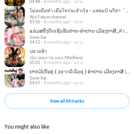
04:48
8 months ago
นก ม.
ไม่ลงมือทำ เมื่อไหร่จะสำเร็จ - แสตมป์ นริสา「Official MV」
Wut Pabon channel
03:50
8 months ago
นก ม.
ແຮ່ມສຣົ່ງບັດເຊີນອັນຕ່າຍ-ຄໍາປານ ເມືອງກາສີ_คำปาน เมืองกาสี_[Kasi Indy]กาสีอินดี้_ກາສີອິນດີ້
Sone Xai
04:52
8 months ago
นก ม.
ปลายฟ้า
เบิ้ล ปทุมราช, แมน ภิสิทธิ์พงษ์
05:02
8 months ago
นก ม.
ຢາກມີເນື້ອຄູ່ ( อยากมีเนื้อคู่ ) ຄໍາປານ ເມືອງກາສີ | คำปาน เมืองกาสี
Sone Xai
04:07
8 months ago
นก ม.
View all 64 tracks
You might also like