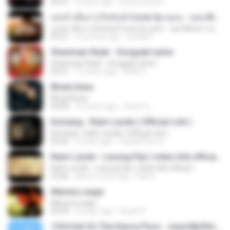
04:01
6 years ago
shaza johana
เธอลำเอียง I อริสมันต์ Cover by ฌอน - ฌฌ Music I เพลงยุค 90 I Rock Cover
เธอลำเอียง I อริสมันต์ Cover by ฌอน - ฌฌ Music I เพลงยุค 90 I Rock Cover
04:21
6 months ago
Sirilak P.
Shanivaar Raati - Songspk.name
Shanivaar Raati - Songspk.name
04:21
12 years ago
Abid H.
Bhula Dena
Bhula Dena
04:00
10 years ago
Satrio U.
Komang - Raim Laode ( Official Lirik )
Komang - Raim Laode ( Official Lirik )
03:42
3 years ago
Fare&#39;z D.
Raim Laode - Lesung Pipi ( video lirik official )
Raim Laode - Lesung Pipi ( video lirik official )
03:46
about a year ago
Adii S.
Manwa Laage
Manwa Laage
04:34
8 years ago
Kopeh K.
1234 Get On The Dance Floor - www.Mp3HunGama.IN