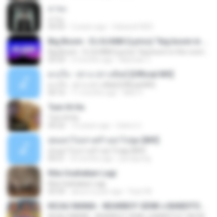
มานะ
มานะ
04:50
2 years ago
Saharat1825
Big Boom - DJ.ILHAM (Lyrics) "big boom in the room i go kaboom"
Big Boom - DJ.ILHAM (Lyrics) "big boom in the room i go kaboom"
03:33
3 months ago
Marzuki J.
ดวงใจ - ปราง ปรางทิพย์ [Official MV]
ดวงใจ - ปราง ปรางทิพย์ [Official MV]
04:16
11 months ago
Mith 9.
Tum Hi Ho
Tum Hi Ho
04:22
10 years ago
Satrio U.
สุขอย่าไปเล่าเศร้าอย่าไปพูด [MV]
สุขอย่าไปเล่าเศร้าอย่าไปพูด [MV]
04:31
8 months ago
jeerapong
Kita Usahakan Lagi
Kita Usahakan Lagi
03:54
about a year ago
Fazri M.
KICAU MANIA - NDARBOY GENK x BANDITOZ YAOW 86 (OFFICIAL LYRIC VIDEO) GAS POL NDANGAK
KICAU MANIA - NDARBOY GENK x BANDITOZ YAOW 86 (OFFICIAL LYRIC VIDEO) GAS POL NDANGAK