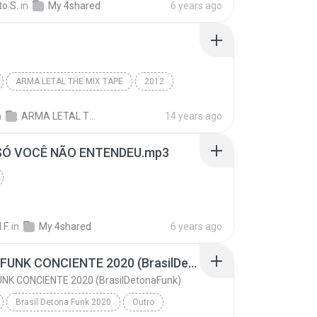
o S.
in
My 4shared
6 years ago
ARMA LETAL THE MIX TAPE
2012
 Husi
Outro
n
ARMA LETAL THE MIX TAPE (EL ALBUM 2012)
14 years ago
SÓ VOCÊ NÃO ENTENDEU.mp3
 F.
in
My 4shared
6 years ago
SET DE FUNK CONCIENTE 2020 (BrasilDetonaFunk)
UNK CONCIENTE 2020 (BrasilDetonaFunk)
Brasil Detona Funk 2020
Outro