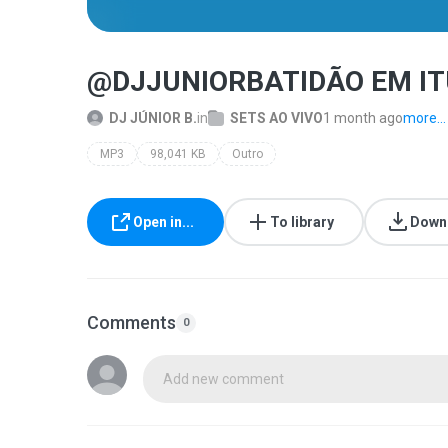
@DJJUNIORBATIDÃO EM IT
DJ JÚNIOR B.
in
SETS AO VIVO
1 month ago
more...
MP3
98,041 KB
Outro
Open in...
To library
Down
Comments
0
Add new comment