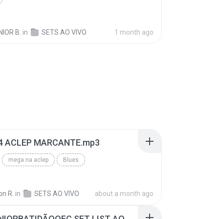
NIOR B.
in
SETS AO VIVO
1 month ago
14 ACLEP MARCANTE.mp3
mega na aclep
Blues
on R.
in
SETS AO VIVO
about a month ago
@DJJUNIORBATIDÃOOFC SET LIST AO VIVO NO AUGE BAR 28-02-2026.mp3