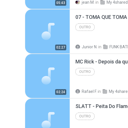
jean M.
in
My 4shared
05:43
2010
free mp3
kudur
rosebud ep
OUTRO
Junior N.
in
FUNK BAT
02:27
MC Rick - Depois da q
OUTRO
Rafael F.
in
My 4share
02:24
OUTRO