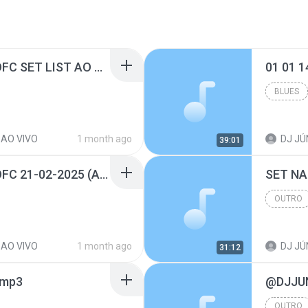
@DJJUNIORBATIDÃOOFC SET LIST AO VIVO NO AUGE BAR 28-02-2026.mp3
01 01 
BLUES
 AO VIVO
1 month ago
DJ JÚ
39:01
@DJJUNIORBATIDÃOOFC 21-02-2025 (ANIVERSARIO DO RONY).mp3
OUTRO
 AO VIVO
1 month ago
DJ JÚ
31:12
.mp3
OUTRO