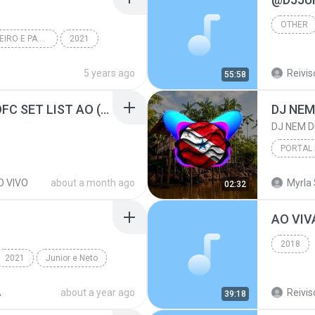
OTHER
REMIX - FORRÓ,PISEIRO E PANDEMIA SET 2021
2021
@bailedomeiradj
REMIX
5 years ago
Reivis
55:58
@DJJUNIORBATIDÃOOFC SET LIST AO (ANIVERSARIO DA NATI) 07-03-2026.mp3
PORTAL
Portal d
O VIVO
about a month ago
Myrla 
02:32
2018
2021
Junior e Neto
A
about a year ago
Reivis
39:18