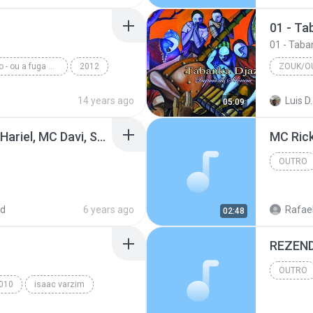
01 - Tab
01 - Taban
Deus do abstrato - ou a fuga do senso comum
2012
ZOUK/O
 Neto
Zouk/Ou
14 years ago
Luis D.
05:09
A CRACOLÂNDIA - MC Hariel, MC Davi, Salvador, Ryan SP (Áudio Oficial) Prod.DJay W e Alok.mp3
MC Rick
OUTRO
ed
6 years ago
Rafael
02:48
OUTRO
010
isaac varzim
 mafra
superpose