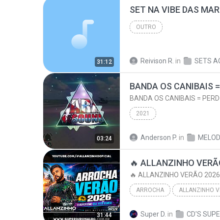
OUTRO
Reivison R.
in
SETS A
31:12
BANDA OS CANIBAIS 
BANDA OS CANIBAIS = PER
2021
Anderson P.
in
03:24
ARROCHA
ALLANZINHO V
ARROCHA
Super D.
in
31:44