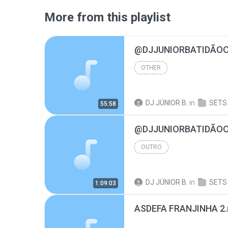
More from this playlist
OTHER
DJ JÚNIOR B.
in
SETS
55:58
OUTRO
DJ JÚNIOR B.
in
SETS
1:09:03
ASDEFA FRANJINHA 2