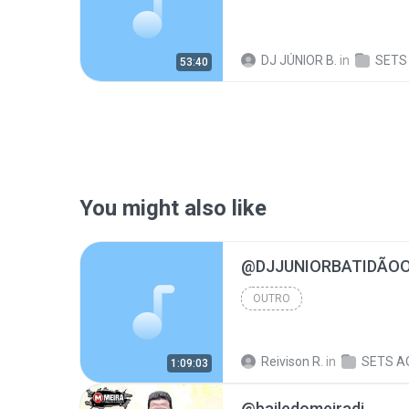
DJ JÚNIOR B.
in
SETS
53:40
You might also like
OUTRO
Reivison R.
in
SETS A
1:09:03
@bailedomeiradj