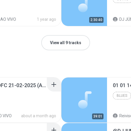
 AO VIVO
1 year ago
DJ JÚ
2:30:40
View all 9 tracks
@DJJUNIORBATIDÃOOFC 21-02-2025 (ANIVERSARIO DO RONY).mp3
01 01 
BLUES
O VIVO
about a month ago
Reivis
39:01