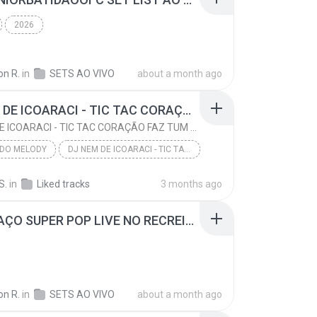
2026
on R.
in
SETS AO VIVO
about a month ago
DJ NEM DE ICOARACI - TIC TAC CORAÇÃO FAZ TUM TUM (MELODY 2026)
DJ NEM DE ICOARACI - TIC TAC CORAÇÃO FAZ TUM TUM (MELODY 2026)
 DO MELODY
DJ NEM DE ICOARACI - TIC TAC CORAÇÃO FAZ TUM TUM ...
o Melody
S.
in
Liked tracks
3 months ago
AO VIVAÇO SUPER POP LIVE NO RECREIO BDAY KLEBER PROM. PARTE 01 10 - 03 - 2018 (MAAARCANTEEEES).mp3
on R.
in
SETS AO VIVO
about a month ago