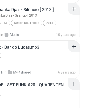
anka Djaz - Silêncio [ 2013 ]
ka Djaz - Silêncio [ 2013 ]
UTRO
Depois Do Silencio
2013
tro
Tabanka Djaz
in
Music
10 years ago
01 - Tabanka Djaz - Silêncio [ 2013 ]
 - Bar do Lucas.mp3
 F.
in
My 4shared
6 years ago
REZENDE - SET FUNK #20 - QUARENTENA mp3.mp3