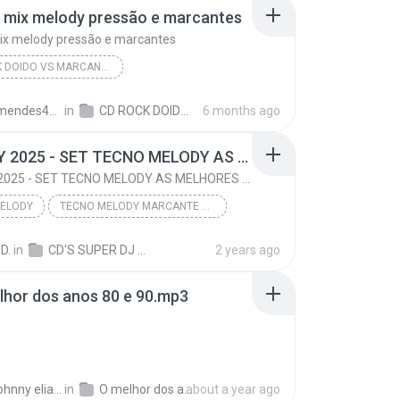
 mix melody pressão e marcantes
ix melody pressão e marcantes
CD ROCK DOIDO VS MARCANTES - DJ RAFEL MIX E DJ GUTO
rock do mix melody pressão e marcantes
Cds De Melodys
paulamendes406@gmail.com
in
CD ROCK DOIDO VS MARCANTES - DJ RAFEL MIX E DJ GUTO
6 months ago
MELODY 2025 - SET TECNO MELODY AS MELHORES 2025 ((SUPER DJ RONALDO))
MELODY 2025 - SET TECNO MELODY AS MELHORES 2025 ((SUPER DJ RONALDO))
ELODY
TECNO MELODY MARCANTE 2025
MELODY 2025 - SET TECNO MELODY AS MELHORES 2025 ((...
D.
in
CD'S SUPER DJ RONALDO
2 years ago
MIXAGENS SUPER DJ RONALDO
TECNOMELODY
hor dos anos 80 e 90.mp3
allan johnny elias do nascimento
in
O melhor dos anos 80 e 90
about a year ago