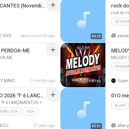
SET NA VIBE DAS MARCANTES (Novembro) @djjuniorbatidaoOfc.mp3
rock do
rock do m
O VIVO
about a month ago
00:20
= PERDOA-ME
DOA-ME
TECNOM
2025
MELODY MARCANTE (SELECIONADO 01)
7 months ago
Super 
1:07:02
🔥 ALLANZINHO VERÃO 2026 🌴 6 LANÇAMENTOS + AS MELHORES DO ARROCHA
01O mel
🔥 ALLANZINHO VERÃO 2026 🌴 6 LANÇAMENTOS + AS MELHORES DO ARROCHA
BLUES
ERÃO 2026
2026
🔥 ALLANZINHO VERÃO 2026 🌴 6 LANÇAMENTOS + AS MEL...
CD'S SUPER DJ RONALDO
27 days ago
05:01