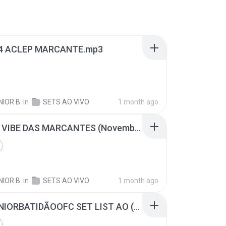
14 ACLEP MARCANTE.mp3
NIOR B.
in
SETS AO VIVO
1 month ago
SET NA VIBE DAS MARCANTES (Novembro) @djjuniorbatidaoOfc.mp3
NIOR B.
in
SETS AO VIVO
1 month ago
@DJJUNIORBATIDÃOOFC SET LIST AO (ANIVERSARIO DA NATI) 07-03-2026.mp3