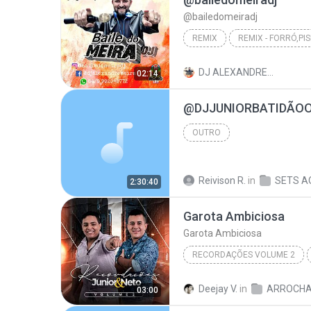
@bailedomeiradj
REMIX
BAILE DO MEIRA DJ 2021
DJ ALEXANDRE M.
02:14
OUTRO
Reivison R.
in
SETS A
2:30:40
Garota Ambiciosa
Garota Ambiciosa
RECORDAÇÕES VOLUME 2
Garota Ambiciosa
Deejay V.
in
ARROCH
03:00