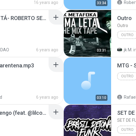
16 years ago
Robert
33:34
o
cor de ouro
07 - TOMA QUE TOMA TÁ- ROBERTO SENSAÇÃO FEAT AS PODEROS..._39624391.mp3
Outro
Outro
OUTRO
11-Suldo
IDAO
6 years ago
jk M.
i
03:31
uarentena.mp3
MTG - 
OUTRO
d
6 years ago
Rafael
03:10
SLATT - Peita Do Flamengo (feat. @lilcomedor @slt.kartz @ws2staar).mp3
SET DE F
OUTRO