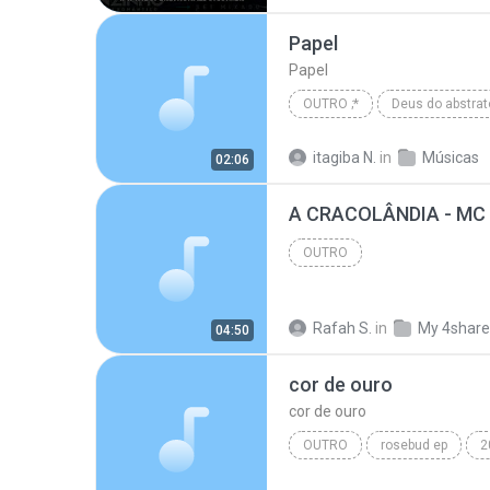
ALLANZINHO
Papel
Papel
OUTRO ;*
Papel
outro ;*
Itagiba
itagiba N.
in
Músicas
02:06
OUTRO
Rafah S.
in
My 4shar
04:50
cor de ouro
cor de ouro
OUTRO
rosebud ep
2
vitor ramil
outro
jean