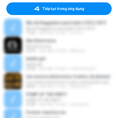
Tiếp tục trong ứng dụng
Mix de Reggaeton para baile 4 2012-2013
Mix de Reggaeton para baile 4 2012-2013
19:24
cách đây 12 năm
kevin Q.
Mix Electronica
Mix Electronica
23:45
cách đây 12 năm
Malony E.
barbie girl
barbie girl
03:08
cách đây 10 năm
Leidy Patricia G.
mix musica electronica-4-exitos-dj alexander putumayo
mix musica electronica-4-exitos-dj alexander putumayo
08:44
cách đây 11 năm
Alexander Z.
PUMP UP THE PARTY
PUMP UP THE PARTY
04:38
cách đây 14 năm
annecaeiro
Forever stand by me