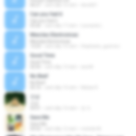
Forever stand by me
06:27
cách đây 16 năm
decs661
Can you feel it
Can you feel it
03:26
cách đây 17 năm
Leonardo L.
Mezclas Electronicas
Mezclas Electronicas
13:23
cách đây 16 năm
Stephanie_guerrero
Good Time
Good Time
02:55
cách đây 13 năm
ana M.
No Beef
No Beef
05:16
cách đây 14 năm
Matias R.
안녕
안녕
03:51
cách đây 10 năm
정 자.
Save Me
Save Me
03:53
cách đây 12 năm
michele M.