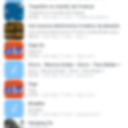
Toquinho no mundo da Criança
Toquinho no mundo da Criança
04:46
cách đây 11 năm
Thállia Graziella D.
mix musica electronica-4-exitos-dj alexander putumayo
mix musica electronica-4-exitos-dj alexander putumayo
08:44
cách đây 11 năm
alex J.
Deja Vu
Deja Vu
03:40
cách đây 11 năm
ณัฐกานต์ ร.
Disco - Musica Arabe - Disco - Para Bailar +
Disco - Musica Arabe - Disco - Para Bailar +
03:33
cách đây 14 năm
obbakoso
Papi
Papi
03:05
cách đây 11 năm
ณัฐกานต์ ร.
Breathe
Breathe
03:26
cách đây 15 năm
davigomes51
Hanging On