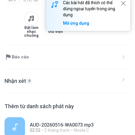
MP3
6,167 KB
Các bài hát đã thích có thể
dùng ngoại tuyến trong ứng
dụng
Mở ứng dụng
Đặt làm
Thêm vào
Tải xuống
Chia sẻ
nhạc
thư viện
chuông
Báo cáo
Nhận xét
0
Thêm từ danh sách phát này
AUD-20260516-WA0073.mp3
02:52
2 tháng trước
Nicola C.