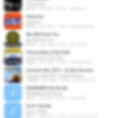
The Reason
04:16
cách đây 13 năm
agustin B.
Diamond
Diamond
03:59
cách đây 11 năm
imanjazminaa
We Will Rock You
We Will Rock You
05:27
cách đây 11 năm
gf_maciel
House Baby (Club Edit)
House Baby (Club Edit)
03:23
cách đây 13 năm
dlrmsdyd123
Summer Mix 2015 - Dj Alex Rosano
Summer Mix 2015 - Dj Alex Rosano
1:38:40
cách đây 11 năm
alananthonio
REMENBER NA NA NA
REMENBER NA NA NA
04:11
cách đây 12 năm
nelson M.
Don't Tell Me
Don't Tell Me
06:17
cách đây 17 năm
marcos.rezende