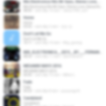
Mix Electronica Hits Mr Saxo, Stereo Love, Danza Kuduro Remix Prod. Juan Gabriel Cristancho DJ Gabo El Original
Mix Electronica Hits Mr Saxo, Stereo Love, Danza Kuduro Remix Prod. Juan Gabriel Cristancho DJ Gabo El Original
08:50
cách đây 14 năm
carlos1995_surf
Home
Home
03:55
cách đây 2 năm
정순 강.
Don't Let Me Go
Don't Let Me Go
10:11
cách đây 14 năm
Abg_goreng
MIX_ELECTRONICA__2015__BY___FERNANDO DJ (EL MASTER).mp3
48:24
cách đây 11 năm
DjFernando E.
MEGAMIX MAYO 2016
MEGAMIX MAYO 2016
06:00
cách đây 10 năm
Milton L.
Fade
Fade
04:23
cách đây 8 năm
jooyounge B.
Candyland
Candyland