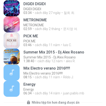
DIGIDI DIGIDI
DIGIDI DIGIDI
03:34
cách đây 27 ngày
철희 최.
METRONOME
METRONOME
02:59
cách đây 2 tháng
문지영 여.
PICK ME
PICK ME
03:46
cách đây 11 năm
luis C.
Summer Mix 2015 - Dj Alex Rosano
Summer Mix 2015 - Dj Alex Rosano
1:38:40
cách đây 12 năm
alex R.
Mix Electro verano 2016!!!!!
Mix Electro verano 2016!!!!!
08:15
cách đây 11 năm
Rildo J.
Energy
Energy
06:34
cách đây 14 năm
juan.pablo.mb
Nhiều tệp tin hơn đang được ẩn