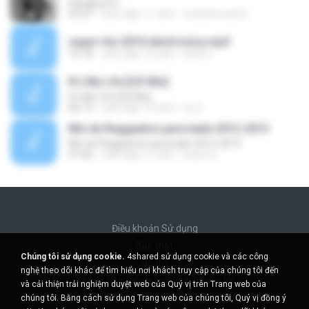
Hanging On
03:37
cách đây 11 năm
muhammad G.
super mix 2010 electronica.mp3
15:18
cách đây 16 năm
Axel C.
It's My Life [US Mix]
It's My Life [US Mix]
06:13
cách đây 14 năm
Ly G.
Mix de Reggaeton para baile 2012-2013
Mix de Reggaeton para baile 2012-2013
31:46
cách đây 11 năm
kevin Q.
Điều khoản Sử dụng
Bảo mật
Chúng tôi sử dụng cookie.
4shared sử dụng cookie và các công
Hỗ trợ
nghệ theo dõi khác để tìm hiểu nơi khách truy cập của chúng tôi đến
Không bán thông tin cá nhân của tôi
và cải thiện trải nghiệm duyệt web của Quý vị trên Trang web của
Không chia sẻ thông tin cá nhân của tôi
chúng tôi. Bằng cách sử dụng Trang web của chúng tôi, Quý vị đồng ý