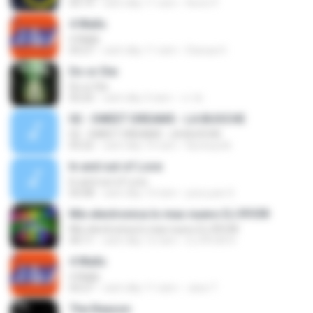
03:19
cách đây 11 năm
Kevin P.
4 Walls
4 Walls
03:27
cách đây 11 năm
Dianaa H.
Do or Die
Do or Die
03:25
cách đây 3 năm
서 예.
02 - SWEET DREAMS - LA BUOCHE
02 - SWEET DREAMS - LA BUOCHE
03:22
cách đây 10 năm
Kynesystk
In and out of Love
In and out of Love
03:08
cách đây 13 năm
jose juan S.
Mix electronica lo mas nuevo DJ R!V3R
Mix electronica lo mas nuevo DJ R!V3R
44:11
cách đây 12 năm
DJ R!V3R R.
4 Walls
4 Walls
03:27
cách đây 11 năm
Jane T.
The Reason