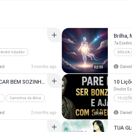
Brilha,
7a Essênc
André Valadão
BRILHA,
red
3 months ago
Daniell
02:30
COMO APRENDER A FICAR BEM SOZINHO - ISSO MUDA SUA VIDA | ESTOICISMO
Doutor Es
- ISSO MUDA SUA...
Caminhos da Alma
red
2 months ago
Daniell
25:44
TUA GL