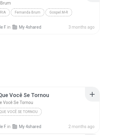
 Brum
RIA
Fernanda Brum
Gospel.M-R
e F.
in
My 4shared
3 months ago
 Que Você Se Tornou
e Você Se Tornou
QUE VOCÊ SE TORNOU
ue Você Se Tornou
7a Essência
e F.
in
My 4shared
2 months ago