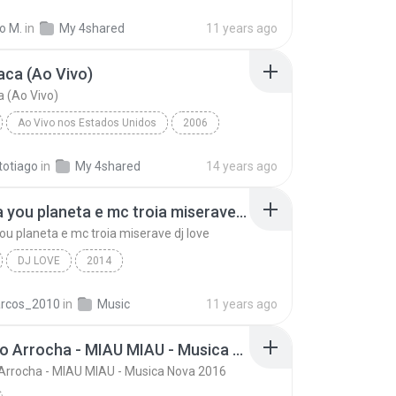
o M.
in
My 4shared
11 years ago
aca (Ao Vivo)
a (Ao Vivo)
Ao Vivo nos Estados Unidos
2006
ca (Ao Vivo)
Brega
Pepe Moreno
totiago
in
My 4shared
14 years ago
Marreta you planeta e mc troia miserave dj love
ou planeta e mc troia miserave dj love
DJ LOVE
2014
Marreta you planeta e mc troia miserave dj love
Brega
rcos_2010
in
Music
11 years ago
015 e 2016
Pablo Do Arrocha - MIAU MIAU - Musica Nova 2016
Arrocha - MIAU MIAU - Musica Nova 2016