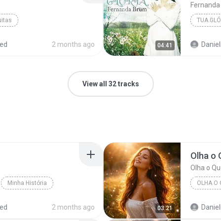
Fernanda
uitas
TUA GLÓ
red
2 months ago
Daniell
04:41
View all 32 tracks
Olha o
Olha o Qu
Minha História
OLHA O 
Olha o Q
red
2 months ago
Daniell
03:21