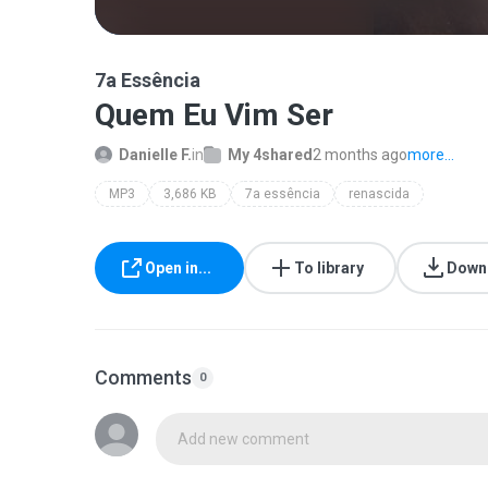
7a Essência
Quem Eu Vim Ser
Danielle F.
in
My 4shared
2 months ago
more...
MP3
3,686 KB
7a essência
renascida
Open in...
To library
Down
Comments
0
Add new comment