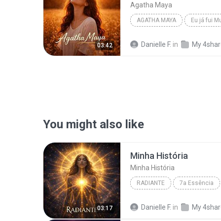
Agatha Maya
AGATHA MAYA
Eu já fui M
Danielle F.
in
My 4sha
03:42
You might also like
Minha História
Minha História
RADIANTE
7a Essência
Danielle F.
in
My 4sha
03:17