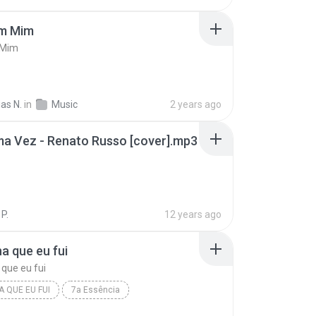
m Mim
 Mim
as N.
in
Music
2 years ago
a Vez - Renato Russo [cover].mp3
 P.
12 years ago
a que eu fui
que eu fui
A QUE EU FUI
7a Essência
 que eu fui