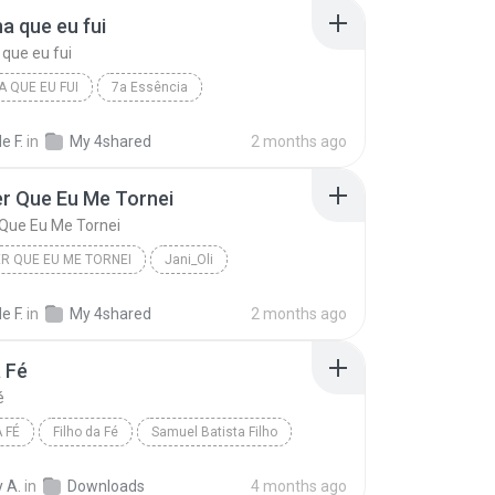
a que eu fui
que eu fui
A QUE EU FUI
7a Essência
 que eu fui
e F.
in
My 4shared
2 months ago
r Que Eu Me Tornei
Que Eu Me Tornei
R QUE EU ME TORNEI
Jani_Oli
 Que Eu Me Tornei
e F.
in
My 4shared
2 months ago
a Fé
é
 FÉ
Filho da Fé
Samuel Batista Filho
 A.
in
Downloads
4 months ago