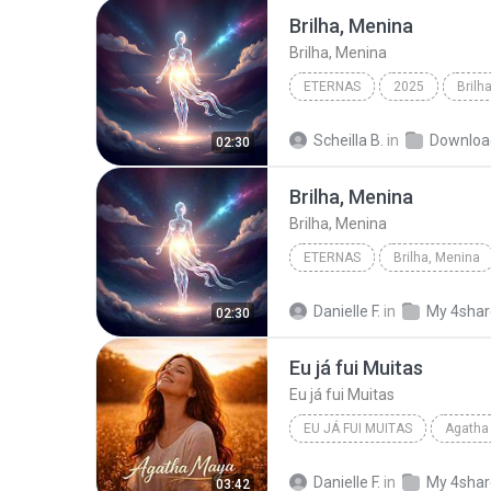
Brilha, Menina
Brilha, Menina
ETERNAS
2025
Brilh
Scheilla B.
in
Downloa
02:30
Brilha, Menina
Brilha, Menina
ETERNAS
Brilha, Menina
Danielle F.
in
My 4sha
02:30
Eu já fui Muitas
Eu já fui Muitas
EU JÁ FUI MUITAS
Agatha
Danielle F.
in
My 4sha
03:42