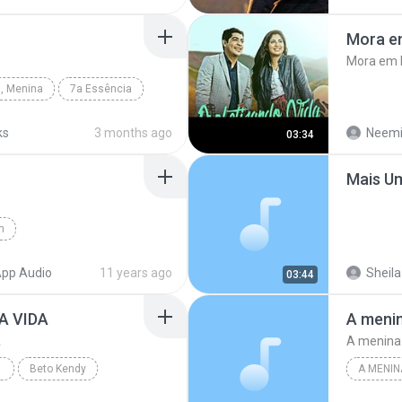
Mora e
Mora em
a, Menina
7a Essência
ks
3 months ago
Neemi
03:34
Mais Um
m
Esquivel
pp Audio
11 years ago
Sheila
03:44
A VIDA
A menin
A
A menina 
NGLE
Beto Kendy
A MENIN
A menina