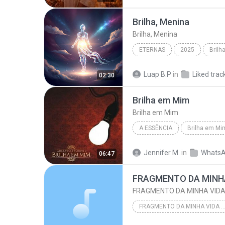
Brilha, Menina
Brilha, Menina
ETERNAS
2025
Brilh
Luap B.P
in
Liked trac
02:30
Brilha em Mim
Brilha em Mim
A ESSÊNCIA
Brilha em Mi
DJ Ricardo Medina & Gustavo 
Jennifer M.
in
WhatsA
06:47
FRAGMENTO DA MINH
FRAGMENTO DA MINHA VID
FRAGMENTO DA MINHA VIDA - SI
FRAGMENTO DA MINHA VIDA