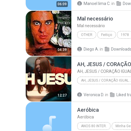
Manoel lima C.
in
Dow
06:09
Mal necessário
Mal necessário
OTHER
Feitiço
1978
Mal necessário
Other
Diego A.
in
Download
04:39
AH, JESUS / CORAÇÃO
AH, JESUS / CORAÇÃO IGUA
AH, JESUS / CORAÇÃO IGUAL AO
AH, JESUS / CORAÇÃO IGUAL AO
Veronica D.
in
Liked tr
12:27
Aeróbica
Aeróbica
ANOS 80 INTER.
Minha Ger