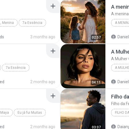
A menin
A menina 
a, Menina
7a Essência
A MENIN
A menina
ds
3 months ago
Daniell
02:57
A Mulhe
A Mulher 
7a Essência
A MULHE
A Mulher
red
2 months ago
Daniell
04:11
Filho d
Filho da F
 Maya
Eu já fui Muitas
FILHO DA
red
2 months ago
Daiany
03:07