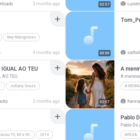
nloads
3 months ago
Lucien
02:57
Ney Matogrosso
s
4 months ago
sathid
00:00
 IGUAL AO TEU
A menin
L AO TEU
A menina 
 TEU
Julliany Souza
A MENIN
 TEU
A menina
acks
2 months ago
Karina
02:57
Pablo Do 
acao 70, 80 e 90.
2014
BREGA