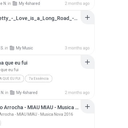
e N.
in
My 4shared
2 months ago
Tom_Petty_-_Love_is_a_Long_Road_-_Guitar_Tab___Lesson___Cover___Tutorial___Grand_Theft_Auto_6(256k).mp3
 S.
in
My Music
3 months ago
a que eu fui
que eu fui
A QUE EU FUI
7a Essência
 que eu fui
 N.
in
My 4shared
2 months ago
Pablo Do Arrocha - MIAU MIAU - Musica Nova 2016
Arrocha - MIAU MIAU - Musica Nova 2016