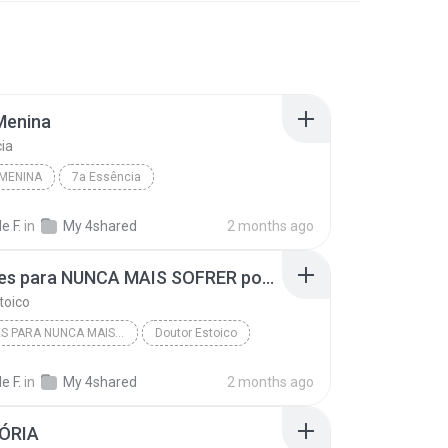
 Menina
ia
 MENINA
7a Essência
e F.
in
My 4shared
2 months ago
10 Lições para NUNCA MAIS SOFRER por Gente Tóxica e Relações Difíceis | Estoicismo
toico
10 LIÇÕES PARA NUNCA MAIS SOFRER POR GENTE TÓXICA...
Doutor Estoico
e F.
in
My 4shared
2 months ago
ÓRIA