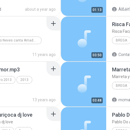
 Inter.
d
about a year ago
Álßĕŕť
01:13
Risca F
Risca Fac
Cristiano Neves canta Amado Batista
BREGA
Cristiano Neves
Risca Fa
11 years ago
Conta
03:50
Amor.mp3
Marreta y
ro 2013
2013
BREGA
ga Dence
13 years ago
mcma
03:48
bregas 2
riçoca dj love
 dj love
Pablo Do 