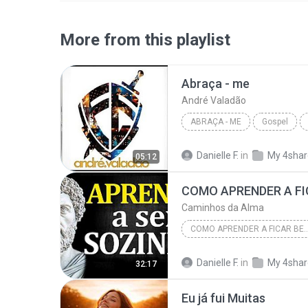
More from this playlist
Abraça - me
André Valadão
ABRAÇA - ME
Gospel
Danielle F.
in
My 4sha
05:12
Caminhos da Alma
COMO APRENDER A FICAR BEM SOZINHO 
Danielle F.
in
My 4sha
32:17
Eu já fui Muitas