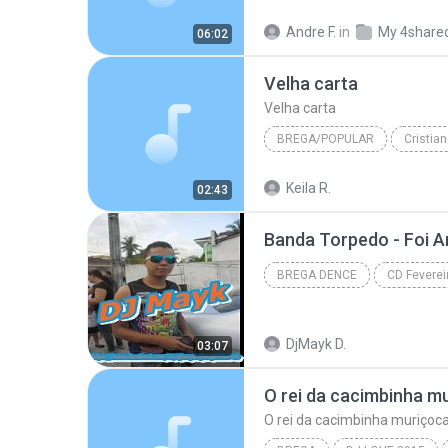
LPE
Aeróbica
Anos 80
Andre F.
in
My 4share
06:02
Velha carta
Velha carta
BREGA/POPULAR
2005
Brega/Popular
Keila R.
02:43
Velha carta
Banda Torpedo - Foi 
BREGA DENCE
CD Feverei
DJ Mayk (8718-7403)
Bre
DjMayk D.
03:07
O rei da cacimbinha mu
O rei da cacimbinha muriçoca