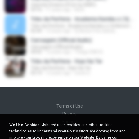
Unpretty Dreams (Prod. by GRAY)
03:16
11 years ago
Ná A.
Tribo da Periferia - Academia Kamika-z ( Dj Nenem Rox )
Tribo da Periferia - Academia Kamika-z ( Dj Nenem Rox )
02:44
13 years ago
Dj Nenem Rox &amp;.
Carruagem (Official Audio)
Carruagem (Official Audio)
04:05
12 years ago
Thiago DWS A.
Tribo da Periferia - Hoje Vai Ter
Tribo da Periferia - Hoje Vai Ter
03:14
12 years ago
wenis S.
Terms of Use
Privacy
Support
We Use Cookies.
4shared uses cookies and other tracking
Do not sell my personal information
technologies to understand where our visitors are coming from and
Do not share my personal information
improve your browsing experience on our Website. By using our