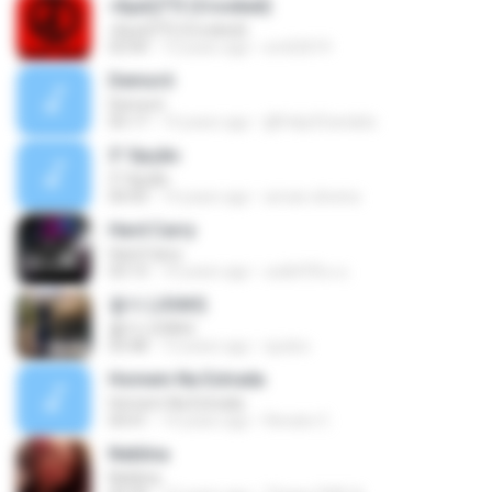
»ßµüÇÏ°Ô (Crooked)
»ßµüÇÏ°Ô (Crooked)
03:44
13 years ago
sm02019
Demorô
Demorô
05:17
14 years ago
@Felip3Candido
3' Opção
3' Opção
04:43
14 years ago
arivan.oliveira
Hard Carry
Hard Carry
03:13
10 years ago
อม&#39;ม ย.
좋아 (JOAH)
좋아 (JOAH)
03:48
13 years ago
xjudox
Homem Na Estrada
Homem Na Estrada
04:41
14 years ago
Renato C.
Neblina
Neblina