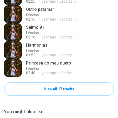
02:25
1 year ago
Léoclap ♪.
Outro patamar
Léoclap
02:35
1 year ago
Léoclap ♪.
Salmo 91
Léoclap
02:10
1 year ago
Léoclap ♪.
Harmonias
Léoclap
01:53
1 year ago
Léoclap ♪.
Princesa do meu gueto
Léoclap
02:40
1 year ago
Léoclap ♪.
View all 17 tracks
You might also like