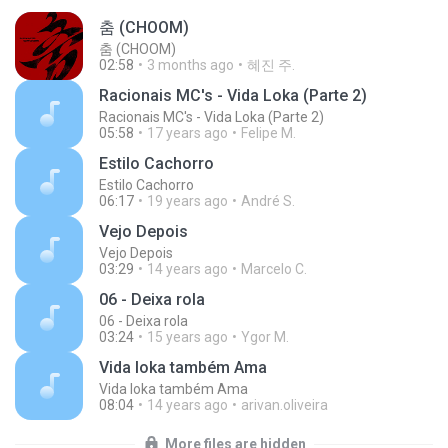
춤 (CHOOM)
춤 (CHOOM)
02:58
3 months ago
혜진 주.
Racionais MC's - Vida Loka (Parte 2)
Racionais MC's - Vida Loka (Parte 2)
05:58
17 years ago
Felipe M.
Estilo Cachorro
Estilo Cachorro
06:17
19 years ago
André S.
Vejo Depois
Vejo Depois
03:29
14 years ago
Marcelo C.
06 - Deixa rola
06 - Deixa rola
03:24
15 years ago
Ygor M.
Vida loka também Ama
Vida loka também Ama
08:04
14 years ago
arivan.oliveira
More files are hidden