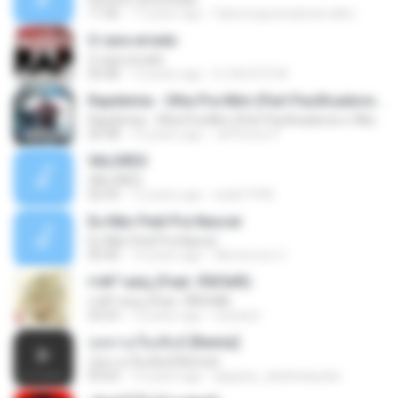
11:06
17 years ago
fabionogueiradecarvalho
O cara errado
O cara errado
05:08
13 years ago
DJ MJSTD M.
Rapdemia - Olha Pra Mim (Part Pacificadores e Wlad Borges)
Rapdemia - Olha Pra Mim (Part Pacificadores e Wlad Borges)
04:38
12 years ago
Jéfferson F.
VALORES
VALORES
02:54
12 years ago
walef1996
Eu Não Pedi Pra Nascer
Eu Não Pedi Pra Nascer
05:40
14 years ago
Wemerson C.
ґ«№°»юїц (Feat. їЎАПё®)
ґ«№°»юїц (Feat. їЎАПё®)
03:53
12 years ago
swisshj1
กุหลาบเวียงพิงค์ [Remix]
กุหลาบเวียงพิงค์ [Remix]
03:03
15 years ago
appploy_dadchaiaudio