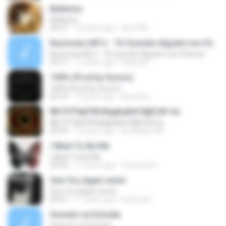
Ballerino
Ballerino
04:27
14 years ago
sbc1005
Racionais MC's - Tô Ouvindo Alguém me Chamar
Racionais MC's - Tô Ouvindo Alguém me Chamar
02:11
17 years ago
Felipe M.
100% (Prod.by Gonzo)
100% (Prod.by Gonzo)
02:14
13 years ago
ikeunhoo
¶йТЛТЎвЕЎ№ХйдБиБХґЗ§ЁС№·Гм
¶йТЛТЎвЕЎ№ХйдБиБХґЗ§ЁС№·Гм
03:59
15 years ago
kunkang1981
I Want To Be Me
I Want To Be Me
03:24
11 years ago
Yessenia V.
See You Again remix
See You Again remix
03:57
11 years ago
Dj-Aung L.
Homem na Estrada
Homem na Estrada