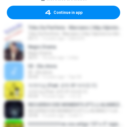
Continue in app
Tribo Da Periferia - Marciano ( http://djvictorrox.4shared.com )
Tribo Da Periferia - Marciano ( http://djvictorrox.4shared.com )
03:11
13 years ago
Gabriel A.
Negro Drama
Negro Drama
06:51
18 years ago
lr.dias
05 - Ela chora
05 - Ela chora
03:43
15 years ago
Ygor M.
자격지심 (Feat. 은하 Of 여자친구)
자격지심 (Feat. 은하 Of 여자친구)
03:24
10 years ago
가연 장.
RECUERDO ESE MOMENTO (FT) (J.ALVAREZ Y LUI-G 21 PLUS)
RECUERDO ESE MOMENTO (FT) (J.ALVAREZ Y LUI-G 21 PLUS)
03:56
15 years ago
Crider V.
0 0 0 0 0 0 0 0 0 eu sou artigo 157 o 5° vigia RaCioNaiS MCS