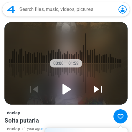
00:00
01:58
Léoclap
Solta putaria
Léoclap ♪.
1 year ago
more...