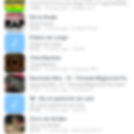
0 0 0 0 0 0 0 0 0 eu sou artigo 157 o 5° vigia RaCioNaiS MCS
14:36
13 years ago
guilherme S.
Ela ta Virada
Ela ta Virada
03:43
13 years ago
DJ MJSTD M.
Efeitos do Longe
Efeitos do Longe
03:22
10 years ago
caio M.
Time Machine
Time Machine
03:27
15 years ago
kunkang1981
Racionais Mcs - 01 - Fórmula Mágica Da Paz [ www.MP3KING.com.br ].mp3
Racionais Mcs - 01 - Fórmula Mágica Da Paz [ www.MP3KING.com.br ].mp3
11:21
14 years ago
Fernando P.
08 - Ela só queria ter um cara
08 - Ela só queria ter um cara
03:58
15 years ago
Ygor M.
Zorro do Asfalto
Zorro do Asfalto
03:33
11 years ago
jaja crazy doc S.