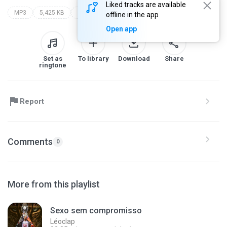
Liked tracks are available
MP3
5,425 KB
Rap
leopardo
léoclap
offline in the app
Open app
Set as
To library
Download
Share
ringtone
Report
Comments
0
More from this playlist
Sexo sem compromisso
Léoclap