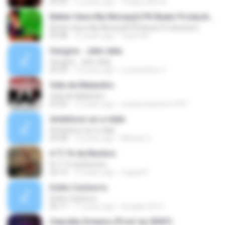
04:39
12 years ago
Thiago DWS A.
Better Have My Money(A PK Beatz Production)
Better Have My Money(A PK Beatz Production)
03:48
12 years ago
Justin M.
Hungria - Jeito dela
Hungria - Jeito dela
05:39
13 years ago
Luuanziinho Z.
Vida de Malandro
Vida de Malandro
03:25
12 years ago
wesleycelestino1997
Ambitionz az a ridah
Ambitionz az a ridah
04:28
12 years ago
MiisaeL E.
A Ti Te da Besitos
A Ti Te da Besitos
03:14
12 years ago
miguel P.
Estilo Cachorro
Estilo Cachorro
06:17
17 years ago
douglas.2512
Unpretty Dreams (Prod. by GRAY)