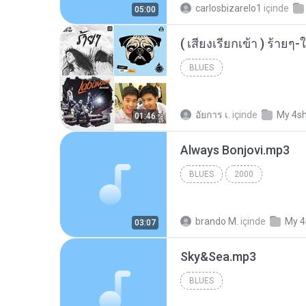
carlosbizarelo1
içinde
05:00
BLUES
อัยการ เ.
içinde
My 4s
01:46
Always Bonjovi.mp3
BLUES
2000
brando M.
içinde
My 4
03:07
Sky&Sea.mp3
BLUES