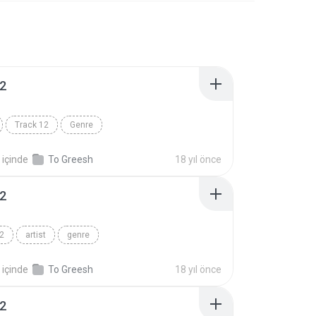
12
Track 12
Genre
içinde
To Greesh
18 yıl önce
02
2
artist
genre
içinde
To Greesh
18 yıl önce
02