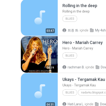
Rolling in the deep
Rolling in the deep
BLUES
희종 화.
içinde
My 4sh
03:47
Hero - Mariah Carrey
Hero - Mariah Carrey
BLUES
rachman B.
içinde
Dow
04:19
Ukays - Tergamak Kau
Ukays - Tergamak Kau
BLUES
nada-ku.blogspot.
Ukays
Blues
Hati Lara L.
içinde
Dow
04:31