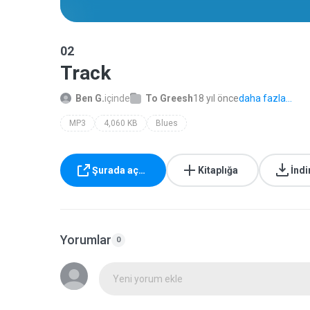
02
Track
Ben G.
içinde
To Greesh
18 yıl önce
daha fazla...
MP3
4,060 KB
Blues
Şurada aç…
Kitaplığa
İndi
Yorumlar
0
Yeni yorum ekle