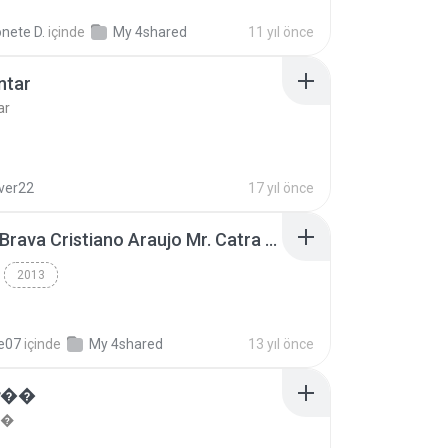
nete D.
içinde
My 4shared
11 yıl önce
ntar
ar
lver22
17 yıl önce
Thiago Brava Cristiano Araujo Mr. Catra - Ta Soltinha.mp3
2013
re07
içinde
My 4shared
13 yıl önce
���
��