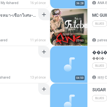
My 4shared
16 yıl önce
ANA IS
36:28
( เสียงเรียกเข้า ) ร้ายๆ-ใจหมา-เชือกวิเศษ-ว้าเหว่.mp3
BLUES
Blues
hared
11 yıl önce
patre
03:03
��â�
��â� 
BLUES
shared
13 yıl önce
패턴 C
04:50
BLUES