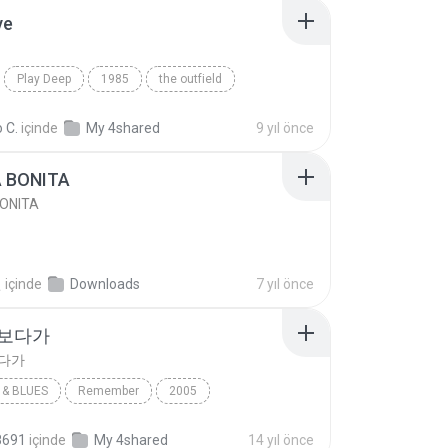
ve
Play Deep
1985
the outfield
e
Blues
 C.
içinde
My 4shared
9 yıl önce
A BONITA
BONITA
선
içinde
Downloads
7 yıl önce
 보다가
보다가
& BLUES
Remember
2005
보다가
바이브
Rhythm & Blues
8691
içinde
My 4shared
14 yıl önce