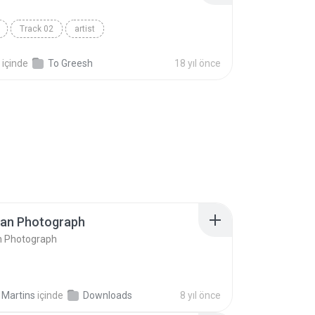
Track 02
artist
içinde
To Greesh
18 yıl önce
ran Photograph
n Photograph
 Martins
içinde
Downloads
8 yıl önce