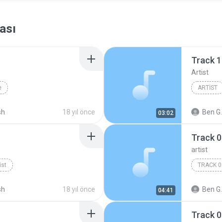
ası
Track 
Artist
e
ARTIST
sh
18 yıl önce
Ben G.
03:02
Track 
artist
ist
TRACK 0
sh
18 yıl önce
Ben G.
04:41
Track 