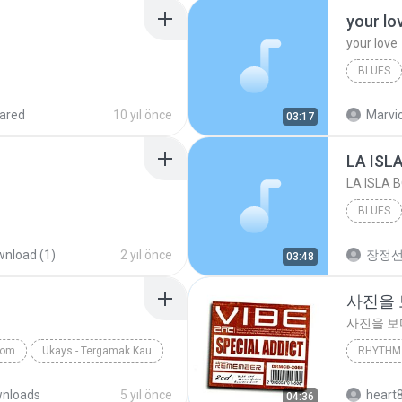
your lo
your love
BLUES
your lov
ared
10 yıl önce
Marvio
03:17
LA ISL
LA ISLA 
BLUES
nload (1)
2 yıl önce
장정
03:48
사진을
사진을 
com
Ukays - Tergamak Kau
RHYTHM 
사진을 
nloads
5 yıl önce
heart
04:36