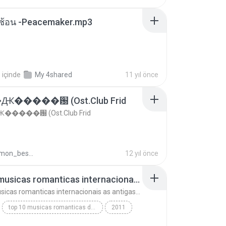
ซับซ้อน -Peacemaker.mp3
.
içinde
My 4shared
11 yıl önce
�����԰ (Ost.Club Frid
����԰ (Ost.Club Frid
doraemon_bestdan
12 yıl önce
top 10 musicas romanticas internacionais as antigas que faz seu coraçao bater mais forte remix
top 10 musicas romanticas internacionais as antigas que faz seu coraçao bater mais forte remix
top 10 musicas romanticas dj valmir santos pitanga pr
2011
 santos pitanga pr