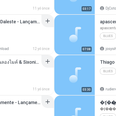
11 yıl önce
DjCoto
03:17
Mc Tati Zaqui - Eterno Daleste - Lançamento 2014.mp3
apasce
apascent
BLUES
nload
12 yıl önce
josysi
07:08
ตราบธุรีดิน - PMC ปู่จ๋านลองไมค์ & Sixonine ( Cover Version ).mp3
BLUES
11 yıl önce
rudie
03:30
Mc Nandinho Malandramente - Lançamento 2016.mp3
�ʧ�ѹ
�ʧ�ѹ�