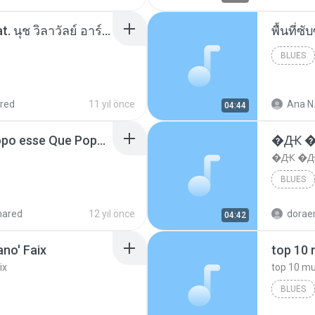
โอเคป่ะ (Yes or No) Feat. นุช วิลาวัลย์ อาร์สยาม - Flame.mp3
พื้นที่
BLUES
red
11 yıl önce
Ana N
04:44
MC Boladinho - Que Popo esse Que Popo Gigante (DjWn) (áudio Oficial).mp3
�Ԫ �Ԫ
�Ԫ �Ԫ�
BLUES
hared
12 yıl önce
04:42
no' Faix
ix
BLUES
dj valmir