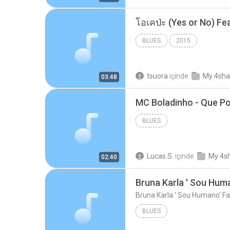
BLUES
2015
tsuora
içinde
My 4sha
03:48
BLUES
Lucas S.
içinde
My 4s
02:40
Bruna Karla ' Sou Huma
Bruna Karla ' Sou Humano' Fa
BLUES