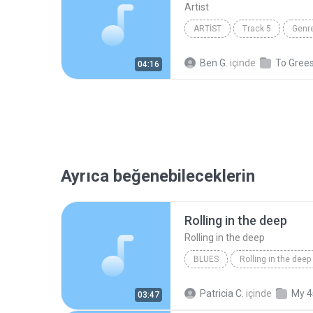
Artist
ARTIST
Track 5
Genr
Ben G.
içinde
To Gree
04:16
Ayrıca beğenebileceklerin
Rolling in the deep
Rolling in the deep
BLUES
Rolling in the deep
Rolling in the deep
Patricia C.
içinde
My 4
03:47