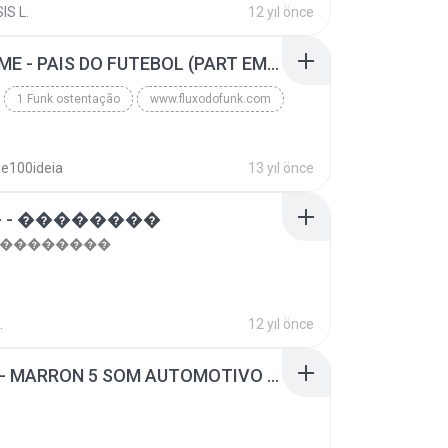
IS L.
12 yıl önce
top 10 musicas romanticas internacionais as antiga...
Blues
MC GUIME - PAIS DO FUTEBOL (PART EMICIDA) 2014.mp3
1 Funk ostentação
www.fluxodofunk.com
se100ideia
13 yıl önce
 - ��������
- ��������
.
12 yıl önce
SUGAR - MARRON 5 SOM AUTOMOTIVO (DJ COTONETE BHZ).mp3