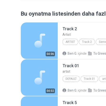
Bu oynatma listesinden daha fazl
Track 2
Artist
ARTIST
Track 2
Genr
Ben G.
içinde
To Gree
04:06
Track 01
artist
DEFAULT
Track 01
art
Ben G.
içinde
To Gree
04:02
Track 5