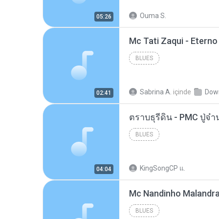
Ouma S.
05:26
BLUES
Sabrina A.
içinde
Dow
02:41
BLUES
KingSongCP แ.
04:04
BLUES