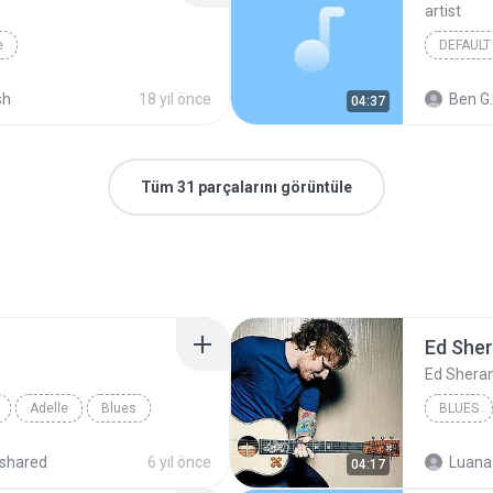
artist
e
DEFAULT
sh
18 yıl önce
Ben G.
04:37
Tüm 31 parçalarını görüntüle
Ed She
Ed Shera
Adelle
Blues
BLUES
shared
6 yıl önce
Luana
04:17