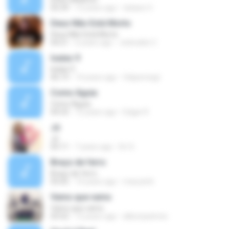
05:39
12 years ago
tatiane V.
Deus Não Está Morto
Deus Não Está Morto
04:21
6 years ago
Jedivaldo C.
Isaías 9
Isaías 9
06:19
14 years ago
felipemixgt
Como Águia
Como Águia
04:33
12 years ago
Edgar R.
Jó
Jó
05:11
7 years ago
Dri S.
Braço de ferro
Braço de ferro
05:05
14 years ago
maryzinh
Vamo que vamo
Vamo que vamo
03:52
12 years ago
allisonpatricio