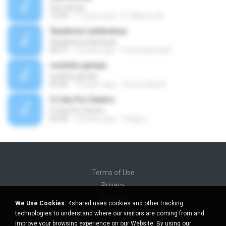
Faz Chover
12:39
17 years ago
DJ Marcos W.
Saudosa Lembrança
Saudosa Lembrança
05:27
13 years ago
morenadoluar8
sozinho jamais
sozinho jamais
05:26
14 years ago
Jimmy Ray M.
O Céu Por Dentro
O Céu Por Dentro
05:30
10 years ago
Thiago L.
Terms of Use
Privacy
Support
We Use Cookies.
4shared uses cookies and other tracking
Do not sell my personal information
technologies to understand where our visitors are coming from and
Do not share my personal information
improve your browsing experience on our Website. By using our