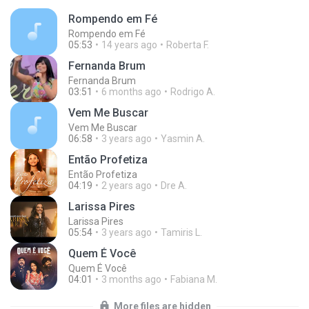
Rompendo em Fé
Rompendo em Fé
05:53
14 years ago
Roberta F.
Fernanda Brum
Fernanda Brum
03:51
6 months ago
Rodrigo A.
Vem Me Buscar
Vem Me Buscar
06:58
3 years ago
Yasmin A.
Então Profetiza
Então Profetiza
04:19
2 years ago
Dre A.
Larissa Pires
Larissa Pires
05:54
3 years ago
Tamiris L.
Quem É Você
Quem É Você
04:01
3 months ago
Fabiana M.
More files are hidden