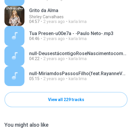
Grito da Alma
Shirley Carvalhaes
04:57
2 years ago
karla lima
Tua Presen-u00e7a - -Paulo Neto-.mp3
04:46
2 years ago
karla lima
null-DeusestácontigoRoseNascimentocomLetra.mp3
04:22
2 years ago
karla lima
null-MiriamdosPassosFilho(feat.RayanneVanessa,RogériaCardoso,AmandaWanessaeRutheDayanne).mp3
05:15
2 years ago
karla lima
View all 229 tracks
You might also like