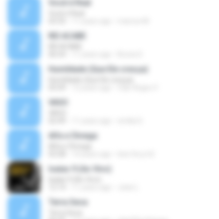
Você é Real
Você é Real
03:33
11 years ago
marcos M.
REI ACABE
REI ACABE
06:54
11 years ago
Bruna S.
Humildade (Que Ele cresça)
Humildade (Que Ele cresça)
05:09
12 years ago
Clair Argeu V.
VASO
VASO
02:49
11 years ago
emilia S.
Alfa e Ômega
Alfa e Ômega
03:28
14 years ago
bee.fer.p.h2
Isaías 9 (Ao Vivo)
Isaías 9 (Ao Vivo)
12:14
11 years ago
Jean L.
Terra Seca
Terra Seca