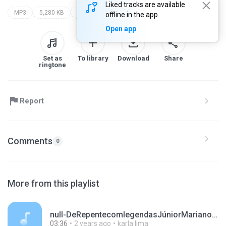
Liked tracks are available
MP3
5,280 KB
labareda
jefferson e suellen
offline in the app
Open app
Set as
To library
Download
Share
ringtone
Report
Comments
0
More from this playlist
null-DeRepentecomlegendasJúniorMarianofeatEliãOliveira-derepenteLETRAEliaoliveiraeJunior.mp3
03:36
2 years ago
karla lima