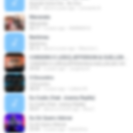
Acende Outra Vez - Ao Vivo
07:51
about a year ago
Leonardo A.
Maranata
Maranata
06:17
2 years ago
AMANDA N.
Bartimeu
Bartimeu
05:12
about a year ago
Mauricio L.
CORDEIRO E LEÃO┃JEFFERSON & SUELLEN (AO VIVO)
CORDEIRO E LEÃO┃JEFFERSON & SUELLEN (AO VIVO)
09:50
2 years ago
Jorginea A.
O Encontro
O Encontro
08:35
3 years ago
Lidiane M.
Eu Cuido (feat. Joanny Raylla)
Eu Cuido (feat. Joanny Raylla)
05:01
about a month ago
Ana C.
Eu Só Quero Adorar
Eu Só Quero Adorar
03:45
2 years ago
karla lima