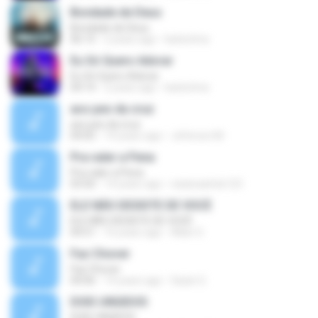
Bondade de Deus
Bondade de Deus
06:15
2 years ago
karla lima
Eu Só Quero Adorar
Eu Só Quero Adorar
04:14
2 years ago
karla lima
aos pes da cruz
aos pes da cruz
04:05
14 years ago
Jeferson M.
Pra valer a Pena
Pra valer a Pena
03:50
14 years ago
natanaelrds123
ELE NÃO DESISTE DE VOCÊ
ELE NÃO DESISTE DE VOCÊ
04:51
16 years ago
Allan O.
Faz Chover
Faz Chover
04:06
14 years ago
Saulo G.
DOIS UNGIDOS
DOIS UNGIDOS