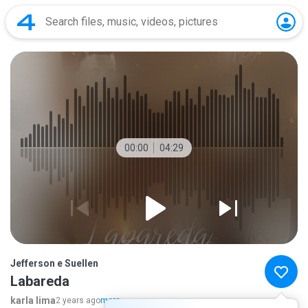
00:00
04:29
Jefferson e Suellen
Labareda
karla lima
2 years ago
more...