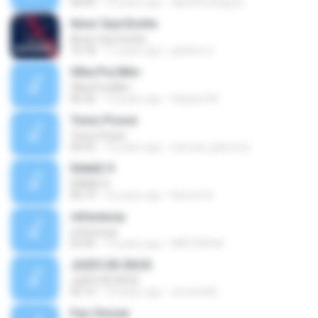
06:05
14 years ago
alan93rodrigues
Amor Que Enche
Amor Que Enche
10:18
11 years ago
janilton O.
Olha Pra Mim
Olha Pra Mim
06:32
12 years ago
Fabiano M.
Tomo Posse
Tomo Posse
04:55
12 years ago
samuel_gatomoc
ISAIAS 9
ISAIAS 9
06:19
16 years ago
Ramon B.
referencia
referencia
03:45
15 years ago
MATSON M.
JUIZO DE DEUS
JUIZO DE DEUS
05:12
14 years ago
cerreira95
Faz Chover