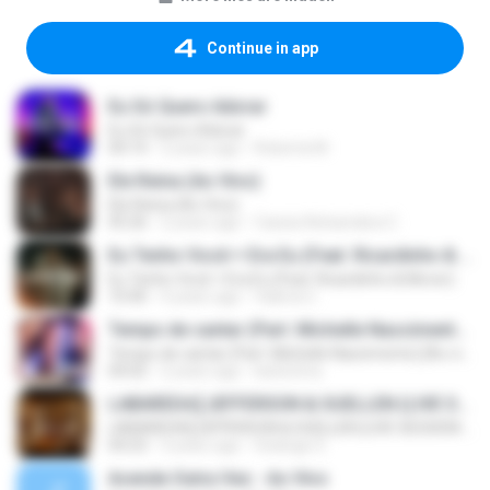
Continue in app
Eu Só Quero Adorar
Eu Só Quero Adorar
04:14
2 years ago
Roberta M.
Ele Reina (Ao Vivo)
Ele Reina (Ao Vivo)
05:26
2 years ago
Cassia Aelxandara C.
Eu Tenho Você + Era Eu (Feat. Ricardinho & Mover)
Eu Tenho Você + Era Eu (Feat. Ricardinho & Mover)
10:40
4 years ago
Valeria C.
Tempo de cantar (Part. Michelle Nascimento) [Ao vivo] {E. P. }
Tempo de cantar (Part. Michelle Nascimento) [Ao vivo] {E. P. }
04:02
2 years ago
karla lima
LABAREDA┃JEFFERSON & SUELLEN (LIVE SESSION - AO VIVO)
LABAREDA┃JEFFERSON & SUELLEN (LIVE SESSION - AO VIVO)
04:23
3 years ago
Solange S.
Acende Outra Vez - Ao Vivo