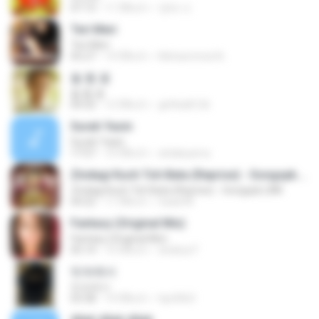
07:13
11 ปีที่แล้ว
정태 서.
Teri Meri
Teri Meri
05:27
14 ปีที่แล้ว
Mohammed A.
돌 틈 꽃
돌 틈 꽃
04:32
12 ปีที่แล้ว
ghfkddl126
Surah Yasin
Surah Yasin
17:57
10 ปีที่แล้ว
attakiyama
Zindagi Kuch Toh Bata (Reprise) - Songspk.LINK
Zindagi Kuch Toh Bata (Reprise) - Songspk.LINK
04:22
11 ปีที่แล้ว
Saad M.
Fantasy (Original Mix)
Fantasy (Original Mix)
05:14
15 ปีที่แล้ว
andinyt7
빗속에서
빗속에서
03:38
14 ปีที่แล้ว
hje3063