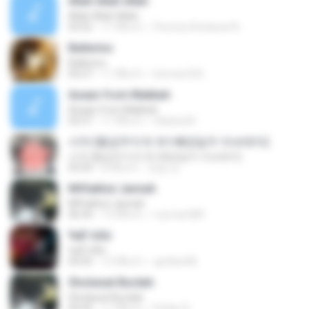
Allah Allah Allah
Allah Allah Allah
03:55
11 ปีที่แล้ว
Pecinta Sholawat N.
Ballerino
Ballerino
04:27
11 ปีที่แล้ว
bioman332
Azaan from Makkah
Azaan from Makkah
02:57
11 ปีที่แล้ว
Hàdziq M.
서약 (황금무지개 유이&정일우 러브테마)
서약 (황금무지개 유이&정일우 러브테마)
03:43
8 ปีที่แล้ว
영일 강.
Miftakhul Jannah
Miftakhul Jannah
06:44
12 ปีที่แล้ว
royman580
¾Æ¹öÁö
¾Æ¹öÁö
04:45
12 ปีที่แล้ว
aprillee08
Sholawat Burdah
Sholawat Burdah
04:45
11 ปีที่แล้ว
Robby R.