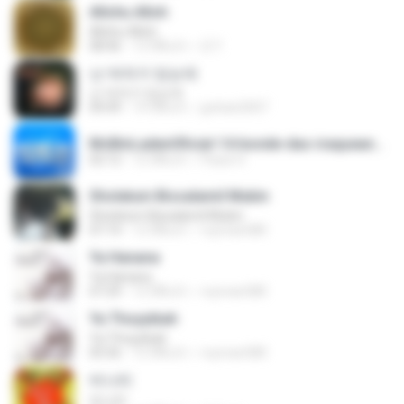
Allohu Alloh
Allohu Alloh
08:46
13 ปีที่แล้ว
i2 Y.
난 여자가 있는데
난 여자가 있는데
04:49
14 ปีที่แล้ว
jyehan2007
McBinLadenOficial-14-bonde-das-iraqueanas-132e3a.mp3
02:12
12 ปีที่แล้ว
Paulo H.
Sholatum Bissalamil Mubin
Sholatum Bissalamil Mubin
07:14
12 ปีที่แล้ว
royman580
Ya Hanana
Ya Hanana
07:29
12 ปีที่แล้ว
royman580
Ya Thoyyibah
Ya Thoyyibah
05:56
12 ปีที่แล้ว
royman580
비나리
비나리