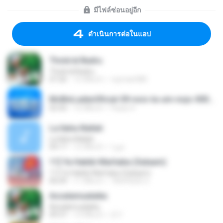
มีไฟล์ซ่อนอยู่อีก
ดำเนินการต่อในแอป
Thola'al Badru
Thola'al Badru
07:26
12 ปีที่แล้ว
royman580
McBinLadenOficial-09-nois-ta-um-nojo-000c31.mp3
02:42
12 ปีที่แล้ว
Paulo H.
La Ilaha Illallah
La Ilaha Illallah
04:17
12 ปีที่แล้ว
فتح ا.
11] Ya Habibi Marhaba (Salaam)
11] Ya Habibi Marhaba (Salaam)
06:09
11 ปีที่แล้ว
TAUFIQUE S.
Assalamualaika
Assalamualaika
09:37
13 ปีที่แล้ว
i2 Y.