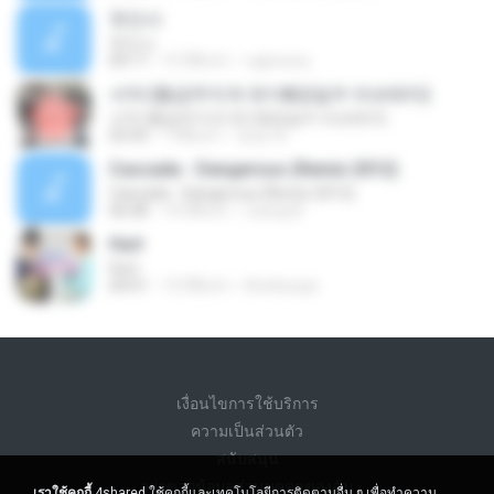
첫인사
첫인사
04:17
15 ปีที่แล้ว
capnoory
서약 (황금무지개 유이&정일우 러브테마)
서약 (황금무지개 유이&정일우 러브테마)
03:43
7 ปีที่แล้ว
호영 박.
Cascada - Dangerous (Remix 2012)
Cascada - Dangerous (Remix 2012)
06:08
14 ปีที่แล้ว
cuong N.
Hurt
Hurt
04:01
13 ปีที่แล้ว
Kristinyopi
เงื่อนไขการใช้บริการ
ความเป็นส่วนตัว
สนับสนุน
อย่าขายข้อมูลส่วนบุคคลของฉัน
เราใช้คุกกี้
4shared ใช้คุกกี้และเทคโนโลยีการติดตามอื่น ๆ เพื่อทำความ