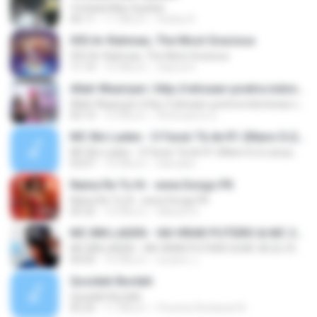
Ya Kada Man Syaduh
06:11
11 ปีที่แล้ว
Robby R.
055 Ar-Rahman, The Most Gracious
055 Ar-Rahman, The Most Gracious
11:19
10 ปีที่แล้ว
Hasrul H.
Allah Waariyan | http://rahsaan-poetra.indonesiaz.com
Allah Waariyan | http://rahsaan-poetra.indonesiaz.com
05:14
10 ปีที่แล้ว
Artimasms G.
MC Bin Laden - O Faraó Tá de R1 (Mano DJ) Lançamento 2015
MC Bin Laden - O Faraó Tá de R1 (Mano DJ) Lançamento 2015
03:07
10 ปีที่แล้ว
lelecabe
Naina Re Tu Hi - www.Songs.PK
Naina Re Tu Hi - www.Songs.PK
05:32
14 ปีที่แล้ว
Manish K.
MC BIN LADEN - VAI VIRAR PUTEIRO & MC 2K (DJ RONALDO PRODUÇOES)
MC BIN LADEN - VAI VIRAR PUTEIRO & MC 2K (DJ RONALDO PRODUÇOES)
04:05
10 ปีที่แล้ว
luciano J.
Qosidah Burdah
Qosidah Burdah
05:25
11 ปีที่แล้ว
Pecinta Sholawat N.