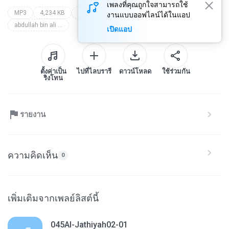
เพลงที่คุณถูกใจสามารถใช้
MP3
4,234 KB
Other
joz(10) hezb(20)1/4page194-19
งานแบบออฟไลน์ได้ในแอป
abdullah bin ali basfar
เปิดแอป
ตั้งค่าเป็น
ไปที่ไลบรารี
ดาวน์โหลด
ใช้ร่วมกัน
ริงโทน
รายงาน
ความคิดเห็น
0
เพิ่มเติมจากเพลย์ลิสต์นี้
045Al-Jathiyah02-01