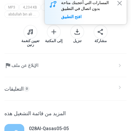
المسارات التي أعجبتك متاحة
MP3
4,234 KB
Other
joz(10) hezb(20)1/4page194-19
بدون اتصال في التطبيق
abdullah bin ali basfar
افتح التطبيق
مشاركة
تنزيل
إلى المكتبة
تعيين كنغمة
رنين
الإبلاغ عن ملف
التعليقات
0
المزيد من قائمة التشغيل هذه
028Al-Qasas05-05