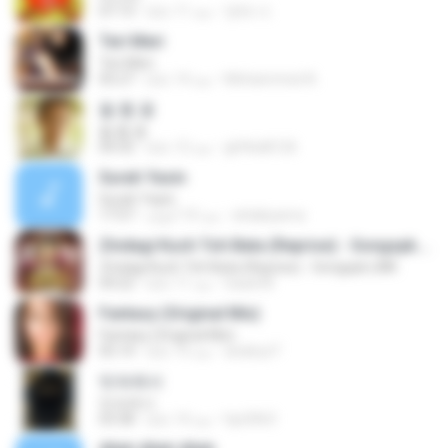
정태 서.
منذ 11 عامًا
07:13
Teri Meri
Teri Meri
Mohammed A.
منذ 14 عامًا
05:27
돌 틈 꽃
돌 틈 꽃
ghfkddl126
منذ 12 عامًا
04:32
Surah Yasin
Surah Yasin
attakiyama
منذ 10 أعوام
17:57
Zindagi Kuch Toh Bata (Reprise) - Songspk.LINK
Zindagi Kuch Toh Bata (Reprise) - Songspk.LINK
Saad M.
منذ 11 عامًا
04:22
Fantasy (Original Mix)
Fantasy (Original Mix)
andinyt7
منذ 15 عامًا
05:14
빗속에서
빗속에서
hje3063
منذ 14 عامًا
03:38