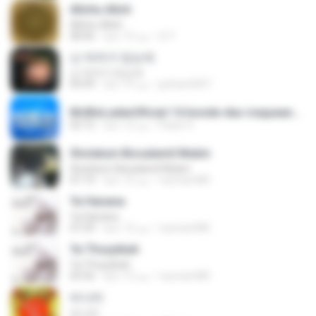
Allohu Alloh
Allohu Alloh
i2 Y.
منذ 13 عامًا
08:46
난 여자가 있는데
난 여자가 있는데
jyehan2007
منذ 14 عامًا
04:49
McBinLadenOficial-14-bonde-das-iraqueanas-132e3a.mp3
Paulo H.
منذ 12 عامًا
02:12
Sholatum Bissalamil Mubin
Sholatum Bissalamil Mubin
royman580
منذ 12 عامًا
07:14
Ya Hanana
Ya Hanana
royman580
منذ 12 عامًا
07:29
Ya Thoyyibah
Ya Thoyyibah
royman580
منذ 12 عامًا
05:56
비나리
비나리