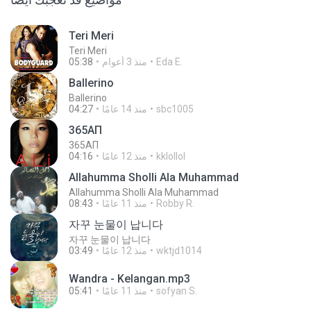
Teri Meri
Teri Meri
Eda E.
منذ 3 أعوام
05:38
Ballerino
Ballerino
sbc1005
منذ 14 عامًا
04:27
365АП
365АП
kklollol
منذ 12 عامًا
04:16
Allahumma Sholli Ala Muhammad
Allahumma Sholli Ala Muhammad
Robby R.
منذ 11 عامًا
08:43
자꾸 눈물이 납니다
자꾸 눈물이 납니다
wktjd1014
منذ 12 عامًا
03:49
Wandra - Kelangan.mp3
sofyan S.
منذ 11 عامًا
05:41