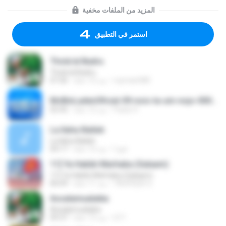
المزيد من الملفات مخفية
استمر في التطبيق
Thola'al Badru
Thola'al Badru
royman580
منذ 12 عامًا
07:26
McBinLadenOficial-09-nois-ta-um-nojo-000c31.mp3
Paulo H.
منذ 12 عامًا
02:42
La Ilaha Illallah
La Ilaha Illallah
فتح ا.
منذ 12 عامًا
04:17
11] Ya Habibi Marhaba (Salaam)
11] Ya Habibi Marhaba (Salaam)
TAUFIQUE S.
منذ 11 عامًا
06:09
Assalamualaika
Assalamualaika
i2 Y.
منذ 13 عامًا
09:37