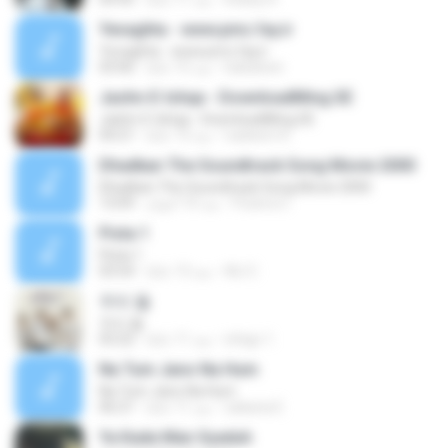
Yevaghta - www.pmc.fay.ir
Yevaghta - www.pmc.fay.ir
babaloen
منذ 15 عامًا
03:06
Jashn-E-Ishqa - DownloadMing.SE
Jashn-E-Ishqa - DownloadMing.SE
nadeem K.
منذ 13 عامًا
04:21
Dhadkan The Soundtrack Song Movie 2000
Dhadkan The Soundtrack Song Movie 2000
Putera U.
منذ 10 أعوام
13:09
Pista 1
Pista 1
ALI C.
منذ 13 عامًا
03:54
우리 둘
우리 둘
ichigo 1.
منذ 11 عامًا
03:22
Na Tum Jano Na Hum
Na Tum Jano Na Hum
zakaria E.
منذ 11 عامًا
06:21
Ya Kada Man Syaduh