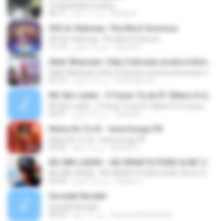
Ya Kada Man Syaduh
Robby R.
منذ 11 عامًا
06:11
055 Ar-Rahman, The Most Gracious
055 Ar-Rahman, The Most Gracious
Hasrul H.
منذ 10 أعوام
11:19
Allah Waariyan | http://rahsaan-poetra.indonesiaz.com
Allah Waariyan | http://rahsaan-poetra.indonesiaz.com
Artimasms G.
منذ 10 أعوام
05:14
MC Bin Laden - O Faraó Tá de R1 (Mano DJ) Lançamento 2015
MC Bin Laden - O Faraó Tá de R1 (Mano DJ) Lançamento 2015
lelecabe
منذ 10 أعوام
03:07
Naina Re Tu Hi - www.Songs.PK
Naina Re Tu Hi - www.Songs.PK
Manish K.
منذ 14 عامًا
05:32
MC BIN LADEN - VAI VIRAR PUTEIRO & MC 2K (DJ RONALDO PRODUÇOES)
MC BIN LADEN - VAI VIRAR PUTEIRO & MC 2K (DJ RONALDO PRODUÇOES)
luciano J.
منذ 10 أعوام
04:05
Qosidah Burdah
Qosidah Burdah
Pecinta Sholawat N.
منذ 11 عامًا
05:25