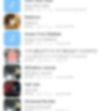
Allah Allah Allah
Allah Allah Allah
Pecinta Sholawat N.
منذ 11 عامًا
03:55
Ballerino
Ballerino
bioman332
منذ 11 عامًا
04:27
Azaan from Makkah
Azaan from Makkah
Hàdziq M.
منذ 11 عامًا
02:57
서약 (황금무지개 유이&정일우 러브테마)
서약 (황금무지개 유이&정일우 러브테마)
영일 강.
منذ 8 أعوام
03:43
Miftakhul Jannah
Miftakhul Jannah
royman580
منذ 12 عامًا
06:44
¾Æ¹öÁö
¾Æ¹öÁö
aprillee08
منذ 12 عامًا
04:45
Sholawat Burdah
Sholawat Burdah
Robby R.
منذ 11 عامًا
04:45