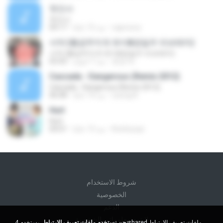
첫인사
첫인사
capnoory
منذ 15 عامًا
04:17
서약 (황금무지개 유이&정일우 러브테마)
서약 (황금무지개 유이&정일우 러브테마)
호영 박.
منذ 7 أعوام
03:43
Cascada - Dangerous (Remix 2012)
Cascada - Dangerous (Remix 2012)
cuong N.
منذ 14 عامًا
06:08
Hurt
Hurt
Kristinyopi
منذ 13 عامًا
04:01
شروط الاستخدام
الخصوصية
الدعم
لا تبيع معلوماتي الشخصية
نحن نستخدم ملفات تعريف الارتباط.
يستخدم 4shared ملفات تعريف الارتباط