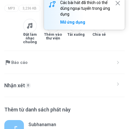
Các bài hát đã thích có thể
dùng ngoại tuyến trong ứng
MP3
3,236 KB
dụng
Mở ứng dụng
Đặt làm
Thêm vào
Tải xuống
Chia sẻ
nhạc
thư viện
chuông
Báo cáo
Nhận xét
0
Thêm từ danh sách phát này
Subhanaman