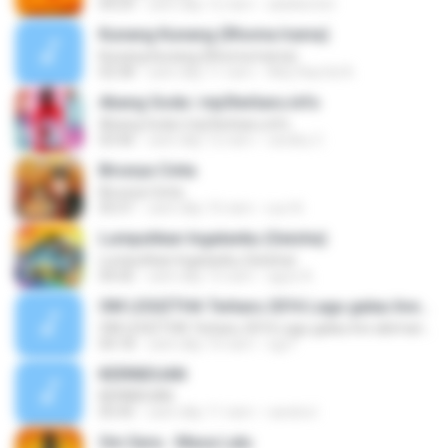
04:29
cách đây 12 năm
adeklentet
Kunang Kunang (Rhoma Irama)
Kunang Kunang (Rhoma Irama)
02:58
cách đây 11 năm
Alby Naufal A.
Abang Goda | mp3terbaru.info
Abang Goda | mp3terbaru.info
03:46
cách đây 12 năm
randhy C.
Birunya Cinta
Birunya Cinta
05:51
cách đây 10 năm
sun N.
Lumpuhkan Ingatanku (Geisha)
Lumpuhkan Ingatanku (Geisha)
04:56
cách đây 13 năm
aguz A.
OM LEGIZTHA Terbaru 2016 Lagu galau live abimanyu
OM LEGIZTHA Terbaru 2016 Lagu galau live abimanyu
04:18
cách đây 10 năm
ogi F.
KERINDUAN
KERINDUAN
05:45
cách đây 11 năm
candra I.
Om Sera - Masa Lalu