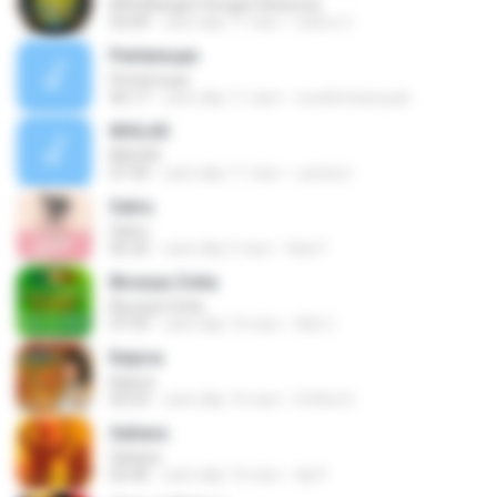
KPK [Kangen Pengen Ketemu]
03:09
cách đây 11 năm
Satrio U.
Pertemuan
Pertemuan
06:17
cách đây 11 năm
rezafirchansyah
IKHLAS
IKHLAS
07:34
cách đây 11 năm
candra I.
Satru
Satru
05:32
cách đây 5 năm
Ade F.
Birunya Cinta
Birunya Cinta
07:59
cách đây 10 năm
Riki C.
Kejora
Kejora
05:23
cách đây 10 năm
Erlitha S.
Sahara
Sahara
02:40
cách đây 10 năm
Aji P.