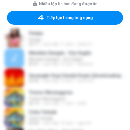
Nhiều tệp tin hơn đang được ẩn
Tiếp tục trong ứng dụng
Penipu
Penipu
03:17
cách đây 11 năm
Satrio U.
Mendem Kangen - Eny Sagita
Mendem Kangen - Eny Sagita
05:41
cách đây 12 năm
Apastoe
Secangkir Kopi Dandut Koplo [downloadmp3.terbaru.in] - Sodiq - Monata.mp3
05:05
cách đây 14 năm
devin.brs
Tresno Waranggono
Tresno Waranggono
05:13
cách đây 11 năm
ali M.
Cinta Terbaik
Cinta Terbaik
04:04
cách đây 13 năm
aguz A.