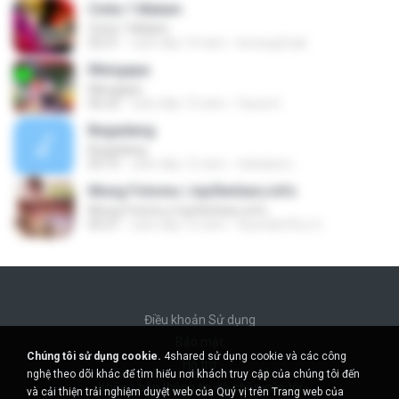
Cinta 1 Malam
Cinta 1 Malam
02:51
cách đây 14 năm
berang2.kali
Mengapa
Mengapa
06:22
cách đây 13 năm
Fauzul I.
Begadang
Begadang
03:15
cách đây 12 năm
Sahabat L.
Mung Fotomu | mp3terbaru.info
Mung Fotomu | mp3terbaru.info
05:21
cách đây 12 năm
Diyon&#39;z O.
Điều khoản Sử dụng
Bảo mật
Chúng tôi sử dụng cookie.
4shared sử dụng cookie và các công
Hỗ trợ
nghệ theo dõi khác để tìm hiểu nơi khách truy cập của chúng tôi đến
Không bán thông tin cá nhân của tôi
và cải thiện trải nghiệm duyệt web của Quý vị trên Trang web của