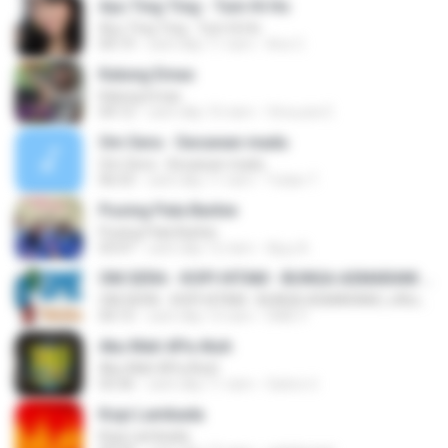
Ayu Ting Ting - Tum Hi Ho
Ayu Ting Ting - Tum Hi Ho
04:19
cách đây 11 năm
Aris C.
Kalung Emas
Kalung Emas
04:12
cách đây 10 năm
Vinouzie E.
Om Sera - Secawan madu
Om Sera - Secawan madu
06:53
cách đây 11 năm
Yulian T.
Pusing Pala Barbie
Pusing Pala Barbie
03:47
cách đây 12 năm
Ajuy A.
OM.SERA - KOPI HITAM - BUNGA ASMARANI ( official Music and Video by Danang Multimedia Entertaiment )
OM.SERA - KOPI HITAM - BUNGA ASMARANI ( official Music and Video by Danang Multimedia Entertaiment )
04:15
cách đây 13 năm
DME P.
Aku Mah APa Atuh
Aku Mah APa Atuh
03:36
cách đây 11 năm
Satrio U.
Kopi Lambada
Kopi Lambada