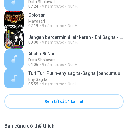
Duta Sholawat
07:24
9 năm trước
Nur H.
Oplosan
Mayasari
07:19
9 năm trước
Nur H.
Jangan bercermin di air keruh - Eni Sagita - pandumusica.info.mp3
00:00
9 năm trước
Nur H.
Allahu Bi Nur
Duta Sholawat
04:06
9 năm trước
Nur H.
Turi Turi Putih-eny sagita-Sagita [pandumusica.info].mp3
Eny Sagita
05:55
9 năm trước
Nur H.
Xem tất cả 51 bài hát
Bạn cũng có thể thích