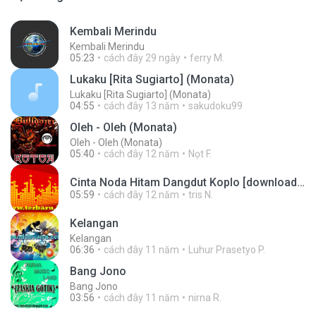
Kembali Merindu
Kembali Merindu
05:23
cách đây 29 ngày
ferry M.
Lukaku [Rita Sugiarto] (Monata)
Lukaku [Rita Sugiarto] (Monata)
04:55
cách đây 13 năm
sakudoku99
Oleh - Oleh (Monata)
Oleh - Oleh (Monata)
05:40
cách đây 12 năm
Nọt F.
Cinta Noda Hitam Dangdut Koplo [downloadmp3.terbaru.in] Anjar Agustin Monata.mp3
05:59
cách đây 12 năm
tris N.
Kelangan
Kelangan
06:36
cách đây 11 năm
Luhur Prasetyo P.
Bang Jono
Bang Jono
03:56
cách đây 11 năm
nirna R.