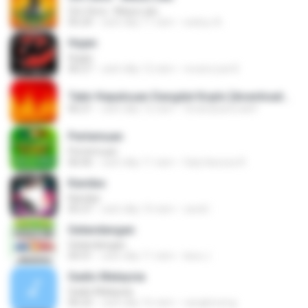
Om Sera - Masa Lalu
05:24
cách đây 11 năm
wahyu A.
Hujan
Hujan
06:27
cách đây 12 năm
revanz part2
Tabir Kepalsuan Dangdut Koplo [downloadmp3.terbaru.in] Sodiq Monata.mp3
06:21
cách đây 12 năm
ferdicasanova69
Pertemuan
Pertemuan
06:06
cách đây 11 năm
Galy Kanzza R.
Kandas
Kandas
05:37
cách đây 10 năm
randi I.
Gelandangan
Gelandangan
04:31
cách đây 11 năm
lana J.
Gadis Malaysia
Gadis Malaysia
06:22
cách đây 16 năm
cangkirseng