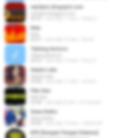
mp3qms.blogspot.com
mp3qms.blogspot.com
06:29
cách đây 11 năm
Hady Q.
Rela
Rela
05:07
cách đây 10 năm
Rini A.
Talining Asmoro
Talining Asmoro
04:23
cách đây 12 năm
Ferry S.
Sejuta Luka
Sejuta Luka
04:48
cách đây 11 năm
nirna R.
Pikir Keri
Pikir Keri
03:48
cách đây 8 năm
Eti maryati
Sewu Kutho
Sewu Kutho
04:08
cách đây 10 năm
Yatimin M.
KPK [Kangen Pengen Ketemu]