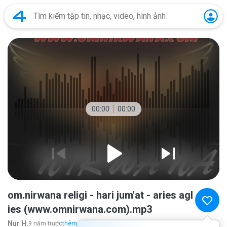
00:00
00:00
om.nirwana religi - hari jum'at - aries agl
ies (www.omnirwana.com).mp3
Nur H.
9 năm trước
thêm...