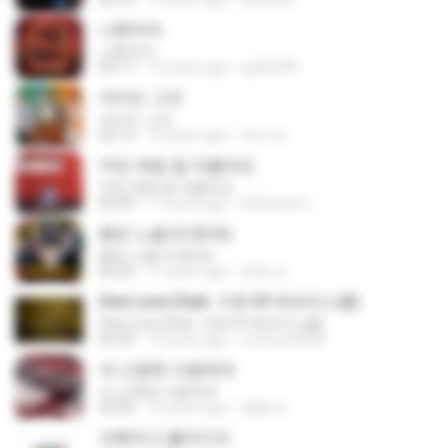
나쁜여자
나쁜여자
03:17
13 years ago
sja02045
아마도 그건
아마도 그건
03:13
10 years ago
재석 박.
우린 제법 잘 어울려요
우린 제법 잘 어울려요
03:34
11 years ago
Katherine L.
붉은 노을 (이문세)
붉은 노을 (이문세)
04:25
11 years ago
준호 심.
One Love (feat. 가희 Of 애프터스쿨)
One Love (feat. 가희 Of 애프터스쿨)
03:33
13 years ago
moosun4448
내 소중한 사람에게
내 소중한 사람에게
04:06
10 years ago
봉열 장.
오빠라고 불러다오