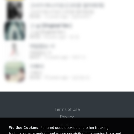
그녀가 떠나가요 (그리운 엄마에게)
그녀가 떠나가요 (그리운 엄마에게)
03:55
12 years ago
tpwns957
그 날 (Original Ver.)
그 날 (Original Ver.)
04:52
8 years ago
정 정.
대답없는 너
대답없는 너
04:27
12 years ago
재우 이.
거북이
거북이
03:43
10 years ago
김민정 민.
Terms of Use
Privacy
Support
We Use Cookies.
4shared uses cookies and other tracking
Do not sell my personal information
technologies to understand where our visitors are coming from and