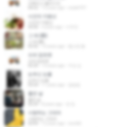
오빠라고 불러다오
04:52
13 years ago
soda4747
사건의 지평선
사건의 지평선
05:00
4 years ago
이주연
그 애 (愛)
그 애 (愛)
03:42
10 years ago
황교영 황.
슈퍼 잡초맨
슈퍼 잡초맨
05:20
13 years ago
우성 심.
눈부신 눈물
눈부신 눈물
03:54
11 years ago
깔깔깔
좋은 날
좋은 날
05:29
8 years ago
정 정.
사랑하는 그대여
사랑하는 그대여
03:09
12 years ago
woni66