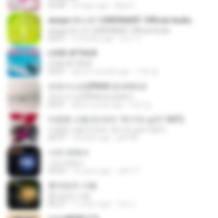
03:30
23 days ago
황영지
aespa 에스파 'LEMONADE' Official Audio
aespa 에스파 'LEMONADE' Official Audio
03:07
2 months ago
준규 이.
LOVE ATTACK
LOVE ATTACK
03:01
about a month ago
수혁 장.
모르시나요(PROD.로코베리)
모르시나요(PROD.로코베리)
05:01
about a year ago
지빈 임.
미련한 사랑 (드라마 '위기의 남자' OST)
미련한 사랑 (드라마 '위기의 남자' OST)
03:37
14 years ago
plk748
너의 뒤에서
너의 뒤에서
04:53
14 years ago
cd0117
혼자만의 사랑
혼자만의 사랑
05:27
11 years ago
Yeo J.