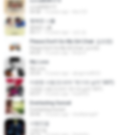
єЈ»зёЮ№«ГЭ
єЈ»зёЮ№«ГЭ
04:38
14 years ago
klsc123
행복한 나를
행복한 나를
04:11
13 years ago
성진 윤.
Please Don't Go My Girl (feat. 김조한)
Please Don't Go My Girl (feat. 김조한)
04:29
13 years ago
Brian K.
My Love
My Love
03:24
13 years ago
qkrgyrms8523
미련한 사랑 (드라마 '위기의 남자' OST)
미련한 사랑 (드라마 '위기의 남자' OST)
03:37
14 years ago
hsa0522
Everlasting Sunset
Everlasting Sunset
04:46
14 years ago
chutikarngolf
사랑인걸
사랑인걸
04:16
14 years ago
tlswprbs