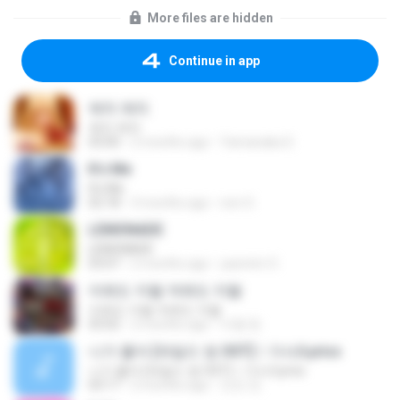
More files are hidden
Continue in app
캐치 캐치
캐치 캐치
03:00
2 months ago
Yamanaka S.
It′s Me
It′s Me
02:18
3 months ago
non O.
LEMONADE
LEMONADE
03:07
2 months ago
yasmim O.
이래도 지랄 저래도 지랄
이래도 지랄 저래도 지랄
03:02
2 months ago
미향 한.
니가 좋아 [와일드 씽 OST]ㅣ가사/Lyrics
니가 좋아 [와일드 씽 OST]ㅣ가사/Lyrics
03:17
2 months ago
인진 전.