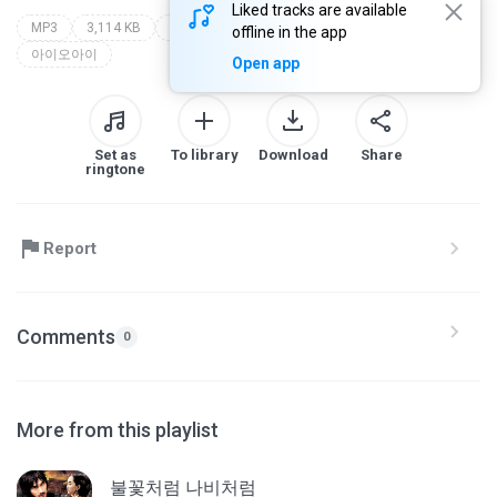
Liked tracks are available
MP3
3,114 KB
팝 > 발라드, 팝 > 댄스 팝
i.o.i 3rd mini album [i.o.i : loop]
offline in the app
아이오아이
Open app
Set as
To library
Download
Share
ringtone
Report
Comments
0
More from this playlist
불꽃처럼 나비처럼