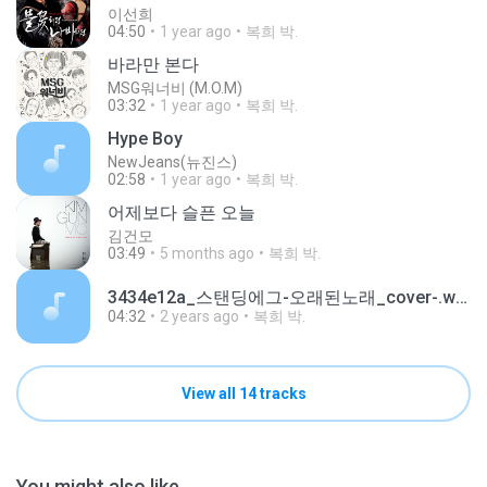
이선희
04:50
1 year ago
복희 박.
바라만 본다
MSG워너비 (M.O.M)
03:32
1 year ago
복희 박.
Hype Boy
NewJeans(뉴진스)
02:58
1 year ago
복희 박.
어제보다 슬픈 오늘
김건모
03:49
5 months ago
복희 박.
3434e12a_스탠딩에그-오래된노래_cover-.wav
04:32
2 years ago
복희 박.
View all 14 tracks
You might also like