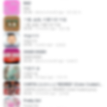
BAD
BAD
02:36
about a month ago
문지영 여.
기쁨, 슬픔, 아름다운 마음
기쁨, 슬픔, 아름다운 마음
04:36
4 months ago
정은 홍.
예술이야
예술이야
04:40
6 years ago
김용겸
DIGIDI DIGIDI
DIGIDI DIGIDI
03:34
about a month ago
lucile D.
마음의 숲
마음의 숲
03:08
29 days ago
카라 박.
CORTIS (코르티스) 'REDRED' (Color Coded Lyrics)
CORTIS (코르티스) 'REDRED' (Color Coded Lyrics)
02:42
3 months ago
정예환
Pretty Girl
Pretty Girl