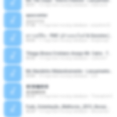
Mc Tati Zaqui - Eterno Daleste - Lançamento 2014.mp3
02:41
12 mga taon na ang nakalipas
Sabrina A.
apascentar
apascentar
07:08
17 mga taon na ang nakalipas
josysilver22
ตราบธุรีดิน - PMC ปู่จ๋านลองไมค์ & Sixonine ( Cover Version ).mp3
04:04
11 mga taon na ang nakalipas
KingSongCP แ.
Thiago Brava Cristiano Araujo Mr. Catra - Ta Soltinha.mp3
03:30
13 mga taon na ang nakalipas
rudiere07
Mc Nandinho Malandramente - Lançamento 2016.mp3
03:04
10 mga taon na ang nakalipas
Dj A.
�ʧ�ѹ���
�ʧ�ѹ���
05:29
12 mga taon na ang nakalipas
Thanaphat K.
Funk_Ostentação_Melhores_2013_Novas MC GUIME, MC LON, MC RODOLFINHO, MC NEGUINHO DO KAXETA, MC Leo Da Baixada, MC Boy Do CHarmes.mp3
35:29
13 mga taon na ang nakalipas
alexsander_patel