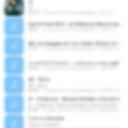
쿵
쿵
03:10
10 mga taon na ang nakalipas
동규 김.
Set De Funk 2015 - As Melhores Musica lançamentos ''Dj Jhóòm''.mp3
58:21
12 mga taon na ang nakalipas
Jhóòm S.
MC Lon Reggae do Lon ( Aúdio Oficial ) DJ Gui Beats.mp3
01:41
12 mga taon na ang nakalipas
Carlinhos C.
เขาขอไลน์ อ้ายขอลา - มนต์แคน แก่นคูน.mp3
03:49
11 mga taon na ang nakalipas
nuk19991
Äð - ¾Ö»ó
Äð - ¾Ö»ó
03:30
13 mga taon na ang nakalipas
pbk961119
01 - Poderosa - Wesley Safadão e Garota Safada - Promocional Dezembro
01 - Poderosa - Wesley Safadão e Garota Safada - Promocional Dezembro
02:34
10 mga taon na ang nakalipas
gisellefisio_cbq
ใจนักเลง Karaoke
ใจนักเลง Karaoke