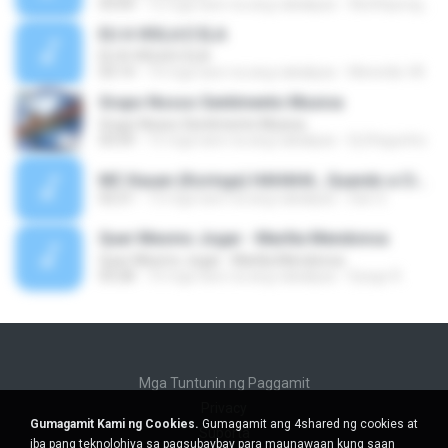
03:04
12 mga taon na ang nakalipas
Wutthipong P.
EU A VIOLA E ELA
EU A VIOLA E ELA
03:14
14 mga taon na ang nakalipas
Meninão V8
Grupo Nosso Sentimento Musica
Grupo Nosso Sentimento Musica
03:59
15 mga taon na ang nakalipas
Dj Dhiguinho
MC Kauan (Koringa) HAHAHA , Quando a Cidade Pega Fogo Música nova 2014 (DJ PERERA) ZIKA.mp3
02:21
13 mga taon na ang nakalipas
Dan S.
Quer Mesmo Jogar - Marília Mendonca
Quer Mesmo Jogar - Marília Mendonca
03:28
10 mga taon na ang nakalipas
Dyego R.
Mga Tuntunin ng Paggamit
Privacy
Gumagamit Kami ng Cookies.
Gumagamit ang 4shared ng cookies at
Suporta
iba pang teknolohiya sa pagsubaybay para maunawaan kung saan