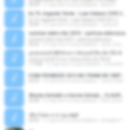
ѕЕС§§Т№Ё№ Feat. а»ТЗЕХ ѕГѕФБЕ-ЕТєТ№Щ№
04:53
11 mga taon na ang nakalipas
MaxGi C.
Eu Tô Jogando Verde - Luan Satana ( DVD 2011 )
Eu Tô Jogando Verde - Luan Satana ( DVD 2011 )
03:09
12 mga taon na ang nakalipas
Juliana R.
summer eletro hits 2010 - sanfona eletronica
summer eletro hits 2010 - sanfona eletronica
06:35
16 mga taon na ang nakalipas
dudu_muy_loko
ลูกทุ่งแดนซ์ 2014 สงการต์แดนซ์ ดีเจ ต้น รีมิกซ์
ลูกทุ่งแดนซ์ 2014 สงการต์แดนซ์ ดีเจ ต้น รีมิกซ์
1:19:48
12 mga taon na ang nakalipas
powerbass2009
FUNK PROIBIDÃO 2012 MC FRANK MC SMITH MC LON MC DEDE MC DALESTE MC ROBA CENA MC K9 MC LUAN MC DINHO DA VP MC KELVINHO MC YOSHI MC DUHZINHO DA VR MC NOBRUH MC GALO SP - HINO PCC - PRIMEIRO COMANDO .mp3
03:33
12 mga taon na ang nakalipas
Castornidas
Wesley Safadão e Garota Safada _ CLAUDIA LEITE_REMIX_DJAMOROSO 2014.mp3
03:08
12 mga taon na ang nakalipas
flavio.oliveira78
เชือกวิเศษ ลาบานูน.mp3
04:45
11 mga taon na ang nakalipas
kriangkrai T.