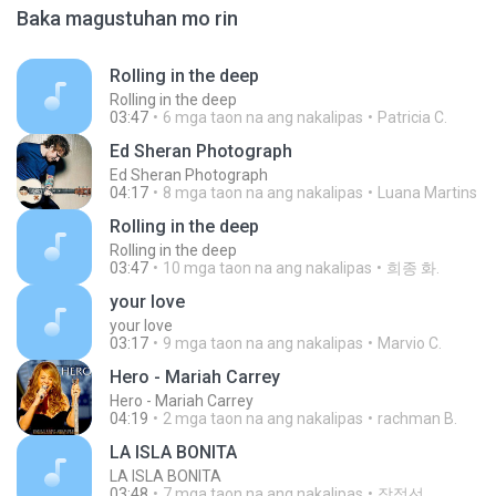
Baka magustuhan mo rin
Rolling in the deep
Rolling in the deep
03:47
6 mga taon na ang nakalipas
Patricia C.
Ed Sheran Photograph
Ed Sheran Photograph
04:17
8 mga taon na ang nakalipas
Luana Martins
Rolling in the deep
Rolling in the deep
03:47
10 mga taon na ang nakalipas
희종 화.
your love
your love
03:17
9 mga taon na ang nakalipas
Marvio C.
Hero - Mariah Carrey
Hero - Mariah Carrey
04:19
2 mga taon na ang nakalipas
rachman B.
LA ISLA BONITA
LA ISLA BONITA
03:48
7 mga taon na ang nakalipas
장정선