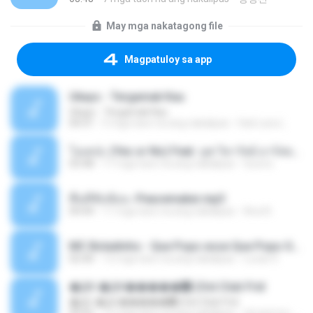
May mga nakatagong file
Magpatuloy sa app
Ukays - Tergamak Kau
Ukays - Tergamak Kau
04:31
5 mga taon na ang nakalipas
Hati Lara L.
โอเคป่ะ (Yes or No) Feat. นุช วิลาวัลย์ อาร์สยาม - Flame.mp3
03:48
11 mga taon na ang nakalipas
tsuora
พื้นที่ซับซ้อน -Peacemaker.mp3
04:44
11 mga taon na ang nakalipas
Ana N.
MC Boladinho - Que Popo esse Que Popo Gigante (DjWn) (áudio Oficial).mp3
02:40
12 mga taon na ang nakalipas
Lucas S.
�Ԫ �Ԫ�����԰ (Ost.Club Frid
�Ԫ �Ԫ�����԰ (Ost.Club Frid