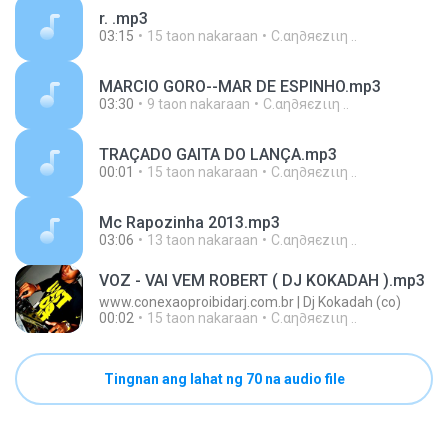
r. .mp3
03:15
15 taon nakaraan
C.αη∂яєzιιη ..
MARCIO GORO--MAR DE ESPINHO.mp3
03:30
9 taon nakaraan
C.αη∂яєzιιη ..
TRAÇADO GAITA DO LANÇA.mp3
00:01
15 taon nakaraan
C.αη∂яєzιιη ..
Mc Rapozinha 2013.mp3
03:06
13 taon nakaraan
C.αη∂яєzιιη ..
VOZ - VAI VEM ROBERT ( DJ KOKADAH ).mp3
www.conexaoproibidarj.com.br | Dj Kokadah (co)
00:02
15 taon nakaraan
C.αη∂яєzιιη ..
Tingnan ang lahat ng 70 na audio file