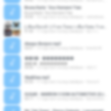
04:42
12 mga taon na ang nakalipas
doraemon_bestdan
Bruna Karla ' Sou Humano' Faix
Bruna Karla ' Sou Humano' Faix
05:00
16 mga taon na ang nakalipas
carlosbizarelo1
( เสียงเรียกเข้า ) ร้ายๆ-ใจหมา-เชือกวิเศษ-ว้าเหว่.mp3
01:46
11 mga taon na ang nakalipas
อัยการ เ.
Always Bonjovi.mp3
03:07
13 mga taon na ang nakalipas
brando M.
��â� - ��������
��â� - ��������
04:50
12 mga taon na ang nakalipas
패턴 C.
Sky&Sea.mp3
05:26
11 mga taon na ang nakalipas
Ouma S.
SUGAR - MARRON 5 SOM AUTOMOTIVO (DJ COTONETE BHZ).mp3
03:17
11 mga taon na ang nakalipas
DjCotonete D.