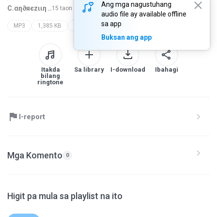
Ang mga nagustuhang
C.αη∂яєzιιη ..
15 taon nakaraan
higit pa...
audio file ay available offline
sa app
MP3
1,385 KB
Blues
dj kokadah !
www.conexaoproibidarj.com.br | dj kokadah (co)
Buksan ang app
Itakda
Sa library
I-download
Ibahagi
bilang
ringtone
I-report
Mga Komento
0
Higit pa mula sa playlist na ito