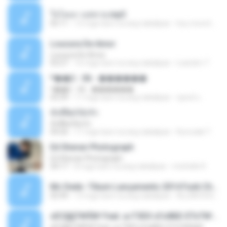
ใจโลเล-วงสหาย.mp3
05:11
12 mga taon na ang nakalipas
boy record studio[boy pala] B.
Loucura De Amor
Loucura De Amor
03:27
16 mga taon na ang nakalipas
Leandro T.
ᴹ��2 - 06 - ������
ᴹ��2 - 06 - ������
03:39
11 mga taon na ang nakalipas
ชูพงษ์ แ.
ทั้งที่ผิดก็ยังรัก
ทั้งที่ผิดก็ยังรัก
04:26
11 mga taon na ang nakalipas
Kurozaki T.
Ed Sheran Photograph
Ed Sheran Photograph
04:17
8 mga taon na ang nakalipas
michelle R.
Mc Dede -Tibum Lançamento 2014 Funk Chique Produçoes .mp3
02:44
13 mga taon na ang nakalipas
ALLAN DOUGLAS C.
ѕЕС§§Т№Ё№ Feat. а»ТЗЕХ ѕГѕФБЕ-ЕТєТ№Щ№