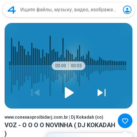
00:00
00:03
www.conexaoproibidarj.com.br | Dj Kokadah (co)
VOZ - O O O O NOVINHA ( DJ KOKADAH
)