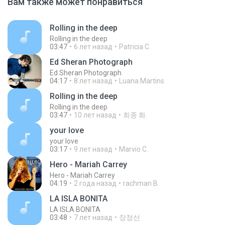
Вам также может понравиться
Rolling in the deep
Rolling in the deep
03:47
6 лет назад
Patricia C.
Ed Sheran Photograph
Ed Sheran Photograph
04:17
8 лет назад
Luana Martins
Rolling in the deep
Rolling in the deep
03:47
10 лет назад
희종 화.
your love
your love
03:17
9 лет назад
Marvio C.
Hero - Mariah Carrey
Hero - Mariah Carrey
04:19
2 года назад
rachman B.
LA ISLA BONITA
LA ISLA BONITA
03:48
7 лет назад
장정선