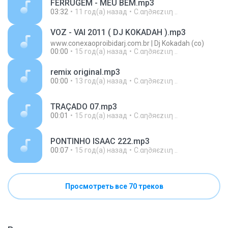
FERRUGEM - MEU BEM.mp3
03:32
11 год(а) назад
C.αη∂яєzιιη ..
VOZ - VAI 2011 ( DJ KOKADAH ).mp3
www.conexaoproibidarj.com.br | Dj Kokadah (co)
00:00
15 год(а) назад
C.αη∂яєzιιη ..
remix original.mp3
00:00
13 год(а) назад
C.αη∂яєzιιη ..
TRAÇADO 07.mp3
00:01
15 год(а) назад
C.αη∂яєzιιη ..
PONTINHO ISAAC 222.mp3
00:07
15 год(а) назад
C.αη∂яєzιιη ..
Просмотреть все 70 треков