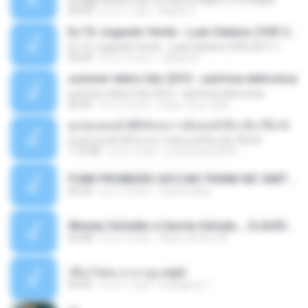
ѕЕС§§Т№Ё№ Feat. а»ТЗЕХ ѕГѕФБЕ-ЕТєТ№Щ№
04:53
il y a 11 ans
MaxGi C.
Eu Tô Jogando Verde - Luan Satana ( DVD 2011 )
Eu Tô Jogando Verde - Luan Satana ( DVD 2011 )
03:09
il y a 12 ans
Juliana R.
summer eletro hits 2010 - sanfona eletronica
summer eletro hits 2010 - sanfona eletronica
06:35
il y a 16 ans
dudu_muy_loko
ลูกทุ่งแดนซ์ 2014 สงการต์แดนซ์ ดีเจ ต้น รีมิกซ์
ลูกทุ่งแดนซ์ 2014 สงการต์แดนซ์ ดีเจ ต้น รีมิกซ์
1:19:48
il y a 12 ans
powerbass2009
FUNK PROIBIDÃO 2012 MC FRANK MC SMITH MC LON MC DEDE MC DALESTE MC ROBA CENA MC K9 MC LUAN MC DINHO DA VP MC KELVINHO MC YOSHI MC DUHZINHO DA VR MC NOBRUH MC GALO SP - HINO PCC - PRIMEIRO COMANDO .mp3
03:33
il y a 12 ans
Castornidas
Wesley Safadão e Garota Safada _ CLAUDIA LEITE_REMIX_DJAMOROSO 2014.mp3
03:08
il y a 12 ans
flavio.oliveira78
เชือกวิเศษ ลาบานูน.mp3
04:45
il y a 11 ans
kriangkrai T.