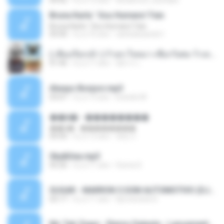
04:42
il y a 12 ans
doraemon_bestdan
Bruna Karla ' Sou Humano' Faix
Bruna Karla ' Sou Humano' Faix
05:00
il y a 16 ans
carlosbizarelo1
( เสียงเรียกเข้า ) ร้ายๆ-ใจหมา-เชือกวิเศษ-ว้าเหว่.mp3
01:46
il y a 11 ans
อัยการ เ.
Always Bonjovi.mp3
03:07
il y a 13 ans
brando M.
��â� - ��������
��â� - ��������
04:50
il y a 12 ans
패턴 C.
Sky&Sea.mp3
05:26
il y a 11 ans
Ouma S.
SUGAR - MARRON 5 SOM AUTOMOTIVO (DJ COTONETE BHZ).mp3
03:17
il y a 11 ans
DjCotonete D.