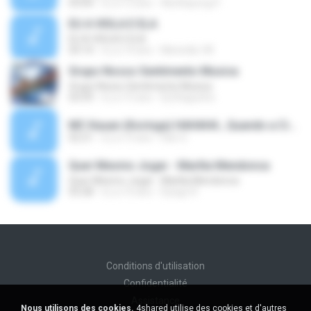
03:04
il y a 12 ans
Wutthipong P.
EU A VIOLA E ELA
EU A VIOLA E ELA
03:14
il y a 14 ans
Meninão V8
Grupo Nosso Sentimento Musica
Grupo Nosso Sentimento Musica
03:59
il y a 15 ans
Dj Dhiguinho
MC Kauan (Koringa) HAHAHA , Quando a Cidade Pega Fogo Música nova 2014 (DJ PERERA) ZIKA.mp3
02:21
il y a 13 ans
Dan S.
Quer Mesmo Jogar - Marília Mendonca
Quer Mesmo Jogar - Marília Mendonca
03:28
il y a 10 ans
Dyego R.
Conditions d'utilisation
Confidentialité
Assistance
Nous utilisons des cookies.
4shared utilise des cookies et d'autres