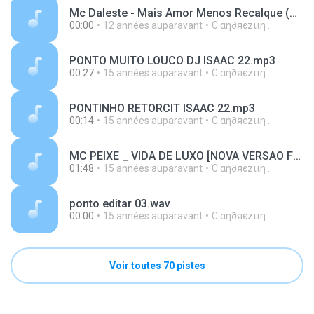
Mc Daleste - Mais Amor Menos Recalque (Dj Winton) - Lançamento 2013.mp3
00:00
12 années auparavant
C.αη∂яєzιιη ..
PONTO MUITO LOUCO DJ ISAAC 22.mp3
00:27
15 années auparavant
C.αη∂яєzιιη ..
PONTINHO RETORCIT ISAAC 22.mp3
00:14
15 années auparavant
C.αη∂яєzιιη ..
MC PEIXE _ VIDA DE LUXO [NOVA VERSAO FODA].mp3
01:48
15 années auparavant
C.αη∂яєzιιη ..
ponto editar 03.wav
00:00
15 années auparavant
C.αη∂яєzιιη ..
Voir toutes 70 pistes