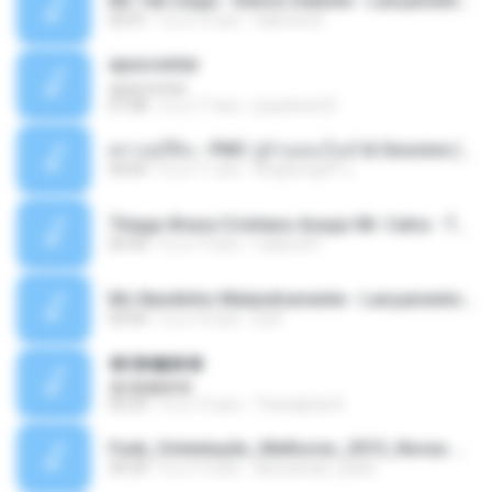
Mc Tati Zaqui - Eterno Daleste - Lançamento 2014.mp3
02:41
il y a 12 ans
Sabrina A.
apascentar
apascentar
07:08
il y a 17 ans
josysilver22
ตราบธุรีดิน - PMC ปู่จ๋านลองไมค์ & Sixonine ( Cover Version ).mp3
04:04
il y a 11 ans
KingSongCP แ.
Thiago Brava Cristiano Araujo Mr. Catra - Ta Soltinha.mp3
03:30
il y a 13 ans
rudiere07
Mc Nandinho Malandramente - Lançamento 2016.mp3
03:04
il y a 10 ans
Dj A.
�ʧ�ѹ���
�ʧ�ѹ���
05:29
il y a 12 ans
Thanaphat K.
Funk_Ostentação_Melhores_2013_Novas MC GUIME, MC LON, MC RODOLFINHO, MC NEGUINHO DO KAXETA, MC Leo Da Baixada, MC Boy Do CHarmes.mp3
35:29
il y a 13 ans
alexsander_patel