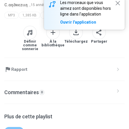
Les morceaux que vous
C.αη∂яєzιιη ..
15 années auparavant
plus...
aimez sont disponibles hors
ligne dans l'application
MP3
1,385 KB
Blues
dj kokadah !
www.conexaoproibidarj.com.br | dj kokadah (co)
Ouvrir l'application
Définir
À la
Téléchargez
Partager
comme
bibliothèque
sonnerie
Rapport
Commentaires
0
Plus de cette playlist