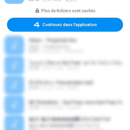
Plus de fichiers sont cachés
Continuez dans l'application
Ukays - Tergamak Kau
Ukays - Tergamak Kau
04:31
il y a 5 ans
Hati Lara L.
โอเคป่ะ (Yes or No) Feat. นุช วิลาวัลย์ อาร์สยาม - Flame.mp3
03:48
il y a 11 ans
tsuora
พื้นที่ซับซ้อน -Peacemaker.mp3
04:44
il y a 11 ans
Ana N.
MC Boladinho - Que Popo esse Que Popo Gigante (DjWn) (áudio Oficial).mp3
02:40
il y a 12 ans
Lucas S.
�Ԫ �Ԫ�����԰ (Ost.Club Frid
�Ԫ �Ԫ�����԰ (Ost.Club Frid