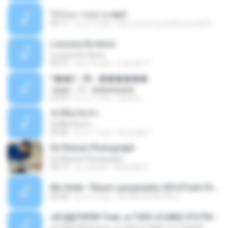
ใจโลเล-วงสหาย.mp3
05:11
il y a 12 ans
boy record studio[boy pala] B.
Loucura De Amor
Loucura De Amor
03:27
il y a 16 ans
Leandro T.
ᴹ��2 - 06 - ������
ᴹ��2 - 06 - ������
03:39
il y a 11 ans
ชูพงษ์ แ.
ทั้งที่ผิดก็ยังรัก
ทั้งที่ผิดก็ยังรัก
04:26
il y a 11 ans
Kurozaki T.
Ed Sheran Photograph
Ed Sheran Photograph
04:17
il y a 8 ans
michelle R.
Mc Dede -Tibum Lançamento 2014 Funk Chique Produçoes .mp3
02:44
il y a 13 ans
ALLAN DOUGLAS C.
ѕЕС§§Т№Ё№ Feat. а»ТЗЕХ ѕГѕФБЕ-ЕТєТ№Щ№