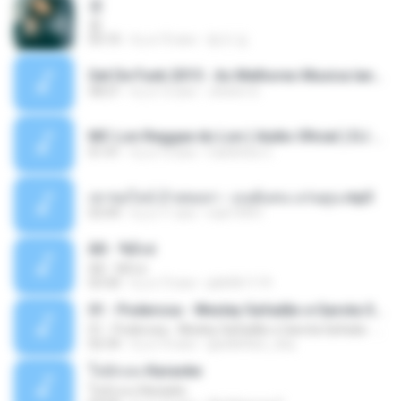
쿵
쿵
03:10
il y a 10 ans
동규 김.
Set De Funk 2015 - As Melhores Musica lançamentos ''Dj Jhóòm''.mp3
58:21
il y a 12 ans
Jhóòm S.
MC Lon Reggae do Lon ( Aúdio Oficial ) DJ Gui Beats.mp3
01:41
il y a 12 ans
Carlinhos C.
เขาขอไลน์ อ้ายขอลา - มนต์แคน แก่นคูน.mp3
03:49
il y a 11 ans
nuk19991
Äð - ¾Ö»ó
Äð - ¾Ö»ó
03:30
il y a 13 ans
pbk961119
01 - Poderosa - Wesley Safadão e Garota Safada - Promocional Dezembro
01 - Poderosa - Wesley Safadão e Garota Safada - Promocional Dezembro
02:34
il y a 10 ans
gisellefisio_cbq
ใจนักเลง Karaoke
ใจนักเลง Karaoke