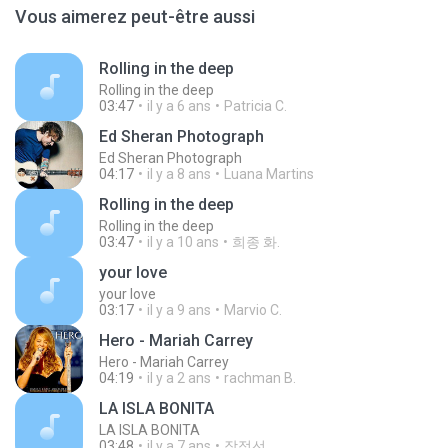
Vous aimerez peut-être aussi
Rolling in the deep
Rolling in the deep
03:47
il y a 6 ans
Patricia C.
Ed Sheran Photograph
Ed Sheran Photograph
04:17
il y a 8 ans
Luana Martins
Rolling in the deep
Rolling in the deep
03:47
il y a 10 ans
희종 화.
your love
your love
03:17
il y a 9 ans
Marvio C.
Hero - Mariah Carrey
Hero - Mariah Carrey
04:19
il y a 2 ans
rachman B.
LA ISLA BONITA
LA ISLA BONITA
03:48
il y a 7 ans
장정선