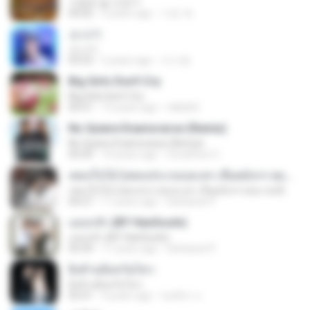
사랑은 늘 도망가
04:02
5 years ago
기은 곽.
소나기
소나기
03:53
2 years ago
이시영
Big Girls Don't Cry
Big Girls Don't Cry
04:31
13 years ago
rldkdh5
No Quiere Enamorarse (Remix)
No Quiere Enamorarse (Remix)
03:59
10 years ago
ZonaFlow O.
เพลงใบไม้ (เพลงประกอบละคร เลือดมังกร ตอน หงส์)
เพลงใบไม้ (เพลงประกอบละคร เลือดมังกร ตอน หงส์)
04:27
11 years ago
Sattawat P.
แอบกลัว (BY HanSooIn)
แอบกลัว (BY HanSooIn)
03:39
11 years ago
Sattawat P.
ยิ่งห้ามยิ่งหวั่นไหว
ยิ่งห้ามยิ่งหวั่นไหว
03:31
9 years ago
ชลธิชา จ.