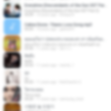
Everytime (Descendants of the Sun OST Part.2)
Everytime (Descendants of the Sun OST Part.2)
03:09
10 years ago
Atitaya R.
Celine Dione -Titanic Love Song.mp3
05:09
14 years ago
galois091
คุณแม่ไม่ว่า (เพลงประกอบละคร สาวน้อยร้อยล้าน)
คุณแม่ไม่ว่า (เพลงประกอบละคร สาวน้อยร้อยล้าน)
03:36
11 years ago
อัยการ เ.
คิดถึง
คิดถึง
03:55
11 years ago
reem6_1
จูบ
จูบ
04:35
11 years ago
RatChanOn O.
ใครจะยอม
ใครจะยอม
04:20
11 years ago
samsung_boat
사랑은 늘 도망가