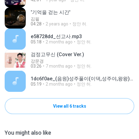
'기억을 걷는 시간'
김필
04:28
2 years ago
정안 허.
e58728dd_선고사.mp3
05:18
2 months ago
정안 허.
검정고무신 (Cover Ver.)
강문경
03:26
7 months ago
정안 허.
1dc6f0ae_(음원)성주풀이(이댁,성주야,왕왕)-진도3.mp3
05:19
2 months ago
정안 허.
View all 6 tracks
You might also like