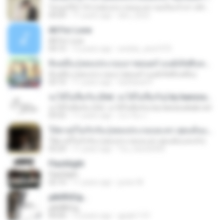
ไม่บอกก็รู้ว่ารัก (เพลงประกอบละคร ขอเป็นเจ้าสาวสักครั้งให้ชื่นใจ) [feat. ต้น ธนษิต จตุรภุช]
04:09
11 years ago
den_2522
All For Love
All For Love
04:15
12 years ago
wesley_ana1973
สิบหมื่น (เพลงประกอบภาพยนตร์ มนต์เลิฟสิบหมื่น)
สิบหมื่น (เพลงประกอบภาพยนตร์ มนต์เลิฟสิบหมื่น)
03:10
11 years ago
Sattawat P.
จะได้ไม่ลืมกัน (Ost. จะได้ไม่ลืมกัน) by banzsudsab.net
จะได้ไม่ลืมกัน (Ost. จะได้ไม่ลืมกัน) by banzsudsab.net
03:52
11 years ago
ประวีณ ก.
ให้ตายก็ไม่รักกัน (เพลงประกอบละคร สุดแค้นแสนรัก)
ให้ตายก็ไม่รักกัน (เพลงประกอบละคร สุดแค้นแสนรัก)
03:29
11 years ago
Yui_new26450
Flashlight
Flashlight
02:10
11 years ago
junior M.
µйё®іЄїд...
µйё®іЄїд...
04:00
12 years ago
gpqls1131