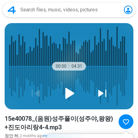
00:00
04:31
15e40078_(음원)성주풀이(성주야,왕왕)
+진도아리랑4-4.mp3
정안 허.
2 months ago
more...