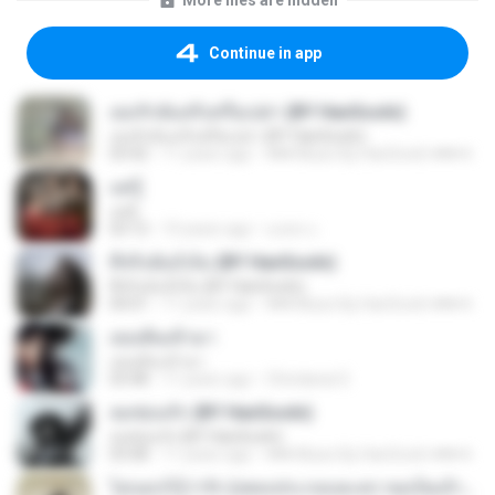
More files are hidden
Continue in app
เธอรักฉันจริงหรือเปล่า (BY HanSooIn)
เธอรักฉันจริงหรือเปล่า (BY HanSooIn)
03:42
11 years ago
♥♥♥ Music By HanSooIn ♥♥♥ ♥.
แค่รู้
แค่รู้
03:12
10 years ago
มงคล แ.
ที่จริงฉันก็เจ็บ (BY HanSooIn)
ที่จริงฉันก็เจ็บ (BY HanSooIn)
04:01
11 years ago
♥♥♥ Music By HanSooIn ♥♥♥ ♥.
เธอเดินเข้ามา
เธอเดินเข้ามา
03:48
11 years ago
Chindanai S.
ลมซ่อนรัก (BY HanSooIn)
ลมซ่อนรัก (BY HanSooIn)
03:08
11 years ago
♥♥♥ Music By HanSooIn ♥♥♥ ♥.
ไม่บอกก็รู้ว่ารัก (เพลงประกอบละคร ขอเป็นเจ้าสาวสักครั้งให้ชื่นใจ) [feat. ต้น ธนษิต จตุรภุช]