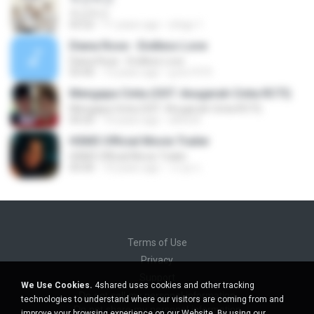
두근두근
03:22
11 years ago
ichigo 1.
Diana Rose - Endless Love
Diana Rose - Endless Love
03:40
13 years ago
g-bo1973
Mengapa Cinta (OST. Anugerah Cinta RCTI)
Mengapa Cinta (OST. Anugerah Cinta RCTI)
04:20
10 years ago
elfira N.
HSM3 Official Movie Trailer
HSM3 Official Movie Trailer
05:00
10 years ago
วรวุด ก.
Terms of Use
Privacy
Support
We Use Cookies.
4shared uses cookies and other tracking
Do not sell my personal information
technologies to understand where our visitors are coming from and
Do not share my personal information
improve your browsing experience on our Website. By using our