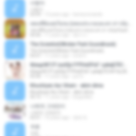
사랑아
사랑아
03:59
13 years ago
bennyromando
เพลงที่ยังแต่งไม่จบ (เพลงประกอบละคร สาวน้อยร้อยล้าน)
เพลงที่ยังแต่งไม่จบ (เพลงประกอบละคร สาวน้อยร้อยล้าน)
04:36
11 years ago
อัยการ เ.
The Scientist(Wicker Park Soundtrack)
The Scientist(Wicker Park Soundtrack)
05:07
11 years ago
erick G.
б¤идґйГСЎ (аѕЕ§»ГРЎНєЕР¤Г гµйа§ТЁС№·Гм) [AeLOAD]
б¤идґйГСЎ (аѕЕ§»ГРЎНєЕР¤Г гµйа§ТЁС№·Гм) [AeLOAD]
03:36
11 years ago
put S.
Khushiyan Aur Gham - akim dima
Khushiyan Aur Gham - akim dima
05:15
11 years ago
boypinkko
나에게 그대만이
나에게 그대만이
03:51
10 years ago
영배 박.
卡农
卡农