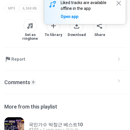
Liked tracks are available
offline in the app
MP3
6,368 KB
Open app
Set as
To library
Download
Share
ringtone
Report
Comments
0
More from this playlist
국민가수 박창근 베스트10
42:01
1 year ago
정안 허.