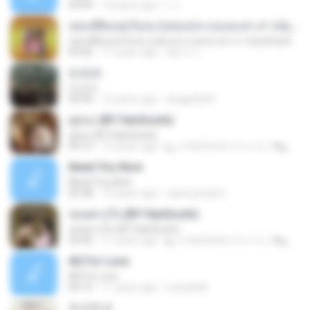
04:49
14 years ago
L J.
เพลงที่ยังแต่งไม่จบ (เพลงประกอบละคร สาวน้อยร้อยล้าน)
เพลงที่ยังแต่งไม่จบ (เพลงประกอบละคร สาวน้อยร้อยล้าน)
04:36
11 years ago
อัยการ เ.
또르르
또르르
04:00
15 years ago
skagpfla93
คู่คอง (BY HanSooIn)
คู่คอง (BY HanSooIn)
04:12
10 years ago
◣ ๏ HanSooIn สาขา 2 ๏ ◥ ◣.
Need You Now
Need You Now
03:38
15 years ago
clairesanders
หมดดวงใจ (BY HanSooIn)
หมดดวงใจ (BY HanSooIn)
03:45
11 years ago
◣ ๏ HanSooIn สาขา 2 ๏ ◥ ◣.
All For Love
All For Love
04:15
11 years ago
sueide28
두근두근