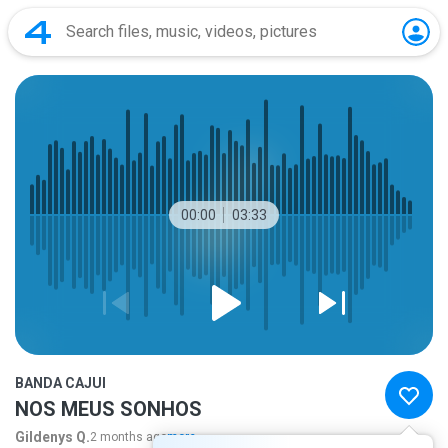
00:00
03:33
BANDA CAJUI
NOS MEUS SONHOS
Gildenys Q.
2 months ago
more...