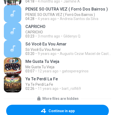
04:18
4 months ago
Jaimine A.
PENSE SO OUTRA VEZ ( Forró Dos Bairros )
PENSE SO OUTRA VEZ ( Forró Dos Bairros )
04:28
4 years ago
Andreia Santos da Silva
CAPRICHO
CAPRICHO
03:23
3 months ago
Gildenys Q.
Só Você Eu Vou Amar
Só Você Eu Vou Amar
03:20
9 years ago
Augusto Cezar Maciel de Castro
Me Gusta Tu Vieja
Me Gusta Tu Vieja
03:07
12 years ago
gatosperegrinos
Ya Te Perdí La Fe
Ya Te Perdí La Fe
02:26
11 years ago
bart_rolfi69
More files are hidden
Continue in app