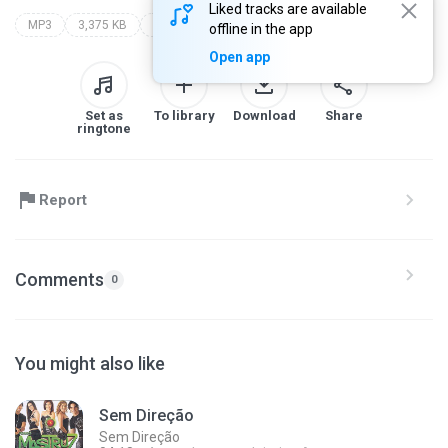
Liked tracks are available
MP3
3,375 KB
Other
banda cajui
forró antigo
offline in the app
Open app
Set as
To library
Download
Share
ringtone
Report
Comments
0
You might also like
Sem Direção
Sem Direção