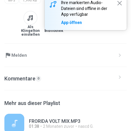
MP3
1,996 KB
Ihre markierten Audio-
Dateien sind offline in der
App verfügbar
App öffnen
Als
Zur
Herunterladen
Link
Klingelton
Bibliothek
einstellen
Melden
Kommentare
0
Mehr aus dieser Playlist
FRORIDA VOLT MIX.MP3
01:38
2 Monaten zuvor
nascd G.