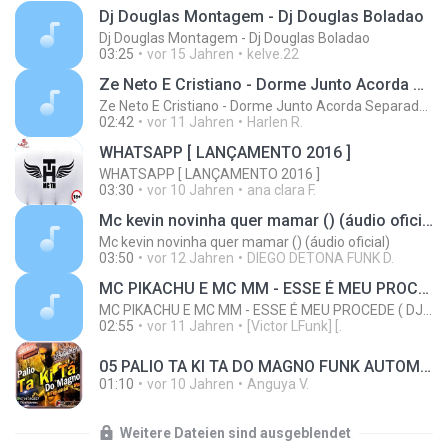
Dj Douglas Montagem - Dj Douglas Boladao
Dj Douglas Montagem - Dj Douglas Boladao
03:25
vor 15 Jahren
kelve.22
Ze Neto E Cristiano - Dorme Junto Acorda Separado - Top 20 Sertanejas de 2015
Ze Neto E Cristiano - Dorme Junto Acorda Separado - Top 20 Sertanejas de 2015
02:42
vor 11 Jahren
Harlen R.
WHATSAPP [ LANÇAMENTO 2016 ]
WHATSAPP [ LANÇAMENTO 2016 ]
03:30
vor 10 Jahren
ana clara F.
Mc kevin novinha quer mamar () (áudio oficial)
Mc kevin novinha quer mamar () (áudio oficial)
03:50
vor 12 Jahren
DIEGO DETONA FUNK D.
MC PIKACHU E MC MM - ESSE É MEU PROCEDE ( DJ CARLINHOS DA S.R )
MC PIKACHU E MC MM - ESSE É MEU PROCEDE ( DJ CARLINHOS DA S.R )
02:55
vor 11 Jahren
[Victor LFunk] [.
05 PALIO TA KI TA DO MAGNO FUNK AUTOMOTIVO VOLUME 01.mp3
01:10
vor 10 Jahren
Anguya V.
Weitere Dateien sind ausgeblendet