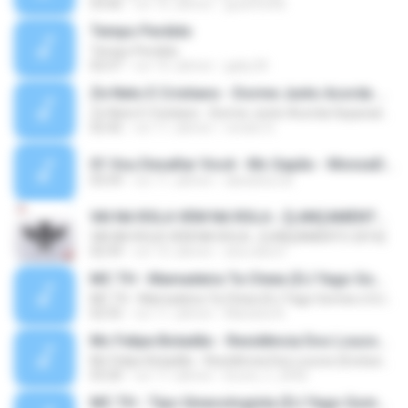
03:06
vor 16 Jahren
guzinho66
Tempo Perdido
Tempo Perdido
02:57
vor 10 Jahren
gaby M.
Ze Neto E Cristiano - Dorme Junto Acorda Separado - Top 20 Sertanejas de 2015
Ze Neto E Cristiano - Dorme Junto Acorda Separado - Top 20 Sertanejas de 2015
02:42
vor 11 Jahren
renato S.
01 Vou Desafiar Você - Mc Sapão - MonzaDJ Tocando só as Melhores (2).mp3
03:59
vor 11 Jahren
danisilva.3d
VAI NA ROLA VEM NA ROLA ♪ [LANÇAMENTO 2016]
VAI NA ROLA VEM NA ROLA ♪ [LANÇAMENTO 2016]
02:59
vor 10 Jahren
ana clara F.
MC TH - Mamadeira Ta Cheia (DJ Yago Gomes e DJ LD do Martins) Lançamento Oficial 2016
MC TH - Mamadeira Ta Cheia (DJ Yago Gomes e DJ LD do Martins) Lançamento Oficial 2016
02:55
vor 11 Jahren
Mariana A.
Mc Felipe Boladão - Residência Dos Loucos (Exclusividade ToPFunk) Vrs Original
Mc Felipe Boladão - Residência Dos Loucos (Exclusividade ToPFunk) Vrs Original
03:20
vor 17 Jahren
bruno_f_2006
MC TH - Tipo Ginecologista (DJ Yago Gomes e DJ LD do Martins) (Áudio Oficial) Lançamento 2016