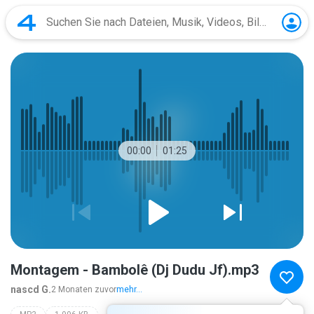
00:00
01:25
Montagem - Bambolê (Dj Dudu Jf).mp3
nascd G.
2 Monaten zuvor
mehr...