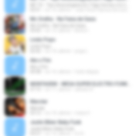
MC TH - Tipo Ginecologista (DJ Yago Gomes e DJ LD do Martins) (Áudio Oficial) Lançamento 2016
02:51
vor 10 Jahren
Joao Victor Ramos Da Costa R.
Mc Orelha - Na Faixa de Gaza
Mc Orelha - Na Faixa de Gaza
03:02
vor 12 Jahren
Breno Í.
Lindo Popo
Lindo Popo
02:42
vor 10 Jahren
jorge L.
Ate o Fim
Ate o Fim
04:38
vor 16 Jahren
funk reliquia
MONTAGEM - MEGA SUPER ELECTRO-FUNK [LANÇAMENTO 2015].mp3
07:15
vor 11 Jahren
adriano R.
Marolar
Marolar
03:12
vor 10 Jahren
maria V.
Justin Biber-Baby Funk
Justin Biber-Baby Funk
03:27
vor 16 Jahren
DJ D.