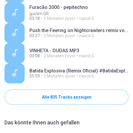
Furacão 2000 - pepitechno
gustim.GR
03:18
2 Monaten zuvor
nascd G.
Push the Feering on Nightcrawlers remix volt.MP3
03:27
2 Monaten zuvor
nascd G.
VINHETA - DUDAS.MP3
00:08
2 Monaten zuvor
nascd G.
Batida Explosiva (Remix Oficial) #BatidaExplosiva #djBrasil #Remix2025.mp3
55:59
2 Monaten zuvor
nascd G.
Alle 835 Tracks anzeigen
Das könnte Ihnen auch gefallen