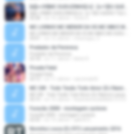
[b][c=39]MC DUDUZINHO[/c] - [c=1]EU QUERO TU[/c] (( [c=39]CD DA RADIO MANDELA DIGITAL[/c] ))[/b]
[b][c=39]MC DUDUZINHO[/c] - [c=1]EU QUERO TU[/c] (( [c=39]CD DA RADIO MANDELA DIGITAL[/c] ))[/b]
02:28
vor 14 Jahren
Victor D.
MC LIVINHO MC MENOR DA VG MC MM E MC DUDU - TREINAMENTO DAS PEPECA ( DJ CARLINHOS DA S.R )
MC LIVINHO MC MENOR DA VG MC MM E MC DUDU - TREINAMENTO DAS PEPECA ( DJ CARLINHOS DA S.R )
03:01
vor 12 Jahren
mhenrique_9
Predador de Perereca
Predador de Perereca
03:18
vor 11 Jahren
Kelvin R.
Picada Fatal
Picada Fatal
03:12
vor 11 Jahren
caio.bredy92
MC GW - Todo Tesão Todo Amor (DJ Nanno) Lançamento 2016
MC GW - Todo Tesão Todo Amor (DJ Nanno) Lançamento 2016
02:15
vor 10 Jahren
RuanSamtosdeMelo1313 S.
Furacão 2000 - montagem cyclone
Furacão 2000 - montagem cyclone
02:55
vor 14 Jahren
gabriel G.
Novinha Louca (DJ R7) Lançamento 2016