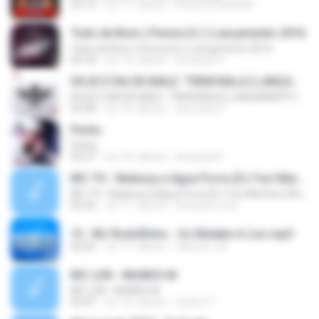
03:14
vor 11 Jahren
brunoferrari3000
Tudo de Bom ( Perera DJ ) Lançamento 2016
Tudo de Bom ( Perera DJ ) Lançamento 2016
04:18
vor 10 Jahren
Emanuel V.
HOJE É DIA DE BAILE ´TREM BALA [ LANÇAMENTO 2016 ]
HOJE É DIA DE BAILE ´TREM BALA [ LANÇAMENTO 2016 ]
03:28
vor 10 Jahren
ana clara F.
Partiu
Partiu
03:27
vor 10 Jahren
amanda R.
MC TH - Balança a Água Porra (DJ Yuri Martins) (Áudio Oficial) Lançamento 2016
MC TH - Balança a Água Porra (DJ Yuri Martins) (Áudio Oficial) Lançamento 2016
02:26
vor 11 Jahren
leonardo.cota
13 . Mc Rodolfinho - Os Muleke é Liso.mp3
03:26
vor 11 Jahren
fabricio_3d
MC LON - MUNDO M
MC LON - MUNDO M
03:47
vor 16 Jahren
necko17