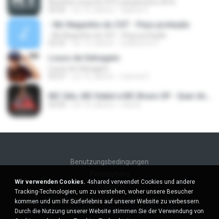
Novinha Louca (DJ R7) Lançamento 2016
03:55
vor 10 Jahren
Gabriel V.
- Mc Neguinho do CXT - Peço proteção
- Mc Neguinho do CXT - Peço proteção
02:25
vor 12 Jahren
Guilherme S.
Louco de Selvagem
Louco de Selvagem
03:27
vor 10 Jahren
marcos F.
MC Gão, MC Kekel e MC Bruno SP - Quer Andar de Meiota (Perera DJ) Lançamento 2016.mp3
02:50
vor 10 Jahren
Caio B.
Benutzungsbedingungen
Privatsphäre
Wir verwenden Cookies.
4shared verwendet Cookies und andere
Support
Tracking-Technologien, um zu verstehen, woher unsere Besucher
Meine persönlichen Daten nicht verkaufen
kommen und um Ihr Surferlebnis auf unserer Website zu verbessern.
Meine persönlichen Daten nicht weitergeben
Durch die Nutzung unserer Website stimmen Sie der Verwendung von