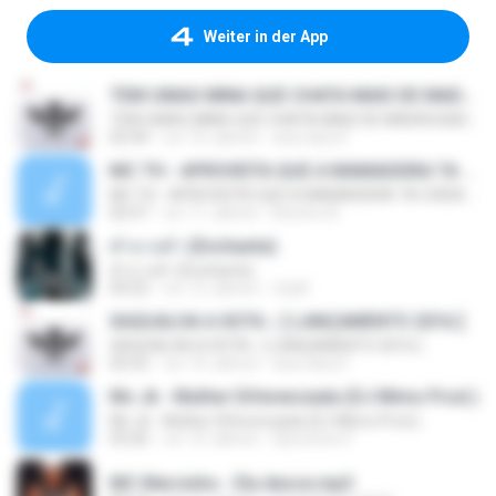
Weiter in der App
TEM UMAS MINA QUE CHATA MAIS DE MADRUGADA CHORA ♫ [LANÇAMENTO 2015]
TEM UMAS MINA QUE CHATA MAIS DE MADRUGADA CHORA ♫ [LANÇAMENTO 2015]
02:44
vor 10 Jahren
ana clara F.
MC TH - APROVEITA QUE A MAMADEIRA TA CHEIA (LANÇAMENTO OFICIAL 2015)
MC TH - APROVEITA QUE A MAMADEIRA TA CHEIA (LANÇAMENTO OFICIAL 2015)
02:57
vor 11 Jahren
Brenno N.
คำบางคำ (Enchante)
คำบางคำ (Enchante)
04:22
vor 12 Jahren
chylll
XAQUALHA A XOTA ♪ [ LANÇAMENTO 2016 ]
XAQUALHA A XOTA ♪ [ LANÇAMENTO 2016 ]
02:52
vor 10 Jahren
ana clara F.
Mc Jk - Mulher Diferenciada (DJ Mimo Prod.)
Mc Jk - Mulher Diferenciada (DJ Mimo Prod.)
03:26
vor 10 Jahren
Djmoreno F.
MC Marcinho - Ela desce.mp3