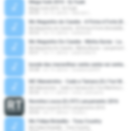
Mega funk 2010 - Dj Yuuki
Mega funk 2010 - Dj Yuuki
09:23
vor 12 Jahren
Marcelo L.
Mc Neguinho do Caxeta - A Firma é Forte (Kondzilla) Lançamento 2013
Mc Neguinho do Caxeta - A Firma é Forte (Kondzilla) Lançamento 2013
02:52
vor 13 Jahren
bielloko66
Mc Neguinho Do Caxeta - Minha Áurea - Lançamento 2015
Mc Neguinho Do Caxeta - Minha Áurea - Lançamento 2015
02:51
vor 11 Jahren
playFunkbr B.
bonde das maravilhas senta senta vai senta.mp3
03:28
vor 14 Jahren
lucasbeca2009
MC Maneirinho - Cade a Tamara (DJ Yuri Martins) Lançamento Oficial 2015
MC Maneirinho - Cade a Tamara (DJ Yuri Martins) Lançamento Oficial 2015
02:32
vor 11 Jahren
victor_araruama
Novinha Louca (DJ R7) Lançamento 2016
Novinha Louca (DJ R7) Lançamento 2016
03:55
vor 11 Jahren
murilo L.
Mc Felipe Boladão - Tony Country
Mc Felipe Boladão - Tony Country