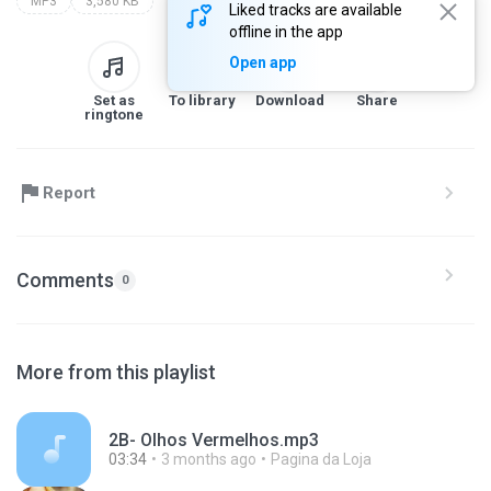
MP3
3,580 KB
Liked tracks are available
offline in the app
Open app
Set as
To library
Download
Share
ringtone
Report
Comments
0
More from this playlist
2B- Olhos Vermelhos.mp3
03:34
3 months ago
Pagina da Loja