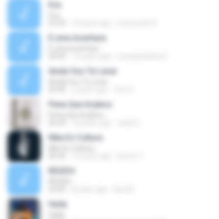
Eva
Eva
03:29
10 years ago
marcionilo N.
É uma incerteza
É uma incerteza
04:50
13 years ago
soeuquetenho2
Ainda Vou Te Levar
Ainda Vou Te Levar
03:40
2 years ago
Tom C.
Pena Que Acabou
Pena Que Acabou
03:29
10 years ago
natan L.
Nike Es Cultura
Nike Es Cultura
06:26
15 years ago
leonor T.
REGIS4
REGIS4
03:09
8 years ago
Iara M.
Hada
Hada