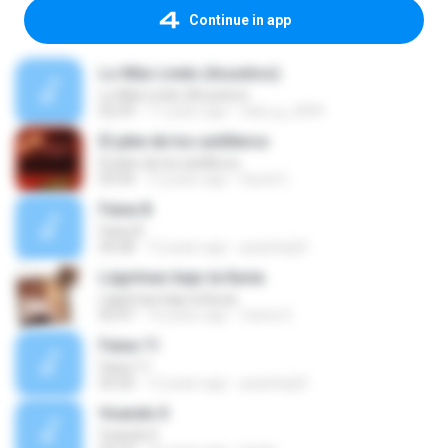
Continue in app
Lo Más Lindo (Acustico)
Lo Más Lindo (Acustico)
02:59
11 years ago
nahu.g_2009
El pibe de los astilleros
El pibe de los astilleros
03:34
12 years ago
David C.
Faixa 8
Faixa 8
04:28
12 years ago
paulohg22
Lágrimas bajo la lluvia
Lágrimas bajo la lluvia
05:47
16 years ago
Carlos E.
Faixa 11
Faixa 11
03:20
12 years ago
paulohg22
Voando II
Voando II