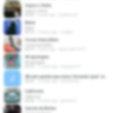
Sopra o Vento
Sopra o Vento
03:44
9 years ago
Edmilson M.
Balsa
Balsa
05:10
14 years ago
rreellaa
Cosas Imposibles
Cosas Imposibles
04:15
9 years ago
aguero20131971
All apologies
All apologies
03:12
11 years ago
Sicasaurio D.
08 vem quente que estou fervendo (part. erasmo carlos) - www.emersongravacoes.com.mp3
02:55
12 years ago
leylacharles
California
California
03:18
10 years ago
gerardo O.
Garota de Berlim