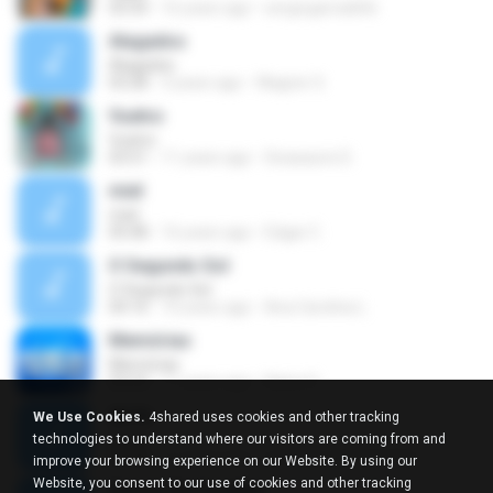
03:54
16 years ago
sergiogarcia666
Alagados
Alagados
03:28
3 years ago
Wagner S.
Vuelvo
Vuelvo
03:51
11 years ago
Sicasaurio D.
miel
miel
05:08
16 years ago
Edgar C.
O Segundo Sol
O Segundo Sol
04:16
10 years ago
Ana Carolina L.
Memórias
Memórias
03:53
11 years ago
Naina S.
de fe
We Use Cookies.
4shared uses cookies and other tracking
de fe
technologies to understand where our visitors are coming from and
03:38
11 years ago
estacaocriancabuffet
improve your browsing experience on our Website. By using our
Website, you consent to our use of cookies and other tracking
Desvio De Conduta