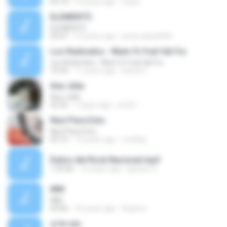
03:19
16 years ago
faubt
ELEMENTO
ELEMENTO
05:07
15 years ago
josue.daniel696
Los Redondos - Niam fri fruli fali fru
Los Redondos - Niam fri fruli fali fru
10:34
11 years ago
David O.
Ana Júlia
Ana Júlia
03:26
7 years ago
erick L.
Nací Para Esto
Nací Para Esto
03:10
14 years ago
rreellaa
Exitos del Rock Nacional.mp3
1:35:06
12 years ago
Ignacio C.
MM
MM
03:06
14 years ago
Ruannn
si te vas