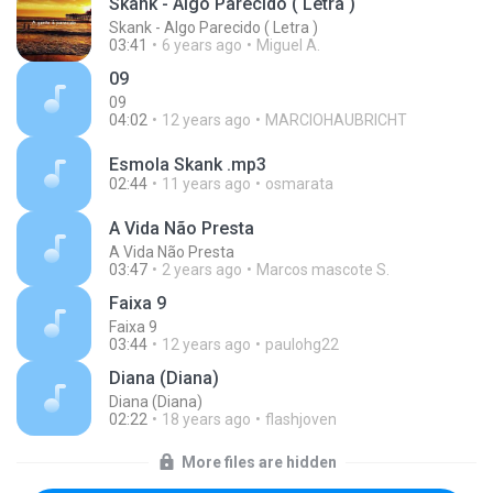
Skank - Algo Parecido ( Letra )
Skank - Algo Parecido ( Letra )
03:41
6 years ago
Miguel A.
09
09
04:02
12 years ago
MARCIOHAUBRICHT
Esmola Skank .mp3
02:44
11 years ago
osmarata
A Vida Não Presta
A Vida Não Presta
03:47
2 years ago
Marcos mascote S.
Faixa 9
Faixa 9
03:44
12 years ago
paulohg22
Diana (Diana)
Diana (Diana)
02:22
18 years ago
flashjoven
More files are hidden