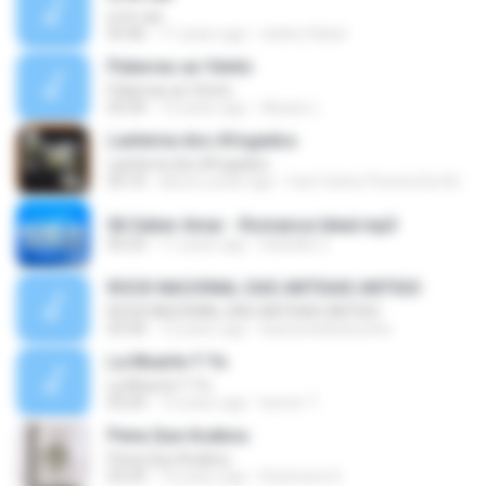
si te vas
03:46
11 years ago
stebre.fluker
Palavras ao Vento
Palavras ao Vento
03:34
12 years ago
Aluizio L.
Lanterna dos Afogados
Lanterna dos Afogados
03:10
about a year ago
Ivan Carlos Pereira Da Silva C.
06 Saber Amar - Romance Ideal.mp3
05:23
11 years ago
Danielle Z.
ROCK NACIONAL DAS ANTIGAS ANTIGO
ROCK NACIONAL DAS ANTIGAS ANTIGO
03:30
12 years ago
lisanuneslisanunes
La Muerte Y Yo
La Muerte Y Yo
03:24
15 years ago
leonor T.
Pena Que Acabou
Pena Que Acabou
03:29
10 years ago
Rosimere D.