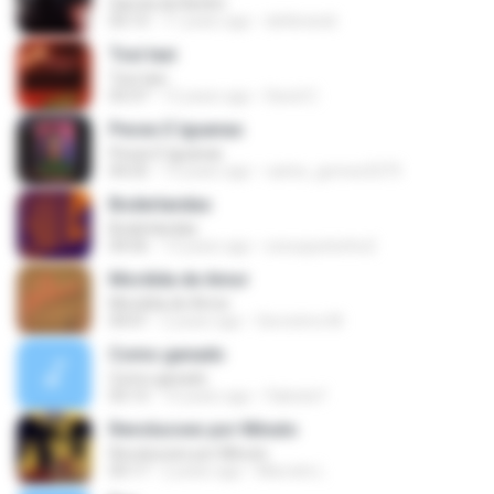
Garota de Berlim
03:13
11 years ago
dehbrandi
Toxi taxi
Toxi taxi
03:37
12 years ago
David C.
Peces E Iguanas
Peces E Iguanas
04:25
13 years ago
carlos_gomez3275
Boderlandas
Boderlandas
04:56
13 years ago
soeuquetenho2
Mordida de Amor
Mordida de Amor
04:01
2 years ago
Geronimo M.
Como ganado
Como ganado
03:13
10 years ago
Fabiola F.
Revolucoes por Minuto
Revolucoes por Minuto
03:17
2 years ago
Marcelo L.