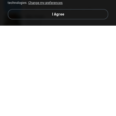
technologies.
Change my preferences
Desvio De Conduta
04:00
12 years ago
duff_araujo_mello
I Agree
Não Pode
Não Pode
02:14
12 years ago
gil N.
10-Menina veneno
10-Menina veneno
04:40
11 years ago
Jusselio V.
Dime Don Juan
Dime Don Juan
03:48
15 years ago
mabd_95
Fantasma
Fantasma
05:04
14 years ago
ivanvera_4
Yo
Yo
04:49
13 years ago
emilia D.
Orgullo
Orgullo
04:41
11 years ago
Sicasaurio D.