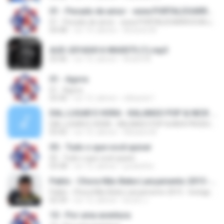
01 - Pecado de amor - www.PORTALDOARROCHA.com.br
01 - Pecado de amor - www.PORTALDOARROCHA.com.br
04:48
vor 14 Jahren
Antonio M.
AUD-20160414-WA0075 (1).mp3
03:46
vor 10 Jahren
André M.
01 - Agora
01 - Agora
03:36
vor 12 Jahren
nillxavier1
DIA, LUGAR E HORA - KALANGO POP & NICK PRODUÇÕES
DIA, LUGAR E HORA - KALANGO POP & NICK PRODUÇÕES
03:42
vor 10 Jahren
Adriane M.
05 - Tudo o que você quiser
05 - Tudo o que você quiser
03:38
vor 12 Jahren
juceliofire
Pablo - Chora Não Bebe Lançamento 2015 - Instagram @DANIEELARAUJOO
Pablo - Chora Não Bebe Lançamento 2015 - Instagram @DANIEELARAUJOO
02:34
vor 12 Jahren
bruno J.
10 - Por uma aventura