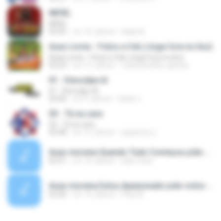
INFIEL
INFIEL
03:35
vor 10 Jahren
Kaike B.
Asas Livres - Fotos e Cds (Joga fora no lixo)
Asas Livres - Fotos e Cds (Joga fora no lixo)
03:23
vor 13 Jahren
mariazenilda_dantas
01 - Desculpe Aí
01 - Desculpe Aí
04:00
vor 9 Jahren
Valter L.
03 - Tá na cara
03 - Tá na cara
03:38
vor 12 Jahren
jrgsantos.u
Asas morena Quando Tudo Começou joão victor cd,s.mp3
03:21
vor 16 Jahren
joão victor
Asas morena Estou Apaixonado joão victor cd,s.mp3
02:40
vor 16 Jahren
Paul W.