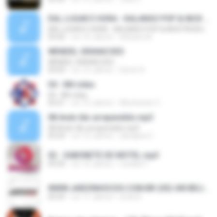
DIA, LUGAR E HORA - KALANGO POP & NICK PRODUÇÕES
DIA, LUGAR E HORA - KALANGO POP & NICK PRODUÇÕES
03:42
vor 10 Jahren
Adriane M.
WENDEL GRAVACOES
WENDEL GRAVACOES
03:03
vor 10 Jahren
Demir A.
04 - Mil vidas
04 - Mil vidas
03:21
vor 10 Jahren
Winchester C.
08 Ando tão arrependido.mp3
08 Ando tão arrependido.mp3
03:24
vor 12 Jahren
ubirajara C.
02 - SABONETE DE MOTEL.mp3
03:20
vor 10 Jahren
ronaldo F.
WWW.JAIRZINHOCDS.COM.BR (05) UM BEIJO POR MINUTO.mp3
03:25
vor 11 Jahren
erick.liv