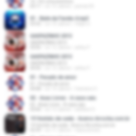
10 - Por uma aventura
03:17
vor 15 Jahren
josmar.55
01 - Baile da Favela-4.mp3
03:32
vor 10 Jahren
Felipe S.
GASPAZINHO 2013
GASPAZINHO 2013
03:05
vor 12 Jahren
arthur F.
GASPAZINHO 2013
GASPAZINHO 2013
04:45
vor 12 Jahren
arthur F.
01 - Pecado de amor
01 - Pecado de amor
04:08
vor 14 Jahren
francisco O.
02 - Asas Livres - A casa caiu
02 - Asas Livres - A casa caiu
03:00
vor 13 Jahren
ednilson S.
19 Vestido-de-seda - Acervo Arrocha.com.br
19 Vestido-de-seda - Acervo Arrocha.com.br
02:39
vor 11 Jahren
viana.simoes