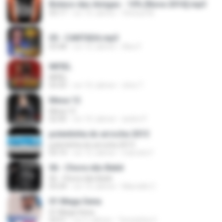
Boteco das Amigas - 10% [Nova 2016].mp3
03:17
vor 10 Jahren
Vinicius M.
05 - CANTADA.mp3
03:48
vor 10 Jahren
Alex F.
INFIEL
INFIEL
03:35
vor 10 Jahren
chris T.
Mesa 12
Mesa 12
02:45
vor 10 Jahren
andre P.
polentinha do arrocha 2013
polentinha do arrocha 2013
03:14
vor 13 Jahren
marcelo F.
06 - Chora não Bebê
06 - Chora não Bebê
03:34
vor 10 Jahren
Marcelle C.
01 Mega Sena
01 Mega Sena
03:51
vor 5 Jahren
Terezinha V.