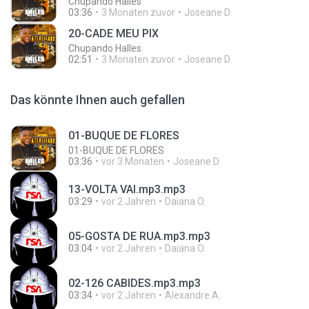
Chupando Halles
03:36
3 Monaten zuvor
Joseane D.
20-CADE MEU PIX
Chupando Halles
02:51
3 Monaten zuvor
Joseane D.
Das könnte Ihnen auch gefallen
01-BUQUE DE FLORES
01-BUQUE DE FLORES
03:36
vor 3 Monaten
Joseane D.
13-VOLTA VAI.mp3.mp3
03:29
vor 2 Jahren
Daiana O.
05-GOSTA DE RUA.mp3.mp3
03:04
vor 2 Jahren
Daiana O.
02-126 CABIDES.mp3.mp3
03:34
vor 2 Jahren
Alexandre A.