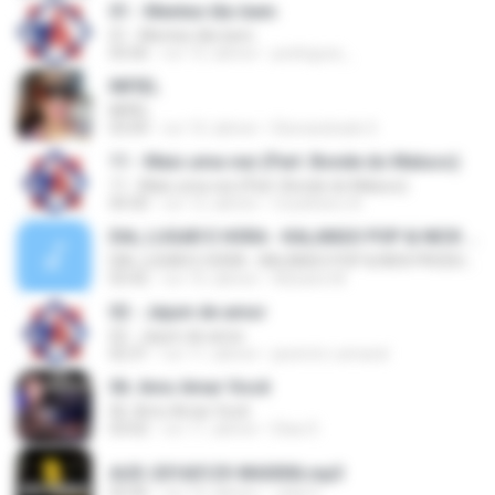
01 - Mentes tão bem
01 - Mentes tão bem
05:06
vor 15 Jahren
pedrigues_
INFIEL
INFIEL
03:04
vor 10 Jahren
Eberandrade S.
11 - Mais uma vez (Part. Bonde do Maluco)
11 - Mais uma vez (Part. Bonde do Maluco)
04:30
vor 12 Jahren
Coselheiro A.
DIA, LUGAR E HORA - KALANGO POP & NICK PRODUÇÕES
DIA, LUGAR E HORA - KALANGO POP & NICK PRODUÇÕES
03:42
vor 10 Jahren
Adriane M.
02 - Jejum de amor
02 - Jejum de amor
02:31
vor 11 Jahren
jacemir.c.amaral
06. Amo Amar Você
06. Amo Amar Você
03:02
vor 11 Jahren
Elias D.
AUD-20160129-WA0006.mp3
02:45
vor 10 Jahren
Julia S.