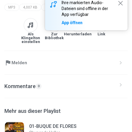
Ihre markierten Audio-
MP3
4,007 KB
chupando halles
chupando halles - atualizado ao vivo - pra paredão 2.0
Dateien sind offline in der
App verfügbar
App öffnen
Als
Zur
Herunterladen
Link
Klingelton
Bibliothek
einstellen
Melden
Kommentare
0
Mehr aus dieser Playlist
01-BUQUE DE FLORES