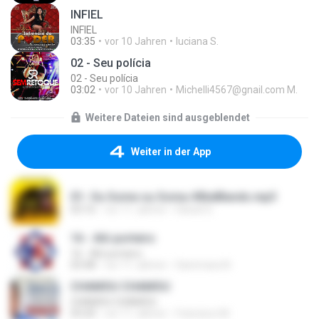
INFIEL
INFIEL
03:35
vor 10 Jahren
luciana S.
02 - Seu polícia
02 - Seu polícia
03:02
vor 10 Jahren
Michelli4567@gnail.com M.
Weitere Dateien sind ausgeblendet
Weiter in der App
01- Ou Some ou Soma #BielBands.mp3
03:16
vor 11 Jahren
Daniel S.
16 - Alô porteiro
16 - Alô porteiro
03:48
vor 11 Jahren
Sammara N.
CHAMOU CHAMOU
CHAMOU CHAMOU
03:20
vor 11 Jahren
francisco M.