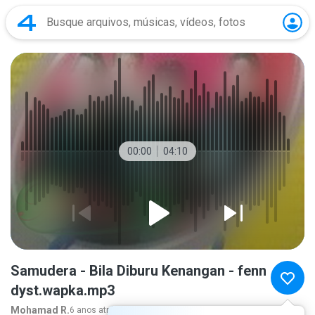
00:00
04:10
Samudera - Bila Diburu Kenangan - fenn
dyst.wapka.mp3
Mohamad R.
6 anos atrás
mais...