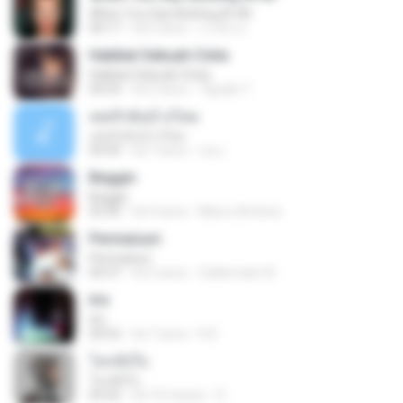
When You Say Nothing At All
04:17
há 5 anos
เกวลิน ด.
Hakikat Sebuah Cinta
Hakikat Sebuah Cinta
04:24
há 3 anos
Tajudin T.
เคยรักฉันบ้างไหม
เคยรักฉันบ้างไหม
04:49
há 7 anos
เธอ เ.
Beggin
Beggin
03:30
há 4 anos
Marco Antônio
Permaisuri
Permaisuri
04:37
há 3 anos
Zulkernaim N.
Iris
Iris
04:52
há 7 anos
R D.
โลกทั้งใบ
โลกทั้งใบ
03:42
há 10 meses
D