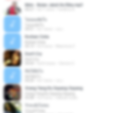
Iklim - Bulan Jatuh Ke Riba.mp3
04:27
há 11 anos
Fardihus A.
ไม่ยอมตัดใจ
ไม่ยอมตัดใจ
04:51
há 7 anos
เธอ เ.
Korban Cinta
Korban Cinta
05:13
há 9 anos
Masmirza Z.
Don't Cry
Don't Cry
04:44
há 8 meses
Clerenir S.
คิดได้ยังไง
คิดได้ยังไง
04:29
há 7 anos
เธอ เ.
Orang Yang Ku Sayang-Sayang
Orang Yang Ku Sayang-Sayang
05:08
há 4 anos
Habsah Sudin
รักคงยังไม่พอ
รักคงยังไม่พอ