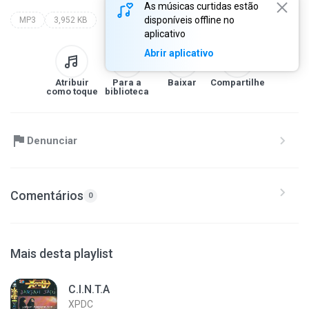
As músicas curtidas estão
disponíveis offline no
MP3
3,952 KB
aplicativo
Abrir aplicativo
Atribuir
Para a
Baixar
Compartilhe
como toque
biblioteca
Denunciar
Comentários
0
Mais desta playlist
C.I.N.T.A
XPDC