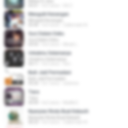
Mekar Di Jiwa
05:01
há 3 anos
Siti Z.
Mengulit Kenangan
Mengulit Kenangan
05:46
há 4 anos
Zulkernaim N.
Suci Dalam Debu
Suci Dalam Debu
04:43
há 6 anos
Minah L.
Untukmu Selamanya
Untukmu Selamanya
04:11
há 5 anos
Siti I.
Buih Jadi Permadani
Buih Jadi Permadani
05:20
há 7 anos
zulstone
Tiara
Tiara
04:49
há 2 anos
MokKk E.
Nyanyian Rindu Buat Kekasih
Nyanyian Rindu Buat Kekasih
06:23
há 3 anos
Zulkernaim N.