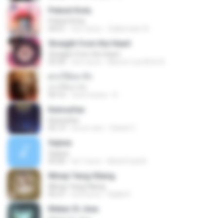
Pelesit Kota
Pelesit Kota
04:01
há 3 anos
Zulkernaim N.
Straight from the Heart
Straight from the Heart
03:34
há 6 anos
Marcio Luiz Brito B.
ฝากให้เขารัก
ฝากให้เขารัก
04:16
há 8 meses
D
Keinsafan
Keinsafan
05:13
há um ano
Daniel Z.
Sejiwa
Sejiwa
05:00
há 7 anos
Muhd Fazli B.
Mimpi Yang Hilang
Mimpi Yang Hilang
05:27
há 8 anos
Aqilla R.
Mekar Di Jiwa