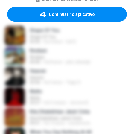
Mais arquivos estão ocultos
Continuar no aplicativo
Shape Of You
Shape Of You
03:56
há 4 anos
Icel S.
Rindiani
Rindiani
04:40
há 8 anos
joko rahardjo
Heaven
Heaven
03:56
há 3 anos
Tiago S.
Multo
Multo
03:57
há 5 meses
Jerome B.
Kita Ditakdirkan Jatuh Cinta
Kita Ditakdirkan Jatuh Cinta
04:51
há 14 anos
izzuhimura
When You Say Nothing At All