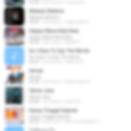
03:56
há 12 anos
Vincent R.
Melayar Bahtera
Melayar Bahtera
05:01
há 3 anos
Zulkernaim N.
Sejujur Mana Kata Kata
Sejujur Mana Kata Kata
02:50
há 2 anos
MokKk E.
Do I Have To Say The Words
Do I Have To Say The Words
04:37
há um ano
Manoel D.
Seroja
Seroja
04:26
há 3 anos
Zulkernaim N.
Ukiran Jiwa
Ukiran Jiwa
03:56
há 3 anos
Sham W.
Hanya Tinggal Sejarah
Hanya Tinggal Sejarah
04:39
há 3 anos
Eka Yuni Rusliani 9.
ไม่คิดนอกใจ