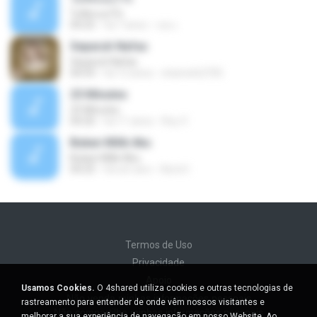
ไม่คิดนอกใจ
04:25
há 7 anos
เธอ เ.
Separuh Nafas
Separuh Nafas
04:59
há 12 anos
shamshi2705
25 Minutes
25 Minutes
04:20
há 11 anos
Roy V.
Bukan Milik Aku
Bukan Milik Aku
04:25
há um ano
Azrol I.
Termos de Uso
Privacidade
Apoio
Usamos Cookies.
O 4shared utiliza cookies e outras tecnologias de
Não venda minhas informações pessoais
rastreamento para entender de onde vêm nossos visitantes e
Não compartilhe minhas informações pessoais
melhorar a sua experiência de navegação em nosso Website. Ao