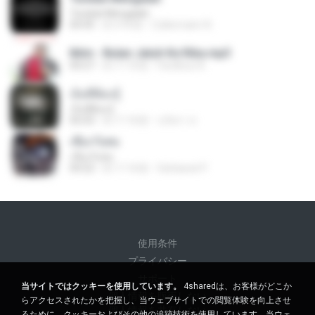
Tunduk Mengalah
04:45
約 4 年前
Zulkernaim N.
Iklim - Bulan Jatuh Ke Riba.mp3
04:27
約 11 年前
Fardihus A.
เจ็บที่ต้องรู้
เจ็บที่ต้องรู้
05:03
約 11 年前
นริศรา ส.
เชือกวิเศษ
เชือกวิเศษ
04:22
約 11 年前
Sattawat P.
使用条件
プライバシー
サポート
当サイトではクッキーを使用しています。
4sharedは、お客様がどこか
個人情報を販売しない
らアクセスされたかを把握し、当ウェブサイトでの閲覧体験を向上させ
個人情報を共有しない
るために、クッキーおよびその他の追跡技術を使用しています。当ウェ