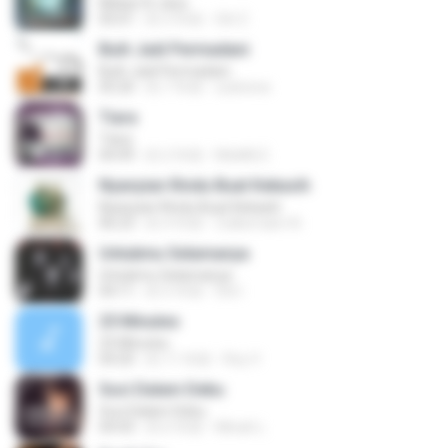
Mekar Di Jiwa
05:01
約 3 年前
Siti Z.
Buih Jadi Permadani
Buih Jadi Permadani
05:20
約 7 年前
zulstone
Tiara
Tiara
04:49
約 2 年前
MokKk E.
Nyanyian Rindu Buat Kekasih
Nyanyian Rindu Buat Kekasih
06:23
約 4 年前
Zulkernaim N.
Untukmu Selamanya
Untukmu Selamanya
04:11
約 5 年前
Siti I.
25 Minutes
25 Minutes
04:20
約 11 年前
Roy V.
Suci Dalam Debu
Suci Dalam Debu
04:43
約 6 年前
Minah L.