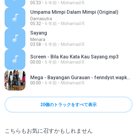
05:33
6 年前
Mohamad R.
Umpama Mimpi Dalam Mimpi (Original)
Damasutra
05:32
6 年前
Mohamad R.
Sayang
Menara
03:58
6 年前
Mohamad R.
Screen - Bila Kau Kata Kau Sayang.mp3
00:00
6 年前
Mohamad R.
Mega - Bayangan Gurauan - fenndyst.wapka.mobi.mp3
00:00
6 年前
Mohamad R.
20個のトラックをすべて表示
こちらもお気に召すかもしれません