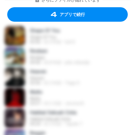
さらにファイルが隠れています
アプリで続行
Shape Of You
Shape Of You
03:56
約 4 年前
Icel S.
Rindiani
Rindiani
04:40
約 8 年前
joko rahardjo
Heaven
Heaven
03:56
約 3 年前
Tiago S.
Multo
Multo
03:57
約 5 月前
Jerome B.
Hakikat Sebuah Cinta
Hakikat Sebuah Cinta
04:24
約 3 年前
Tajudin T.
Beggin