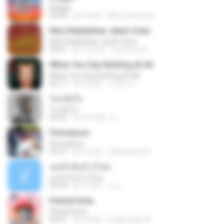
Beggin
03:30
約 4 年前
Marco Antônio
Kita Ditakdirkan Jatuh Cinta
Kita Ditakdirkan Jatuh Cinta
04:51
約 14 年前
izzuhimura
When You Say Nothing At All
When You Say Nothing At All
04:17
約 5 年前
เกวลิน ด.
โลกทั้งใบ
โลกทั้งใบ
03:42
約 10 月前
D
Permaisuri
Permaisuri
04:37
約 4 年前
Zulkernaim N.
เคยรักฉันบ้างไหม
เคยรักฉันบ้างไหม
04:49
約 7 年前
เธอ เ.
Pelesit Kota
Pelesit Kota
04:01
約 4 年前
Zulkernaim N.