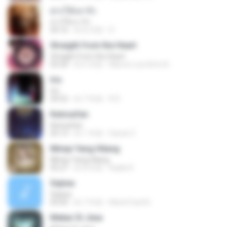
ฝากให้เขารัก
ฝากให้เขารัก
04:16
約 8 月前
D
Straight from the Heart
Straight from the Heart
03:34
約 6 年前
Marcio Luiz Brito B.
Iris
Iris
04:52
約 7 年前
R D.
Keinsafan
Keinsafan
05:13
約 1 年前
Daniel Z.
Mimpi Yang Hilang
Mimpi Yang Hilang
05:27
約 8 年前
Aqilla R.
Sejiwa
Sejiwa
05:00
約 7 年前
Muhd Fazli B.
Mekar Di Jiwa