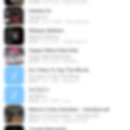
05:08
約 4 年前
Habsah Sudin
Hentian Ini
Hentian Ini
05:22
約 10 年前
Lanundarat 0.
Melayar Bahtera
Melayar Bahtera
05:01
約 4 年前
Zulkernaim N.
Sejujur Mana Kata Kata
Sejujur Mana Kata Kata
02:50
約 2 年前
MokKk E.
Do I Have To Say The Words
Do I Have To Say The Words
04:37
約 1 年前
Manoel D.
คิดได้ยังไง
คิดได้ยังไง
04:29
約 7 年前
เธอ เ.
Memori Cinta Semalam - fenndyst.net
Memori Cinta Semalam - fenndyst.net
04:59
約 4 年前
Habsah Sudin
Tunduk Mengalah