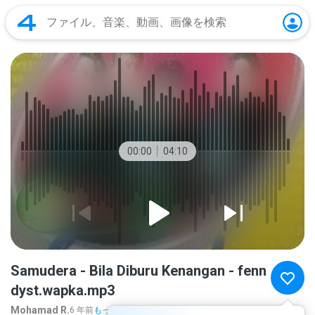
00:00
04:10
Samudera - Bila Diburu Kenangan - fenn
dyst.wapka.mp3
Mohamad R.
6 年前
もっと多く...