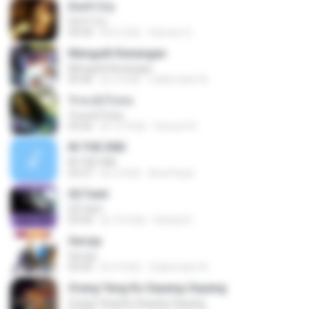
Don't Cry
Don't Cry
04:44
約 8 月前
Clerenir S.
Mengulit Kenangan
Mengulit Kenangan
05:46
約 4 年前
Zulkernaim N.
รักคงยังไม่พอ
รักคงยังไม่พอ
03:56
約 12 年前
Vincent R.
IN THE END
IN THE END
03:37
約 2 年前
Ana Paula
02 Faint
02 Faint
03:44
約 10 年前
Rafael D.
Seroja
Seroja
04:26
約 4 年前
Zulkernaim N.
Orang Yang Ku Sayang-Sayang
Orang Yang Ku Sayang-Sayang