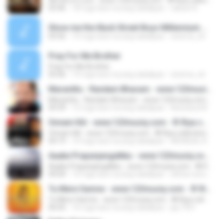
We Are in Love - www.123musiq.com - ® Riya collections ®
03:46
18 mga taon na ang nakalipas
rakesh R.
Show me the-Back Street Boys Millennium.wma
03:56
19 mga taon na ang nakalipas
cinema_str
Pray For Me Brother
Pray For Me Brother
05:06
19 mga taon na ang nakalipas
cinema_str
Maranittu - Randam Bhavam - www.123musiq.com - ® Riya collections ®
Maranittu - Randam Bhavam - www.123musiq.com - ® Riya collections ®
04:39
12 mga taon na ang nakalipas
Aiswarya M.
Onnam Kili - www.123musiq.com - ® Riya collections ®
Onnam Kili - www.123musiq.com - ® Riya collections ®
04:19
10 mga taon na ang nakalipas
ARUNLAL A.
Aaake Prapanjangalkku - www.123musiq.com - ® Riya collections ®
Aaake Prapanjangalkku - www.123musiq.com - ® Riya collections ®
04:04
14 mga taon na ang nakalipas
safeer.avscan
Tu Mere Samne - www.123musiq.com - ® Riya collections ®
Tu Mere Samne - www.123musiq.com - ® Riya collections ®
06:05
16 mga taon na ang nakalipas
jay.1951