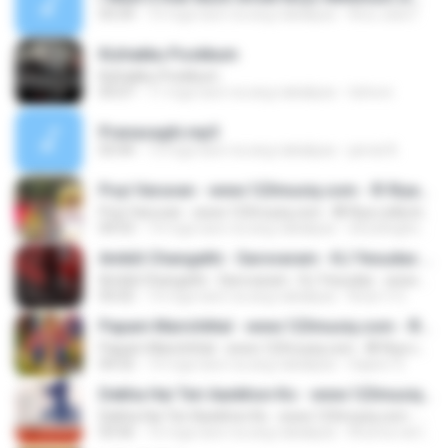
03:34
10 mga taon na ang nakalipas
Ana Julia F.
Kizhakku Pookkum
Kizhakku Pookkum
05:07
11 mga taon na ang nakalipas
tishore
Pranasaghi.mp3
03:44
13 mga taon na ang nakalipas
jamal A.
Poyi Varuvan - www.123musiq.com - ® Riya collections ®
Poyi Varuvan - www.123musiq.com - ® Riya collections ®
04:53
14 mga taon na ang nakalipas
drizzlingheartz
Ambili Changathi - Sarovaram - KJ Yesudas - www.123musiq.com - ® Riya collections ®
Ambili Changathi - Sarovaram - KJ Yesudas - www.123musiq.com - ® Riya collections ®
05:02
14 mga taon na ang nakalipas
Kiran V G.
Papam Marichittal - www.123musiq.com - ® Riya collections ®
Papam Marichittal - www.123musiq.com - ® Riya collections ®
04:32
14 mga taon na ang nakalipas
Sajeev S.
Dekha Hai Teri Aankhon Ko - www.123musiq.com - ® Riya collections ®
Dekha Hai Teri Aankhon Ko - www.123musiq.com - ® Riya collections ®
03:56
16 mga taon na ang nakalipas
Khuma ram B.