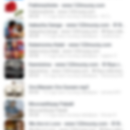
Pathinezhinte - www.123musiq.com
Pathinezhinte - www.123musiq.com
04:24
11 mga taon na ang nakalipas
A.C L.
Aakasha Ganga - www.123musiq.com - ® Riya collections ®
Aakasha Ganga - www.123musiq.com - ® Riya collections ®
05:09
17 mga taon na ang nakalipas
ravikumar.ias143
Kalamonnu Kalal - www.123musiq.com
Kalamonnu Kalal - www.123musiq.com
03:45
11 mga taon na ang nakalipas
sajeev V.
Kanninima - www.123musiq.com - ® Riya collections ®
Kanninima - www.123musiq.com - ® Riya collections ®
03:53
12 mga taon na ang nakalipas
Aiswarya M.
Ore Manam Ore Gunam.mp3
04:45
15 mga taon na ang nakalipas
ameen341
Moovanthiyay Pakalil
Moovanthiyay Pakalil
04:20
11 mga taon na ang nakalipas
Devan D.
We Are in Love - www.123musiq.com - ® Riya collections ®