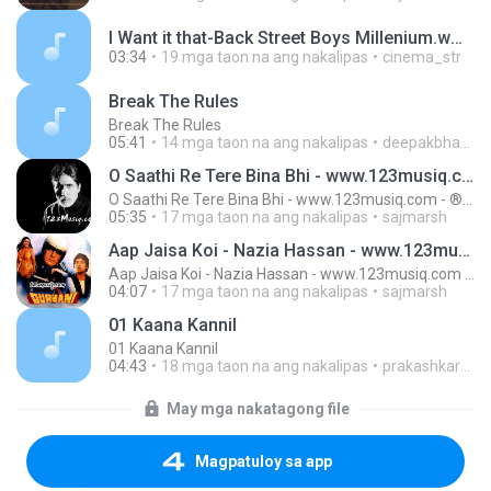
I Want it that-Back Street Boys Millenium.wma
03:34
19 mga taon na ang nakalipas
cinema_str
Break The Rules
Break The Rules
05:41
14 mga taon na ang nakalipas
deepakbhavadasan2010
O Saathi Re Tere Bina Bhi - www.123musiq.com - ® Riya collections ®
O Saathi Re Tere Bina Bhi - www.123musiq.com - ® Riya collections ®
05:35
17 mga taon na ang nakalipas
sajmarsh
Aap Jaisa Koi - Nazia Hassan - www.123musiq.com - ® Riya collections ®
Aap Jaisa Koi - Nazia Hassan - www.123musiq.com - ® Riya collections ®
04:07
17 mga taon na ang nakalipas
sajmarsh
01 Kaana Kannil
01 Kaana Kannil
04:43
18 mga taon na ang nakalipas
prakashkarthik07
May mga nakatagong file
Magpatuloy sa app