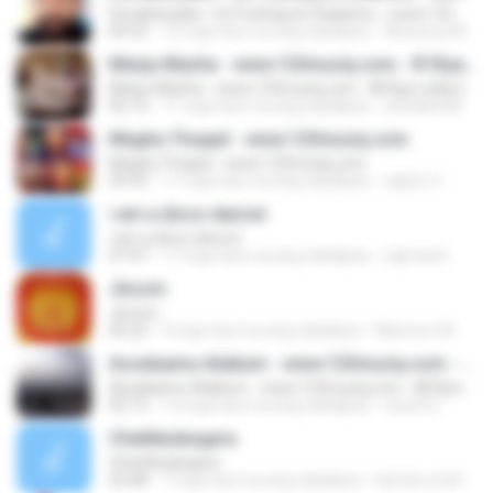
Devakanyaka - Ee Puzhayum Kadannu - www.123musiq.com - ® Riya collections ®
04:32
12 mga taon na ang nakalipas
Aiswarya M.
Manju Mazha - www.123musiq.com - ® Riya collections ®
Manju Mazha - www.123musiq.com - ® Riya collections ®
05:16
11 mga taon na ang nakalipas
shihabkt08
Megha Thoppil - www.123musiq.com
Megha Thoppil - www.123musiq.com
03:53
11 mga taon na ang nakalipas
sajeev V.
i am a disco dancer
i am a disco dancer
07:47
17 mga taon na ang nakalipas
sajmarsh
Jhoom
Jhoom
05:23
9 mga taon na ang nakalipas
Mansoor M.
Assalaamu Alaikum - www.123musiq.com - ® Riya collections ®
Assalaamu Alaikum - www.123musiq.com - ® Riya collections ®
05:15
13 mga taon na ang nakalipas
nisu016
Chettikulangara
Chettikulangara
03:48
7 mga taon na ang nakalipas
karnan.smdt