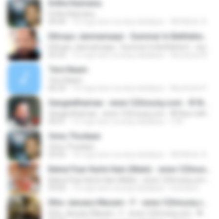
Enthe Kannanu
Enthe Kannanu
04:44
10 mga taon na ang nakalipas
ARUNLAL A.
Ethrayo Janmamaayi - Summer In Bethlehem - www.123musiq.com - ® Riya collections ®
Ethrayo Janmamaayi - Summer In Bethlehem - www.123musiq.com - ® Riya collections ®
05:25
12 mga taon na ang nakalipas
Aiswarya M.
Tere Naam
Tere Naam
06:33
14 mga taon na ang nakalipas
Musthafa P.
Sangeethamae - www.123musiq.com - ® Riya collections ®
Sangeethamae - www.123musiq.com - ® Riya collections ®
05:01
15 mga taon na ang nakalipas
U M.
Onnu Thodaan
Onnu Thodaan
03:55
10 mga taon na ang nakalipas
ARUNLAL A.
Bahut Pyar Karte Hain (Male) - www.123musiq.com - ® Riya collections ®
Bahut Pyar Karte Hain (Male) - www.123musiq.com - ® Riya collections ®
03:02
12 mga taon na ang nakalipas
heeraent
Etho January Masam - F - www.123musiq.com - ® Riya collections ®
Etho January Masam - F - www.123musiq.com - ® Riya collections ®