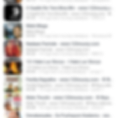
04:13
15 mga taon na ang nakalipas
amarjithvirunnukandy
O Saathi Re Tere Bina Bhi - www.123musiq.com - ® Riya collections ®
O Saathi Re Tere Bina Bhi - www.123musiq.com - ® Riya collections ®
05:35
14 mga taon na ang nakalipas
SHELLS
Mele Mega
Mele Mega
04:43
12 mga taon na ang nakalipas
Aiswarya M.
Nadaan Parinde - www.123musiq.com
Nadaan Parinde - www.123musiq.com
06:26
14 mga taon na ang nakalipas
NMC K.
13 I Hate Luv Storys - I Hate Luv Storys
13 I Hate Luv Storys - I Hate Luv Storys
04:44
2 mga taon na ang nakalipas
songz 1.
Perilla Rajyathe - www.123musiq.com - ® Riya collections ®
Perilla Rajyathe - www.123musiq.com - ® Riya collections ®
04:58
12 mga taon na ang nakalipas
justin T.
Ithile Thozhi - www.123musiq.com - ® Riya collections ®
Ithile Thozhi - www.123musiq.com - ® Riya collections ®
04:58
16 mga taon na ang nakalipas
joshy K.
Devakanyaka - Ee Puzhayum Kadannu - www.123musiq.com - ® Riya collections ®