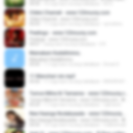
04:35
16 mga taon na ang nakalipas
KS O.
Chikni Chameli - www.123musiq.com
Chikni Chameli - www.123musiq.com
05:03
11 mga taon na ang nakalipas
vpvvishnu
Peelings - www.123musiq.com
Peelings - www.123musiq.com
04:07
isang taon na ang nakalipas
S R.
Mainakam Kadalilninnu..
Mainakam Kadalilninnu..
05:05
11 mga taon na ang nakalipas
Devan D.
11 Manohari nin.mp3
03:26
11 mga taon na ang nakalipas
KISHOR.N.P P.
Tumse Milne Ki Tamanna - www.123musiq.com - ® Riya collections ®
Tumse Milne Ki Tamanna - www.123musiq.com - ® Riya collections ®
05:29
17 mga taon na ang nakalipas
sajmarsh
Nee Haanga Nodabyaada - www.123musiq.com - ® Riya collections ®
Nee Haanga Nodabyaada - www.123musiq.com - ® Riya collections ®
04:35
16 mga taon na ang nakalipas
malleshnaik