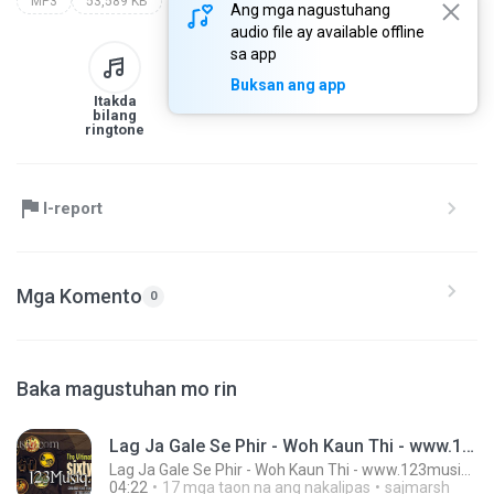
MP3
53,589 KB
Ang mga nagustuhang
audio file ay available offline
sa app
Buksan ang app
Itakda
Sa library
I-download
Ibahagi
bilang
ringtone
I-report
Mga Komento
0
Baka magustuhan mo rin
Lag Ja Gale Se Phir - Woh Kaun Thi - www.123musiq.com - ® Riya collections ®
Lag Ja Gale Se Phir - Woh Kaun Thi - www.123musiq.com - ® Riya collections ®
04:22
17 mga taon na ang nakalipas
sajmarsh