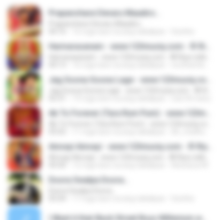
Prapanchave Devaru Maadiro...
Prapanchave Devaru Maadiro...
04:16
16 mga taon na ang nakalipas
Geetha
Harivarasanam - www.123musiq.com - ® Riya collections ®
Harivarasanam - www.123musiq.com - ® Riya collections ®
04:13
16 mga taon na ang nakalipas
viruthambigas
Jag Soona Soona Lage - www.123musiq.com - ® Riya collections ®
Jag Soona Soona Lage - www.123musiq.com - ® Riya collections ®
05:31
19 mga taon na ang nakalipas
rulz18.manu
Ab To Forever (Tara Rum Pum) - www.123musiq.com - ® Riya collections ®
Ab To Forever (Tara Rum Pum) - www.123musiq.com - ® Riya collections ®
05:02
11 mga taon na ang nakalipas
dh_madhu
Ainvayi Ainvayi - www.123musiq.com - ® Riya collections ®
Ainvayi Ainvayi - www.123musiq.com - ® Riya collections ®
04:30
12 mga taon na ang nakalipas
Aiswarya M.
Doora Swalpa Doora...
Doora Swalpa Doora...
05:04
17 mga taon na ang nakalipas
Geetha
I Want it that-Back Street Boys Millenium.wma