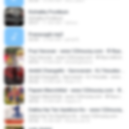
03:34
10 साल पहले
Ana Julia F.
Kizhakku Pookkum
Kizhakku Pookkum
05:07
11 साल पहले
tishore
Pranasaghi.mp3
03:44
13 साल पहले
jamal A.
Poyi Varuvan - www.123musiq.com - ® Riya collections ®
Poyi Varuvan - www.123musiq.com - ® Riya collections ®
04:53
14 साल पहले
drizzlingheartz
Ambili Changathi - Sarovaram - KJ Yesudas - www.123musiq.com - ® Riya collections ®
Ambili Changathi - Sarovaram - KJ Yesudas - www.123musiq.com - ® Riya collections ®
05:02
14 साल पहले
Kiran V G.
Papam Marichittal - www.123musiq.com - ® Riya collections ®
Papam Marichittal - www.123musiq.com - ® Riya collections ®
04:32
14 साल पहले
Sajeev S.
Dekha Hai Teri Aankhon Ko - www.123musiq.com - ® Riya collections ®
Dekha Hai Teri Aankhon Ko - www.123musiq.com - ® Riya collections ®
03:56
16 साल पहले
Khuma ram B.