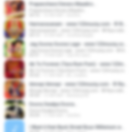
Prapanchave Devaru Maadiro...
Prapanchave Devaru Maadiro...
04:16
16 साल पहले
Geetha
Harivarasanam - www.123musiq.com - ® Riya collections ®
Harivarasanam - www.123musiq.com - ® Riya collections ®
04:13
16 साल पहले
viruthambigas
Jag Soona Soona Lage - www.123musiq.com - ® Riya collections ®
Jag Soona Soona Lage - www.123musiq.com - ® Riya collections ®
05:31
19 साल पहले
rulz18.manu
Ab To Forever (Tara Rum Pum) - www.123musiq.com - ® Riya collections ®
Ab To Forever (Tara Rum Pum) - www.123musiq.com - ® Riya collections ®
05:02
11 साल पहले
dh_madhu
Ainvayi Ainvayi - www.123musiq.com - ® Riya collections ®
Ainvayi Ainvayi - www.123musiq.com - ® Riya collections ®
04:30
12 साल पहले
Aiswarya M.
Doora Swalpa Doora...
Doora Swalpa Doora...
05:04
17 साल पहले
Geetha
I Want it that-Back Street Boys Millenium.wma