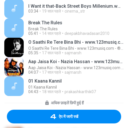
I Want it that-Back Street Boys Millenium.wma
03:34
19 साल पहले
cinema_str
Break The Rules
Break The Rules
05:41
14 साल पहले
deepakbhavadasan2010
O Saathi Re Tere Bina Bhi - www.123musiq.com - ® Riya collections ®
O Saathi Re Tere Bina Bhi - www.123musiq.com - ® Riya collections ®
05:35
17 साल पहले
sajmarsh
Aap Jaisa Koi - Nazia Hassan - www.123musiq.com - ® Riya collections ®
Aap Jaisa Koi - Nazia Hassan - www.123musiq.com - ® Riya collections ®
04:07
17 साल पहले
sajmarsh
01 Kaana Kannil
01 Kaana Kannil
04:43
18 साल पहले
prakashkarthik07
अधिक फ़ाइलें छिपी हुई हैं
ऐप में जारी रखें