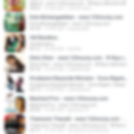
Ajab Si - www.123musiq.com - ® Riya collections ®
04:03
19 साल पहले
rulz18.manu
Ente Mohangalellam - www.123musiq.com
Ente Mohangalellam - www.123musiq.com
04:18
13 साल पहले
siyadarakal
Odi Bandenu...
Odi Bandenu...
05:12
16 साल पहले
Geetha
Dhim Dhim - www.123musiq.com - ® Riya collections ®
Dhim Dhim - www.123musiq.com - ® Riya collections ®
05:18
16 साल पहले
malleshnaik
Hrudayave Bayaside Ninnane - Sonu Nigam, Vidyashree - www.123musiq.com - ® Riya collections ®
Hrudayave Bayaside Ninnane - Sonu Nigam, Vidyashree - www.123musiq.com - ® Riya collections ®
04:13
13 साल पहले
tvldinakaran
Mazhavil Poo - www.123musiq.com
Mazhavil Poo - www.123musiq.com
05:00
14 साल पहले
gireeshs73
Thaimavin Thanalil - www.123musiq.com - ® Riya collections ®
Thaimavin Thanalil - www.123musiq.com - ® Riya collections ®
04:13
15 साल पहले
amarjithvirunnukandy