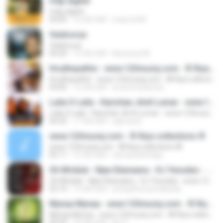
mdp digitel
mdp digitel
04:09
16 साल पहले
masood M.
Vaidoorya
Vaidoorya
04:20
12 साल पहले
Aiswarya M.
Hrudhayathin - www.123musiq.com - ® Riya collections ®
Hrudhayathin - www.123musiq.com - ® Riya collections ®
04:06
12 साल पहले
dr.arifmuhamed
Laila O Laila - Kanchan, Amit Lumar - www.123musiq.com - ® Riya collections ®
Laila O Laila - Kanchan, Amit Lumar - www.123musiq.com - ® Riya collections ®
04:32
17 साल पहले
sajmarsh
www.123musiq.com - ® Riya collections ®
www.123musiq.com - ® Riya collections ®
05:11
15 साल पहले
vannarathshaiju
Oh Mridule - Njan Ekanaanu - KJ Yesudas - www.123musiq.com - ® Riya collections ®
Oh Mridule - Njan Ekanaanu - KJ Yesudas - www.123musiq.com - ® Riya collections ®
03:14
14 साल पहले
amarjithvirunnukandy
Mynaa Mynaa - www.123musiq.com - ® Riya collections ®
Mynaa Mynaa - www.123musiq.com - ® Riya collections ®
04:35
16 साल पहले
KS O.