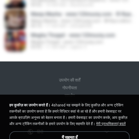
04:32
12 साल पहले
Aiswarya M.
Manju Mazha - www.123musiq.com - ® Riya collections ®
Manju Mazha - www.123musiq.com - ® Riya collections ®
05:16
11 साल पहले
shihabkt08
Megha Thoppil - www.123musiq.com
Megha Thoppil - www.123musiq.com
03:53
11 साल पहले
sajeev V.
उपयोग की शर्तें
गोपनीयता
समर्थन
मेरी व्यक्तिगत जानकारी न बेचें
हम कुकीज़ का उपयोग करते हैं।
4shared यह समझने के लिए कुकीज़ और अन्य ट्रैकिंग
मेरी व्यक्तिगत जानकारी साझा न करें
तकनीकों का उपयोग करता है कि हमारे विज़िटर कहां से आ रहे हैं और हमारी वेबसाइट पर
आपके ब्राउज़िंग अनुभव को बेहतर बनाता है। हमारी वेबसाइट का उपयोग करके, आप कुकीज़
और अन्य ट्रैकिंग तकनीकों के हमारे उपयोग के लिए सहमति देते हैं।
मेरी प्राथमिकताएं बदलें
हिंदी
मैं सहमत हूँ