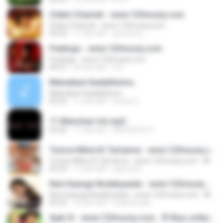
Chikni Chameli - www.123musiq.com
Chikni Chameli - www.123musiq.com
05:03
11 साल पहले
vpvvishnu
Peelings - www.123musiq.com
Peelings - www.123musiq.com
04:07
एक साल पहले
S R.
Mainakam Kadalilninnu..
Mainakam Kadalilninnu..
05:05
11 साल पहले
Devan D.
11 Manohari nin.mp3
03:26
11 साल पहले
KISHOR.N.P P.
Tumse Milne Ki Tamanna - www.123musiq.com - ® Riya collections ®
Tumse Milne Ki Tamanna - www.123musiq.com - ® Riya collections ®
05:29
17 साल पहले
sajmarsh
Nee Haanga Nodabyaada - www.123musiq.com - ® Riya collections ®
Nee Haanga Nodabyaada - www.123musiq.com - ® Riya collections ®
04:35
16 साल पहले
malleshnaik
Ajab Si - www.123musiq.com - ® Riya collections ®