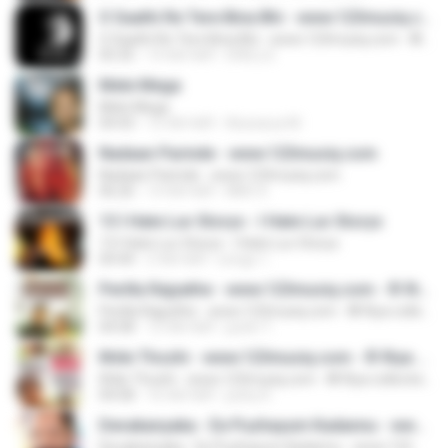
O Saathi Re Tere Bina Bhi - www.123musiq.com - ® Riya collections ®
O Saathi Re Tere Bina Bhi - www.123musiq.com - ® Riya collections ®
05:35
14 साल पहले
SHELLS
Mele Mega
Mele Mega
04:43
12 साल पहले
Aiswarya M.
Nadaan Parinde - www.123musiq.com
Nadaan Parinde - www.123musiq.com
06:26
14 साल पहले
NMC K.
13 I Hate Luv Storys - I Hate Luv Storys
13 I Hate Luv Storys - I Hate Luv Storys
04:44
2 साल पहले
songz 1.
Perilla Rajyathe - www.123musiq.com - ® Riya collections ®
Perilla Rajyathe - www.123musiq.com - ® Riya collections ®
04:58
12 साल पहले
justin T.
Ithile Thozhi - www.123musiq.com - ® Riya collections ®
Ithile Thozhi - www.123musiq.com - ® Riya collections ®
04:58
16 साल पहले
joshy K.
Devakanyaka - Ee Puzhayum Kadannu - www.123musiq.com - ® Riya collections ®
Devakanyaka - Ee Puzhayum Kadannu - www.123musiq.com - ® Riya collections ®