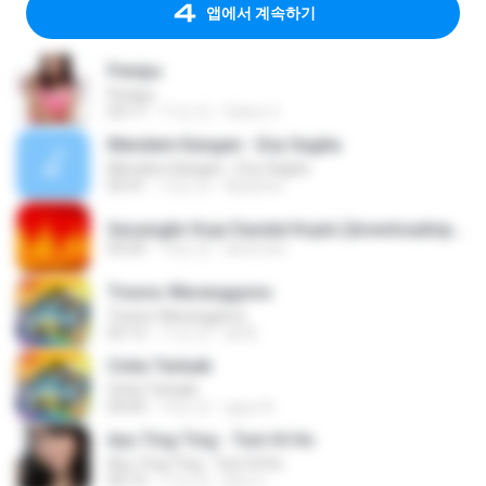
앱에서 계속하기
Penipu
Penipu
03:17
11년 전
Satrio U.
Mendem Kangen - Eny Sagita
Mendem Kangen - Eny Sagita
05:41
12년 전
Apastoe
Secangkir Kopi Dandut Koplo [downloadmp3.terbaru.in] - Sodiq - Monata.mp3
05:05
14년 전
devin.brs
Tresno Waranggono
Tresno Waranggono
05:13
11년 전
ali M.
Cinta Terbaik
Cinta Terbaik
04:04
13년 전
aguz A.
Ayu Ting Ting - Tum Hi Ho
Ayu Ting Ting - Tum Hi Ho
04:19
11년 전
Aris C.