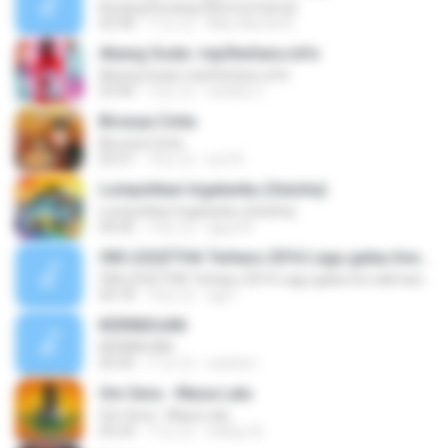
Kunang Kunang (Rhoma Irama)
02:58
11년 전
Alby Naufal A.
Abang Goda | mp3terbaru.info
Abang Goda | mp3terbaru.info
03:46
12년 전
randhy C.
Birunya Cinta
Birunya Cinta
05:51
10년 전
sun N.
Lumpuhkan Ingatanku (Geisha)
Lumpuhkan Ingatanku (Geisha)
04:56
13년 전
aguz A.
OM LEGIZTHA Terbaru 2016 Lagu galau live abimanyu
OM LEGIZTHA Terbaru 2016 Lagu galau live abimanyu
04:18
10년 전
ogi F.
KERINDUAN
KERINDUAN
05:45
11년 전
candra I.
Om Sera - Masa Lalu
Om Sera - Masa Lalu
05:24
11년 전
wahyu A.