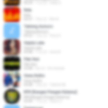
06:29
11년 전
Hady Q.
Rela
Rela
05:07
10년 전
Rini A.
Talining Asmoro
Talining Asmoro
04:23
12년 전
Ferry S.
Sejuta Luka
Sejuta Luka
04:48
11년 전
nirna R.
Pikir Keri
Pikir Keri
03:48
8년 전
Eti maryati
Sewu Kutho
Sewu Kutho
04:08
10년 전
Yatimin M.
KPK [Kangen Pengen Ketemu]
KPK [Kangen Pengen Ketemu]
03:09
11년 전
Satrio U.