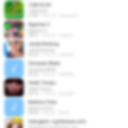
TUM HI HO
TUM HI HO
07:04
10년 전
Hteinwin H.
Ngamen 3
Ngamen 3
08:21
13년 전
Fauzul I.
Janda Bodong
Janda Bodong
04:25
11년 전
rahadi K.
Secawan Madu
Secawan Madu
05:02
12년 전
abdoelg
Salah Tompo
Salah Tompo
05:16
11년 전
ahmad C.
Bahtera Cinta
Bahtera Cinta
05:03
10년 전
Rini A.
Selingkuh | mp3terbaru.info
Selingkuh | mp3terbaru.info