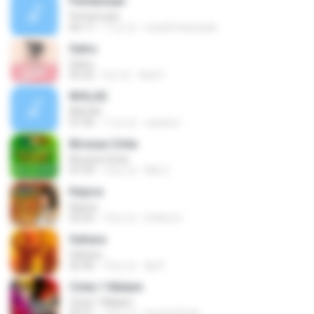
Pertemuan
Pertemuan
06:17
11년 전
rezafirchansyah
Satru
Satru
05:32
5년 전
Ade F.
IKHLAS
IKHLAS
07:34
11년 전
candra I.
Birunya Cinta
Birunya Cinta
07:59
10년 전
Riki C.
Kejora
Kejora
05:23
10년 전
Erlitha S.
Sahara
Sahara
02:40
10년 전
Aji P.
Cinta 1 Malam
Cinta 1 Malam
02:51
14년 전
berang2.kali