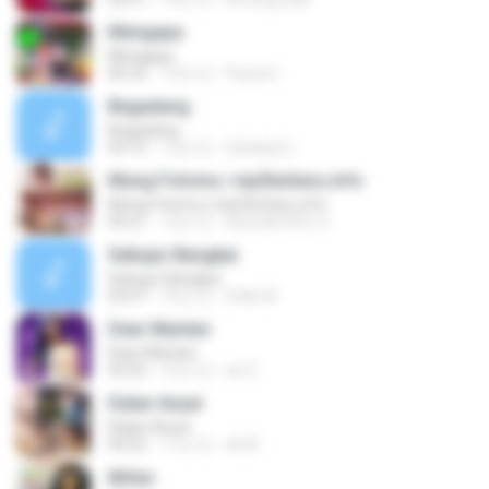
Mengapa
Mengapa
06:22
13년 전
Fauzul I.
Begadang
Begadang
03:15
12년 전
Sahabat L.
Mung Fotomu | mp3terbaru.info
Mung Fotomu | mp3terbaru.info
05:21
12년 전
Diyon&#39;z O.
Sebujur Bangkai
Sebujur Bangkai
03:57
10년 전
Sella W.
Dear Mantan
Dear Mantan
03:25
10년 전
an D.
Dalan Anyar
Dalan Anyar
04:52
11년 전
ali M.
Ikhlas