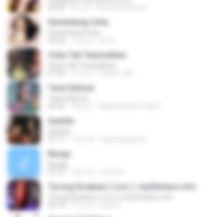
04:25
8년 전
Slametwidodo S.
Senandung Cinta
Senandung Cinta
03:02
10년 전
an D.
Cinta Tak Terpisahkan
Cinta Tak Terpisahkan
07:50
11년 전
belizh_666
Tarik Selimut
Tarik Selimut
03:45
10년 전
Muhammad Yuda F.
Syahdu
Syahdu
07:17
13년 전
duwisetiyawan
Bunga
Bunga
07:27
15년 전
umat N.
Terong Dicabein ( Live ) | mp3terbaru.info
Terong Dicabein ( Live ) | mp3terbaru.info
04:18
11년 전
hadi A.