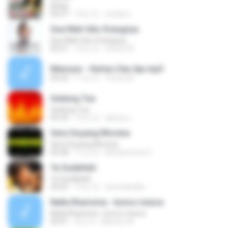
Ikhlas
06:07
12년 전
wedus L.
Gue Mah Gitu Orangnya
Gue Mah Gitu Orangnya
03:21
10년 전
hendri W.
Mansyur - Kertas Dan Api.mp3
04:33
11년 전
Yunus M.
Gedung Tua
Gedung Tua
05:24
13년 전
akang J.
Sera Goyang Morena
Sera Goyang Morena
03:28
11년 전
Muhammad Z.
Ya Sudahlah
Ya Sudahlah
04:25
15년 전
anwirahadie
Nella Kharisma - konco mesra
Nella Kharisma - konco mesra
04:41
9년 전
Mansur M.