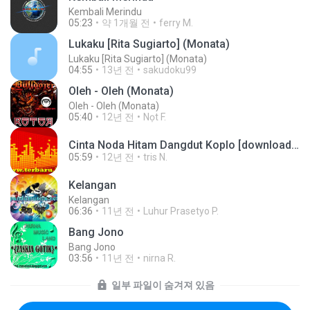
Kembali Merindu
05:23
약 1개월 전
ferry M.
Lukaku [Rita Sugiarto] (Monata)
Lukaku [Rita Sugiarto] (Monata)
04:55
13년 전
sakudoku99
Oleh - Oleh (Monata)
Oleh - Oleh (Monata)
05:40
12년 전
Nọt F.
Cinta Noda Hitam Dangdut Koplo [downloadmp3.terbaru.in] Anjar Agustin Monata.mp3
05:59
12년 전
tris N.
Kelangan
Kelangan
06:36
11년 전
Luhur Prasetyo P.
Bang Jono
Bang Jono
03:56
11년 전
nirna R.
일부 파일이 숨겨져 있음