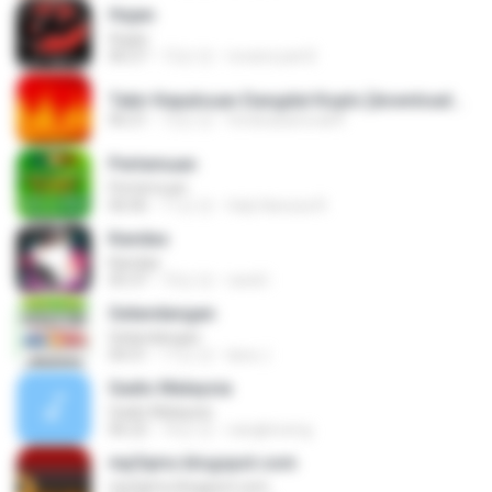
Hujan
Hujan
06:27
12년 전
revanz part2
Tabir Kepalsuan Dangdut Koplo [downloadmp3.terbaru.in] Sodiq Monata.mp3
06:21
12년 전
ferdicasanova69
Pertemuan
Pertemuan
06:06
11년 전
Galy Kanzza R.
Kandas
Kandas
05:37
10년 전
randi I.
Gelandangan
Gelandangan
04:31
11년 전
lana J.
Gadis Malaysia
Gadis Malaysia
06:22
16년 전
cangkirseng
mp3qms.blogspot.com
mp3qms.blogspot.com