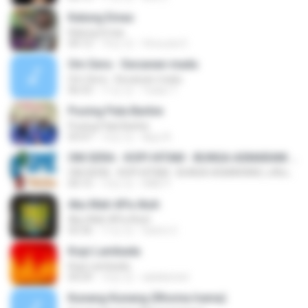
Kalung Emas
Kalung Emas
04:12
10년 전
Vinouzie E.
Om Sera - Secawan madu
Om Sera - Secawan madu
06:53
11년 전
Yulian T.
Pusing Pala Barbie
Pusing Pala Barbie
03:47
12년 전
Ajuy A.
OM.SERA - KOPI HITAM - BUNGA ASMARANI ( official Music and Video by Danang Multimedia Entertaiment )
OM.SERA - KOPI HITAM - BUNGA ASMARANI ( official Music and Video by Danang Multimedia Entertaiment )
04:15
13년 전
DME P.
Aku Mah APa Atuh
Aku Mah APa Atuh
03:36
11년 전
Satrio U.
Kopi Lambada
Kopi Lambada
04:29
12년 전
adeklentet
Kunang Kunang (Rhoma Irama)