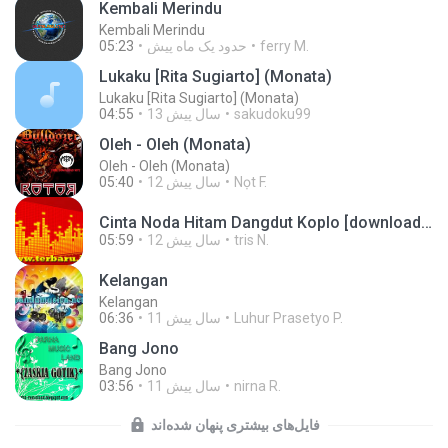
Kembali Merindu
Kembali Merindu
ferry M.
حدود یک ماه پیش
05:23
Lukaku [Rita Sugiarto] (Monata)
Lukaku [Rita Sugiarto] (Monata)
sakudoku99
13 سال پیش
04:55
Oleh - Oleh (Monata)
Oleh - Oleh (Monata)
Nọt F.
12 سال پیش
05:40
Cinta Noda Hitam Dangdut Koplo [downloadmp3.terbaru.in] Anjar Agustin Monata.mp3
tris N.
12 سال پیش
05:59
Kelangan
Kelangan
Luhur Prasetyo P.
11 سال پیش
06:36
Bang Jono
Bang Jono
nirna R.
11 سال پیش
03:56
فایل‌های بیشتری پنهان شده‌اند