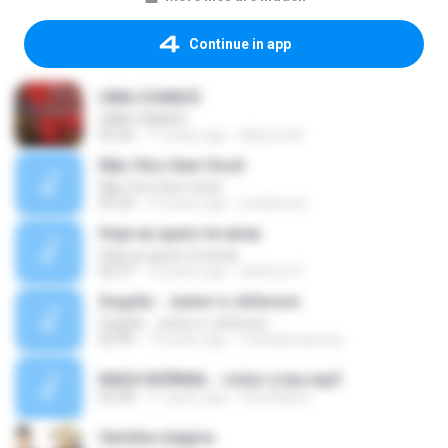
Continue in app
UMA CHANCE
UMA CHANCE
02:36
11 years ago
Alisson M.
Não Vivo Sem Você
Não Vivo Sem Você
03:26
12 years ago
jonabeccb
Hoje eu quero te amar
Hoje eu quero te amar
02:27
12 years ago
alclimar D.
Sogrão - Junior e Jeferson
Sogrão - Junior e Jeferson
02:45
13 years ago
mandaumpraeu
NADA NORMAL - victor e leu.mp3
02:58
11 years ago
theofiloluis
Varinha mágica