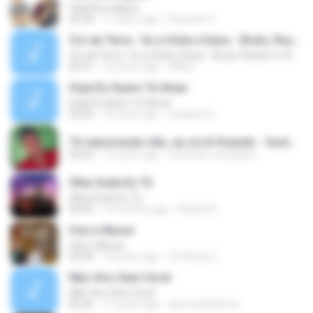
Varinha mágica
03:30
11 years ago
Eduardo H.
Cio da Terra - Eu a Viola e Deus - Bruto, Rustico e Sistemático
Cio da Terra - Eu a Viola e Deus - Bruto, Rustico e Sistemático
03:31
16 years ago
Wilian .
Hoje Eu Quero Te Amar
Hoje Eu Quero Te Amar
02:26
10 years ago
Leidiane D.
Tô namorando não, eu só tô ficando - Gustavo Moura e Rafael.mp3
02:52
13 years ago
fernando_lucasloko
Olha Onde Eu Tô
Olha Onde Eu Tô
03:03
10 months ago
Rafael A.
Usa e Abusa
Usa e Abusa
03:34
14 years ago
Zé Alécio E.
Não Vivo Sem Você
Não Vivo Sem Você
03:26
11 years ago
alemaodaafrica