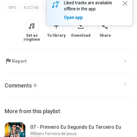
Liked tracks are available
MP3
8,027 KB
william ferreira de jesus
amado basylio - 2025
offline in the app
Open app
Set as
To library
Download
Share
ringtone
Report
Comments
0
More from this playlist
07 - Primeiro Eu Segundo Eu Terceiro Eu
William Ferreira de jesus