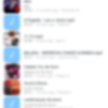
Milu
Milu
03:45
11 months ago
Edenilson A.
A Pegada - Leo e Junior.mp3
02:45
16 years ago
Maikol F.
11 (1).mp3
02:45
9 years ago
alex S.
BALADA - ANDRESSA CHAVES & BANDA.mp3
02:51
14 years ago
carmona.edu
Cabelo Cor de Ouro
Cabelo Cor de Ouro
02:52
2 years ago
Raiane G.
Você é Show
Você é Show
03:31
10 years ago
Natália C.
Lembranças de amor
Lembranças de amor