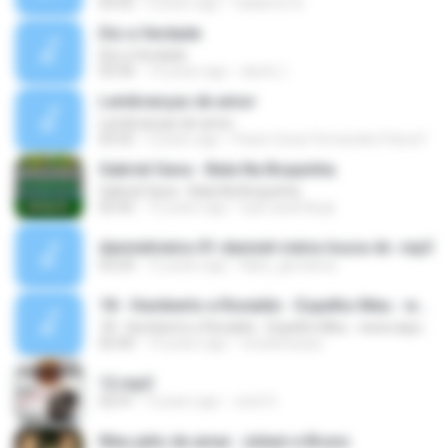
03:55
2 years ago
Valdemir N.
Diz a Verdade
Diz a Verdade
03:30
14 years ago
david J.
Lembranças de amor
Lembranças de amor
03:55
2 years ago
Paulo Cesar Fernandes Paiva F.
Gabriel Gava - Bala Na Boquinha
Gabriel Gava - Bala Na Boquinha
02:42
12 years ago
luan.azambuja
dannielvieira-01-danniel-vieira-louca-dv-.mp3
03:24
12 years ago
Naty_giovanna
18 - Humberto e Ronaldo - Espelho Meu - www.aquitemviola.com
18 - Humberto e Ronaldo - Espelho Meu - www.aquitemviola.com
02:40
14 years ago
renata.luizac
12.mp3
02:41
9 years ago
José S.
Meu jeito de amar- Juliani e Bruno