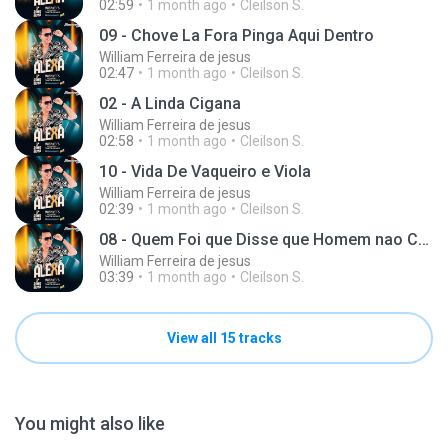
02:59
1 month ago
Cleilson S.
09 - Chove La Fora Pinga Aqui Dentro
William Ferreira de jesus
02:47
1 month ago
Cleilson S.
02 - A Linda Cigana
William Ferreira de jesus
02:58
1 month ago
Cleilson S.
10 - Vida De Vaqueiro e Viola
William Ferreira de jesus
02:39
1 month ago
Cleilson S.
08 - Quem Foi que Disse que Homem nao Chora
William Ferreira de jesus
03:39
1 month ago
Cleilson S.
View all 15 tracks
You might also like