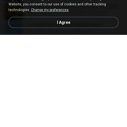
Website, you consent to our use of cookies and other tracking
CD Pancadão de Verao 2012 By DJ Douglas R.
technologies.
Change my preferences
CD Pancadão de Verao 2012 By DJ Douglas R.
03:03
15 years ago
Jhonatan_Moreninho
I Agree
É ASSIM QUE VAI SER-BRUNA VIOLA
É ASSIM QUE VAI SER-BRUNA VIOLA
02:59
17 years ago
willianmartelli
Feito queijo e goiabada
Feito queijo e goiabada
03:46
12 years ago
Os Filhos de C.
10 - Im Yours, Chora me Liga, Semente (by Salsicha ZonadeZ)
10 - Im Yours, Chora me Liga, Semente (by Salsicha ZonadeZ)
03:30
12 years ago
lydiane V.
Matheus Fernandes - Ao vivo no Beach Park
Matheus Fernandes - Ao vivo no Beach Park
03:08
13 years ago
Juliia M.
11 - Acione o GPS (Victor Lopes)
11 - Acione o GPS (Victor Lopes)
03:46
14 years ago
victor.lopes11
Tá Faltando Eu