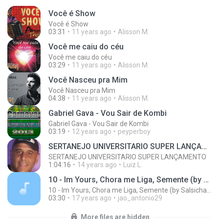
Você é Show
Você é Show
03:31
11 years ago
Alisson M.
Você me caiu do céu
Você me caiu do céu
03:29
11 years ago
Alisson M.
Você Nasceu pra Mim
Você Nasceu pra Mim
04:38
11 years ago
Alisson M.
Gabriel Gava - Vou Sair de Kombi
Gabriel Gava - Vou Sair de Kombi
03:19
12 years ago
peyperboy
SERTANEJO UNIVERSITARIO SUPER LANÇAMENTO
SERTANEJO UNIVERSITARIO SUPER LANÇAMENTO
1:04:16
14 years ago
Luiz L.
10 - Im Yours, Chora me Liga, Semente (by Salsicha ZonadeZ)
10 - Im Yours, Chora me Liga, Semente (by Salsicha ZonadeZ)
03:30
17 years ago
jao_antonio29
More files are hidden