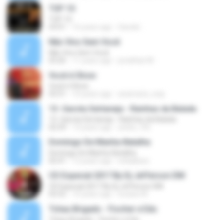
TOP 10
TOP 10
03:01
16 years ago
Sander .
Não Vivo Sem Você
Não Vivo Sem Você
03:26
11 years ago
jonathan M.
Você é Show
Você é Show
03:31
10 years ago
anamaria_way
13- Garota Sertaneja - Rainhas da Balada
13- Garota Sertaneja - Rainhas da Balada
02:59
13 years ago
andre_ffb
Domingo De Manha-Batalha
Domingo De Manha-Batalha
02:41
12 years ago
erikabbsa
CD Especial 2017 By Dj Jefferson DM
CD Especial 2017 By Dj Jefferson DM
02:52
10 years ago
lucasw M.
Tchau Brigado - Fischer e Edu
Tchau Brigado - Fischer e Edu