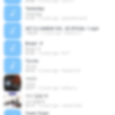
03:58
10 years ago
경재 박.
Yesterday
Yesterday
01:43
12 years ago
abdulrahman B.
SET DJ SAMUK VOL. 03 OFICIAL-1.mp3
1:00:29
11 years ago
Matteus S.
Bread - If
Bread - If
02:36
13 years ago
Ari P.
Try me
Try me
04:18
15 years ago
Heriberto A.
รอเธอ
รอเธอ
03:07
12 years ago
อิทธิพล ช.
어서 말을 해
어서 말을 해
03:19
13 years ago
vampiroitalo
Sugar Sugar