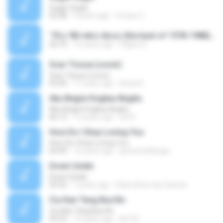
Sugar Sugar
02:48
9 years ago
irmaos C.
'70 y '80 retro disco (the best of 1978-1988) mix 1.mp3
20:10
15 years ago
Pájaro D.
Scar Tissue (cover)
Scar Tissue (cover)
03:40
17 years ago
Deryk K.
Aku Begini Engkau Begitu
Aku Begini Engkau Begitu
06:12
13 years ago
eki A.
How Do I Stop Loving You
How Do I Stop Loving You
04:49
16 years ago
jasmine4design
Down Under
Down Under
03:32
7 years ago
Flávio Brito dos Santos
Ciu Kan Tang Bue Bo
Ciu Kan Tang Bue Bo
04:32
16 years ago
jkt152