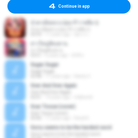
Continue in app
น้ำตาเมียหลวง (สุนารี ราชสีมา)
น้ำตาเมียหลวง (สุนารี ราชสีมา)
03:59
11 years ago
อัยการ เ.
สาวใหญ่สิลงคาน
สาวใหญ่สิลงคาน
03:51
6 years ago
สักสี ส.
Sugar Sugar
Sugar Sugar
02:48
11 years ago
Danny V.
Over And Over Again
Over And Over Again
02:01
14 years ago
mtjhwork
Scar Tissue (cover)
Scar Tissue (cover)
03:40
17 years ago
Deryk K.
Sorry seems to be the hardest word
Sorry seems to be the hardest word