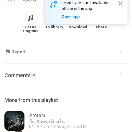
MP3
8,645 KB
Liked tracks are available
offline in the app
Open app
Set as
To library
Download
Share
ringtone
Report
Comments
0
More from this playlist
ภาพถ่าย
บิ๊กสุรินทร์, เล็กสเร็น
04:14
2 months ago
Dusit M.