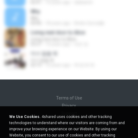
02:41
14 years ago
dadsamit
Why
Why
04:00
18 years ago
Andre Gorredijk
Living next door to Alice
Living next door to Alice
03:27
10 years ago
대진 정.
어서 말을 해
어서 말을 해
03:19
10 years ago
백 명 희 백.
Terms of Use
Privacy
Support
We Use Cookies.
4shared uses cookies and other tracking
Do not sell my personal information
technologies to understand where our visitors are coming from and
Do not share my personal information
improve your browsing experience on our Website. By using our
Website, you consent to our use of cookies and other tracking