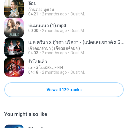
จื่อบ่
ก้านตอง ทุ่งเงิน
04:21
2 months ago
Dusit M.
บ่แมนแนว (1).mp3
00:00
2 months ago
Dusit M.
เมล ตวิษา x ตุ๊กตา นริศรา - (แปดแสนซาวด์ x Go Music Thailand x JOOX)
เจ้าดอกจำปา ( ເຈົ້າດອກຈຳປາ )
04:03
2 months ago
Dusit M.
รักไปแล้ว
แบงค์ โมเดิร์น, F FIN
04:18
2 months ago
Dusit M.
View all 129 tracks
You might also like