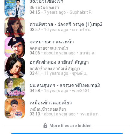
36.รอวันของเรา
36.รอวันของเรา
04:15
7 years ago
Suphakrit P.
ด่วนพิศวาส - ผ่องศรี วรนุช (1).mp3
03:57
10 years ago
ความรัก ค.
จดหมายจากแนวหน้า
จดหมายจากแนวหน้า
04:06
about a year ago
ธนชัย ฉ.
อกหักซ้ำสอง สายัณห์ สัญญา
อกหักซ้ำสอง สายัณห์ สัญญา
03:41
11 years ago
ชูพงษ์ แ.
ฝน ธนสุนทร - ธรรมชาติโหด.mp3
04:58
15 years ago
wee3431
เหมือนข้าวคอยเคียว
เหมือนข้าวคอยเคียว
03:10
about a year ago
วรรธนัย ภ.
More files are hidden