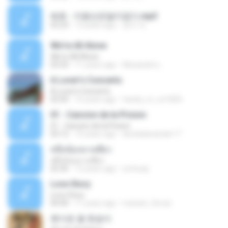
배호 - 지평선은말이없다.mp3
03:23
13 years ago
영우 박.
We're All Alone
We're All Alone
03:33
11 years ago
Alexandre L.
A Lover's Concerto
A Lover's Concerto
02:50
15 years ago
farida_m_rot1825
01 - Cancion de la Prision
01 - Cancion de la Prision
03:12
15 years ago
derekalexander17
หนึ่งน้องนางเดียว
หนึ่งน้องนางเดียว
02:36
12 years ago
umnuay
Love Story
Love Story
04:40
11 years ago
mariani_ferrari
못다핀 꽃 한송이