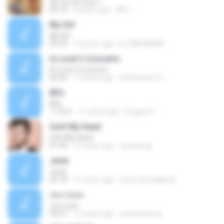
못다핀 꽃 한송이
03:10
6 years ago
Wk J.
My Girl
My Girl
56:35
16 years ago
EL WALKMAN
A Lover's Concerto
A Lover's Concerto
02:44
15 years ago
kamonpun19
80's
80's
1:12:21
11 years ago
Eugene Y.
Ooh! My Head
Ooh! My Head
01:49
15 years ago
ramameg
Jerat
Jerat
05:18
17 years ago
www.ahmadgoeh
เหมาหมด
เหมาหมด
03:07
15 years ago
pawasenung