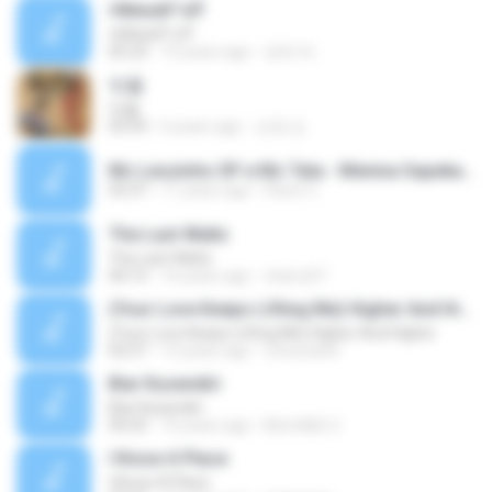
ґФАєёХ°чїЎ
ґФАєёХ°чїЎ
05:23
10 years ago
경재 박.
빗물
빗물
03:59
6 years ago
순영 김.
Mc Leozinho SP e Mc Tata - Menina Sapeka.mp3
03:37
11 years ago
Flavio C.
The Last Waltz
The Last Waltz
04:15
16 years ago
charry07
(Your Love Keeps Lifting Me) Higher And Higher
(Your Love Keeps Lifting Me) Higher And Higher
02:57
15 years ago
cmurwanti
Biar Kusendiri
Biar Kusendiri
04:25
10 years ago
Bismillah 2.
I Know A Place
I Know A Place