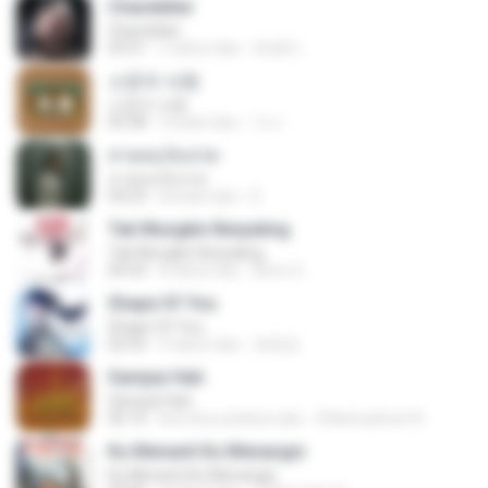
Chandelier
Chandelier
03:51
2 tahun lalu
สัมพัน์ เ.
소문의 낙원
소문의 낙원
03:38
3 bulan lalu
가나.
สายลมเจ็บปวด
สายลมเจ็บปวด
04:23
8 bulan lalu
D
Tak Mungkin Berpaling
Tak Mungkin Berpaling
04:54
8 tahun lalu
Bimo G.
Shape Of You
Shape Of You
02:53
9 tahun lalu
류효정
Sampai Hati
Sampai Hati
05:14
kira-kira setahun lalu
Shikenashraf A.
Ku Menanti Ku Menangis
Ku Menanti Ku Menangis