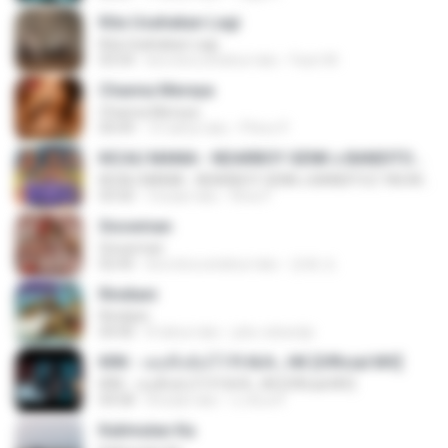
Kita Usahakan Lagi
Kita Usahakan Lagi
03:54
kira-kira setahun lalu
Fazri M.
Channa Mereya
Channa Mereya
04:49
10 tahun lalu
Phino P.
KICAU MANIA - NDARBOY GENK x BANDITOZ YAOW 86 (OFFICIAL LYRIC VIDEO) GAS POL NDANGAK
KICAU MANIA - NDARBOY GENK x BANDITOZ YAOW 86 (OFFICIAL LYRIC VIDEO) GAS POL NDANGAK
03:50
3 bulan lalu
Rina P.
Snowman
Snowman
02:45
kira-kira setahun lalu
은혜 조.
Rindiani
Rindiani
04:40
8 tahun lalu
joko rahardjo
KRK - เธอทิ้งฉันไว้ Ft.N/A , HK [Official MV]
KRK - เธอทิ้งฉันไว้ Ft.N/A , HK [Official MV]
04:58
8 bulan lalu
นวมินทร์
Kalimutan Ka