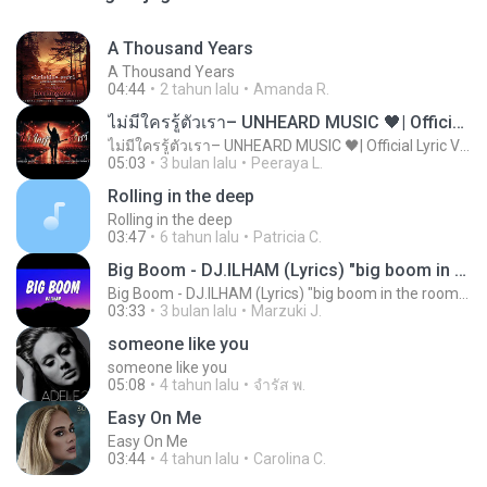
A Thousand Years
A Thousand Years
04:44
2 tahun lalu
Amanda R.
ไม่มีใครรู้ตัวเรา– UNHEARD MUSIC 🖤| Official Lyric Video | เพลงสู้ชีวิต
ไม่มีใครรู้ตัวเรา– UNHEARD MUSIC 🖤| Official Lyric Video | เพลงสู้ชีวิต
05:03
3 bulan lalu
Peeraya L.
Rolling in the deep
Rolling in the deep
03:47
6 tahun lalu
Patricia C.
Big Boom - DJ.ILHAM (Lyrics) "big boom in the room i go kaboom"
Big Boom - DJ.ILHAM (Lyrics) "big boom in the room i go kaboom"
03:33
3 bulan lalu
Marzuki J.
someone like you
someone like you
05:08
4 tahun lalu
จํารัส พ.
Easy On Me
Easy On Me
03:44
4 tahun lalu
Carolina C.