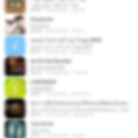
기쁨, 슬픔, 아름다운 마음
04:36
4 bulan lalu
정은 홍.
Despacito
Despacito
02:42
8 tahun lalu
희영 이.
สุขอย่าไปเล่าเศร้าอย่าไปพูด [MV]
สุขอย่าไปเล่าเศร้าอย่าไปพูด [MV]
04:31
8 bulan lalu
jeerapong
Ae Dil Hai Mushkil
Ae Dil Hai Mushkil
04:29
10 tahun lalu
Phino P.
LEMONADE
LEMONADE
03:07
2 bulan lalu
yasmim O.
ทุกการเติบโตของเธอจะมีฉันคอยซัพพอร์ตเสมอ - FULL , [เนื้อเพลง]
ทุกการเติบโตของเธอจะมีฉันคอยซัพพอร์ตเสมอ - FULL , [เนื้อเพลง]
04:13
12 bulan lalu
jeerapong
Tum Hi Ho
Tum Hi Ho
04:21
9 tahun lalu
Teguh I.