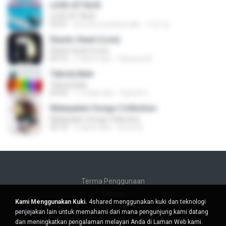
LOVE ATTACK
LOVE ATTACK
03:01
kira-kira setahun lalu
지빈 임.
Elastic Heart (Live)
Elastic Heart (Live)
04:16
3 tahun lalu
Vanessa A.
Tabola Bale
Tabola Bale
04:44
11 bulan lalu
Hamdi U.
Malayalam Songs Collection
Malayalam Songs Collection
04:16
2 tahun lalu
Vinod A.
Terma Penggunaan
Privasi
Kami Menggunakan Kuki.
4shared menggunakan kuki dan teknologi
Sokongan
penjejakan lain untuk memahami dari mana pengunjung kami datang
Jangan jual maklumat peribadi saya
dan meningkatkan pengalaman melayari Anda di Laman Web kami.