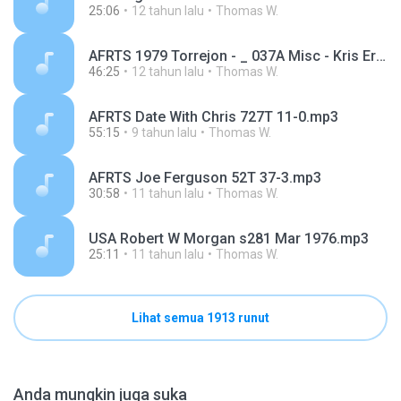
25:06
12 tahun lalu
Thomas W.
AFRTS 1979 Torrejon - _ 037A Misc - Kris Erik Stevens - Wolfman Jack - Jonhy Darin 1979-10-26.mp3
46:25
12 tahun lalu
Thomas W.
AFRTS Date With Chris 727T 11-0.mp3
55:15
9 tahun lalu
Thomas W.
AFRTS Joe Ferguson 52T 37-3.mp3
30:58
11 tahun lalu
Thomas W.
USA Robert W Morgan s281 Mar 1976.mp3
25:11
11 tahun lalu
Thomas W.
Lihat semua 1913 runut
Anda mungkin juga suka