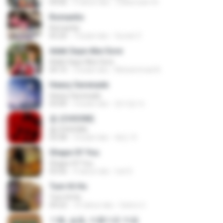
04:06
4 tahun lalu
Zulkernaim N.
Romantis
Romantis
05:20
7 bulan lalu
Suriati Z.
Adek Saye Abe Sore
Adek Saye Abe Sore
04:10
3 bulan lalu
Muhammad A.
Heavy Serenade
Heavy Serenade
03:00
3 bulan lalu
문지영 여.
춤 (CHOOM)
춤 (CHOOM)
02:58
3 bulan lalu
혜진 주.
Shape Of You
Shape Of You
03:56
4 tahun lalu
Icel S.
Tum Hi Ho
Tum Hi Ho
04:22
10 tahun lalu
Satrio U.
기쁨, 슬픔, 아름다운 마음