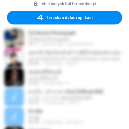
Lebih banyak fail tersembunyi
Teruskan dalam aplikasi
Ed Sheran Photograph
Ed Sheran Photograph
04:17
8 tahun lalu
Luana Martins
อยากรัก ต้องไม่กลัวคำว่าเสียใจ (เพลงประกอบภาพยนตร์ รัก 7 ปี ดี 7 หน)
อยากรัก ต้องไม่กลัวคำว่าเสียใจ (เพลงประกอบภาพยนตร์ รัก 7 ปี ดี 7 หน)
03:30
7 bulan lalu
Mith 9.
ฉันมันก็ดีได้แค่นี้
ฉันมันก็ดีได้แค่นี้
04:32
9 bulan lalu
D
ดวงใจ - ปราง ปรางทิพย์ [Official MV]
ดวงใจ - ปราง ปรางทิพย์ [Official MV]
04:16
11 bulan lalu
Mith 9.
It′s Me
It′s Me
02:18
3 bulan lalu
문지영 여.