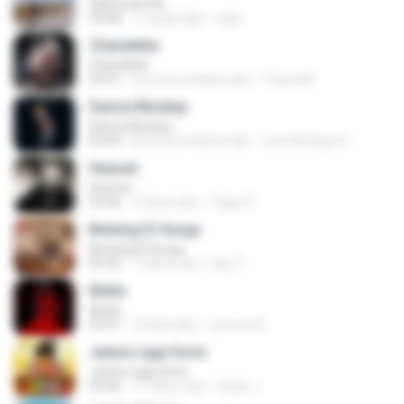
Kalimutan Ka
04:48
11 bulan lalu
raph
Chandelier
Chandelier
03:51
kira-kira setahun lalu
Thiara M.
Dance Monkey
Dance Monkey
03:29
kira-kira setahun lalu
Luis Henrique C.
Heaven
Heaven
03:56
3 tahun lalu
Tiago S.
Bintang Di Surga
Bintang Di Surga
05:00
7 tahun lalu
Sep Z.
Multo
Multo
03:57
5 bulan lalu
Jerome B.
Jeene Laga Hoon
Jeene Laga Hoon
03:56
11 tahun lalu
bindu J.