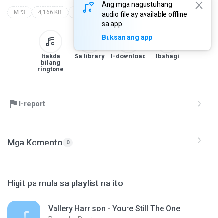
Ang mga nagustuhang
MP3
4,166 KB
proceder roots
audio file ay available offline
sa app
Buksan ang app
Itakda
Sa library
I-download
Ibahagi
bilang
ringtone
I-report
Mga Komento
0
Higit pa mula sa playlist na ito
Vallery Harrison - Youre Still The One