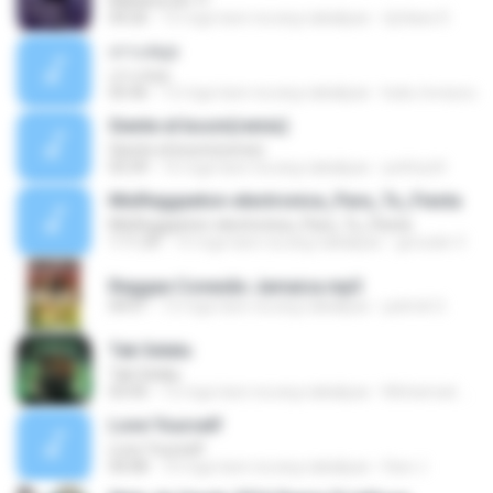
Mañana Sin TI
04:26
15 mga taon na ang nakalipas
dj blass D.
เกาะสมุย
เกาะสมุย
05:46
12 mga taon na ang nakalipas
kuku-loveyou
Siente el boom(remix)
Siente el boom(remix)
03:39
16 mga taon na ang nakalipas
pethizz0
MixReggaeton-electronica_Para_Tu_Fiesta
MixReggaeton-electronica_Para_Tu_Fiesta
1:11:29
15 mga taon na ang nakalipas
gonzalo V.
Reggae Conexão Jamaica.mp3
04:01
12 mga taon na ang nakalipas
patrick G.
Tak Selalu
Tak Selalu
03:45
12 mga taon na ang nakalipas
Mohamad Naufal A.
Love Yourself
Love Yourself
04:08
10 mga taon na ang nakalipas
Davi J.