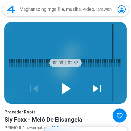
00:00
02:57
Proceder Roots
Sly Foxx - Melô De Elisangela
PRIMO R.
2 buwan nakaraan
higit pa...