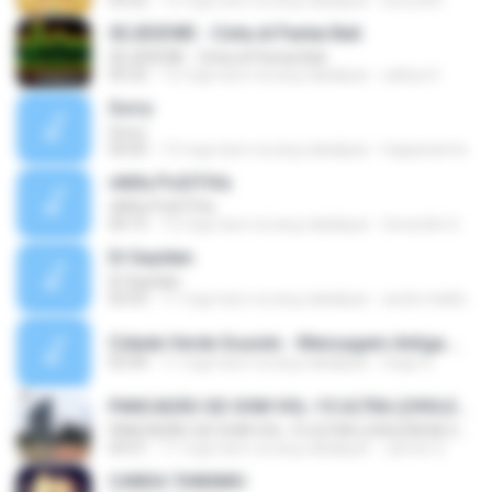
03:22
12 mga taon na ang nakalipas
be2cafin
SEJEDEWE - Cinta di Pantai Bali
SEJEDEWE - Cinta di Pantai Bali
05:22
12 mga taon na ang nakalipas
aditya S.
Sorry
Sorry
04:05
12 mga taon na ang nakalipas
hajiazeisme
vIbRa PoSiTiVa
vIbRa PoSiTiVa
04:15
12 mga taon na ang nakalipas
Gerardini G.
Di Sayidan
Di Sayidan
03:55
11 mga taon na ang nakalipas
andre.habibie
Cidade Verde Sounds - Mensagem Antiga.mp3
03:44
11 mga taon na ang nakalipas
Hugo G.
PANCADÃO GD SOM VOL-15 ULTRA ((VIOLENCIA SONORA GT PRODUCOES HD-192K 2016))
PANCADÃO GD SOM VOL-15 ULTRA ((VIOLENCIA SONORA GT PRODUCOES HD-192K 2016))
03:51
11 mga taon na ang nakalipas
James S.
CANDA TAWAMU