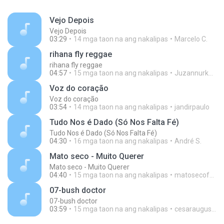
Vejo Depois
Vejo Depois
03:29
14 mga taon na ang nakalipas
Marcelo C.
rihana fly reggae
rihana fly reggae
04:57
15 mga taon na ang nakalipas
Juzannurkhaliza
Voz do coração
Voz do coração
03:54
14 mga taon na ang nakalipas
jandirpaulo
Tudo Nos é Dado (Só Nos Falta Fé)
Tudo Nos é Dado (Só Nos Falta Fé)
04:30
16 mga taon na ang nakalipas
André S.
Mato seco - Muito Querer
Mato seco - Muito Querer
04:40
15 mga taon na ang nakalipas
matosecofan
07-bush doctor
07-bush doctor
03:59
15 mga taon na ang nakalipas
cesaraugustomen