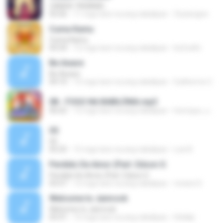
CANDA TAWAMU
03:56
11 mga taon na ang nakalipas
Zeylavigne
Cuma Kamu
Cuma Kamu
04:34
12 mga taon na ang nakalipas
be2cafin
Be Aware
Be Aware
04:10
15 mga taon na ang nakalipas
Guilherme C.
08 - FOGO NA BABILÔNIA.mp3
06:02
12 mga taon na ang nakalipas
henrique_santos1758
05
05
05:25
15 mga taon na ang nakalipas
Luis B.
Perdido De Amor (Part. Edson G
Perdido De Amor (Part. Edson G
03:57
12 mga taon na ang nakalipas
viviane D.
Welcome to Jamrock
Welcome to Jamrock
03:31
15 mga taon na ang nakalipas
Helakjr