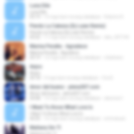
Luna Dile
Luna Dile
03:19
15 mga taon na ang nakalipas
Roberto R.
Pierdo La Cabeza (Dj Luian Remix)
Pierdo La Cabeza (Dj Luian Remix)
05:02
11 mga taon na ang nakalipas
alex_007144
Marina Peralta - Agradece
Marina Peralta - Agradece
03:19
12 mga taon na ang nakalipas
s3adriano
Anjos
Anjos
04:18
3 mga taon na ang nakalipas
Cris B.
Amor del bueno - plena507.com
Amor del bueno - plena507.com
04:08
14 mga taon na ang nakalipas
alexmen1
I Want To Know What Love Is
I Want To Know What Love Is
04:35
16 mga taon na ang nakalipas
emmanuelkanyesigye
Mañana Sin TI