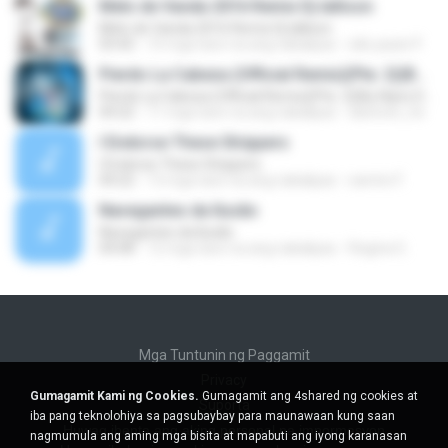
Melo de Vanda 2016 Remix Dj Iallison
Melo de Vanda 2016 Remix Dj Iallison
03:42
10 mga taon na ang nakalipas
são paulo P.
Pierdo La Cabeza (Official Remix)(Pte. 2)(By Nano De La Geezy & CarloSway)(Prod.By Dj Luian, Dj Urba & Rome) (By Edupboy)
Pierdo La Cabeza (Official Remix)(Pte. 2)(By Nano De La Geezy & CarloSway)(Prod.By Dj Luian, Dj Urba & Rome) (By Edupboy)
04:22
11 mga taon na ang nakalipas
davinchi_he
I Endorse These Strippers
I Endorse These Strippers
04:22
13 mga taon na ang nakalipas
samire F.
Navegantes da Ilusão
Navegantes da Ilusão
04:08
12 mga taon na ang nakalipas
Regina G.
Mga Tuntunin ng Paggamit
Privacy
Gumagamit Kami ng Cookies.
Gumagamit ang 4shared ng cookies at
Suporta
iba pang teknolohiya sa pagsubaybay para maunawaan kung saan
Huwag ibenta ang aking personal na impormasyon
nagmumula ang aming mga bisita at mapabuti ang iyong karanasan