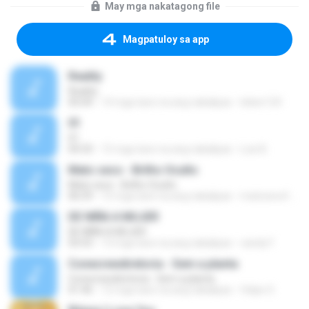
May mga nakatagong file
Magpatuloy sa app
Reality
Reality
05:04
14 mga taon na ang nakalipas
leiber124
01
01
04:33
15 mga taon na ang nakalipas
Luis B.
Mato seco - Brilho Oculto
Mato seco - Brilho Oculto
06:59
15 mga taon na ang nakalipas
matosecofan
DE NIÑA A MUJER
DE NIÑA A MUJER
03:53
13 mga taon na ang nakalipas
candy F.
Conecrewdiretoria - Sem a planta
Conecrewdiretoria - Sem a planta
01:46
12 mga taon na ang nakalipas
felipe S.