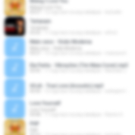
Bilang I Love You
Bilang I Love You
03:57
12 mga taon na ang nakalipas
be2cafin
Tertanam
Tertanam
03:25
11 mga taon na ang nakalipas
affa S.
Mato seco - Visão Moderna
Mato seco - Visão Moderna
04:27
15 mga taon na ang nakalipas
matosecofan
Ela Partiu - Vibrações (Tim Maia Cover).mp3
02:05
11 mga taon na ang nakalipas
Machado J.
SOJA - True Love (Acoustic).mp3
04:30
12 mga taon na ang nakalipas
welington199011
Love Yourself
Love Yourself
04:08
11 mga taon na ang nakalipas
Ramiro S.
PHP
PHP