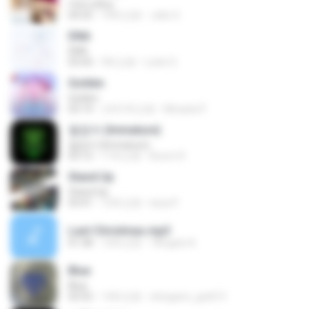
I Got a Boy
04:35
14年之前
Jello X.
DNA
DNA
03:43
9年之前
Loloh S.
Golden
Golden
03:14
大约1年之前
Micaela P.
철없어 (Immature)
철없어 (Immature)
03:12
11年之前
Boom R.
Stand Up
Stand Up
03:41
12年之前
luisa P.
Last Christmas.mp3
01:38
12年之前
7Angels A.
Blue
Blue
03:55
14年之前
shirigami_gold13