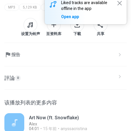
Liked tracks are available
MP3
5,129 KB
ccmixter
pitx
offline in the app
Open app
设置为铃声
至资料库
下載
共享
报告
評論
0
该播放列表的更多内容
Art Now (ft. Snowflake)
Alex
04:01
15 年前
anyssacristina