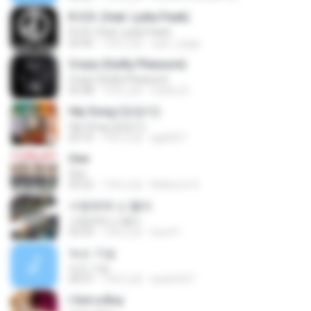
R.O.D. (feat. Lydia Paek)
R.O.D. (feat. Lydia Paek)
03:56
12年之前
ngor_piggy
Crazy (Guilty Pleasure)
Crazy (Guilty Pleasure)
03:48
12年之前
Galaxy B.
Hip Song (엉덩이)
Hip Song (엉덩이)
03:10
10年之前
gigk007
Gee
Gee
03:22
13年之前
Mellicent D.
사랑밖에 난 몰라
사랑밖에 난 몰라
03:29
12年之前
luisa P.
녹슨 가슴
녹슨 가슴
04:37
14年之前
tpals0207
I Got a Boy