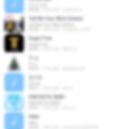
I'm In Love
04:00
14年之前
eatandfun
Tell Me Your Wish (Genie)
Tell Me Your Wish (Genie)
02:30
15年之前
inuyasha_lov3r
Sugar Free
Sugar Free
04:44
12年之前
Netto S.
첫 눈
첫 눈
03:27
11年之前
Nathasya M.
잡아줘
잡아줘
03:51
14年之前
kim C.
FANTASTIC BABY
FANTASTIC BABY
04:01
12年之前
Ru ry J.
Hello
Hello
02:02
14年之前
trixxareforkids8796