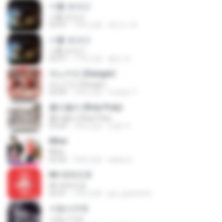
너를 보내고
너를 보내고
03:47
10年之前
최민수 최.
너를 보내고
너를 보내고
03:47
11年之前
철민 박.
피노키오 (Danger)
피노키오 (Danger)
03:09
12年之前
Yuelian T.
롤리폴리 (Roly Poly)
롤리폴리 (Roly Poly)
03:34
10年之前
만콩 까.
Mine
Mine
03:50
10年之前
salisa S.
Mr.애매모호
Mr.애매모호
03:41
12年之前
gui_guariente
사랑스러워
사랑스러워