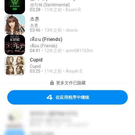
센치해 (Sentimental)
03:28
11年之前
Boom R.
초혼
초혼
03:46
13年之前
doorio
เพื่อน (Friends)
เพื่อน (Friends)
04:41
12年之前
aom081103m
Cupid
Cupid
03:25
11年之前
Aisyah S.
更多文件已隐藏
在应用程序中继续
행복한나를(feat.존박)
행복한나를(feat.존박)
04:16
15年之前
rlawntjd625
I'm In Love