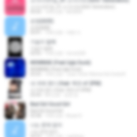
소녀시대1집_01 소녀시대 (Girls' Generation)
소녀시대1집_01 소녀시대 (Girls' Generation)
03:50
16年之前
kkt2830
순정(純情)
순정(純情)
03:41
10年之前
재현 이.
가슴이 말해
가슴이 말해
03:55
13年之前
torres320
MOMMAE (Feat.Ugly Duck)
MOMMAE (Feat.Ugly Duck)
03:25
10年之前
Joao Victor Ramos Da Costa R.
내 귀에 캔디 (feat. 택연 of 2PM)
내 귀에 캔디 (feat. 택연 of 2PM)
03:44
8年之前
정호 윤.
Bad Girl Good Girl
Bad Girl Good Girl
03:38
13年之前
Bryan D.
나는 문제 없어
나는 문제 없어
04:23
12年之前
ogoltang