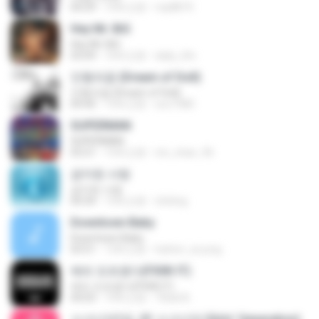
04:29
10年之前
mp8874
Hey Mr. BiG
Hey Mr. BiG
03:09
16年之前
daily_life
인형의꿈 (Dream of Doll)
인형의꿈 (Dream of Doll)
04:40
15年之前
soo7380
SUPERMAN
SUPERMAN
03:21
15年之前
rini_chan_96
금지된 사랑
금지된 사랑
04:34
15年之前
d.kiting
Downtown Baby
Downtown Baby
03:51
12年之前
hattori_ai-jung
에라 모르겠다(FXXK IT)
에라 모르겠다(FXXK IT)
04:03
10年之前
TBdsl B.