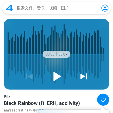
00:00
03:07
Pitx
Black Rainbow (ft. ERH, acclivity)
anyssacristina
15 年前
更多...