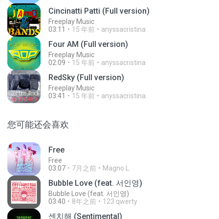
Cincinatti Patti (Full version)
Freeplay Music
03:11
15 年前
anyssacristina
Four AM (Full version)
Freeplay Music
02:09
15 年前
anyssacristina
RedSky (Full version)
Freeplay Music
03:41
15 年前
anyssacristina
您可能还会喜欢
Free
Free
03:07
7月之前
Magno L.
Bubble Love (feat. 서인영)
Bubble Love (feat. 서인영)
03:40
8年之前
123 qwerty
센치해 (Sentimental)