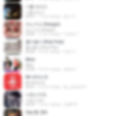
너를 보내고
너를 보내고
03:47
11 лет назад
철민 박.
피노키오 (Danger)
피노키오 (Danger)
03:09
12 лет назад
Yuelian T.
롤리폴리 (Roly Poly)
롤리폴리 (Roly Poly)
03:34
10 лет назад
만콩 까.
Mine
Mine
03:50
10 лет назад
salisa S.
Mr.애매모호
Mr.애매모호
03:41
12 лет назад
gui_guariente
사랑스러워
사랑스러워
04:29
10 лет назад
mp8874
Hey Mr. BiG