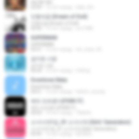
Hey Mr. BiG
03:09
16 лет назад
daily_life
인형의꿈 (Dream of Doll)
인형의꿈 (Dream of Doll)
04:40
15 лет назад
soo7380
SUPERMAN
SUPERMAN
03:21
15 лет назад
rini_chan_96
금지된 사랑
금지된 사랑
04:34
15 лет назад
d.kiting
Downtown Baby
Downtown Baby
03:51
12 лет назад
hattori_ai-jung
에라 모르겠다(FXXK IT)
에라 모르겠다(FXXK IT)
04:03
10 лет назад
TBdsl B.
소녀시대1집_01 소녀시대 (Girls' Generation)
소녀시대1집_01 소녀시대 (Girls' Generation)
03:50
16 лет назад
kkt2830