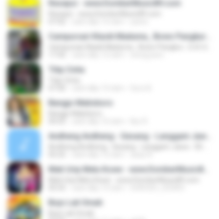
Resepsi - www.DomberMusic89.com
Resepsi - www.DomberMusic89.com
07:02
cách đây 13 năm
yanto
Campursari Klasik Maduma_ Bowo Pangkur , OJO di Pleroki , Ngujiwat
Campursari Klasik Maduma_ Bowo Pangkur , OJO di Pleroki , Ngujiwat
17:42
cách đây 12 năm
wong jowo .
Titip Cinta
Titip Cinta
07:00
cách đây 13 năm
Suro B.
Bangjo Malioboro
Bangjo Malioboro
04:55
cách đây 10 năm
Nur R.
Andheng Andheng - Gesang - Langgam Jawa - SD 3 Megawon
Andheng Andheng - Gesang - Langgam Jawa - SD 3 Megawon
05:25
cách đây 12 năm
asep A.
Mati Urip Melu Kowe - www.DomberMusic89.com
Mati Urip Melu Kowe - www.DomberMusic89.com
05:55
cách đây 13 năm
SUROSO_SOSRO
Bojo Lali Omah
Bojo Lali Omah