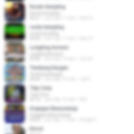
Rondo kempling
Rondo kempling
05:21
cách đây 11 năm
Noer R.
rondo kempling
rondo kempling
05:20
cách đây 11 năm
Noer R.
Lungiting Asmara
Lungiting Asmara
04:56
cách đây 13 năm
Suro B.
Tembang Kangen
Tembang Kangen
05:04
cách đây 10 năm
Cak K.
Titip Cinta
Titip Cinta
05:10
cách đây 10 năm
M K.
Grajagan Banyuwangi
Grajagan Banyuwangi
03:55
cách đây 11 năm
hengki S.
Kimcil