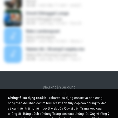
Kimcil
03:28
cách đây 11 năm
andy E.
Emoh Ditinggal Lunga
Emoh Ditinggal Lunga
05:39
cách đây 13 năm
Suro B.
Batu Landungsari
Batu Landungsari
04:51
cách đây 13 năm
dewa J.
Naleni Ati | Xtramp3.wapka.me
Naleni Ati | Xtramp3.wapka.me
04:48
cách đây 12 năm
Yary C.
Điều khoản Sử dụng
Bảo mật
Chúng tôi sử dụng cookie.
4shared sử dụng cookie và các công
Hỗ trợ
nghệ theo dõi khác để tìm hiểu nơi khách truy cập của chúng tôi đến
Không bán thông tin cá nhân của tôi
và cải thiện trải nghiệm duyệt web của Quý vị trên Trang web của
Không chia sẻ thông tin cá nhân của tôi
chúng tôi. Bằng cách sử dụng Trang web của chúng tôi, Quý vị đồng ý