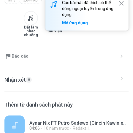
MP3
5,044 KB
Các bài hát đã thích có thể
dùng ngoại tuyến trong ứng
dụng
Mở ứng dụng
Đặt làm
Thêm vào
Tải xuống
Chia sẻ
nhạc
thư viện
chuông
Báo cáo
Nhận xét
0
Thêm từ danh sách phát này
Aynar Nix FT Putro Sadewo (Cincin Kawin.edit)
04:06
10 năm trước
Redaksi I.