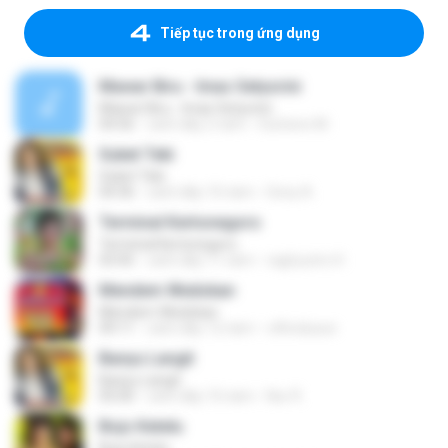
Tiếp tục trong ứng dụng
Mawar Biru - Imas Setyorini
Mawar Biru - Imas Setyorini
04:56
cách đây 2 năm
Sutrisno M.
Suket Teki
Suket Teki
04:36
cách đây 10 năm
Sony A.
Terminal Kertonegoro
Terminal Kertonegoro
03:45
cách đây 11 năm
ragil putro H.
Mendem Wedokan
Mendem Wedokan
09:11
cách đây 12 năm
c4hndusun
Banyu Langit
Banyu Langit
05:00
cách đây 10 năm
Nur R.
Bojo Ketelu